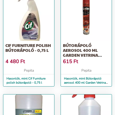
CIF FURNITURE POLISH
BÚTORÁPOLÓ
BÚTORÁPOLÓ - 0,75 L
AEROSOL 400 ML
GARDEN VETRINA
CITROM
4 480
Ft
615
Ft
Pepita
Pepita
Hasonlók, mint Cif Furniture
Hasonlók, mint Bútorápoló
polish bútorápoló - 0,75 l
aerosol 400 ml Garden Vetrina
citrom