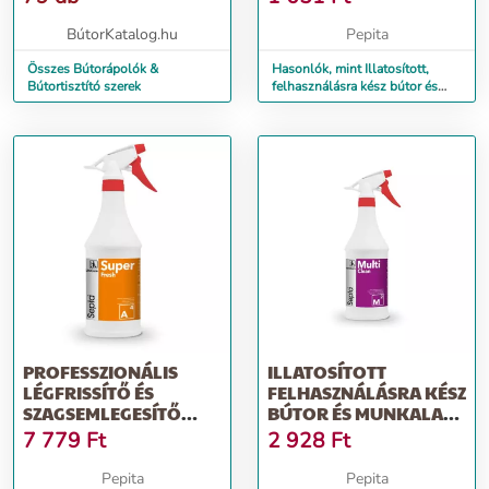
BútorKatalog.hu
Pepita
Összes Bútorápolók &
Hasonlók, mint Illatosított,
Bútortisztító szerek
felhasználásra kész bútor és
munkalap ápoló folyad...
PROFESSZIONÁLIS
ILLATOSÍTOTT
LÉGFRISSÍTŐ ÉS
FELHASZNÁLÁSRA KÉSZ
SZAGSEMLEGESÍTŐ
BÚTOR ÉS MUNKALAP
PUMPÁS
ÁPOLÓ FOLYADÉ...
7 779
Ft
2 928
Ft
SZÓRÓFEJJEL...
Pepita
Pepita