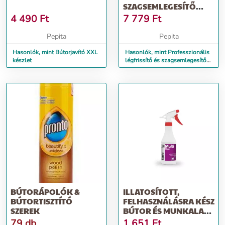
SZAGSEMLEGESÍTŐ
PUMPÁS
4 490
Ft
7 779
Ft
SZÓRÓFLAKON...
Pepita
Pepita
Hasonlók, mint Bútorjavító XXL
Hasonlók, mint Professzionális
készlet
légfrissítő és szagsemlegesítő
pumpás szóróflakon...
BÚTORÁPOLÓK &
ILLATOSÍTOTT,
BÚTORTISZTÍTÓ
FELHASZNÁLÁSRA KÉSZ
SZEREK
BÚTOR ÉS MUNKALAP
ÁPOLÓ FOLYAD...
79 db
1 651
Ft