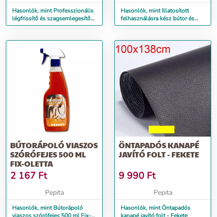
Hasonlók, mint Professzionális
Hasonlók, mint Illatosított
légfrissítő és szagsemlegesítő
felhasználásra kész bútor és
pumpás szórófejjel...
munkalap ápoló folyadé...
BÚTORÁPOLÓ VIASZOS
ÖNTAPADÓS KANAPÉ
SZÓRÓFEJES 500 ML
JAVÍTÓ FOLT - FEKETE
FIX-OLETTA
2 167
Ft
9 990
Ft
Pepita
Pepita
Hasonlók, mint Bútorápoló
Hasonlók, mint Öntapadós
viaszos szórófejes 500 ml Fix-
kanapé javító folt - Fekete