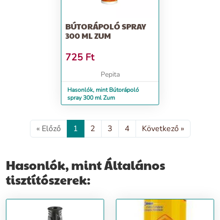
BÚTORÁPOLÓ SPRAY
300 ML ZUM
725
Ft
Pepita
Hasonlók, mint Bútorápoló
spray 300 ml Zum
« Előző
1
2
3
4
Következő »
Hasonlók, mint Általános
tisztítószerek: