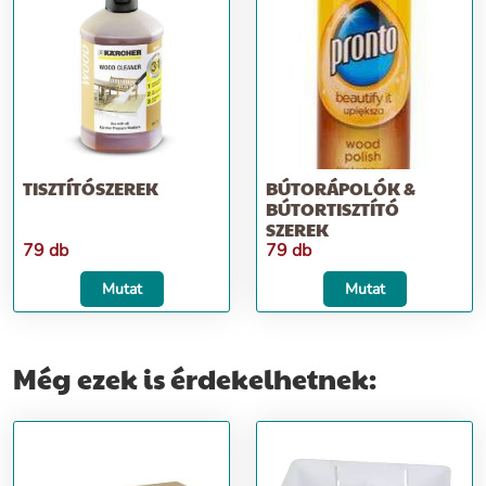
TISZTÍTÓSZEREK
BÚTORÁPOLÓK &
BÚTORTISZTÍTÓ
SZEREK
79 db
79 db
Mutat
Mutat
Még ezek is érdekelhetnek: