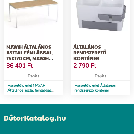
MAYAH ÁLTALÁNOS
ÁLTALÁNOS
ASZTAL FÉMLÁBBAL,
RENDSZEREZŐ
75X170 CM, MAYAH
KONTÉNER
&QUOT;FREEDOM SV-
86 401
Ft
2 790
Ft
40...
Pepita
Pepita
Hasonlók, mint MAYAH
Hasonlók, mint Általános
Általános asztal fémlábbal,
rendszerező konténer
75x170 cm, MAYAH
&quot;Freedom SV-40...
BútorKatalog.hu