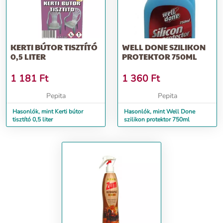
KERTI BÚTOR TISZTÍTÓ
WELL DONE SZILIKON
0,5 LITER
PROTEKTOR 750ML
1 181
Ft
1 360
Ft
Pepita
Pepita
Hasonlók, mint Kerti bútor
Hasonlók, mint Well Done
tisztító 0,5 liter
szilikon protektor 750ml