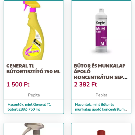
GENERAL T1
BÚTOR ÉS MUNKALAP
BÚTORTISZTÍTÓ 750 ML
ÁPOLÓ
KONCENTRÁTUM SEPTA
MULTICLEAN M1 1L
1 500
Ft
2 382
Ft
Pepita
Pepita
Hasonlók, mint General T1
Hasonlók, mint Bútor és
bútortisztító 750 ml
munkalap ápoló koncentrátum
SEPTA MULTICLEAN M1 1L