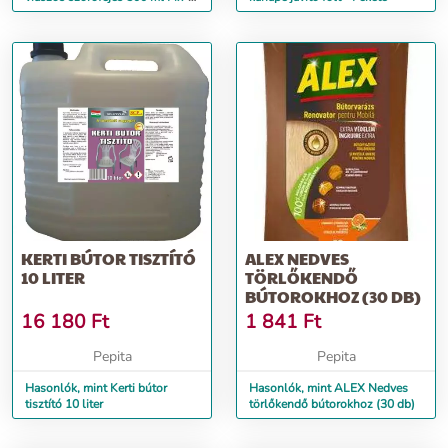
Oletta
KERTI BÚTOR TISZTÍTÓ
ALEX NEDVES
10 LITER
TÖRLŐKENDŐ
BÚTOROKHOZ (30 DB)
16 180
Ft
1 841
Ft
Pepita
Pepita
Hasonlók, mint Kerti bútor
Hasonlók, mint ALEX Nedves
tisztító 10 liter
törlőkendő bútorokhoz (30 db)