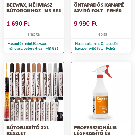
BEEWAX, MÉHVIASZ
ÖNTAPADÓS KANAPÉ
BÚTOROKHOZ - MS-581
JAVÍTÓ FOLT - FEHÉR
1 690
Ft
9 990
Ft
Pepita
Pepita
Hasonlók, mint Beewax,
Hasonlók, mint Öntapadós
méhviasz bútorokhoz - MS-581
kanapé javító folt - Fehér
BÚTORJAVÍTÓ XXL
PROFESSZIONÁLIS
KÉSZLET
LÉGFRISSÍTŐ ÉS