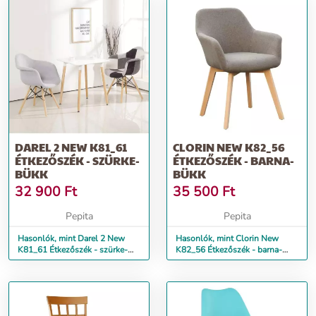
DAREL 2 NEW K81_61
CLORIN NEW K82_56
ÉTKEZŐSZÉK - SZÜRKE-
ÉTKEZŐSZÉK - BARNA-
BÜKK
BÜKK
32 900
Ft
35 500
Ft
Pepita
Pepita
Hasonlók, mint Darel 2 New
Hasonlók, mint Clorin New
K81_61 Étkezőszék - szürke-
K82_56 Étkezőszék - barna-
bükk
bükk