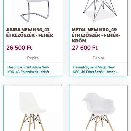
ABIRA NEW K96_43
METAL NEW K80_49
ÉTKEZŐSZÉK - FEHÉR
ÉTKEZŐSZÉK - FEHÉR-
KRÓM
26 500
Ft
27 600
Ft
Pepita
Pepita
Hasonlók, mint Abira New
Hasonlók, mint Metal New
K96_43 Étkezőszék - fehér
K80_49 Étkezőszék - fehér-
króm