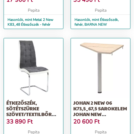
17 900
Ft
35 490
Ft
Pepita
Pepita
Hasonlók, mint Metal 2 New
Hasonlók, mint Étkezőszék,
K83_48 Étkezőszék - fehér
fehér, BARNA NEW
ÉTKEZŐSZÉK,
JOHAN 2 NEW 06
SÖTÉTSZÜRKE
K73,5_67,5 SAROKELEM
SZÖVET/TEXTILBŐR
JOHAN NEW
FEHÉR/KRÓM,
ÍRÓASZTALOKHOZ -
33 890
Ft
20 600
Ft
SALOMA NEW
SONOMA
Pepita
Pepita