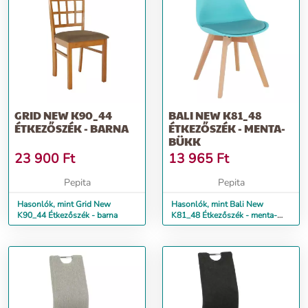
GRID NEW K90_44
BALI NEW K81_48
ÉTKEZŐSZÉK - BARNA
ÉTKEZŐSZÉK - MENTA-
BÜKK
23 900
Ft
13 965
Ft
Pepita
Pepita
Hasonlók, mint Grid New
Hasonlók, mint Bali New
K90_44 Étkezőszék - barna
K81_48 Étkezőszék - menta-
bükk