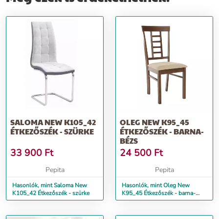
SALOMA NEW K105_42
OLEG NEW K95_45
ÉTKEZŐSZÉK - SZÜRKE
ÉTKEZŐSZÉK - BARNA-
BÉZS
33 900
Ft
24 500
Ft
Pepita
Pepita
Hasonlók, mint Saloma New
Hasonlók, mint Oleg New
K105_42 Étkezőszék - szürke
K95_45 Étkezőszék - barna-
bézs