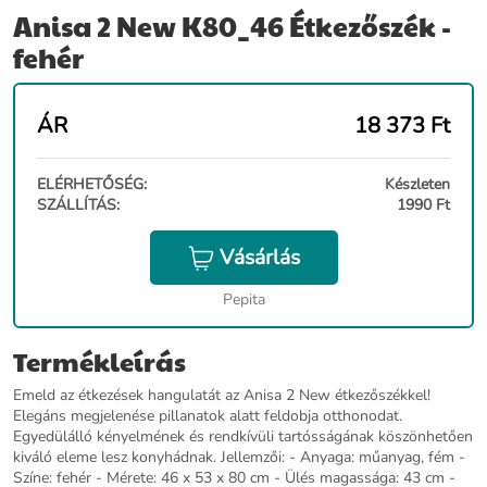
Anisa 2 New K80_46 Étkezőszék -
fehér
ÁR
18 373
Ft
ELÉRHETŐSÉG:
Készleten
SZÁLLÍTÁS:
1990 Ft
Vásárlás
Pepita
Termékleírás
Emeld az étkezések hangulatát az Anisa 2 New étkezőszékkel!
Elegáns megjelenése pillanatok alatt feldobja otthonodat.
Egyedülálló kényelmének és rendkívüli tartósságának köszönhetően
kiváló eleme lesz konyhádnak. Jellemzői: - Anyaga: műanyag, fém -
Színe: fehér - Mérete: 46 x 53 x 80 cm - Ülés magassága: 43 cm -