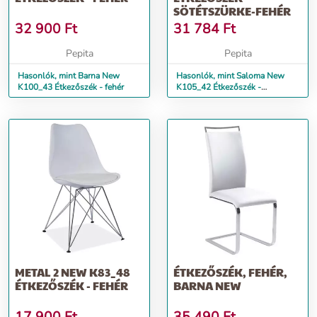
SÖTÉTSZÜRKE-FEHÉR
32 900
Ft
31 784
Ft
Pepita
Pepita
Hasonlók, mint Barna New
Hasonlók, mint Saloma New
K100_43 Étkezőszék - fehér
K105_42 Étkezőszék -
sötétszürke-fehér
METAL 2 NEW K83_48
ÉTKEZŐSZÉK, FEHÉR,
ÉTKEZŐSZÉK - FEHÉR
BARNA NEW