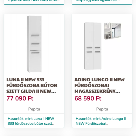
Gyermek fotel New Baby Róka
fenyő ágykeret ágyráccsal
menta
160x200 cm, Edormo II New...
LUNA II NEW S33
ADINO LUNGO II NEW
FÜRDŐSZOBA BÚTOR
FÜRDŐSZOBAI
SZETT GILDA II NEW
MAGASSZEKRÉNY
ALSÓSZEKRÉNY...
ADINO II NEW
77 090
Ft
68 590
Ft
FÜRDŐSZ...
Pepita
Pepita
Hasonlók, mint Luna II NEW
Hasonlók, mint Adino Lungo II
S33 fürdőszoba bútor szett
NEW Fürdőszobai
Gilda II New alsószekrény...
magasszekrény Adino II NEW
fürdősz...