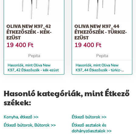
OLIVA NEW K97_42
OLIVA NEW K97_44
ÉTKEZŐSZÉK - KÉK-
ÉTKEZŐSZÉK - TÜRKIZ-
EZÜST
EZÜST
19 400
Ft
19 400
Ft
Pepita
Pepita
Hasonlók, mint Oliva New
Hasonlók, mint Oliva New
K97_42 Étkezőszék - kék-ezüst
K97_44 Étkezőszék - türkiz-
ezüst
Hasonló kategóriák, mint Étkező
székek:
Konyha, étkező >>
Étkező bútorok >>
Étkező bútorok, Bútorok >>
Étkező asztalok és
dohányzóasztalok >>