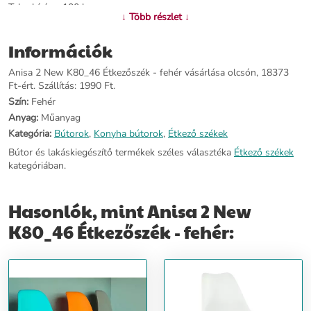
Teherbírása: 100 kg
↓ Több részlet ↓
További információ>>
Információk
Anisa 2 New K80_46 Étkezőszék - fehér vásárlása olcsón, 18373
Ft-ért. Szállítás: 1990 Ft.
Szín:
Fehér
Anyag:
Műanyag
Kategória:
Bútorok
,
Konyha bútorok
,
Étkező székek
Bútor és lakáskiegészítő termékek széles választéka
Étkező székek
kategóriában.
Hasonlók, mint Anisa 2 New
K80_46 Étkezőszék - fehér: