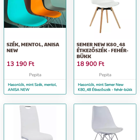
SZÉK, MENTOL, ANISA
SEMER NEW K80_48
NEW
ÉTKEZŐSZÉK - FEHÉR-
BÜKK
13 190
Ft
18 900
Ft
Pepita
Pepita
Hasonlók, mint Szék, mentol,
Hasonlók, mint Semer New
ANISA NEW
K80_48 Étkezőszék - fehér-bükk