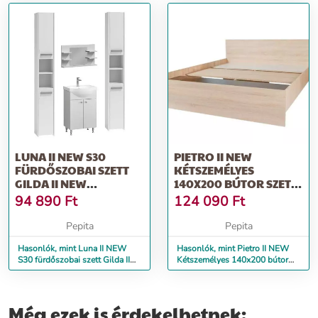
LUNA II NEW S30
PIETRO II NEW
FÜRDŐSZOBAI SZETT
KÉTSZEMÉLYES
GILDA II NEW
140X200 BÚTOR SZETT
ALSÓSZEKRÉNNYEL,
ALOE VERA III NEW...
94 890
Ft
124 090
Ft
M...
Pepita
Pepita
Hasonlók, mint Luna II NEW
Hasonlók, mint Pietro II NEW
S30 fürdőszobai szett Gilda II
Kétszemélyes 140x200 bútor
New alsószekrénnyel, m...
szett Aloe Vera III NEW...
Még ezek is érdekelhetnek: