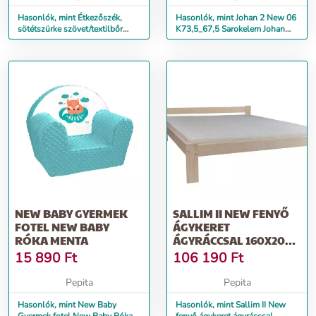
Hasonlók, mint Étkezőszék,
Hasonlók, mint Johan 2 New 06
sötétszürke szövet/textilbőr
K73,5_67,5 Sarokelem Johan
fehér/króm, SALOMA NEW
New íróasztalokhoz - sonoma
NEW BABY GYERMEK
SALLIM II NEW FENYŐ
FOTEL NEW BABY
ÁGYKERET
RÓKA MENTA
ÁGYRÁCCSAL 160X200
CM, EDORMO II NEW...
15 890
Ft
106 190
Ft
Pepita
Pepita
Hasonlók, mint New Baby
Hasonlók, mint Sallim II New