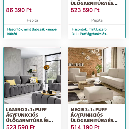
ÜLŐGARNITÚRA ÉS
PUFF SÖTÉTZÖLD
86 390
Ft
523 590
Ft
Pepita
Pepita
Hasonlók, mint Babzsák kanapé
Hasonlók, mint Lazaro
kültéri
3+1+Puff ágyfunkciós
ülőgarnitúra és puff sötétzöld
LAZARO 3+1+PUFF
MEGIS 3+1+PUFF
ÁGYFUNKCIÓS
ÁGYFUNKCIÓS
ÜLŐGARNITÚRA ÉS
ÜLŐGARNITÚRA ÉS
PUFF SZÜRKE
PUFF BÉZS
523 590
Ft
514 190
Ft