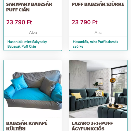
SAKYPAKY BABZSÁK
PUFF BABZSÁK SZÜRKE
PUFF CIÁN
23 790
Ft
23 790
Ft
Alza
Alza
Hasonlók, mint Sakypaky
Hasonlók, mint Puff babzsák
Babzsák Puff Cián
szürke
BABZSÁK KANAPÉ
LAZARO 3+1+PUFF
KÜLTÉRI
ÁGYFUNKCIÓS