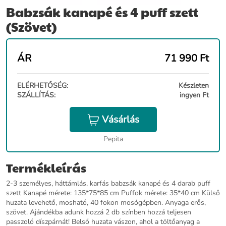
Babzsák kanapé és 4 puff szett
(Szövet)
ÁR
71 990
Ft
ELÉRHETŐSÉG:
Készleten
SZÁLLÍTÁS:
ingyen Ft
Vásárlás
Pepita
Termékleírás
2-3 személyes, háttámlás, karfás babzsák kanapé és 4 darab puff
szett Kanapé mérete: 135*75*85 cm Puffok mérete: 35*40 cm Külső
huzata levehető, mosható, 40 fokon mosógépben. Anyaga erős,
szövet. Ajándékba adunk hozzá 2 db színben hozzá teljesen
passzoló díszpárnát! Belső huzata vászon, ahol a töltőanyag a