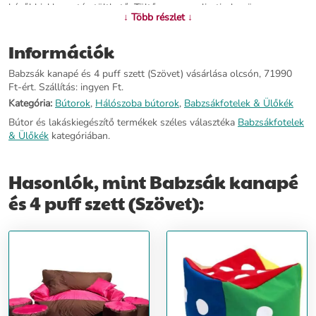
későbbiekben után tölthető. Töltőanyaga polisztirol gyöngy.
↓ Több részlet ↓
További információ>>
Információk
Babzsák kanapé és 4 puff szett (Szövet) vásárlása olcsón, 71990
Ft-ért. Szállítás: ingyen Ft.
Kategória:
Bútorok
,
Hálószoba bútorok
,
Babzsákfotelek & Ülőkék
Bútor és lakáskiegészítő termékek széles választéka
Babzsákfotelek
& Ülőkék
kategóriában.
Hasonlók, mint Babzsák kanapé
és 4 puff szett (Szövet):