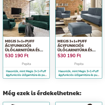
MEGIS 3+1+PUFF
MEGIS 3+1+PUFF
ÁGYFUNKCIÓS
ÁGYFUNKCIÓS
ÜLŐGARNITÚRA ÉS
ÜLŐGARNITÚRA ÉS
PUFF SÖTÉTZÖLD
PUFF KÉK
530 190
Ft
530 190
Ft
Pepita
Pepita
Hasonlók, mint Megis 3+1+Puff
Hasonlók, mint Megis 3+1+Puff
ágyfunkciós ülőgarnitúra és puff
ágyfunkciós ülőgarnitúra és puff
sötétzöld
kék
Még ezek is érdekelhetnek: