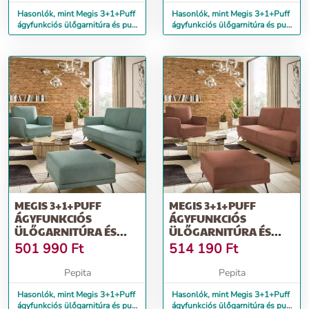
Hasonlók, mint Megis 3+1+Puff
Hasonlók, mint Megis 3+1+Puff
ágyfunkciós ülőgarnitúra és puff
ágyfunkciós ülőgarnitúra és puff
szürke
sötétszürke
MEGIS 3+1+PUFF
MEGIS 3+1+PUFF
ÁGYFUNKCIÓS
ÁGYFUNKCIÓS
ÜLŐGARNITÚRA ÉS
ÜLŐGARNITÚRA ÉS
PUFF ZÖLD
PUFF RÓZSASZÍN
501 990
Ft
514 190
Ft
Pepita
Pepita
Hasonlók, mint Megis 3+1+Puff
Hasonlók, mint Megis 3+1+Puff
ágyfunkciós ülőgarnitúra és puff
ágyfunkciós ülőgarnitúra és puff