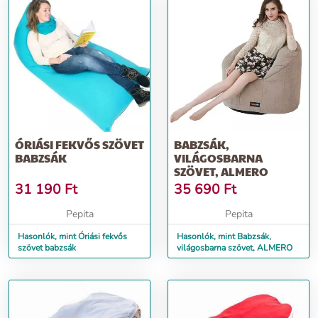
ÓRIÁSI FEKVŐS SZÖVET
BABZSÁK,
BABZSÁK
VILÁGOSBARNA
SZÖVET, ALMERO
31 190
Ft
35 690
Ft
Pepita
Pepita
Hasonlók, mint Óriási fekvős
Hasonlók, mint Babzsák,
szövet babzsák
világosbarna szövet, ALMERO