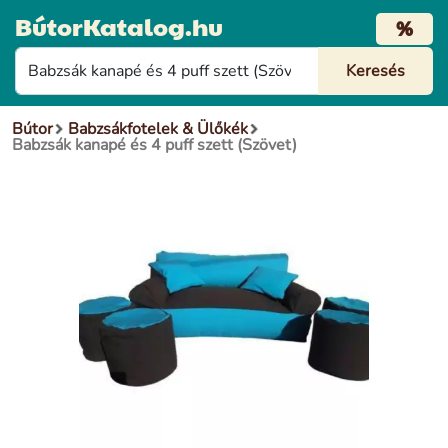
BútorKatalog.hu
%
Bútor
Babzsákfotelek & Ülőkék
Babzsák kanapé és 4 puff szett (Szövet)