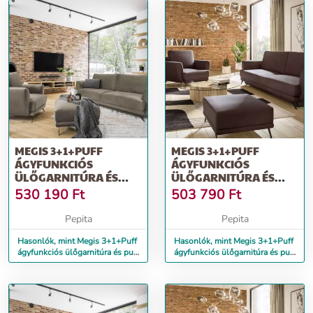
MEGIS 3+1+PUFF
MEGIS 3+1+PUFF
ÁGYFUNKCIÓS
ÁGYFUNKCIÓS
ÜLŐGARNITÚRA ÉS
ÜLŐGARNITÚRA ÉS
PUFF VILÁGOS BARNA
PUFF SÖTÉTBARNA
530 190
Ft
503 790
Ft
Pepita
Pepita
Hasonlók, mint Megis 3+1+Puff
Hasonlók, mint Megis 3+1+Puff
ágyfunkciós ülőgarnitúra és puff
ágyfunkciós ülőgarnitúra és puff
világos barna
sötétbarna