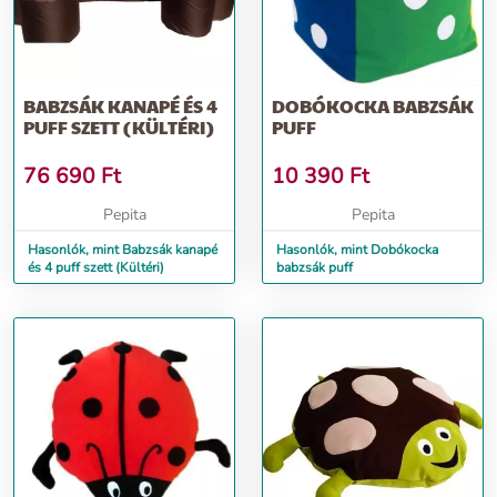
BABZSÁK KANAPÉ ÉS 4
DOBÓKOCKA BABZSÁK
PUFF SZETT (KÜLTÉRI)
PUFF
76 690
Ft
10 390
Ft
Pepita
Pepita
Hasonlók, mint Babzsák kanapé
Hasonlók, mint Dobókocka
és 4 puff szett (Kültéri)
babzsák puff