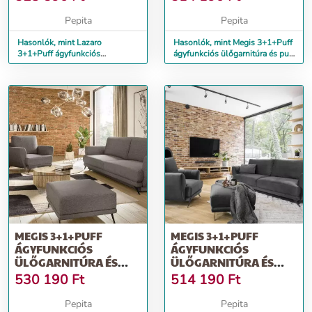
Pepita
Pepita
Hasonlók, mint Lazaro
Hasonlók, mint Megis 3+1+Puff
3+1+Puff ágyfunkciós
ágyfunkciós ülőgarnitúra és puff
ülőgarnitúra és puff szürke
bézs
MEGIS 3+1+PUFF
MEGIS 3+1+PUFF
ÁGYFUNKCIÓS
ÁGYFUNKCIÓS
ÜLŐGARNITÚRA ÉS
ÜLŐGARNITÚRA ÉS
PUFF SZÜRKE
PUFF SÖTÉTSZÜRKE
530 190
Ft
514 190
Ft
Pepita
Pepita