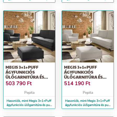
zöld
rózsaszín
MEGIS 3+1+PUFF
MEGIS 3+1+PUFF
ÁGYFUNKCIÓS
ÁGYFUNKCIÓS
ÜLŐGARNITÚRA ÉS
ÜLŐGARNITÚRA ÉS
PUFF FEKETE
PUFF FEHÉR
503 790
Ft
514 190
Ft
Pepita
Pepita
Hasonlók, mint Megis 3+1+Puff
Hasonlók, mint Megis 3+1+Puff
ágyfunkciós ülőgarnitúra és puff
ágyfunkciós ülőgarnitúra és puff
fekete
fehér