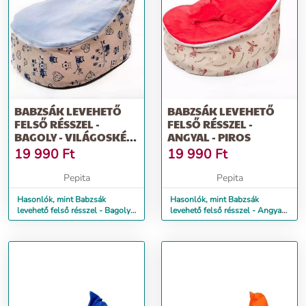
BABZSÁK LEVEHETŐ
BABZSÁK LEVEHETŐ
FELSŐ RÉSSZEL -
FELSŐ RÉSSZEL -
BAGOLY - VILÁGOSKÉK-
ANGYAL - PIROS
BÉZS
19 990
Ft
19 990
Ft
Pepita
Pepita
Hasonlók, mint Babzsák
Hasonlók, mint Babzsák
levehető felső résszel - Bagoly -
levehető felső résszel - Angyal
világoskék-bézs
- piros