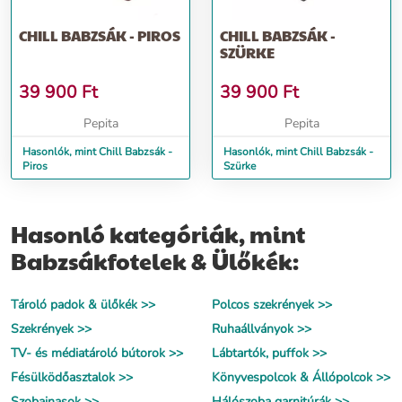
CHILL BABZSÁK - PIROS
CHILL BABZSÁK -
SZÜRKE
39 900
Ft
39 900
Ft
Pepita
Pepita
Hasonlók, mint Chill Babzsák -
Hasonlók, mint Chill Babzsák -
Piros
Szürke
Hasonló kategóriák, mint
Babzsákfotelek & Ülőkék:
Tároló padok & ülőkék >>
Polcos szekrények >>
Szekrények >>
Ruhaállványok >>
TV- és médiatároló bútorok >>
Lábtartók, puffok >>
Fésülködőasztalok >>
Könyvespolcok & Állópolcok >>
Szobainasok >>
Hálószoba garnitúrák >>