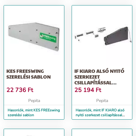
KES FREESWING
IF KIARO ALSÓ NYITÓ
SZERELÉSI SABLON
SZERKEZET
CSILLAPÍTÁSSAL
GUNMETAL SZÍNŰ
22 736
Ft
25 194
Ft
KÉSZ...
Pepita
Pepita
Hasonlók, mint KES FREEswing
Hasonlók, mint IF KIARO alsó
szerelési sablon
nyitó szerkezet csillapítással
Gunmetal színű kész...