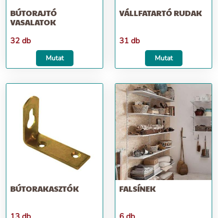
BÚTORAJTÓ
VÁLLFATARTÓ RUDAK
VASALATOK
32 db
31 db
Mutat
Mutat
BÚTORAKASZTÓK
FALSÍNEK
13 db
6 db