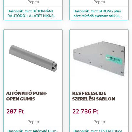
Pepita
Pepita
Hasonlók, mint BÚTORPÁNT
Hasonlók, mint STRONG plus
RÁÜTŐDŐ + ALÁTÉT NIKKEL
pánt ráütődő excenter nélkül,
klipes, csillapítás nélkül
AJTÓNYITÓ PUSH-
KES FREESLIDE
OPEN GUMIS
SZERELÉSI SABLON
287
Ft
22 736
Ft
Pepita
Pepita
Hasonlók, mint Ajtónyitó Push-
Hasonlók, mint KES FREEslide