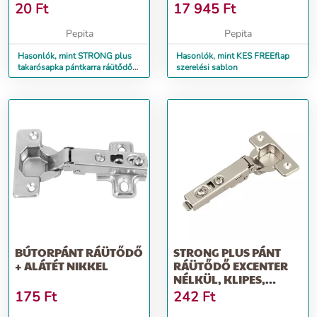
PÁNT
20
Ft
17 945
Ft
Pepita
Pepita
Hasonlók, mint STRONG plus
Hasonlók, mint KES FREEflap
takarósapka pántkarra ráütődő
szerelési sablon
pánt
BÚTORPÁNT RÁÜTŐDŐ
STRONG PLUS PÁNT
+ ALÁTÉT NIKKEL
RÁÜTŐDŐ EXCENTER
NÉLKÜL, KLIPES,
CSILLAPÍTÁS NÉLKÜL
175
Ft
242
Ft