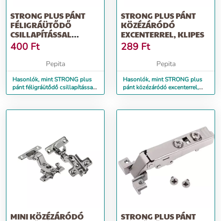
STRONG PLUS PÁNT
STRONG PLUS PÁNT
FÉLIGRÁÜTŐDŐ
KÖZÉZÁRÓDÓ
CSILLAPÍTÁSSAL
EXCENTERREL, KLIPES
EXCENTERREL, KLIPES
400
Ft
289
Ft
Pepita
Pepita
Hasonlók, mint STRONG plus
Hasonlók, mint STRONG plus
pánt féligráütődő csillapítással
pánt közézáródó excenterrel,
excenterrel, klipes
klipes
MINI KÖZÉZÁRÓDÓ
STRONG PLUS PÁNT