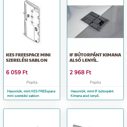
KES FREESPACE MINI
IF BÚTORPÁNT KIMANA
SZERELÉSI SABLON
ALSÓ LENYÍL.
6 059
Ft
2 968
Ft
Pepita
Pepita
Hasonlók, mint KES FREEspace
Hasonlók, mint IF bútorpánt
mini szerelési sablon
Kimana alsó lenyíl.