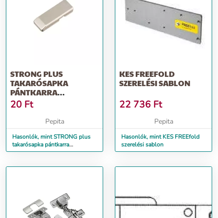
STRONG PLUS
KES FREEFOLD
TAKARÓSAPKA
SZERELÉSI SABLON
PÁNTKARRA
FÉLIGRÁÜTŐDŐ ÉS
20
Ft
22 736
Ft
KÖZÉZÁRÓDÓ PÁNT
Pepita
Pepita
Hasonlók, mint STRONG plus
Hasonlók, mint KES FREEfold
takarósapka pántkarra
szerelési sablon
féligráütődő és közézáródó pánt