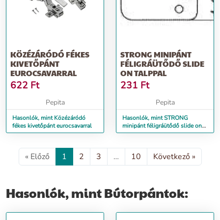
KÖZÉZÁRÓDÓ FÉKES
STRONG MINIPÁNT
KIVETŐPÁNT
FÉLIGRÁÜTŐDŐ SLIDE
EUROCSAVARRAL
ON TALPPAL
622
Ft
231
Ft
Pepita
Pepita
Hasonlók, mint Közézáródó
Hasonlók, mint STRONG
fékes kivetőpánt eurocsavarral
minipánt féligráütődő slide on
talppal
« Előző
1
2
3
…
10
Következő »
Hasonlók, mint Bútorpántok: