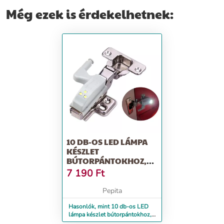
Még ezek is érdekelhetnek:
10 DB-OS LED LÁMPA
KÉSZLET
BÚTORPÁNTOKHOZ,
AVEX
7 190
Ft
Pepita
Hasonlók, mint 10 db-os LED
lámpa készlet bútorpántokhoz,
Avex