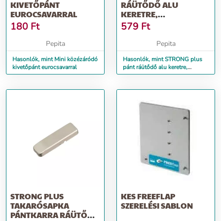
KIVETŐPÁNT
RÁÜTŐDŐ ALU
EUROCSAVARRAL
KERETRE,
CSILLAPÍTÁSSAL,
180
Ft
579
Ft
KLIPES
Pepita
Pepita
Hasonlók, mint Mini közézáródó
Hasonlók, mint STRONG plus
kivetőpánt eurocsavarral
pánt ráütődő alu keretre,
csillapítással, klipes
STRONG PLUS
KES FREEFLAP
TAKARÓSAPKA
SZERELÉSI SABLON
PÁNTKARRA RÁÜTŐDŐ