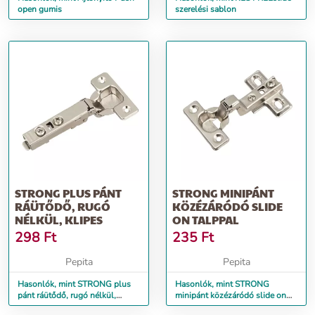
open gumis
szerelési sablon
STRONG PLUS PÁNT
STRONG MINIPÁNT
RÁÜTŐDŐ, RUGÓ
KÖZÉZÁRÓDÓ SLIDE
NÉLKÜL, KLIPES
ON TALPPAL
298
Ft
235
Ft
Pepita
Pepita
Hasonlók, mint STRONG plus
Hasonlók, mint STRONG
pánt ráütődő, rugó nélkül,
minipánt közézáródó slide on
klipes
talppal