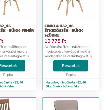
82_46
CINKLA K82_46
ÉK - BÜKK-FEHÉR
ÉTKEZŐSZÉK - BÜKK-
SZÜRKE
Ft
10 775
Ft
k ellenállhatatlan
Az étkezőszék ellenállhatatlan
 lenyűgözi majd a
megjelenése lenyűgözi majd a
és családtagokat is
vendégeket és családtagokat is
inőségi kialakításának
egyaránt. Minőségi kialakításának
n hosszú ideig dobja
Részletek
köszönhetően hosszú ideig dobja
Részletek
saládi összejöveteleket
majd fel a családi összejöveteleket
Pepita
és bará...
Pepita
nt Cinkla K82_46
Hasonlók, mint Cinkla K82_46
 bükk-fehér
Étkezőszék - bükk-szürke