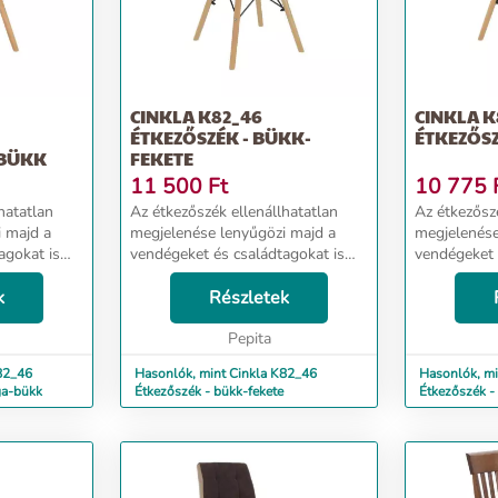
CINKLA K82_46
CINKLA K
ÉTKEZŐSZÉK - BÜKK-
ÉTKEZŐSZ
BÜKK
FEKETE
11 500
Ft
10 775
hatatlan
Az étkezőszék ellenállhatatlan
Az étkezőszé
 majd a
megjelenése lenyűgözi majd a
megjelenése
agokat is
vendégeket és családtagokat is
vendégeket 
lakításának
egyaránt. Minőségi kialakításának
egyaránt. M
ideig dobja
k
köszönhetően hosszú ideig dobja
Részletek
köszönhetőe
zejöveteleket
majd fel a családi összejöveteleket
majd fel a c
és bará...
Pepita
és bará...
82_46
Hasonlók, mint Cinkla K82_46
Hasonlók, mi
ga-bükk
Étkezőszék - bükk-fekete
Étkezőszék -