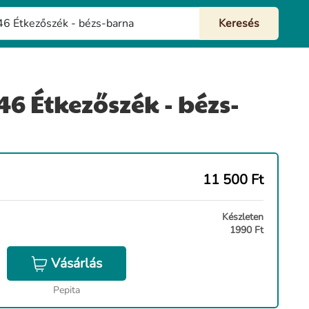
6 Étkezőszék - bézs-
11 500
Ft
Készleten
1990 Ft
Vásárlás
Pepita