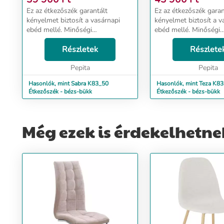
Ez az étkezőszék garantált
Ez az étkezőszék garan
kényelmet biztosít a vasárnapi
kényelmet biztosít a v
ebéd mellé. Minőségi
ebéd mellé. Minőségi
anyaghasználata és praktikus
anyaghasználata és pr
kialakítása által, hosszú éveken át
Részletek
kialakítása által, hoss
Részlete
remek kiegészítője lesz
remek kiegészítője les
otthonodnak. Csodás
Pepita
otthonodnak. Csodás
Pepita
megjelenésén...
megjelenésén...
Hasonlók, mint Sabra K83_50
Hasonlók, mint Teza K83
Étkezőszék - bézs-bükk
Étkezőszék - bézs-bükk
Még ezek is érdekelhetne