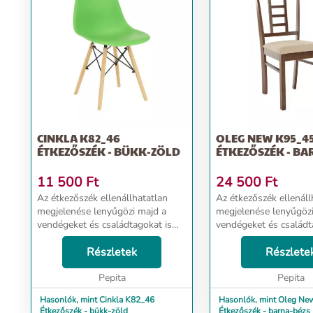
CINKLA K82_46
OLEG NEW K95_4
ÉTKEZŐSZÉK - BÜKK-ZÖLD
ÉTKEZŐSZÉK - BA
11 500
Ft
24 500
Ft
Az étkezőszék ellenállhatatlan
Az étkezőszék ellenáll
megjelenése lenyűgözi majd a
megjelenése lenyűgözi
vendégeket és családtagokat is
vendégeket és családt
egyaránt. Minőségi kialakításának
egyaránt. Minőségi kia
köszönhetően hosszú ideig dobja
Részletek
köszönhetően hosszú 
Részlete
majd fel a családi összejöveteleket
majd fel a családi öss
és bará...
Pepita
és bará...
Pepita
Hasonlók, mint Cinkla K82_46
Hasonlók, mint Oleg Ne
Étkezőszék - bükk-zöld
Étkezőszék - barna-bézs