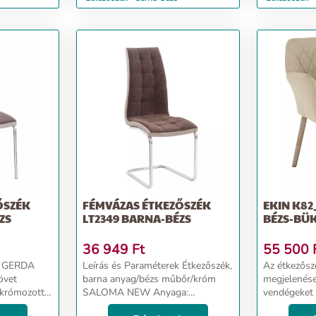
ŐSZÉK
FÉMVÁZAS ÉTKEZŐSZÉK
EKIN K82
ZS
LT2349 BARNA-BÉZS
BÉZS-BÜ
36 949
Ft
55 500
A
Leírás és Paraméterek Étkezőszék,
Az étkezőszé
övet
barna anyag/bézs műbőr/króm
megjelenése
 krómozott
SALOMA NEW Anyaga:
vendégeket 
 kombinálva
szövet/ekobőr/króm Méretek:
egyaránt. M