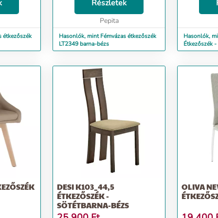
ilágos/szürke
k
42x56,5x105 cm Ülésmagasság:
Részletek
köszönhetőe
42x58x103
45 cm Teherbírás: 110 kg
majd fel a c
Pepita
Lapraszerelt kivitel Ülőfelül...
és bará...
s étkezőszék
Hasonlók, mint Fémvázas étkezőszék
Hasonlók, mi
LT2349 barna-bézs
Étkezőszék -
TKEZŐSZÉK
DESI K103_44,5
OLIVA NE
ÉTKEZŐSZÉK -
ÉTKEZŐSZ
SÖTÉTBARNA-BÉZS
25 900
Ft
19 400