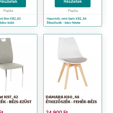
n hosszú ideig dobja
Részletek
egyes étkezés stílusos élménnyé
Részletek
saládi összejöveteleket
válik. Egyedülálló kényelme
Pepita
garantáltan levesz a lábadról nem
Pepita
csa...
nt Ekin K82_62
Hasonlók, mint Sarin K82_54
 bézs-bükk
Étkezőszék - bézs-fekete
W K97_42
DAMARA K80_48
ÉK - BÉZS-EZÜST
ÉTKEZŐSZÉK - FEHÉR-BÉZS
Ft
24 900
Ft