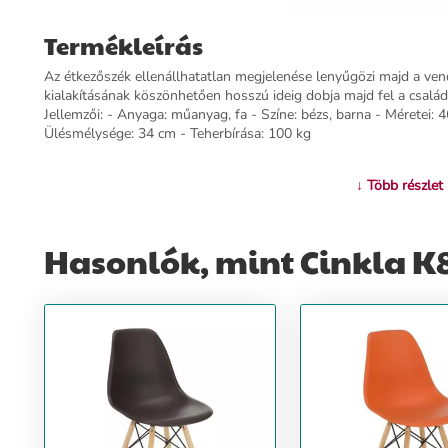
Termékleírás
Az étkezőszék ellenállhatatlan megjelenése lenyűgözi majd a ven
kialakításának köszönhetően hosszú ideig dobja majd fel a családi
Jellemzői: - Anyaga: műanyag, fa - Színe: bézs, barna - Méretei:
Ülésmélysége: 34 cm - Teherbírása: 100 kg
További információ>>
↓ Több részlet
Hasonlók, mint Cinkla K8