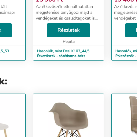
tált
Az étkezőszék ellenállhatatlan
Az étkezőszé
asárnapi
megjelenése lenyűgözi majd a
megjelenése
vendégeket és családtagokat is
vendégeket 
aktikus
egyaránt. Minőségi kialakításának
egyaránt. M
zú éveken át
k
köszönhetően hosszú ideig dobja
Részletek
köszönhetőe
z
majd fel a családi összejöveteleket
majd fel a c
és bará...
Pepita
és bará...
,5_53
Hasonlók, mint Desi K103_44,5
Hasonlók, m
Étkezőszék - sötétbarna-bézs
Étkezőszék -
k: