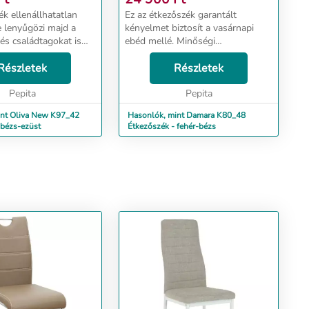
k ellenállhatatlan
Ez az étkezőszék garantált
 lenyűgözi majd a
kényelmet biztosít a vasárnapi
és családtagokat is
ebéd mellé. Minőségi
inőségi kialakításának
anyaghasználata és praktikus
n hosszú ideig dobja
Részletek
kialakítása által, hosszú éveken át
Részletek
saládi összejöveteleket
remek kiegészítője lesz
Pepita
otthonodnak. Csodás
Pepita
megjelenésén...
int Oliva New K97_42
Hasonlók, mint Damara K80_48
 bézs-ezüst
Étkezőszék - fehér-bézs