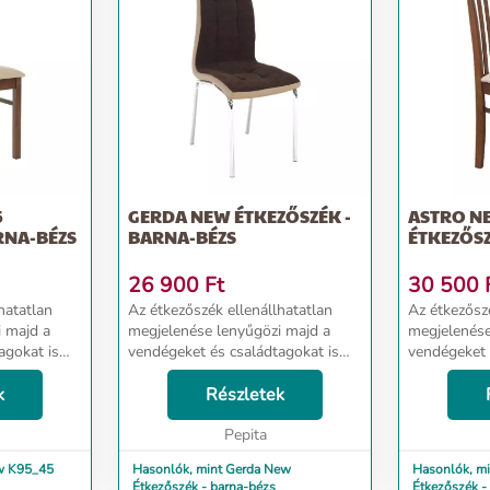
5
GERDA NEW ÉTKEZŐSZÉK -
ASTRO N
RNA-BÉZS
BARNA-BÉZS
ÉTKEZŐSZ
26 900
Ft
30 500
hatatlan
Az étkezőszék ellenállhatatlan
Az étkezőszé
 majd a
megjelenése lenyűgözi majd a
megjelenése
agokat is
vendégeket és családtagokat is
vendégeket 
lakításának
egyaránt. Minőségi kialakításának
egyaránt. M
ideig dobja
k
köszönhetően hosszú ideig dobja
Részletek
köszönhetőe
zejöveteleket
majd fel a családi összejöveteleket
majd fel a c
és bar...
Pepita
és bará...
w K95_45
Hasonlók, mint Gerda New
Hasonlók, m
Étkezőszék - barna-bézs
Étkezőszék -