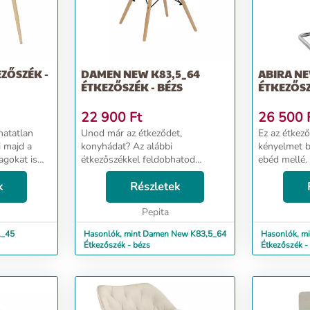
EZŐSZÉK -
DAMEN NEW K83,5_64
ABIRA NE
ÉTKEZŐSZÉK - BÉZS
ÉTKEZŐSZ
22 900
Ft
26 500
hatatlan
Unod már az étkeződet,
Ez az étkező
 majd a
konyhádat? Az alábbi
kényelmet bi
agokat is
étkezőszékkel feldobhatod
ebéd mellé.
lakításának
otthonodat. Ezen a széken minden
anyaghaszná
ideig dobja
k
egyes étkezés stílusos élménnyé
Részletek
kialakítása 
zejöveteleket
válik. Egyedülálló kényelme
remek kiegés
garantáltan levesz a lábadról nem
Pepita
otthonodna
csa...
megjelenésé
1_45
Hasonlók, mint Damen New K83,5_64
Hasonlók, m
Étkezőszék - bézs
Étkezőszék -