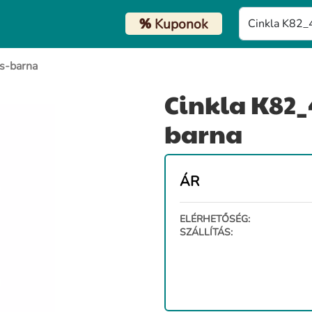
%
Kuponok
s-barna
Cinkla K82_4
barna
ÁR
ELÉRHETŐSÉG:
SZÁLLÍTÁS: