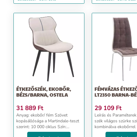
ÉTKEZŐSZÉK, EKOBŐR,
FÉMVÁZAS ÉTKEZ
BÉZS/BARNA, OSTELA
LT2350 BARNA-BÉ
31 889
Ft
29 109
Ft
Anyag: ekobőr/ fém Szövet
Leírás és Paraméterek GERD
kopásállósága a Martindale-teszt
szék világos szürke sz
szerint: 10 000 ciklus Szín:
kombinálva ekobőrrel
bézs/barna/ fém Méretek
lábakkalanyag: szövet