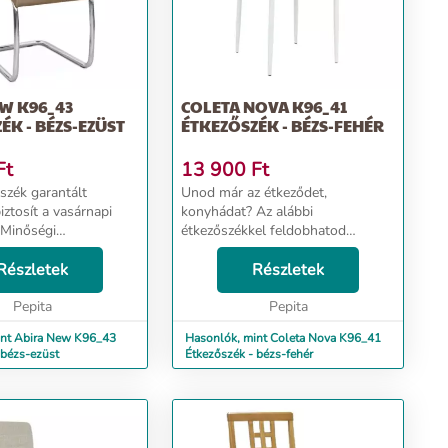
W K96_43
COLETA NOVA K96_41
ÉK - BÉZS-EZÜST
ÉTKEZŐSZÉK - BÉZS-FEHÉR
Ft
13 900
Ft
szék garantált
Unod már az étkeződet,
ztosít a vasárnapi
konyhádat? Az alábbi
 Minőségi
étkezőszékkel feldobhatod
lata és praktikus
otthonodat. Ezen a széken minden
által, hosszú éveken át
Részletek
egyes étkezés stílusos élménnyé
Részletek
zítője lesz
válik. Egyedülálló kényelme
k. Csodás
Pepita
garantáltan levesz a lábadról nem
Pepita
n...
csa...
int Abira New K96_43
Hasonlók, mint Coleta Nova K96_41
 bézs-ezüst
Étkezőszék - bézs-fehér