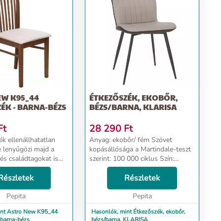
EW K95_44
ÉTKEZŐSZÉK, EKOBŐR,
ÉK - BARNA-BÉZS
BÉZS/BARNA, KLARISA
Ft
28 290
Ft
k ellenállhatatlan
Anyag: ekobőr/ fém Szövet
 lenyűgözi majd a
kopásállósága a Martindale-teszt
és családtagokat is
szerint: 100 000 ciklus Szín:
inőségi kialakításának
bézs/barna/ fém Méretek
n hosszú ideig dobja
Részletek
(SzéxMéxMa): 50x46x83 cm Ülés
Részletek
saládi összejöveteleket
magassága: 46 cm Ülés mélysége:
Pepita
Pepita
42 cm Modern Teher...
int Astro New K95_44
Hasonlók, mint Étkezőszék, ekobőr,
 barna-bézs
bézs/barna, KLARISA