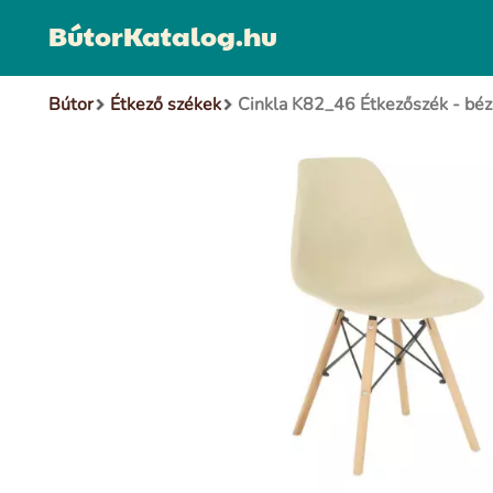
BútorKatalog.hu
Bútor
Étkező székek
Cinkla K82_46 Étkezőszék - béz