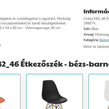
Informá
dégeket és családtagokat is egyaránt. Minőségi
Cinkla K82_46 Ét
 összejöveteleket és baráti beszélgetéseket.
1990 Ft.
 46 x 54 x 82 cm - Ülésmagassága: 45 cm -
Szín:
Bézs
Anyag:
Műanyag
Kategória:
Bútor
 ↓
Bútor és lakáski
2_46 Étkezőszék - bézs-barn