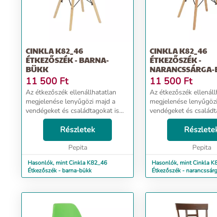
CINKLA K82_46
CINKLA K82_46
ÉTKEZŐSZÉK - BARNA-
ÉTKEZŐSZÉK -
BÜKK
NARANCSSÁRGA-
11 500
Ft
11 500
Ft
Az étkezőszék ellenállhatatlan
Az étkezőszék ellenáll
megjelenése lenyűgözi majd a
megjelenése lenyűgözi
vendégeket és családtagokat is
vendégeket és családt
egyaránt. Minőségi kialakításának
egyaránt. Minőségi kia
köszönhetően hosszú ideig dobja
Részletek
köszönhetően hosszú 
Részlete
majd fel a családi összejöveteleket
majd fel a családi öss
és bará...
Pepita
és bará...
Pepita
Hasonlók, mint Cinkla K82_46
Hasonlók, mint Cinkla K
Étkezőszék - barna-bükk
Étkezőszék - narancssár