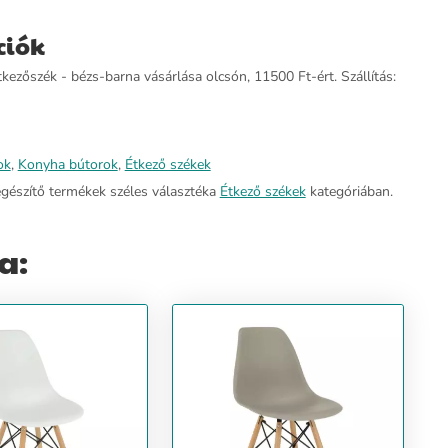
ciók
kezőszék - bézs-barna vásárlása olcsón, 11500 Ft-ért. Szállítás:
ok
,
Konyha bútorok
,
Étkező székek
egészítő termékek széles választéka
Étkező székek
kategóriában.
a: