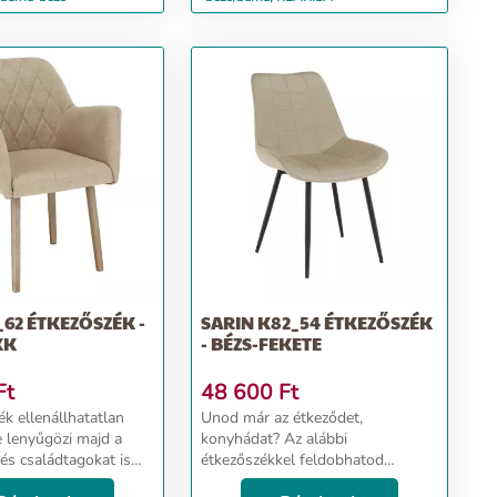
_62 ÉTKEZŐSZÉK -
SARIN K82_54 ÉTKEZŐSZÉK
KK
- BÉZS-FEKETE
Ft
48 600
Ft
k ellenállhatatlan
Unod már az étkeződet,
 lenyűgözi majd a
konyhádat? Az alábbi
és családtagokat is
étkezőszékkel feldobhatod
inőségi kialakításának
otthonodat. Ezen a széken minden