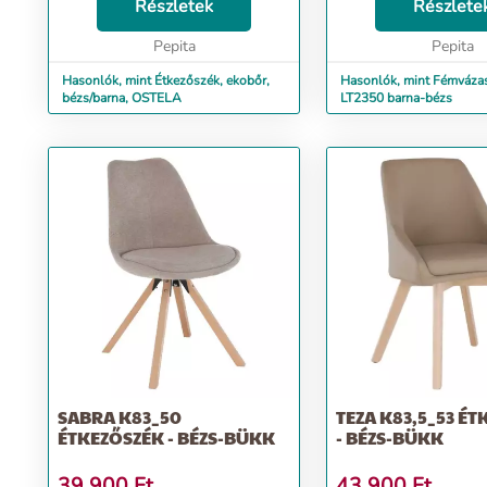
(SzéxMéxMa): 53x56x91 cm Ülés
Részletek
ekoőrrel /króm szín: v
Részlete
magassága: 47 cm Ülés mélysége:
Méretek(SzxMéxMa): 
40 cm Modern Teherbírás:...
Pepita
cm ülomaggaság...
Pepita
Hasonlók, mint Étkezőszék, ekobőr,
Hasonlók, mint Fémváza
bézs/barna, OSTELA
LT2350 barna-bézs
SABRA K83_50
TEZA K83,5_53 É
ÉTKEZŐSZÉK - BÉZS-BÜKK
- BÉZS-BÜKK
39 900
Ft
43 900
Ft