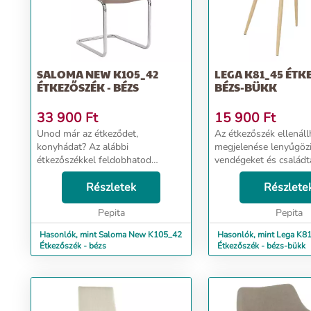
SALOMA NEW K105_42
LEGA K81_45 ÉTK
ÉTKEZŐSZÉK - BÉZS
BÉZS-BÜKK
33 900
Ft
15 900
Ft
Unod már az étkeződet,
Az étkezőszék ellenáll
konyhádat? Az alábbi
megjelenése lenyűgözi
étkezőszékkel feldobhatod
vendégeket és családt
otthonodat. Ezen a széken minden
egyaránt. Minőségi kia
egyes étkezés stílusos élménnyé
Részletek
köszönhetően hosszú 
Részlete
válik. Egyedülálló kényelme
majd fel a családi öss
garantáltan levesz a lábadról nem
Pepita
és bará...
Pepita
csa...
Hasonlók, mint Saloma New K105_42
Hasonlók, mint Lega K8
Étkezőszék - bézs
Étkezőszék - bézs-bükk