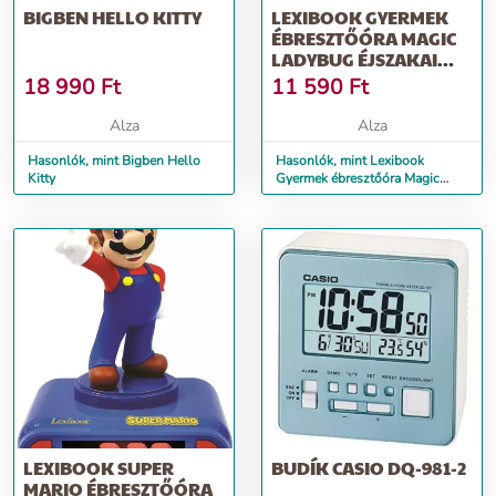
BIGBEN HELLO KITTY
LEXIBOOK GYERMEK
ÉBRESZTŐÓRA MAGIC
LADYBUG ÉJSZAKAI
FÉNNYEL
18 990
Ft
11 590
Ft
Alza
Alza
Hasonlók, mint Bigben Hello
Hasonlók, mint Lexibook
Kitty
Gyermek ébresztőóra Magic
Ladybug éjszakai fénnyel
LEXIBOOK SUPER
BUDÍK CASIO DQ-981-2
MARIO ÉBRESZTŐÓRA