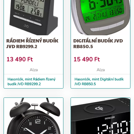
RÁDIEM ŘÍZENÝ BUDÍK
DIGITÁLNÍ BUDÍK JVD
JVD RB9299.2
RB850.5
13 490
Ft
15 490
Ft
Alza
Alza
Hasonlók, mint Rádiem řízený
Hasonlók, mint Digitální budík
budík JVD RB9299.2
JVD RB850.5