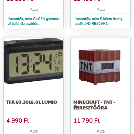
Alza
Alza
Hasonlók, mint GoGEN gyermek
Hasonlók, mint Rádiem řízený
világító ébresztőóra
budík JVD RB9299.1
TFA 60.2018.01 LUMIO
MINECRAFT - TNT -
ÉBRESZTŐÓRA
4 990
Ft
11 790
Ft
Alza
Alza