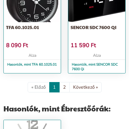
TFA 60.1025.01
SENCOR SDC 7600 QI
8 090
Ft
11 590
Ft
Alza
Alza
Hasonlók, mint TFA 60.1025.01
Hasonlók, mint SENCOR SDC
7600 Qi
« Előző
1
2
Következő »
Hasonlók, mint Ébresztőórák: