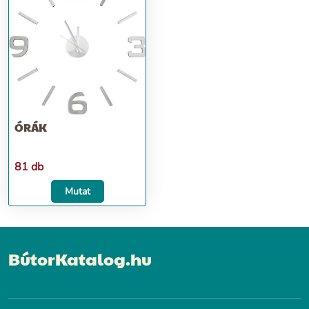
ÓRÁK
81 db
Mutat
BútorKatalog.hu