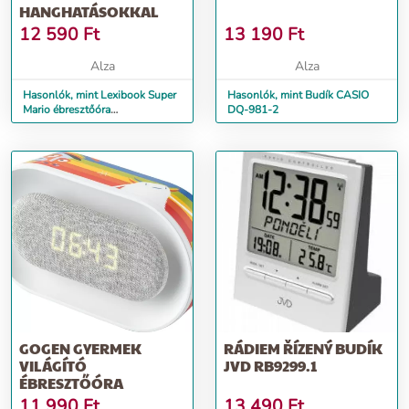
HANGHATÁSOKKAL
12 590
Ft
13 190
Ft
Alza
Alza
Hasonlók, mint Lexibook Super
Hasonlók, mint Budík CASIO
Mario ébresztőóra
DQ-981-2
hanghatásokkal
GOGEN GYERMEK
RÁDIEM ŘÍZENÝ BUDÍK
VILÁGÍTÓ
JVD RB9299.1
ÉBRESZTŐÓRA
11 990
Ft
13 490
Ft