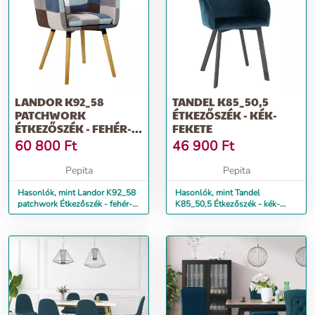
LANDOR K92_58
TANDEL K85_50,5
PATCHWORK
ÉTKEZŐSZÉK - KÉK-
ÉTKEZŐSZÉK - FEHÉR-
FEKETE
KÉK
60 800
Ft
46 900
Ft
Pepita
Pepita
Hasonlók, mint Landor K92_58
Hasonlók, mint Tandel
patchwork Étkezőszék - fehér-
K85_50,5 Étkezőszék - kék-
kék
fekete