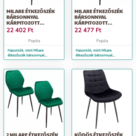
MILARE ÉTKEZŐSZÉK
MILARE ÉTKEZŐSZÉK
BÁRSONNYAL
BÁRSONNYAL
KÁRPITOZOTT
KÁRPITOZOTT
KONYHÁHOZ,
KONYHÁHOZ,
22 402
Ft
22 477
Ft
80X58X87CM, S...
80X58X87CM, ZÖLD
Pepita
Pepita
Hasonlók, mint Milare
Hasonlók, mint Milare
étkezőszék bársonnyal
étkezőszék bársonnyal
kárpitozott konyhához,
kárpitozott konyhához,
80x58x87cm, s...
80x58x87cm, zöld
2 MILARE ÉTKEZŐSZÉK
KÖDÖS ÉTKEZŐSZÉK