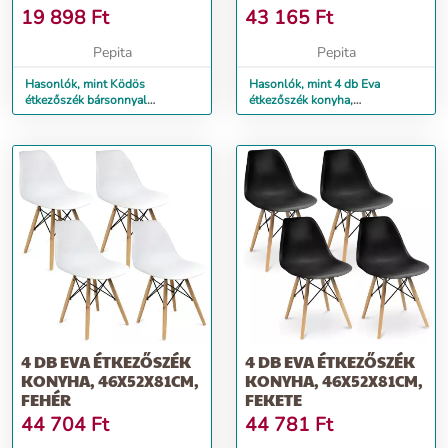
KONYHÁHOZ,
19 898
Ft
43 165
Ft
53X63X83CM, RÓ...
Pepita
Pepita
Hasonlók, mint Ködös
Hasonlók, mint 4 db Eva
étkezőszék bársonnyal
étkezőszék konyha,
kárpitozott konyhához,
46x52x81cm, kék
53x63x83cm, ró...
4 DB EVA ÉTKEZŐSZÉK
4 DB EVA ÉTKEZŐSZÉK
KONYHA, 46X52X81CM,
KONYHA, 46X52X81CM,
FEHÉR
FEKETE
44 704
Ft
44 781
Ft