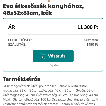
Eva étkezőszék konyhához,
46x52x81cm, kék
ÁR
11 308
Ft
ELÉRHETŐSÉG:
Készleten
SZÁLLÍTÁS:
1490 Ft
Vásárlás
Pepita
Termékleírás
Szín: tengerészkék Ülés: polipropilén Lábak: bükkfa Bútor
magasság: 81 cm Bútor szélesség: 46 cm Bútormélység: 52 cm
Ülésmagasság: 41 cm Ülésszélesség: 46 cm Ülésmélység: 40 cm
Maximális terhelhetőség: 100 kg Összeszerelés: önszereléshez A
készletben található termékek száma: 1 darab A szék tökéletes