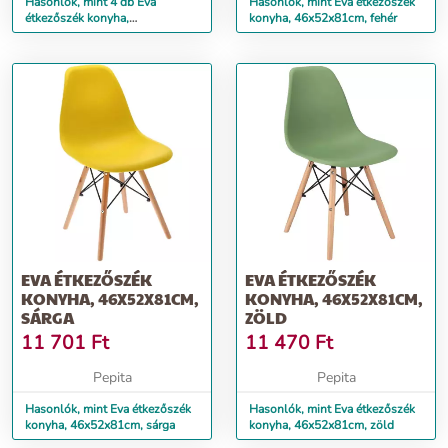
Hasonlók, mint 4 db Eva
Hasonlók, mint Eva étkezőszék
étkezőszék konyha,
konyha, 46x52x81cm, fehér
46x52x81cm, barna
EVA ÉTKEZŐSZÉK
EVA ÉTKEZŐSZÉK
KONYHA, 46X52X81CM,
KONYHA, 46X52X81CM,
SÁRGA
ZÖLD
11 701
Ft
11 470
Ft
Pepita
Pepita
Hasonlók, mint Eva étkezőszék
Hasonlók, mint Eva étkezőszék
konyha, 46x52x81cm, sárga
konyha, 46x52x81cm, zöld