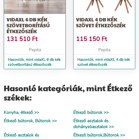
VIDAXL 6 DB KÉK
VIDAXL 4 DB KÉK
SZÖVETBORÍTÁSÚ
SZÖVET ÉTKEZŐSZÉK
ÉTKEZŐSZÉK
131 510
Ft
115 150
Ft
Pepita
Pepita
Hasonlók, mint vidaXL 6 db kék
Hasonlók, mint vidaXL 4 db kék
szövetborítású étkezőszék
szövet étkezőszék
Hasonló kategóriák, mint Étkező
székek:
Konyha, étkező >>
Étkező bútorok >>
Étkező bútorok, Bútorok >>
Étkező asztalok és
dohányzóasztalok >>
Étkező asztalok és
Étkező bútorok,Bútorok >>