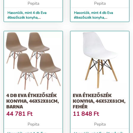
Pepita
Pepita
Hasonlók, mint 4 db Eva
Hasonlók, mint 4 db Eva
étkezőszék konyha,
étkezőszék konyha,
46x52x81cm, fehér
46x52x81cm, fekete
4 DB EVA ÉTKEZŐSZÉK
EVA ÉTKEZŐSZÉK
KONYHA, 46X52X81CM,
KONYHA, 46X52X81CM,
BARNA
FEHÉR
44 781
Ft
11 848
Ft
Pepita
Pepita