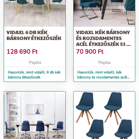
VIDAXL 6 DB KÉK
VIDAXL KÉK BÁRSONY
BÁRSONY ÉTKEZŐSZÉK
ÉS ROZSDAMENTES
ACÉL ÉTKEZŐSZÉK 53 X
52 X 98 CM
128 690
Ft
70 900
Ft
Pepita
Pepita
Hasonlók, mint vidaXL 6 db kék
Hasonlók, mint vidaXL kék
bársony étkezőszék
bársony és rozsdamentes acél
étkezőszék 53 x 52 x 98 cm