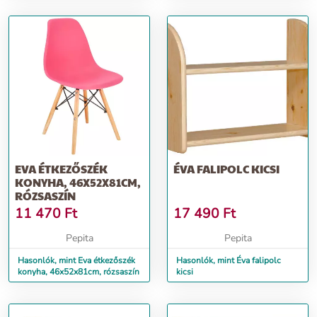
EVA ÉTKEZŐSZÉK
ÉVA FALIPOLC KICSI
KONYHA, 46X52X81CM,
RÓZSASZÍN
11 470
Ft
17 490
Ft
Pepita
Pepita
Hasonlók, mint Eva étkezőszék
Hasonlók, mint Éva falipolc
konyha, 46x52x81cm, rózsaszín
kicsi