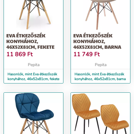
EVA ÉTKEZŐSZÉK
EVA ÉTKEZŐSZÉK
KONYHÁHOZ,
KONYHÁHOZ,
46X52X81CM, FEKETE
46X52X81CM, BARNA
11 869
Ft
11 749
Ft
Pepita
Pepita
Hasonlók, mint Eva étkezőszék
Hasonlók, mint Eva étkezőszék
konyhához, 46x52x81cm, fekete
konyhához, 46x52x81cm, barna