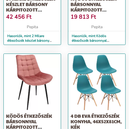
KÉSZLET BÁRSONY
BÁRSONNYAL
KÁRPITOZOTT
KÁRPITOZOTT
KONYHÁHOZ,
KONYHÁHOZ,
42 456
Ft
19 813
Ft
80X58X...
53X63X83CM, FEKETE
Pepita
Pepita
Hasonlók, mint 2 Milare
Hasonlók, mint Ködös
étkezőszék készlet bársony
étkezőszék bársonnyal
kárpitozott konyhához,
kárpitozott konyhához,
80x58x...
53x63x83cm, fekete
KÖDÖS ÉTKEZŐSZÉK
4 DB EVA ÉTKEZŐSZÉK
BÁRSONNYAL
KONYHA, 46X52X81CM,
KÁRPITOZOTT
KÉK