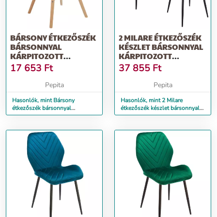
BÁRSONY ÉTKEZŐSZÉK
2 MILARE ÉTKEZŐSZÉK
BÁRSONNYAL
KÉSZLET BÁRSONNYAL
KÁRPITOZOTT
KÁRPITOZOTT
KONYHÁHOZ,
KONYHÁHOZ, 80X...
17 653
Ft
37 855
Ft
46X50X73CM, KÉK
Pepita
Pepita
Hasonlók, mint Bársony
Hasonlók, mint 2 Milare
étkezőszék bársonnyal
étkezőszék készlet bársonnyal
kárpitozott konyhához,
kárpitozott konyhához, 80x...
46x50x73cm, kék