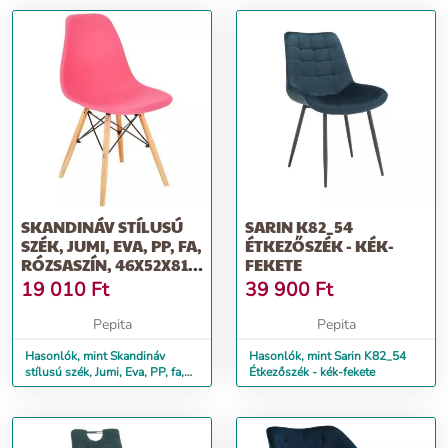
SKANDINÁV STÍLUSÚ
SARIN K82_54
SZÉK, JUMI, EVA, PP, FA,
ÉTKEZŐSZÉK - KÉK-
RÓZSASZÍN, 46X52X81
FEKETE
CM
19 010
Ft
39 900
Ft
Pepita
Pepita
Hasonlók, mint Skandináv
Hasonlók, mint Sarin K82_54
stílusú szék, Jumi, Eva, PP, fa,
Étkezőszék - kék-fekete
rózsaszín, 46x52x81 cm