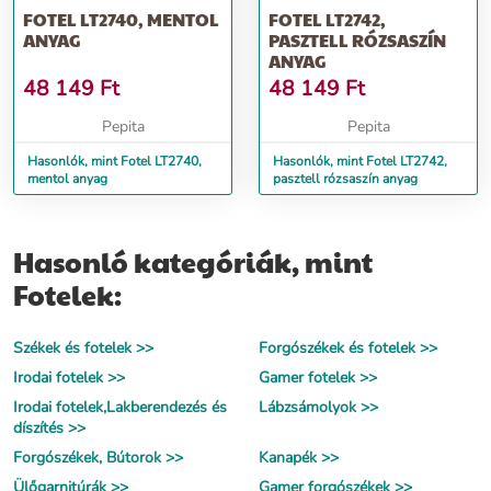
FOTEL LT2740, MENTOL
FOTEL LT2742,
ANYAG
PASZTELL RÓZSASZÍN
ANYAG
48 149
Ft
48 149
Ft
Pepita
Pepita
Hasonlók, mint Fotel LT2740,
Hasonlók, mint Fotel LT2742,
mentol anyag
pasztell rózsaszín anyag
Hasonló kategóriák, mint
Fotelek:
Székek és fotelek >>
Forgószékek és fotelek >>
Irodai fotelek >>
Gamer fotelek >>
Irodai fotelek,Lakberendezés és
Lábzsámolyok >>
díszítés >>
Forgószékek, Bútorok >>
Kanapék >>
Ülőgarnitúrák >>
Gamer forgószékek >>