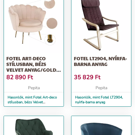
FOTEL ART-DECO
FOTEL LT2904, NYÍRFA-
STÍLUSBAN, BÉZS
BARNA ANYAG
VELVET ANYAG/GOLD
CHRÓM-ARANY,
82 890
Ft
35 829
Ft
NOBLIN
Pepita
Pepita
Hasonlók, mint Fotel Art-deco
Hasonlók, mint Fotel LT2904,
stílusban, bézs Velvet
nyírfa-barna anyag
anyag/gold chróm-arany,
NOBLIN