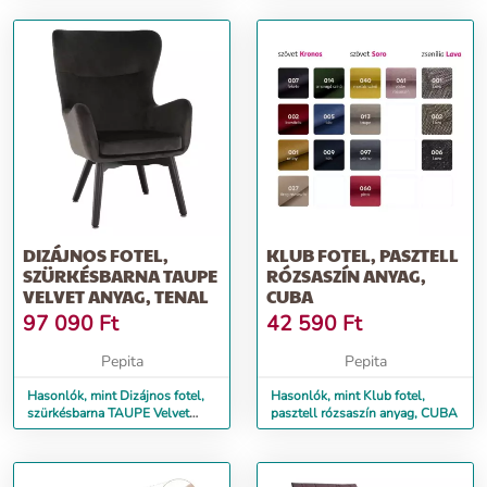
DIZÁJNOS FOTEL,
KLUB FOTEL, PASZTELL
SZÜRKÉSBARNA TAUPE
RÓZSASZÍN ANYAG,
VELVET ANYAG, TENAL
CUBA
97 090
Ft
42 590
Ft
Pepita
Pepita
Hasonlók, mint Dizájnos fotel,
Hasonlók, mint Klub fotel,
szürkésbarna TAUPE Velvet
pasztell rózsaszín anyag, CUBA
anyag, TENAL