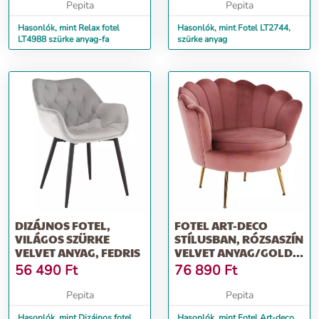
Pepita
Pepita
Hasonlók, mint Relax fotel
Hasonlók, mint Fotel LT2744,
LT4988 szürke anyag-fa
szürke anyag
DIZÁJNOS FOTEL,
FOTEL ART-DECO
VILÁGOS SZÜRKE
STÍLUSBAN, RÓZSASZÍN
VELVET ANYAG, FEDRIS
VELVET ANYAG/GOLD
KRÓM-ARANY,...
56 490
Ft
76 890
Ft
Pepita
Pepita
Hasonlók, mint Dizájnos fotel,
Hasonlók, mint Fotel Art-deco