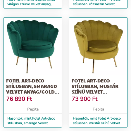
világos szürke Velvet anyag,
stílusban, rózsaszín Velvet
FEDRIS
anyag/gold króm-arany,...
FOTEL ART-DECO
FOTEL ART-DECO
STÍLUSBAN, SMARAGD
STÍLUSBAN, MUSTÁR
VELVET ANYAG/GOLD
SZÍNŰ VELVET
KRÓM-ARANY, NOBLIN
ANYAG/GOLD CHRÓM-
76 890
Ft
73 900
Ft
AR...
Pepita
Pepita
Hasonlók, mint Fotel Art-deco
Hasonlók, mint Fotel Art-deco
stílusban, smaragd Velvet
stílusban, mustár színű Velvet
anyag/gold króm-arany, NOBLIN
anyag/gold chróm-ar...