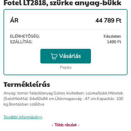
Fotel LT2818, szürke anyag-bükk
ÁR
44 789
Ft
ELÉRHETŐSÉG:
Készleten
SZÁLLÍTÁS:
1490 Ft
Vásárlás
Pepita
Termékleírás
Anyag: tömör fa/acél/anyag.Színes kivitelben: szürke/bükk.Méretek:
(SzéxMéxMa): 64x60x84 cm.Ülésmagasság : 47 cm.Kapacitás: 100
kg.Bontásban szállítva
További információ>>
↓ Több részlet ↓