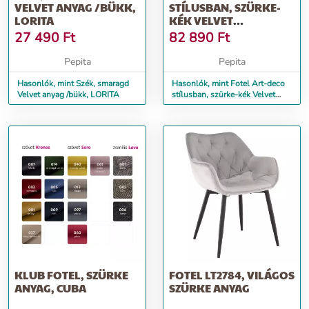
VELVET ANYAG /BÜKK,
STÍLUSBAN, SZÜRKE-
LORITA
KÉK VELVET
ANYAG/GOLD CHRÓM-
27 490
Ft
82 890
Ft
ARAN...
Pepita
Pepita
Hasonlók, mint Szék, smaragd
Hasonlók, mint Fotel Art-deco
Velvet anyag /bükk, LORITA
stílusban, szürke-kék Velvet
anyag/gold chróm-aran...
KLUB FOTEL, SZÜRKE
FOTEL LT2784, VILÁGOS
ANYAG, CUBA
SZÜRKE ANYAG