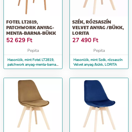
FOTEL LT2819,
SZÉK, RÓZSASZÍN
PATCHWORK ANYAG-
VELVET ANYAG /BÜKK,
MENTA-BARNA-BÜKK
LORITA
52 629
Ft
27 490
Ft
Pepita
Pepita
Hasonlók, mint Fotel LT2819,
Hasonlók, mint Szék, rózsaszín
patchwork anyag-menta-barna-
Velvet anyag /bükk, LORITA
bükk