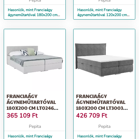
Pepita
Pepita
Hasonlók, mint Franciaágy
Hasonlók, mint Franciaágy
ágyneműtartóval 180x200 cm
ágyneműtartóval 120x200 cm
LT0242 bézs
LT0243 világosszürke
FRANCIAÁGY
FRANCIAÁGY
ÁGYNEMŰTARTÓVAL
ÁGYNEMŰTARTÓVAL
180X200 CM LT0246
180X200 CM LT3003
VILÁGOSSZÜRKE
SZÜRKE
365 109
Ft
426 709
Ft
Pepita
Pepita
Hasonlók, mint Franciaágy
Hasonlók, mint Franciaágy