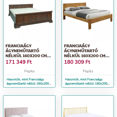
FRANCIAÁGY
FRANCIAÁGY
ÁGYNEMŰTARTÓ
ÁGYNEMŰTARTÓ
NÉLKÜL 160X200 CM
NÉLKÜL 160X200 CM
LT0165 SAMOA KING
LT0154 TÖLGY
171 349
Ft
180 309
Ft
Pepita
Pepita
Hasonlók, mint Franciaágy
Hasonlók, mint Franciaágy
ágyneműtartó nélkül 160x200
ágyneműtartó nélkül 160x200
cm LT0165 samoa king
cm LT0154 tölgy