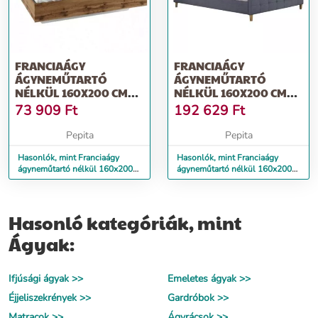
FRANCIAÁGY
FRANCIAÁGY
ÁGYNEMŰTARTÓ
ÁGYNEMŰTARTÓ
NÉLKÜL 160X200 CM
NÉLKÜL 160X200 CM
LT0144 TÖLGY WOTAN-
LT0118 SZÜRKE
73 909
Ft
192 629
Ft
FEHÉR
Pepita
Pepita
Hasonlók, mint Franciaágy
Hasonlók, mint Franciaágy
ágyneműtartó nélkül 160x200
ágyneműtartó nélkül 160x200
cm LT0144 tölgy wotan-fehér
cm LT0118 szürke
Hasonló kategóriák, mint
Ágyak:
Ifjúsági ágyak >>
Emeletes ágyak >>
Éjjeliszekrények >>
Gardróbok >>
Matracok >>
Ágyrácsok >>