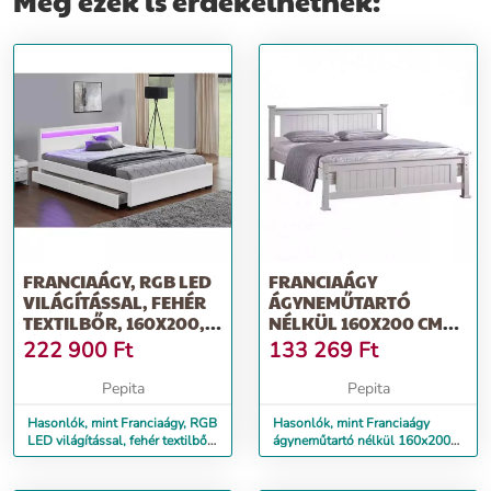
Még ezek is érdekelhetnek:
FRANCIAÁGY, RGB LED
FRANCIAÁGY
VILÁGÍTÁSSAL, FEHÉR
ÁGYNEMŰTARTÓ
TEXTILBŐR, 160X200,
NÉLKÜL 160X200 CM
CLARETA
LT0169 FENYŐFA-
222 900
Ft
133 269
Ft
FEHÉR
Pepita
Pepita
Hasonlók, mint Franciaágy, RGB
Hasonlók, mint Franciaágy
LED világítással, fehér textilbőr,
ágyneműtartó nélkül 160x200
160x200, CLARETA
cm LT0169 fenyőfa-fehér