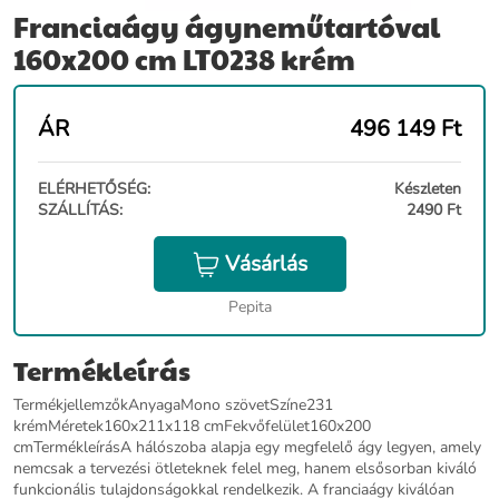
Franciaágy ágyneműtartóval
160x200 cm LT0238 krém
ÁR
496 149
Ft
ELÉRHETŐSÉG:
Készleten
SZÁLLÍTÁS:
2490 Ft
Vásárlás
Pepita
Termékleírás
TermékjellemzőkAnyagaMono szövetSzíne231
krémMéretek160x211x118 cmFekvőfelület160x200
cmTermékleírásA hálószoba alapja egy megfelelő ágy legyen, amely
nemcsak a tervezési ötleteknek felel meg, hanem elsősorban kiváló
funkcionális tulajdonságokkal rendelkezik. A franciaágy kiválóan