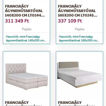
FRANCIAÁGY
FRANCIAÁGY
ÁGYNEMŰTARTÓVAL
ÁGYNEMŰTARTÓVAL
140X200 CM LT0244
160X200 CM LT0245
VILÁGOSSZÜRKE
VILÁGOSSZÜRKE
311 349
Ft
337 109
Ft
Pepita
Pepita
Hasonlók, mint Franciaágy
Hasonlók, mint Franciaágy
ágyneműtartóval 140x200 cm
ágyneműtartóval 160x200 cm
LT0244 világosszürke
LT0245 világosszürke
FRANCIAÁGY
FRANCIAÁGY