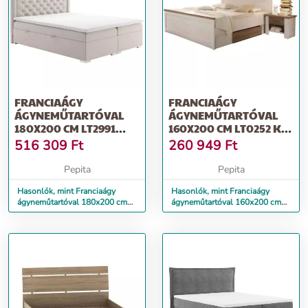
FRANCIAÁGY
FRANCIAÁGY
ÁGYNEMŰTARTÓVAL
ÁGYNEMŰTARTÓVAL
180X200 CM LT2991
160X200 CM LT0252 KÉT
KRÉM
DB ÉJJELISZEKRÉN...
516 309
Ft
260 949
Ft
Pepita
Pepita
Hasonlók, mint Franciaágy
Hasonlók, mint Franciaágy
ágyneműtartóval 180x200 cm
ágyneműtartóval 160x200 cm
LT2991 krém
LT0252 két db éjjeliszekrén...