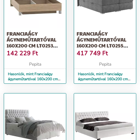
FRANCIAÁGY
FRANCIAÁGY
ÁGYNEMŰTARTÓVAL
ÁGYNEMŰTARTÓVAL
160X200 CM LT0253
160X200 CM LT0255
SONOMA TÖLGY
SZÜRKE
142 229
Ft
417 749
Ft
Pepita
Pepita
Hasonlók, mint Franciaágy
Hasonlók, mint Franciaágy
ágyneműtartóval 160x200 cm
ágyneműtartóval 160x200 cm
LT0253 sonoma tölgy
LT0255 szürke