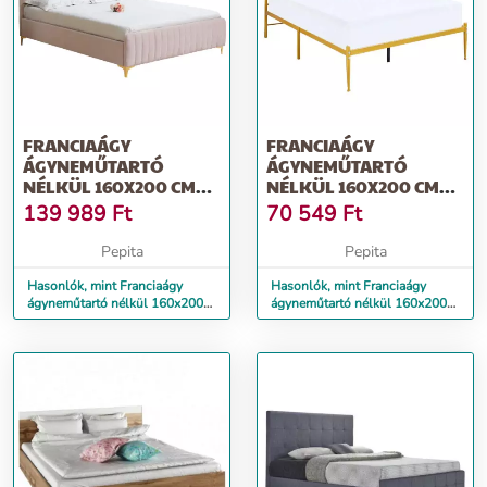
FRANCIAÁGY
FRANCIAÁGY
ÁGYNEMŰTARTÓ
ÁGYNEMŰTARTÓ
NÉLKÜL 160X200 CM
NÉLKÜL 160X200 CM
LT0158 RÓZSASZÍN
LT0229 ARANY
139 989
Ft
70 549
Ft
Pepita
Pepita
Hasonlók, mint Franciaágy
Hasonlók, mint Franciaágy
ágyneműtartó nélkül 160x200
ágyneműtartó nélkül 160x200
cm LT0158 rózsaszín
cm LT0229 arany