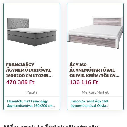
FRANCIAÁGY
ÁGY 160
ÁGYNEMŰTARTÓVAL
ÁGYNEMÚTARTÓVAL
160X200 CM LT0265
OLIVIA KRÉM/TÖLGY
SZÜRKE
ANCONA
470 389
Ft
136 116
Ft
Pepita
MerkuryMarket
Hasonlók, mint Franciaágy
Hasonlók, mint Ágy 160
ágyneműtartóval 160x200 cm
ágynemútartóval Olivia
LT0265 szürke
Krém/Tölgy Ancona