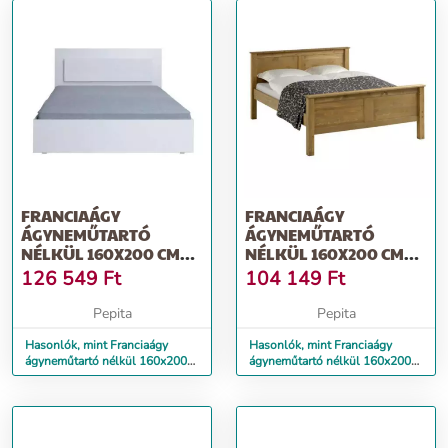
FRANCIAÁGY
FRANCIAÁGY
ÁGYNEMŰTARTÓ
ÁGYNEMŰTARTÓ
NÉLKÜL 160X200 CM
NÉLKÜL 160X200 CM
LT0117 MAGASFÉNYŰ
LT0208 TŰNYALÁBOS
126 549
Ft
104 149
Ft
FEHÉR
FENYŐ...
Pepita
Pepita
Hasonlók, mint Franciaágy
Hasonlók, mint Franciaágy
ágyneműtartó nélkül 160x200
ágyneműtartó nélkül 160x200
cm LT0117 magasfényű fehér
cm LT0208 tűnyalábos fenyő...