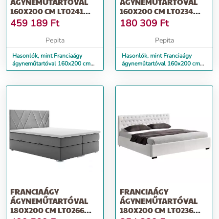
ÁGYNEMŰTARTÓVAL
ÁGYNEMŰTARTÓVAL
160X200 CM LT0241
160X200 CM LT0234
BÉZS
FEHÉR-GRANDSON
459 189
Ft
180 309
Ft
TÖLGY
Pepita
Pepita
Hasonlók, mint Franciaágy
Hasonlók, mint Franciaágy
ágyneműtartóval 160x200 cm
ágyneműtartóval 160x200 cm
LT0241 bézs
LT0234 fehér-grandson tölgy
FRANCIAÁGY
FRANCIAÁGY
ÁGYNEMŰTARTÓVAL
ÁGYNEMŰTARTÓVAL
180X200 CM LT0266
180X200 CM LT0236