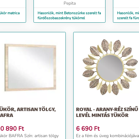
g növel...
kivételes minőségű, sima felületű,
Pepita
kivételes mi
szi...
szi...
ükör matrica
Hasonlók, mint Betonszürke szerelt fa
Hasonlók, mi
fürdőszobaszekrény tükörrel
szerelt fa fü
ÜKÖR, ARTISAN TÖLGY,
ROYAL - ARANY-RÉZ SZÍNŰ
AFRA
LEVÉL MINTÁS TÜKÖR
0 890
Ft
6 690
Ft
ükör BAFRA Szín: artisan tölgy
Ez a fém és üveg kombinációjáva