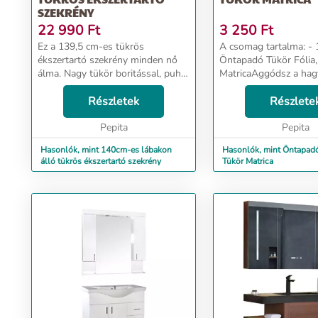
SZEKRÉNY
22 990
Ft
3 250
Ft
Ez a 139,5 cm-es tükrös
A csomag tartalma: - 1 db
ékszertartó szekrény minden nő
Öntapadó Tükör Fólia,
álma. Nagy tükör boritással, puha
MatricaAggódsz a ha
plüss belsővel horgokkal,
tükör törékenysége m
akasztókkal és polcokkal van
Részletek
könnyedén elrepedhet, 
Részlete
felszerelve. A szekrény minden nő
Gyors és ötletes mego
kis titkos búvóhelyéü...
Pepita
keresel, hogy a reg...
Pepita
Hasonlók, mint 140cm-es lábakon
Hasonlók, mint Öntapadó
álló tükrös ékszertartó szekrény
Tükör Matrica