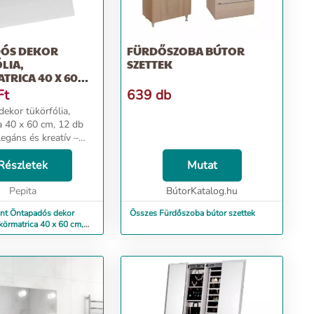
ÓS DEKOR
FÜRDŐSZOBA BÚTOR
LIA,
SZETTEK
RICA 40 X 60
Ft
639 db
ekor tükörfólia,
a 40 x 60 cm, 12 db
legáns és kreatív –
od egyediségét
lyan kiegészítőt
Részletek
Mutat
honodba, mely
znos, hanem külön...
Pepita
BútorKatalog.hu
nt Öntapadós dekor
Összes Fürdőszoba bútor szettek
ükörmatrica 40 x 60 cm,