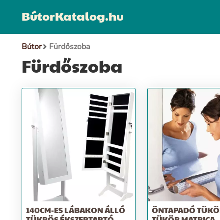
BútorKatalog.hu
Bútor
Fürdőszoba
Fürdőszoba
140CM-ES LÁBAKON ÁLLÓ
ÖNTAPADÓ TÜKÖR
TÜKRÖS ÉKSZERTARTÓ
TÜKÖR MATRICA