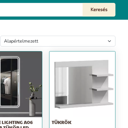
 LIGHTING A06
TÜKRÖK
A TÜKÖR LED