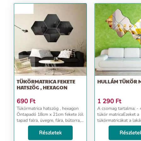
TÜKÖRMATRICA FEKETE
HULLÁM TÜKÖR 
HATSZÖG , HEXAGON
690
Ft
1 290
Ft
Tükörmatrica hatszög , hexagon
A csomag tartalma: - 4 db Hullám
Öntapadó 18cm x 21cm fekete Jól
tükör matricaEzeket a
tapad falra, üvegre, fára, bútorra,
tükörmatricákat a laká
stb. Por- és zsírmentes felületre
bármilyen alakzatban
ragassza fel! Használata beltéren
Részletek
elhelyezheted. Vízálló,
Részlete
ajánlott, kültéren árnyékos, ...
fürdőszobában, konyh