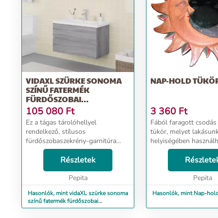
VIDAXL SZÜRKE SONOMA
NAP-HOLD TÜKÖ
SZÍNŰ FATERMÉK
FÜRDŐSZOBAI
BÚTORGARNITÚRA
105 080
Ft
3 360
Ft
Ez a tágas tárolóhellyel
Fából faragott csodás 
rendelkező, stílusos
tükör, melyet lakásun
fürdőszobaszekrény-garnitúra
helyiségében használh
fürdőszobája nagyszerű
csodás hangulatot var
kiegészítője lesz, rendezett és
Részletek
vele. Származási hely: 
Részlete
lenyűgöző megjelenést
kölcsönözve neki! Masszív anyag:
Pepita
Pepita
A mosdó alatt...
Hasonlók, mint vidaXL szürke sonoma
Hasonlók, mint Nap-hold
színű fatermék fürdőszobai
bútorgarnitúra