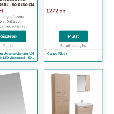
SAL - 50 X 150 CM
Ft
1272 db
ghting előszoba
D világítással.
s kapcsolás, az
 kényelmes szabvány
gasságban
Részletek
Mutat
el. Letisztult
 stílus, ami magas
Pepita
BútorKatalog.hu
nt Universe Lighting A06
Összes Tükrök
r LED világítással - 50 x