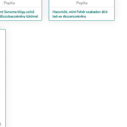
nőségű, sima felületű,
Pepita
sima felületű, szilárd, sta...
Pepita
nt Sonoma tölgy színű
Hasonlók, mint Fehér szabadon álló
rdőszobaszekrény tükörrel
led-es ékszerszekrény
l