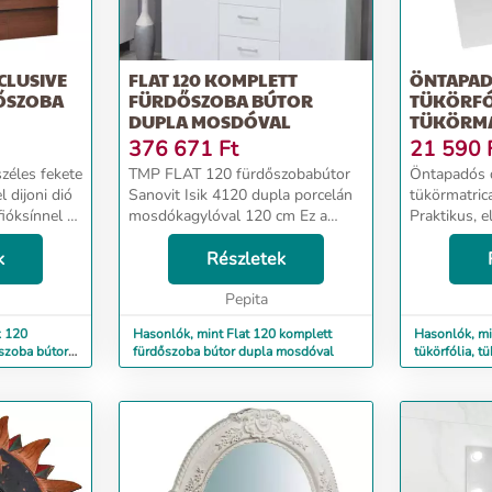
CLUSIVE
FLAT 120 KOMPLETT
ÖNTAPAD
ŐSZOBA
FÜRDŐSZOBA BÚTOR
TÜKÖRFÓ
DUPLA MOSDÓVAL
TÜKÖRMAT
EL...
CM, 12 DB
376 671
Ft
21 590
zéles fekete
TMP FLAT 120 fürdőszobabútor
Öntapadós d
 dijoni dió
Sanovit Isik 4120 dupla porcelán
tükörmatric
fióksínnel és
mosdókagylóval 120 cm Ez a
Praktikus, e
val ellátott
kiváló fürdőszoba bútor a legjobb
mely otthon
útort
k
megoldás, ha egy kis csillogást
Részletek
„tükrözi”! O
 ki, így Ön...
szeretne vinni fürdőszobájába. A
keresel ott
dupla mosdók...
Pepita
nemcsak has
k 120
Hasonlók, mint Flat 120 komplett
Hasonlók, mi
őszoba bútor
fürdőszoba bútor dupla mosdóval
tükörfólia, t
12 db