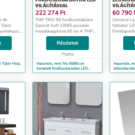
VILÁGÍTÁSSAL
VILÁGÍTÁS
222 274
Ft
60 790
TMP TRIO 65 fürdőszobabútor
Universe Li
 Tükör
Sanovit Soft 13065 porcelán
falitükör LE
gyományos
mosdókagylóval 65 cm A TMP
Érintőgombo
iatt, ami
TRIO 65 álló fürdőszobabútor
érintőgomb
eltörhet?
k
kevés helyet foglal viszont
Részletek
kapcsolóma
ldást
rendelkezik három tágas fiókkal
helyezkedik 
ahol kényelmesen elférnek ...
Pepita
minimalista
esztétikai ...
 Tükör Fólia,
Hasonlók, mint Trio 65/80 cm
Hasonlók, mi
komplett fürdőszoba bútor LED
előszoba tükö
világítással
150 cm