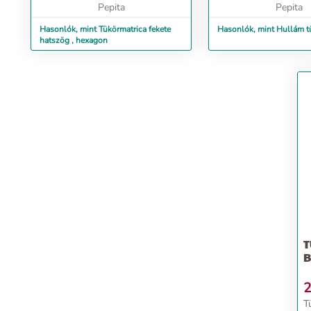
Pepita
tartós marad. Optikaila
Pepita
Hasonlók, mint Tükörmatrica fekete
Hasonlók, mint Hullám t
hatszög , hexagon
T
B
2
T