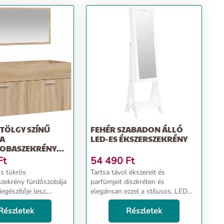
TÖLGY SZÍNŰ
FEHÉR SZABADON ÁLLÓ
FA
LED-ES ÉKSZERSZEKRÉNY
OBASZEKRÉNY
EL
Ft
54 490
Ft
ns tükrös
Tartsa távol ékszereit és
zekrény fürdőszobája
parfümjeit diszkréten és
egészítője lesz,
elegánsan ezzel a stílusos, LED
s lenyűgöző
fényekkel ellátott, tükrös
 kölcsönözve neki!
Részletek
ékszertartóval! Tartós anyag: A
Részletek
: A szerelt fa
szerelt fa kivételes minőségű,