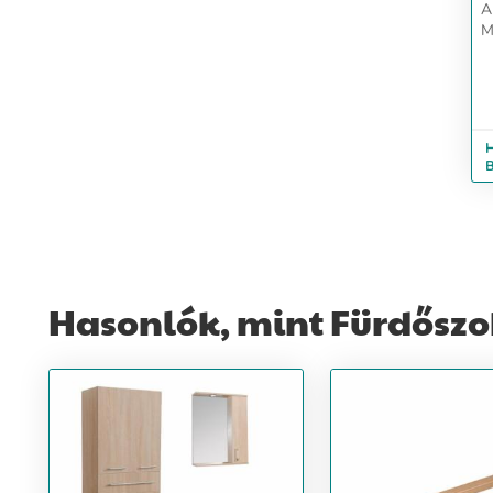
A
M
c
H
Hasonlók, mint Fürdőszo