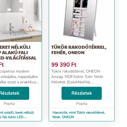
ERET NÉLKÜLI
TÜKÖR RAKODÓTÉRREL,
 ALAKÚ FALI
FEHÉR, ONEON
D-VILÁGÍTÁSSAL
Ft
99 390
Ft
csipetnyi modern
Tükör rakodótérrel, ONEON
szobájába, nappalijába
Anyag: MDF/tükör Szín: fehér
ébe ezzel a praktikus,
Méretek (SzéxMéxMa):
tükörrel! A tükör éle
57,6x12x155 cm Szállítás
y tiszta megjelenésű.
Részletek
szétszerelve....
Részletek
is vásárolhat, és
Pepita
Pepita
t vidaXL keret nélküli
Hasonlók, mint Tükör rakodótérrel,
ú fali tükör LED-
fehér, ONEON