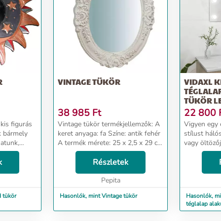
R
VINTAGE TÜKÖR
VIDAXL K
TÉGLALAP
TÜKÖR LE
38 985
Ft
22 800
kis figurás
Vintage tükör termékjellemzők: A
Vigyen egy 
k bármely
keret anyaga: fa Színe: antik fehér
stílust háló
atunk,
A termék mérete: 25 x 2,5 x 29 cm
vagy öltözőj
ázsolva
Csomag tartalma: 1x Vintage
LED-es fali 
Indonézia...
k
tükör...
Részletek
csiszolt, íg
Több tükröt 
Pepita
deko...
 tükör
Hasonlók, mint Vintage tükör
Hasonlók, min
téglalap alak
világítással