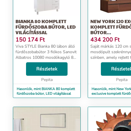
BIANKA 80 KOMPLETT
NEW YORK 120 EX
FÜRDŐSZOBA BÚTOR, LED
KOMPLETT FÜRD
VILÁGÍTÁSSAL
BÚTOR
MOSDÓSZEKRÉNNY
150 174
Ft
434 200
Ft
Viva STYLE Bianka 80 lábon álló
Saját márkás 120 cm s
fürdőszobabútor 3 fiókos Sanovit
mosdópult szekrénnyel
Albatros 10080 mosdókagyló 80
színben, amely rejtett 
cm A Bianka 80 fehér színű MDF
önbehúzos technológiá
lapból készült fürdőszoba bútor.
Részletek
tükrösszekrénnyel.A b
Részlete
Nagy tároló kapacitással
összeszerelve szállítjuk
rendelkezik aho...
Pepita
Pepita
Hasonlók, mint BIANKA 80 komplett
Hasonlók, mint New Yor
fürdőszoba bútor, LED világítással
exclusive komplett fürd
mosdószekrénnyel...