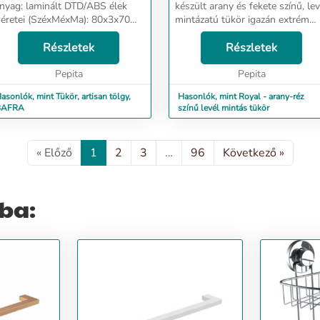
nyag: laminált DTD/ABS élek
készült arany és fekete színű, lev
éretei (SzéxMéxMa): 80x3x70
mintázatú tükör igazán extrém
m Egészben szállítva....
dekorációja lehet otthonunknak. A
Részletek
tükör kézzel készült. Méret: 40cm
Részletek
x 0.7cm x 40cm ...
Pepita
Pepita
asonlók, mint Tükör, artisan tölgy,
Hasonlók, mint Royal - arany-réz
BAFRA
színű levél mintás tükör
« Előző
1
2
3
…
96
Következő »
ba: