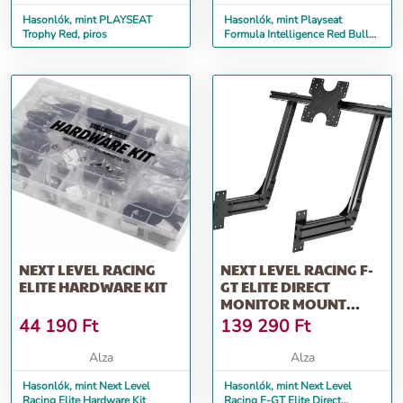
Hasonlók, mint PLAYSEAT
Hasonlók, mint Playseat
Trophy Red, piros
Formula Intelligence Red Bull
Racing
NEXT LEVEL RACING
NEXT LEVEL RACING F-
ELITE HARDWARE KIT
GT ELITE DIRECT
MONITOR MOUNT
CARBON GREY
44 190
Ft
139 290
Ft
Alza
Alza
Hasonlók, mint Next Level
Hasonlók, mint Next Level
Racing Elite Hardware Kit
Racing F-GT Elite Direct