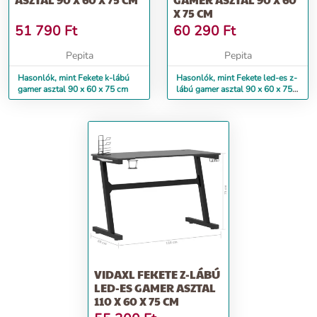
X 75 CM
51 790
Ft
60 290
Ft
Pepita
Pepita
Hasonlók, mint Fekete k-lábú
Hasonlók, mint Fekete led-es z-
gamer asztal 90 x 60 x 75 cm
lábú gamer asztal 90 x 60 x 75
cm
VIDAXL FEKETE Z-LÁBÚ
LED-ES GAMER ASZTAL
110 X 60 X 75 CM