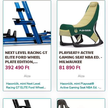
NEXT LEVEL RACING GT
PLAYSEAT® ACTIVE
ELITE FORD WHEEL
GAMING SEAT NBA ED. -
PLATE EDITION,
MILWAUKEE
ZÁVODNÍ KOKPIT
392 490
Ft
81 890
Ft
FORD GT EDICE
Alza
Alza
Hasonlók, mint Next Level
Hasonlók, mint Playseat®
Racing GT ELITE Ford Wheel
Active Gaming Seat NBA Ed. -
Plate Edition, závodní kokpit
Milwaukee
Ford GT Edice