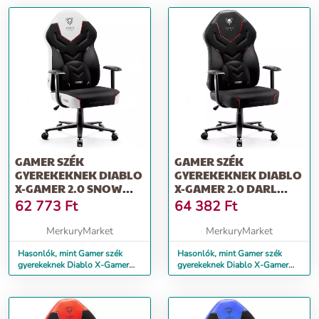
GAMER SZÉK
GAMER SZÉK
GYEREKEKNEK DIABLO
GYEREKEKNEK DIABLO
X-GAMER 2.0 SNOW
X-GAMER 2.0 DARL
WHITE
OBSIDIAN
62 773
Ft
64 382
Ft
MerkuryMarket
MerkuryMarket
Hasonlók, mint Gamer szék
Hasonlók, mint Gamer szék
gyerekeknek Diablo X-Gamer
gyerekeknek Diablo X-Gamer
2.0 snow white
2.0 darl obsidian