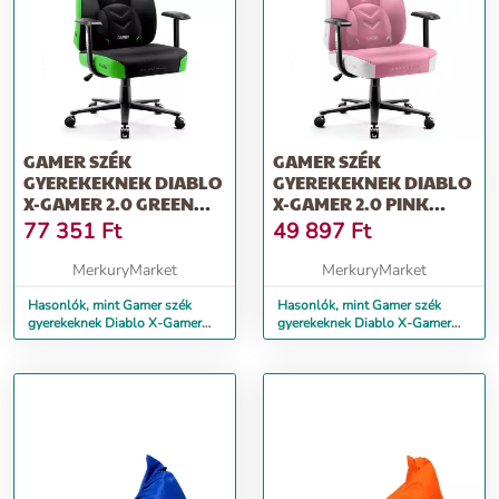
GAMER SZÉK
GAMER SZÉK
GYEREKEKNEK DIABLO
GYEREKEKNEK DIABLO
X-GAMER 2.0 GREEN
X-GAMER 2.0 PINK
EMERALD
MARSHMALLOW
77 351
Ft
49 897
Ft
MerkuryMarket
MerkuryMarket
Hasonlók, mint Gamer szék
Hasonlók, mint Gamer szék
gyerekeknek Diablo X-Gamer
gyerekeknek Diablo X-Gamer
2.0 green emerald
2.0 pink marshmallow