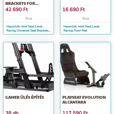
BRACKETS FOR
GTTRACK AND FGT
42 690
Ft
16 690
Ft
Alza
Alza
Hasonlók, mint Next Level
Hasonlók, mint Next Level
Racing Universal Seat Brackets
Racing Floor Mat
for GTtrack and FGT
GAMER ÜLÉS ÉPÍTÉS
PLAYSEAT EVOLUTION
ALCANTARA
38 db
117 590
Ft