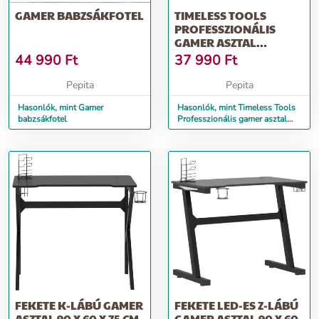
GAMER BABZSÁKFOTEL
TIMELESS TOOLS
PROFESSZIONÁLIS
GAMER ASZTAL
KARBONSZÁLAS
44 990
Ft
37 990
Ft
BEVONATT...
Pepita
Pepita
Hasonlók, mint Gamer
Hasonlók, mint Timeless Tools
babzsákfotel
Professzionális gamer asztal
karbonszálas bevonatt...
FEKETE K-LÁBÚ GAMER
FEKETE LED-ES Z-LÁBÚ
ASZTAL 90 X 60 X 75 CM
GAMER ASZTAL 90 X 60