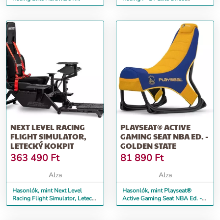
Monitor Mount Carbon Grey
NEXT LEVEL RACING
PLAYSEAT® ACTIVE
FLIGHT SIMULATOR,
GAMING SEAT NBA ED. -
LETECKÝ KOKPIT
GOLDEN STATE
363 490
Ft
81 890
Ft
Alza
Alza
Hasonlók, mint Next Level
Hasonlók, mint Playseat®
Racing Flight Simulator, Letecký
Active Gaming Seat NBA Ed. -
kokpit
Golden State