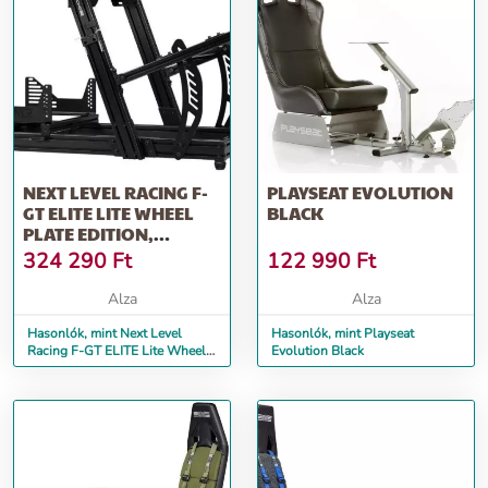
NEXT LEVEL RACING F-
PLAYSEAT EVOLUTION
GT ELITE LITE WHEEL
BLACK
PLATE EDITION,
ZÁVODNÍ KOKPIT
324 290
Ft
122 990
Ft
Alza
Alza
Hasonlók, mint Next Level
Hasonlók, mint Playseat
Racing F-GT ELITE Lite Wheel
Evolution Black
Plate Edition, závodní kokpit