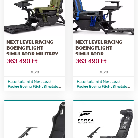
NEXT LEVEL RACING
NEXT LEVEL RACING
BOEING FLIGHT
BOEING FLIGHT
SIMULATOR MILITARY,
SIMULATOR
REPÜLŐ PILÓTAFÜLKE
COMMERCIAL, LETECKÝ
363 490
Ft
363 490
Ft
KOKPIT
Alza
Alza
Hasonlók, mint Next Level
Hasonlók, mint Next Level
Racing Boeing Flight Simulator
Racing Boeing Flight Simulator
Military, repülő pilótafülke
Commercial, Letecký kokpit