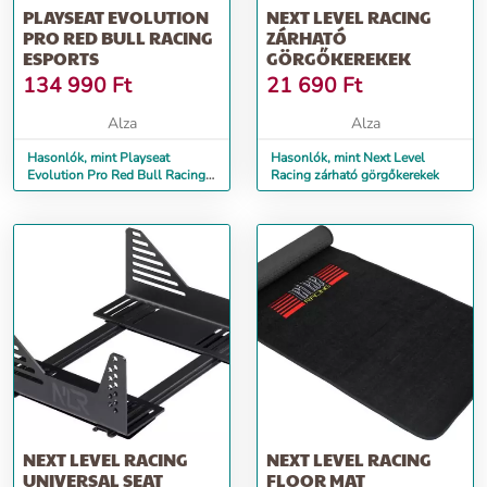
PLAYSEAT EVOLUTION
NEXT LEVEL RACING
PRO RED BULL RACING
ZÁRHATÓ
ESPORTS
GÖRGŐKEREKEK
134 990
Ft
21 690
Ft
Alza
Alza
Hasonlók, mint Playseat
Hasonlók, mint Next Level
Evolution Pro Red Bull Racing
Racing zárható görgőkerekek
Esports
NEXT LEVEL RACING
NEXT LEVEL RACING
UNIVERSAL SEAT
FLOOR MAT