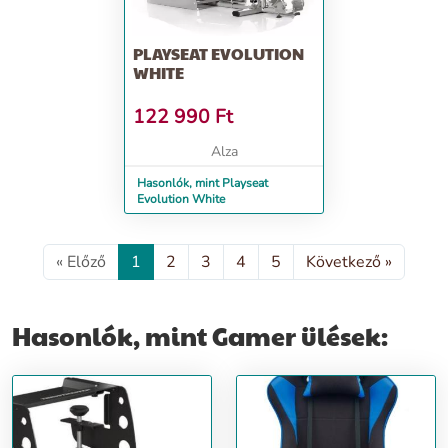
PLAYSEAT EVOLUTION
WHITE
122 990
Ft
Alza
Hasonlók, mint Playseat
Evolution White
« Előző
1
2
3
4
5
Következő »
Hasonlók, mint Gamer ülések: