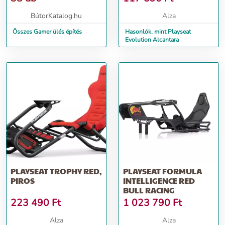
BútorKatalog.hu
Alza
Összes Gamer ülés építés
Hasonlók, mint Playseat
Evolution Alcantara
PLAYSEAT TROPHY RED,
PLAYSEAT FORMULA
PIROS
INTELLIGENCE RED
BULL RACING
223 490
Ft
1 023 790
Ft
Alza
Alza