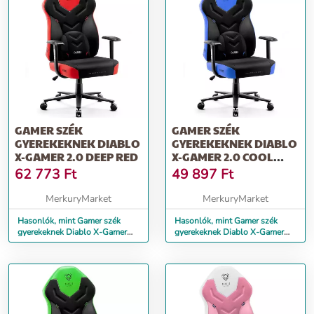
GAMER SZÉK
GAMER SZÉK
GYEREKEKNEK DIABLO
GYEREKEKNEK DIABLO
X-GAMER 2.0 DEEP RED
X-GAMER 2.0 COOL
WATER
62 773
Ft
49 897
Ft
MerkuryMarket
MerkuryMarket
Hasonlók, mint Gamer szék
Hasonlók, mint Gamer szék
gyerekeknek Diablo X-Gamer
gyerekeknek Diablo X-Gamer
2.0 deep red
2.0 cool water