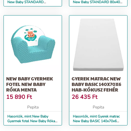
New Baby STANDARD
New Baby STANDARD 80x40x8
120x60x7 cm kókusz-
cm kókusz-habszivacs-kó...
habszivacs fehér
NEW BABY GYERMEK
GYEREK MATRAC NEW
FOTEL NEW BABY
BABY BASIC 140X70X6
RÓKA MENTA
HAB-KÓKUSZ FEHÉR
15 890
Ft
26 435
Ft
Pepita
Pepita
Hasonlók, mint New Baby
Hasonlók, mint Gyerek matrac
Gyermek fotel New Baby Róka
New Baby BASIC 140x70x6
menta
hab-kókusz fehér