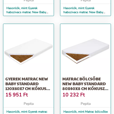
Pepita
Pepita
Hasonlók, mint Gyerek
Hasonlók, mint Gyerek
habszivacs matrac New Baby
habszivacs matrac New Baby
BASIC 120x60x5 cm fehér
STANDARD 120x60x6 cm fehér
GYEREK MATRAC NEW
MATRAC BÖLCSŐBE
BABY STANDARD
NEW BABY STANDARD
120X60X7 CM KÓKUSZ-
80X40X8 CM KÓKUSZ-
HABSZIVACS FEHÉR
HABSZIVACS-KÓ...
15 951
Ft
10 232
Ft
Pepita
Pepita
Hasonlók, mint Gyerek matrac
Hasonlók, mint Matrac bölcsőbe