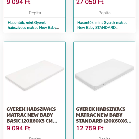
ZOO
HABSZIVACS-KÓK...
9 094
Ft
27 050
Ft
Pepita
Pepita
Hasonlók, mint Gyerek
Hasonlók, mint Gyerek matrac
habszivacs matrac New Baby
New Baby STANDARD
BASIC 120x60x5 cm ZOO
140x70x8 cm kókusz-
habszivacs-kók...
GYEREK HABSZIVACS
GYEREK HABSZIVACS
MATRAC NEW BABY
MATRAC NEW BABY
BASIC 120X60X5 CM
STANDARD 120X60X6
FEHÉR
CM FEHÉR
9 094
Ft
12 759
Ft