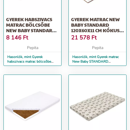
GYEREK HABSZIVACS
GYEREK MATRAC NEW
MATRAC BÖLCSŐBE
BABY STANDARD
NEW BABY STANDARD
120X60X11 CM KÓKUSZ-
90X40X5 CM
HABSZIVACS-KÓ...
8 146
Ft
21 578
Ft
Pepita
Pepita
Hasonlók, mint Gyerek
Hasonlók, mint Gyerek matrac
habszivacs matrac bölcsőbe
New Baby STANDARD
New Baby STANDARD 90x40x5
120x60x11 cm kókusz-
cm
habszivacs-kó...