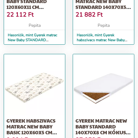
BABY STANDARD
MATRAC NEW BABY
120X60X11 CM
STANDARD 140X70X5
HAJDINA-HABSZIVACS-
CM FEHÉR
22 112
Ft
21 882
Ft
K...
Pepita
Pepita
Hasonlók, mint Gyerek matrac
Hasonlók, mint Gyerek
New Baby STANDARD
habszivacs matrac New Baby
120x60x11 cm hajdina-
STANDARD 140x70x5 cm fehér
habszivacs-k...
GYEREK HABSZIVACS
GYEREK MATRAC NEW
MATRAC NEW BABY
BABY STANDARD
BASIC 120X60X5 CM
140X70X8 CM KÓKUSZ-