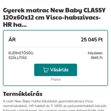
Gyerek matrac New Baby CLASSY
120x60x12 cm Visco-habszivacs-
HR ha...
ÁR
25 045
Ft
ELÉRHETŐSÉG:
Készleten
SZÁLLÍTÁS:
3945 Ft
Vásárlás
Pepita
Termékleírás
A cseh New Baby márka kétoldalas gyermekmatraca Visco
memóriahabból, HR habból és T-1830-as poliuretánhabból készült,
fokozott szilárdsággal, így a matrac magja nem deformálódik még