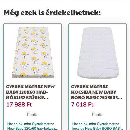
Még ezek is érdekelhetnek:
GYEREK MATRAC NEW
GYEREK MATRAC
BABY 120X60 HAB-
KOCSIBA NEW BABY
KÓKUSZ SZÜRKE
BOBO BASIC 75X35X3
MINTÁKKAL
SZIVACS-HAJDINA...
17 988
Ft
7 018
Ft
Pepita
Pepita
Hasonlók, mint Gyerek matrac
Hasonlók, mint Gyerek matrac
New Baby 120x60 hab-kókusz
kocsiba New Baby BOBO BASIC