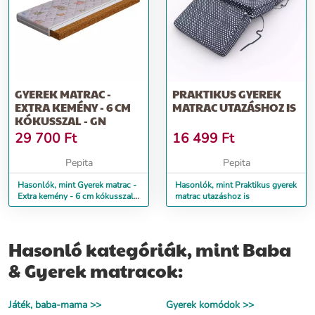
GYEREK MATRAC -
PRAKTIKUS GYEREK
EXTRA KEMÉNY - 6 CM
MATRAC UTAZÁSHOZ IS
KÓKUSSZAL - GN
29 700
Ft
16 499
Ft
Pepita
Pepita
Hasonlók, mint Gyerek matrac -
Hasonlók, mint Praktikus gyerek
Extra kemény - 6 cm kókusszal -
matrac utazáshoz is
GN
Hasonló kategóriák, mint Baba
& Gyerek matracok:
Játék, baba-mama >>
Gyerek komódok >>