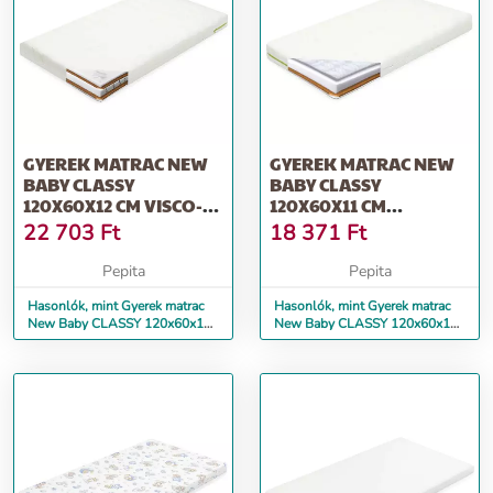
GYEREK MATRAC NEW
GYEREK MATRAC NEW
BABY CLASSY
BABY CLASSY
120X60X12 CM VISCO-
120X60X11 CM
HABSZIVACS-KÓKUS...
HAJDINA-HABSZIVACS-
22 703
Ft
18 371
Ft
KÓK...
Pepita
Pepita
Hasonlók, mint Gyerek matrac
Hasonlók, mint Gyerek matrac
New Baby CLASSY 120x60x12
New Baby CLASSY 120x60x11
cm Visco-habszivacs-kókus...
cm hajdina-habszivacs-kók...