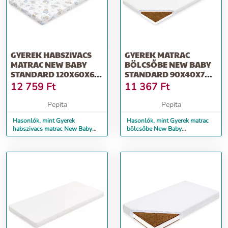
GYEREK HABSZIVACS
GYEREK MATRAC
MATRAC NEW BABY
BÖLCSŐBE NEW BABY
STANDARD 120X60X6
STANDARD 90X40X7
CM KOALA KÉK
CM KÓKUSZ-
12 759
Ft
11 367
Ft
HABSZIVACS
Pepita
Pepita
Hasonlók, mint Gyerek
Hasonlók, mint Gyerek matrac
habszivacs matrac New Baby
bölcsőbe New Baby
STANDARD 120x60x6 cm koala
STANDARD 90x40x7 cm
kék
kókusz-habszivacs