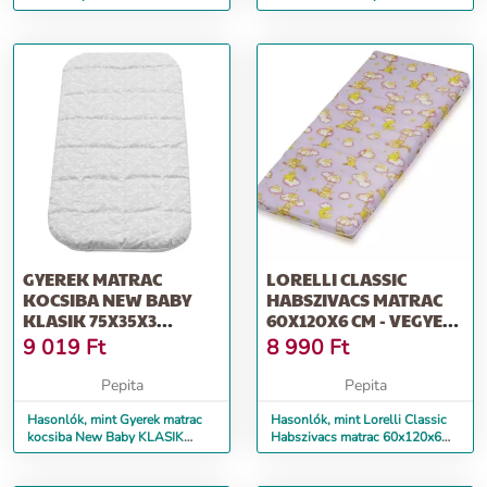
szürke mintákkal
75x35x3 szivacs-hajdina...
GYEREK MATRAC
LORELLI CLASSIC
KOCSIBA NEW BABY
HABSZIVACS MATRAC
KLASIK 75X35X3
60X120X6 CM - VEGYES
SZIVACS-HAJDINA
SZÍNEKBEN
9 019
Ft
8 990
Ft
FEHÉR
Pepita
Pepita
Hasonlók, mint Gyerek matrac
Hasonlók, mint Lorelli Classic
kocsiba New Baby KLASIK
Habszivacs matrac 60x120x6
75x35x3 szivacs-hajdina fehér
cm - vegyes színekben