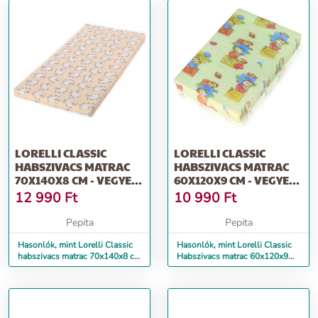
LORELLI CLASSIC
LORELLI CLASSIC
HABSZIVACS MATRAC
HABSZIVACS MATRAC
70X140X8 CM - VEGYES
60X120X9 CM - VEGYES
SZÍNEKBEN
SZÍNEKBEN
12 990
Ft
10 990
Ft
Pepita
Pepita
Hasonlók, mint Lorelli Classic
Hasonlók, mint Lorelli Classic
habszivacs matrac 70x140x8 cm
Habszivacs matrac 60x120x9
- vegyes színekben
cm - vegyes színekben