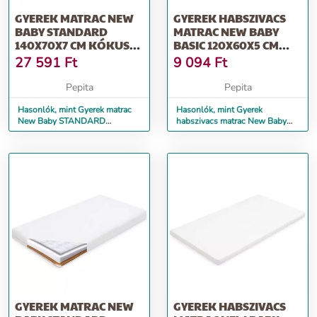
GYEREK MATRAC NEW
GYEREK HABSZIVACS
BABY STANDARD
MATRAC NEW BABY
140X70X7 CM KÓKUSZ-
BASIC 120X60X5 CM
HABSZIVACS FEHÉR
TEDDY BEAR
27 591
Ft
9 094
Ft
Pepita
Pepita
Hasonlók, mint Gyerek matrac
Hasonlók, mint Gyerek
New Baby STANDARD
habszivacs matrac New Baby
140x70x7 cm kókusz-
BASIC 120x60x5 cm TEDDY
habszivacs fehér
BEAR
GYEREK MATRAC NEW
GYEREK HABSZIVACS