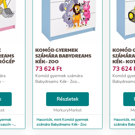
K
KOMÓD GYERMEK
KOMÓD 
REAMS
SZÁMÁRA BABYDREAMS
SZÁMÁRA
TRÓGÉP
KÉK– ZOO
KÉK– KO
73 624
Ft
73 624
ára
Komód gyermek számára
Komód gyer
n –
Babydreams Kék– Zoo...
Babydreams 
k
Részletek
ket
MerkuryMarket
Me
gyermek
Hasonlók, mint Komód gyermek
Hasonlók, m
saszín –
számára Babydreams Kék– Zoo
számára Bab