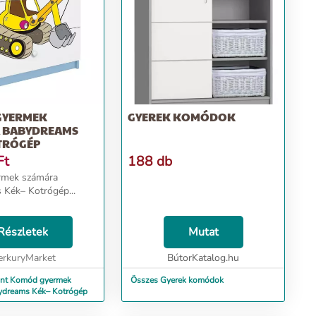
GYERMEK
GYEREK KOMÓDOK
 BABYDREAMS
TRÓGÉP
Ft
188 db
mek számára
Kék– Kotrógép...
Részletek
Mutat
rkuryMarket
BútorKatalog.hu
int Komód gyermek
Összes Gyerek komódok
ydreams Kék– Kotrógép