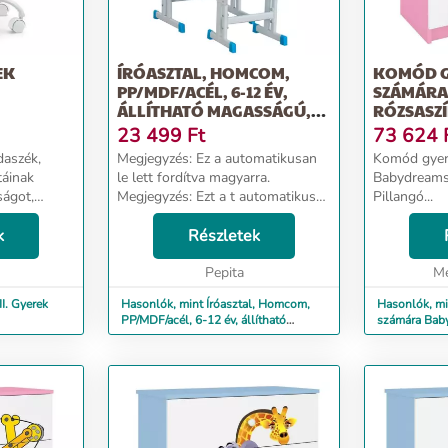
EK
ÍRÓASZTAL, HOMCOM,
KOMÓD 
PP/MDF/ACÉL, 6-12 ÉV,
SZÁMÁRA
ÁLLÍTHATÓ MAGASSÁGÚ,
RÓZSASZÍ
LED...
PILLANG
23 499
Ft
73 624
daszék,
Megjegyzés: Ez a automatikusan
Komód gyer
táinak
le lett fordítva magyarra.
Babydreams
ságot,
Megjegyzés: Ezt a t automatikusan
Pillangó...
lefordították románra.
nei minden
k
ÁLLÍTHATÓ: A gyerekeknek szánt
Részletek
tesen
íróasztal és iskolaszék magassága
a 6 és...
Pepita
Me
I. Gyerek
Hasonlók, mint Íróasztal, Homcom,
Hasonlók, m
PP/MDF/acél, 6-12 év, állítható
számára Bab
magasságú, LED...
Medve Pilla