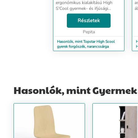
ergonómikus kialakítású High
a
S'Cool gyermek- és ifjúsági
á
forgószék "együtt nő"
n
gyermekével. Az ülés magassága
Részletek
i
39-51 cm között állítható. A
f
speciális, 3D hálós szövettel
Pepita
4
borított m...
Hasonlók, mint Topstar High Scool
H
gyerek forgószék, narancssárga
H
Á
Hasonlók, mint Gyermek &