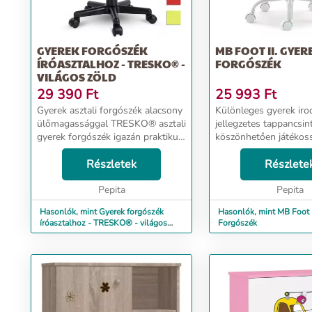
GYEREK FORGÓSZÉK
MB FOOT II. GYER
ÍRÓASZTALHOZ - TRESKO® -
FORGÓSZÉK
VILÁGOS ZÖLD
29 390
Ft
25 993
Ft
Gyerek asztali forgószék alacsony
Különleges gyerek iro
ülőmagassággal TRESKO® asztali
jellegzetes tappancsin
gyerek forgószék igazán praktikus
köszönhetően játékos
és kényelmes kelléke a gyermeke
kedvességet sugal. Lágy pasztell
íróasztalához. Ezen a forgószéken
Részletek
rózsaszín és fehér szí
Részlete
kényelmesen ülhet akár hosszú
kislányszobába tökéle
órák...
Pepita
beilleszthető. Forgat...
Pepita
Hasonlók, mint Gyerek forgószék
Hasonlók, mint MB Foot I
íróasztalhoz - TRESKO® - világos
Forgószék
zöld