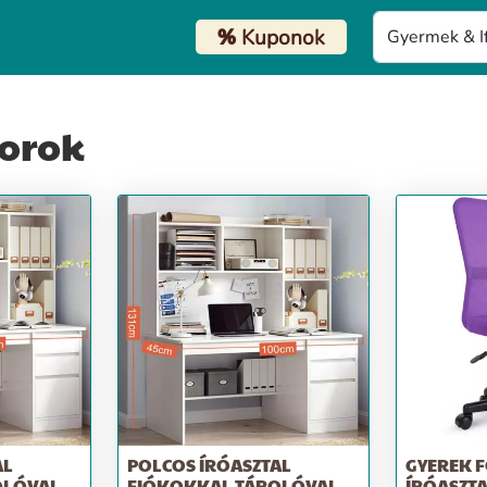
%
Kuponok
torok
AL
POLCOS ÍRÓASZTAL
GYEREK 
OLÓVAL
FIÓKOKKAL TÁROLÓVAL
ÍRÓASZTA