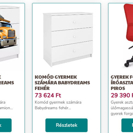
K
KOMÓD GYERMEK
GYEREK 
REAMS
SZÁMÁRA BABYDREAMS
ÍRÓASZTA
FEHÉR
PIROS
73 624
Ft
29 390
ára
Komód gyermek számára
Gyerek aszt
mion...
Babydreams fehér...
ülőmagassággal TRESKO
gyerek forg
és kényelme
k
Részletek
íróasztaláh
kényelmesen