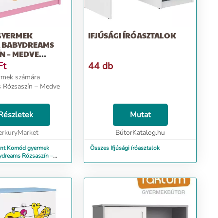
GYERMEK
IFJÚSÁGI ÍRÓASZTALOK
 BABYDREAMS
N – MEDVE
Ó
Ft
44 db
mek számára
 Rózsaszín – Medve
Részletek
Mutat
rkuryMarket
BútorKatalog.hu
int Komód gyermek
Összes Ifjúsági íróasztalok
ydreams Rózsaszín –
ngó