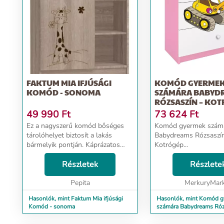
FAKTUM MIA IFJÚSÁGI
KOMÓD GYERME
KOMÓD - SONOMA
SZÁMÁRA BABYD
RÓZSASZÍN – KO
49 990
Ft
73 624
Ft
Ez a nagyszerű komód bőséges
Komód gyermek szám
tárolóhelyet biztosít a lakás
Babydreams Rózsaszí
bármelyik pontján. Káprázatos
Kotrógép...
megjelenésének köszönhetően
könnyedén alkalmazkodik
Részletek
Részlete
bármilyen stílusban berendezett
otthonhoz. Kiváló minőségű ...
Pepita
MerkuryMar
Hasonlók, mint Faktum Mia ifjúsági
Hasonlók, mint Komód 
Komód - sonoma
számára Babydreams Róz
Kotrógép