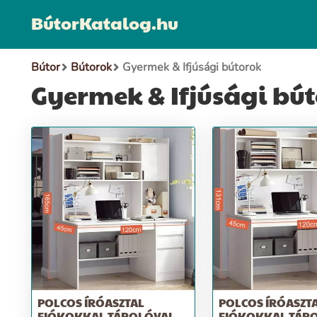
BútorKatalog.hu
Bútor
Bútorok
Gyermek & Ifjúsági bútorok
Gyermek & Ifjúsági bú
POLCOS ÍRÓASZTAL
POLCOS ÍRÓASZT
FIÓKOKKAL TÁROLÓVAL
FIÓKOKKAL TÁR