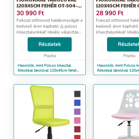
120X45CM FEHÉR OT-504-
120X45CM FEHÉR 
WHITE
WHITE
30 990
Ft
28 990
Ft
Fokozd otthonod hatékonyságát a
Fokozd otthonod haté
kedvező áron kapható új polcos
kedvező áron kapható 
íróasztalunkkal! Ideális választás
íróasztalunkkal! Ideáli
mind irodai, mind otthoni
mind irodai, mind otth
használatra, valamint kifejezetten
Részletek
használatra, valamint k
Részlete
ajánljuk gamereknek vagy
ajánljuk gamereknek 
tanulóasztalnak ...
Pepita
tanulóasztalnak ...
Pepita
Hasonlók, mint Polcos íróasztal
Hasonlók, mint Polcos ír
fiókokkal tárolóval 120x45cm fehér
fiókokkal tárolóval 120x
OT-504-White
OT-506-White