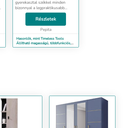
gyerekasztal székkel minden
bizonnyal a legpraktikusabb
bútordarab lesz a
gyerekszobában. Az asztal teljes
Részletek
magassága, és az asztallap
dőlésszöge egyaránt állítható,
Pepita
ahogyan a sz...
Hasonlók, mint Timeless Tools
Állítható magasságú, többfunkciós,
gyerek íróaszta...