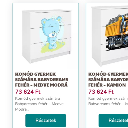
KOMÓD GYERMEK
KOMÓD GYERME
SZÁMÁRA BABYDREAMS
SZÁMÁRA BABYD
FEHÉR – MEDVE MODRÁ
FEHÉR – KAMION
73 624
Ft
73 624
Ft
Komód gyermek számára
Komód gyermek szám
Babydreams fehér – Medve
Babydreams fehér – ka
Modrá...
Részletek
Részlete