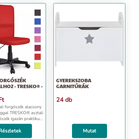
FORGÓSZÉK
GYEREKSZOBA
LHOZ - TRESKO® -
GARNITÚRÁK
Ft
24 db
ali forgószék alacsony
® asztali
ószék igazán praktikus
s kelléke a gyermeke
oz. Ezen a forgószéken
Részletek
Mutat
 ülhet akár hosszú