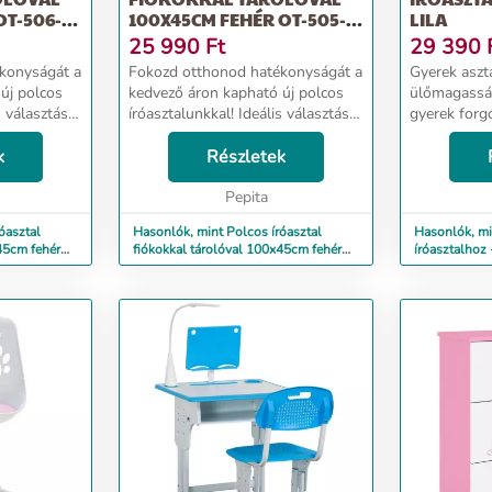
OT-506-
100X45CM FEHÉR OT-505-
LILA
WHITE
25 990
Ft
29 390
konyságát a
Fokozd otthonod hatékonyságát a
Gyerek aszt
új polcos
kedvező áron kapható új polcos
ülőmagassággal TRESKO
s választás
íróasztalunkkal! Ideális választás
gyerek forg
oni
mind irodai, mind otthoni
és kényelme
ifejezetten
k
használatra, valamint kifejezetten
Részletek
íróasztaláh
vagy
ajánljuk gamereknek vagy
kényelmesen
tanulóasztalnak ...
Pepita
órák...
óasztal
Hasonlók, mint Polcos íróasztal
Hasonlók, mi
45cm fehér
fiókokkal tárolóval 100x45cm fehér
íróasztalhoz
OT-505-White