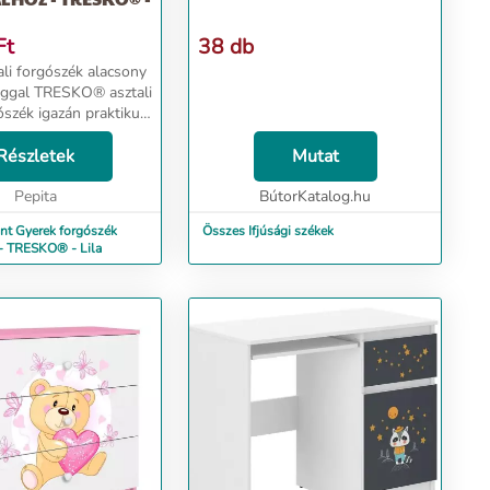
Ft
38 db
ali forgószék alacsony
® asztali
ószék igazán praktikus
s kelléke a gyermeke
oz. Ezen a forgószéken
Részletek
Mutat
 ülhet akár hosszú
Pepita
BútorKatalog.hu
nt Gyerek forgószék
Összes Ifjúsági székek
 - TRESKO® - Lila