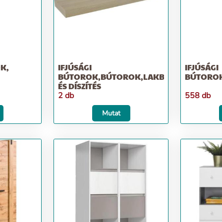
K,
IFJÚSÁGI
IFJÚSÁGI
BÚTOROK,BÚTOROK,LAKBERENDEZÉS
BÚTORO
ÉS DÍSZÍTÉS
2 db
558 db
Mutat