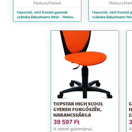
MerkuryMarket
MerkuryMar
Hasonlók, mint Komód gyermek
Hasonlók, mint Komód 
számára Babydreams fehér – Medve
számára Babydreams feh
Modrá
TOPSTAR HIGH SCOOL
G
GYEREK FORGÓSZÉK,
H
NARANCSSÁRGA
1
M
39 597
Ft
3
A német gyártmányú,
Á