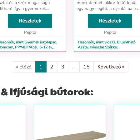
sztal és a szék magassága
munkaterület, akkor feltétlenül
llítható, így a gyermekek
egy nagy segítő, a rajzolásba és
övekedése során felmerülő
írásba, stb.Ez a kiváló minőségű
gényeit is kielégíti. A gyerekek
Részletek
asztal, dönthető asztallap,
Részletek
elállhatnak, hogy beállítsák és
rengeteg a hely a munkára, ami
5°-ig módosítsák az asztal...
Pepita
miatt kiválóan al...
Pepita
asonlók, mint Gyermek iskolapad,
Hasonlók, mint vidaXL Billenthető
omcom, PP/MDF/Acél, 6-12 év,
Asztal Iróasztal Székkel
llítható magass...
« Előző
1
2
3
…
15
Következő »
 Ifjúsági bútorok: