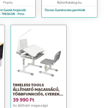
Pepita
BútorKatalog.hu
nt Gyerek forgószék
Összes Gyerekszoba garnitúrák
 - TRESKO® - Piros
TIMELESS TOOLS
ÁLLÍTHATÓ MAGASSÁGÚ,
TÖBBFUNKCIÓS, GYEREK
ÍRÓASZTA...
39 990
Ft
Az állítható magasságú