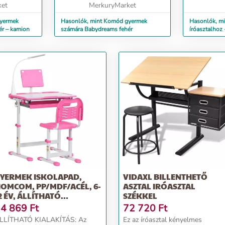
ket
MerkuryMarket
órák...
gyermek
Hasonlók, mint Komód gyermek
Hasonlók, mi
ér – kamion
számára Babydreams fehér
íróasztalhoz
YERMEK ISKOLAPAD,
VIDAXL BILLENTHETŐ
OMCOM, PP/MDF/ACÉL, 6-
ASZTAL IRÓASZTAL
2 ÉV, ÁLLÍTHATÓ
SZÉKKEL
AGASS...
4 869
Ft
72 720
Ft
LLÍTHATÓ KIALAKÍTÁS: Az
Ez az íróasztal kényelmes