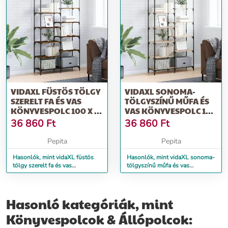
VIDAXL FÜSTÖS TÖLGY
VIDAXL SONOMA-
SZERELT FA ÉS VAS
TÖLGYSZÍNŰ MŰFA ÉS
KÖNYVESPOLC 100 X 32
VAS KÖNYVESPOLC 100
X 170 CM
X 32 X 170 CM
36 860
Ft
36 860
Ft
Pepita
Pepita
Hasonlók, mint vidaXL füstös
Hasonlók, mint vidaXL sonoma-
tölgy szerelt fa és vas
tölgyszínű műfa és vas
könyvespolc 100 x 32 x 170 cm
könyvespolc 100 x 32 x 170 cm
Hasonló kategóriák, mint
Könyvespolcok & Állópolcok: