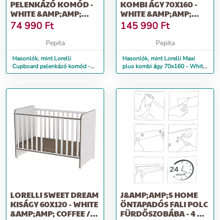
PELENKÁZÓ KOMÓD -
KOMBI ÁGY 70X160 -
WHITE &AMP;AMP;
WHITE &AMP;AMP;
COFFEE / FEHÉR
COFFEE / FEHÉR
74 990
Ft
145 990
Ft
&AMP;AM...
&AMP;...
Pepita
Pepita
Hasonlók, mint Lorelli
Hasonlók, mint Lorelli Maxi
Cupboard pelenkázó komód -
plus kombi ágy 70x160 - White
White &amp;amp; Coffee / Fehér
&amp;amp; Coffee / Fehér
&amp;am...
&amp;...
LORELLI SWEET DREAM
J&AMP;AMP;S HOME
KISÁGY 60X120 - WHITE
ÖNTAPADÓS FALI POLC
&AMP;AMP; COFFEE /
FÜRDŐSZOBÁBA - 4 DB