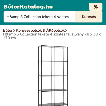
BútorKatalog.hu
%
Bútor
Könyvespolcok & Állópolcok
H&amp;S Collection fekete 4 szintes faliállvány 78 x 30 x
170 cm