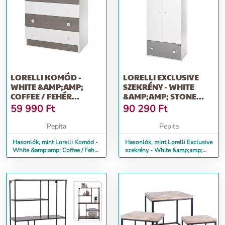
LORELLI KOMÓD -
LORELLI EXCLUSIVE
WHITE &AMP;AMP;
SZEKRÉNY - WHITE
COFFEE / FEHÉR
&AMP;AMP; STONE
&AMP;AMP; KÁVÉ ÚJ
GREY / FEHÉR
59 990
Ft
90 290
Ft
&AMP;AMP;...
Pepita
Pepita
Hasonlók, mint Lorelli Komód -
Hasonlók, mint Lorelli Exclusive
White &amp;amp; Coffee / Fehér
szekrény - White &amp;amp;
&amp;amp; Kávé ÚJ
Stone Grey / Fehér &amp;amp;...