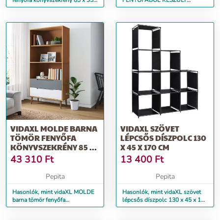
fenyőfa könyvszekrény 85 x 35 x
FENYŐFÁBÓL KÉSZÜLT
170,5 cm
ÖTSZINTES POLC (Méret: 170 x
80 x)
VIDAXL MOLDE BARNA
VIDAXL SZÖVET
TÖMÖR FENYŐFA
LÉPCSŐS DÍSZPOLC 130
KÖNYVSZEKRÉNY 85 X
X 45 X 170 CM
35 X 170,5 CM
43 310
Ft
13 400
Ft
Pepita
Pepita
Hasonlók, mint vidaXL MOLDE
Hasonlók, mint vidaXL szövet
barna tömör fenyőfa
lépcsős díszpolc 130 x 45 x 170
könyvszekrény 85 x 35 x 170,5
cm
cm