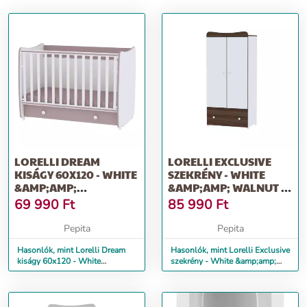
LORELLI DREAM
LORELLI EXCLUSIVE
KISÁGY 60X120 - WHITE
SZEKRÉNY - WHITE
&AMP;AMP;
&AMP;AMP; WALNUT /
CAPPUCCINO / FEHÉR
FEHÉR &AMP;AMP; DIÓ
69 990
Ft
85 990
Ft
&AMP;AMP...
Pepita
Pepita
Hasonlók, mint Lorelli Dream
Hasonlók, mint Lorelli Exclusive
kiságy 60x120 - White
szekrény - White &amp;amp;
&amp;amp; Cappuccino / Fehér
Walnut / Fehér &amp;amp; Dió
&amp;amp...