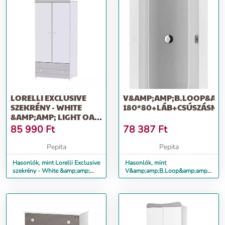
LORELLI EXCLUSIVE
V&AMP;AMP;B.LOOP&AMP
SZEKRÉNY - WHITE
180*80+LÁB+CSÚSZÁSME
&AMP;AMP; LIGHT OAK
/ FEHÉR &AMP;AMP;...
85 990
Ft
78 387
Ft
Pepita
Pepita
Hasonlók, mint Lorelli Exclusive
Hasonlók, mint
szekrény - White &amp;amp;
V&amp;amp;B.Loop&amp;amp;Fr.ká
Light Oak / Fehér &amp;amp;...
180*80+láb+csúszásment.