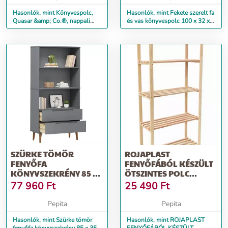
Hasonlók, mint Könyvespolc,
Hasonlók, mint Fekete szerelt fa
Quasar &amp; Co.®, nappali
és vas könyvespolc 100 x 32 x
bútor, 80 x 30 x 154 cm, Faro...
170 cm
SZÜRKE TÖMÖR
ROJAPLAST
FENYŐFA
FENYŐFÁBÓL KÉSZÜLT
KÖNYVSZEKRÉNY 85 X
ÖTSZINTES POLC
35 X 170,5 CM
(MÉRET: 170 X 80 X)
77 960
Ft
25 490
Ft
Pepita
Pepita
Hasonlók, mint Szürke tömör
Hasonlók, mint ROJAPLAST