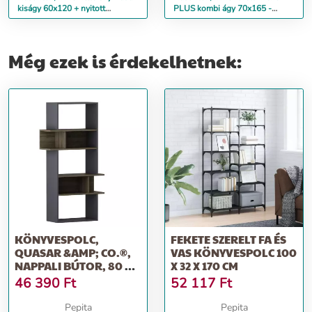
kiságy 60x120 + nyitott
PLUS kombi ágy 70x165 -
állószekrény - fehér&amp;amp...
White &amp;amp; Amber
Még ezek is érdekelhetnek:
KÖNYVESPOLC,
FEKETE SZERELT FA ÉS
QUASAR &AMP; CO.®,
VAS KÖNYVESPOLC 100
NAPPALI BÚTOR, 80 X
X 32 X 170 CM
30 X 154 CM, FARO...
46 390
Ft
52 117
Ft
Pepita
Pepita