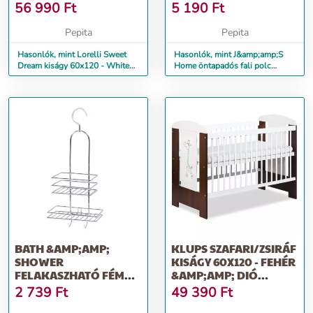
FEHÉR &AMP;A...
AKASZTÓVAL /...
56 990
Ft
5 190
Ft
Pepita
Pepita
Hasonlók, mint Lorelli Sweet
Hasonlók, mint J&amp;amp;S
Dream kiságy 60x120 - White
Home öntapadós fali polc
&amp;amp; Coffee / Fehér
fürdőszobába - 4 db akasztóval
&amp;a...
/...
BATH &AMP;AMP;
KLUPS SZAFARI/ZSIRÁF
SHOWER
KISÁGY 60X120 - FEHÉR
FELAKASZHATÓ FÉM
&AMP;AMP; DIÓ
FÜRDŐSZOBAI TÁROLÓ
(BIALY-ORZECH)
2 739
Ft
49 390
Ft