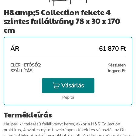
H&amp;S Collection fekete 4
szintes faliállvány 78 x 30 x 170
cm
ÁR
61 870
Ft
ELÉRHETŐSÉG:
Készleten
SZÁLLÍTÁS:
ingyen Ft
Vásárlás
Pepita
Termékleírás
Ha ipari kivitelezésű faliállványt keres, akkor a H&S Collection
praktikus, 4 szintes nyitott szekrénye a tökéletes választás az Ön
számára! Megbízható anyagokból készült: A stílusos szénacél váz és