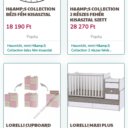
H&AMP;S COLLECTION
H&AMP;S COLLECTION
BÉZS FÉM KISASZTAL
2 RÉSZES FEHÉR
KISASZTAL SZETT
18 190
Ft
28 270
Ft
Pepita
Pepita
Hasonlók, mint H&amp;S
Hasonlók, mint H&amp;S
Collection bézs fém kisasztal
Collection 2 részes fehér
kisasztal szett
LORELLI CUPBOARD
LORELLI MAXI PLUS