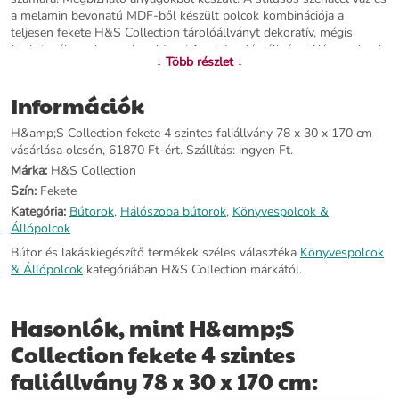
a melamin bevonatú MDF-ből készült polcok kombinációja a
teljesen fekete H&S Collection tárolóállványt dekoratív, mégis
funkcionális polcegységgel teszi.4-szintes fémállvány: Négy polccal
↓ Több részlet ↓
ez a szabadon álló polc könyvespolcként, dekorációs vitrinként és
akár konyhai eszközállványként is funkcionál.Sokoldalú funkció:
Információk
Tárelválasztóként is funkcionál, így a tárolóállvány ideális választás
otthonába, irodájába vagy bármely más lakóhelyiségbe.Színe:
H&amp;S Collection fekete 4 szintes faliállvány 78 x 30 x 170 cm
feketeVáz anyaga: szénacélAsztallap anyaga: melamin bevonatú
vásárlása olcsón, 61870 Ft-ért. Szállítás: ingyen Ft.
MDFMérete: 78 x 30 x 170 cm (Szé x Mé x Ma)4 szintes fém
faliállványMax. terhelhetőség: 7,5 kgFémcső mérete: 13
Márka:
H&S Collection
mmKönnyen összeszerelhető
Szín:
Fekete
Kategória:
Bútorok
,
Hálószoba bútorok
,
Könyvespolcok &
További információ>>
Állópolcok
Bútor és lakáskiegészítő termékek széles választéka
Könyvespolcok
& Állópolcok
kategóriában H&S Collection márkától.
Hasonlók, mint H&amp;S
Collection fekete 4 szintes
faliállvány 78 x 30 x 170 cm: