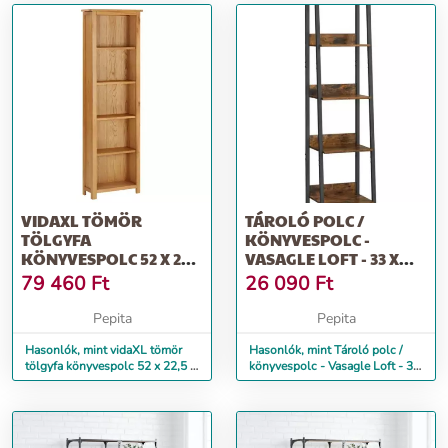
VIDAXL TÖMÖR
TÁROLÓ POLC /
TÖLGYFA
KÖNYVESPOLC -
KÖNYVESPOLC 52 X 22,5
VASAGLE LOFT - 33 X
X 170 CM
170 CM
79 460
Ft
26 090
Ft
Pepita
Pepita
Hasonlók, mint vidaXL tömör
Hasonlók, mint Tároló polc /
tölgyfa könyvespolc 52 x 22,5 x
könyvespolc - Vasagle Loft - 33
170 cm
x 170 cm