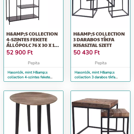
H&AMP;S COLLECTION
H&AMP;S COLLECTION
4-SZINTES FEKETE
3 DARABOS TÍKFA
ÁLLÓPOLC 76 X 30 X 116
KISASZTAL SZETT
CM
52 900
Ft
50 430
Ft
Pepita
Pepita
Hasonlók, mint H&amp;s
Hasonlók, mint H&amp;s
collection 4-szintes fekete
collection 3 darabos tíkfa
állópolc 76 x 30 x 116 cm
kisasztal szett