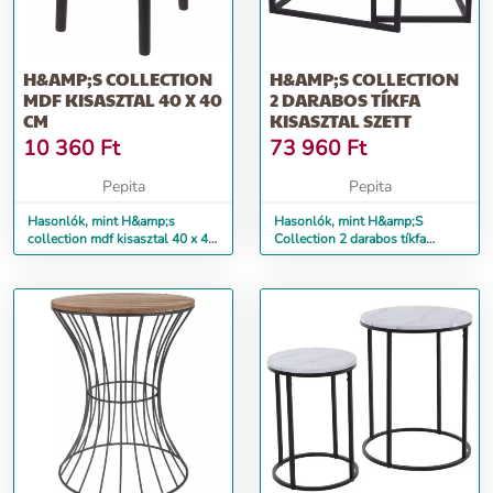
H&AMP;S COLLECTION
H&AMP;S COLLECTION
MDF KISASZTAL 40 X 40
2 DARABOS TÍKFA
CM
KISASZTAL SZETT
10 360
Ft
73 960
Ft
Pepita
Pepita
Hasonlók, mint H&amp;s
Hasonlók, mint H&amp;S
collection mdf kisasztal 40 x 40
Collection 2 darabos tíkfa
cm
kisasztal szett