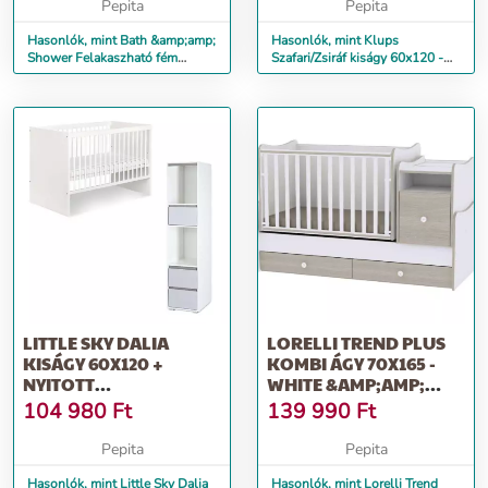
Pepita
Pepita
Hasonlók, mint Bath &amp;amp;
Hasonlók, mint Klups
Shower Felakaszható fém
Szafari/Zsiráf kiságy 60x120 -
fürdőszobai tároló
fehér &amp;amp; dió (bialy-
orzech)
LITTLE SKY DALIA
LORELLI TREND PLUS
KISÁGY 60X120 +
KOMBI ÁGY 70X165 -
NYITOTT
WHITE &AMP;AMP;
ÁLLÓSZEKRÉNY -
AMBER
104 980
Ft
139 990
Ft
FEHÉR&AMP;AMP...
Pepita
Pepita
Hasonlók, mint Little Sky Dalia
Hasonlók, mint Lorelli Trend