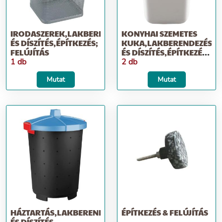
IRODASZEREK,LAKBERENDEZÉS
KONYHAI SZEMETES
ÉS DÍSZÍTÉS,ÉPÍTKEZÉS;
KUKA,LAKBERENDEZÉS
FELÚJÍTÁS
ÉS DÍSZÍTÉS,ÉPÍTKEZÉS;
FELÚJÍTÁS
1 db
2 db
Mutat
Mutat
HÁZTARTÁS,LAKBERENDEZÉS
ÉPÍTKEZÉS & FELÚJÍTÁS
ÉS DÍSZÍTÉS