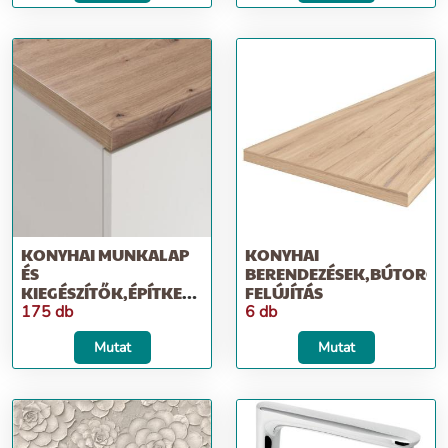
KONYHAI MUNKALAP
KONYHAI
ÉS
BERENDEZÉSEK,BÚTOROK,
KIEGÉSZÍTŐK,ÉPÍTKEZÉS;
FELÚJÍTÁS
FELÚJÍTÁS
175 db
6 db
Mutat
Mutat