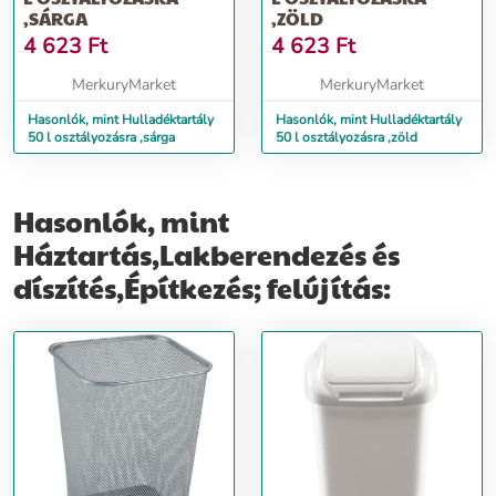
,SÁRGA
,ZÖLD
4 623
Ft
4 623
Ft
MerkuryMarket
MerkuryMarket
Hasonlók, mint Hulladéktartály
Hasonlók, mint Hulladéktartály
50 l osztályozásra ,sárga
50 l osztályozásra ,zöld
Hasonlók, mint
Háztartás,Lakberendezés és
díszítés,Építkezés; felújítás: