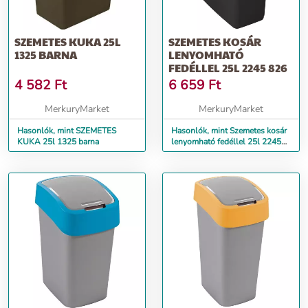
SZEMETES KUKA 25L
SZEMETES KOSÁR
1325 BARNA
LENYOMHATÓ
FEDÉLLEL 25L 2245 826
4 582
Ft
6 659
Ft
MerkuryMarket
MerkuryMarket
Hasonlók, mint SZEMETES
Hasonlók, mint Szemetes kosár
KUKA 25l 1325 barna
lenyomható fedéllel 25l 2245
826