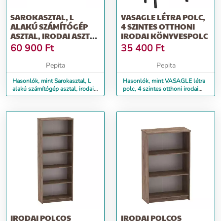
SAROKASZTAL, L
VASAGLE LÉTRA POLC,
ALAKÚ SZÁMÍTÓGÉP
4 SZINTES OTTHONI
ASZTAL, IRODAI ASZTAL
IRODAI KÖNYVESPOLC
149 X 149 X...
60 900
Ft
35 400
Ft
Pepita
Pepita
Hasonlók, mint Sarokasztal, L
Hasonlók, mint VASAGLE létra
alakú számítógép asztal, irodai
polc, 4 szintes otthoni irodai
asztal 149 x 149 x...
könyvespolc
IRODAI POLCOS
IRODAI POLCOS