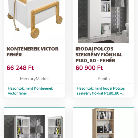
KONTENEREK VICTOR
IRODAI POLCOS
FEHÉR
SZEKRÉNY FIÓKKAL
P180_80 - FEHÉR
66 248
Ft
60 900
Ft
MerkuryMarket
Pepita
Hasonlók, mint Kontenerek
Hasonlók, mint Irodai Polcos
Victor fehér
szekrény fiókkal P180_80 -
fehér