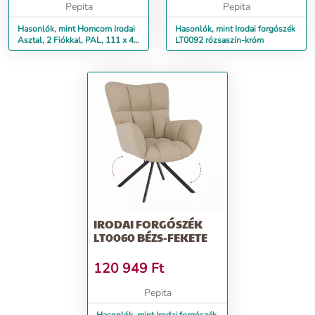
Pepita
Pepita
Hasonlók, mint Homcom Irodai
Hasonlók, mint Irodai forgószék
Asztal, 2 Fiókkal, PAL, 111 x 48
LT0092 rózsaszín-króm
x 75,8 cm, Fehér
IRODAI FORGÓSZÉK
LT0060 BÉZS-FEKETE
120 949
Ft
Pepita