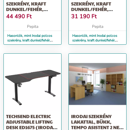
SZEKRÉNY, KRAFT
SZEKRÉNY, KRAFT
DUNKEL/FEHÉR,
DUNKEL/FEHÉR,
JOHAN 2 NEW 04
JOHAN 2 NEW 03
44 490
Ft
31 190
Ft
Pepita
Pepita
Hasonlók, mint Irodai polcos
Hasonlók, mint Irodai polcos
szekrény, kraft dunkel/fehér,
szekrény, kraft dunkel/fehér,
JOHAN 2 NEW 04
JOHAN 2 NEW 03
TECHSEND ELECTRIC
IRODAI SZEKRÉNY
ADJUSTABLE LIFTING
LAKATTAL, BÜKK,
DESK ED1675 (IRODAI)
TEMPO ASISTENT 2 NEW