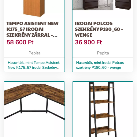
TEMPO ASISTENT NEW
IRODAI POLCOS
K175_57 IRODAI
SZEKRÉNY P180_60 -
SZEKRÉNY ZÁRRAL -
WENGE
CSERESZNYE
58 600
Ft
36 900
Ft
Pepita
Pepita
Hasonlók, mint Tempo Asistent
Hasonlók, mint Irodai Polcos
New K175_57 irodai Szekrény
szekrény P180_60 - wenge
zárral - cseresznye