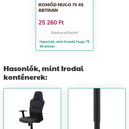
KOMÓD HUGO 75 4S
ARTISAN
25 260
Ft
MerkuryMarket
Hasonlók, mint Komód Hugo 75
4S artisan
Hasonlók, mint Irodai
konténerek: