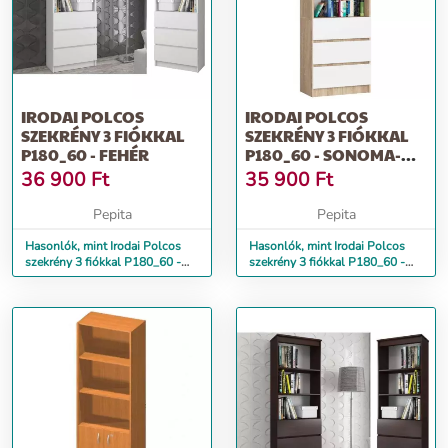
IRODAI POLCOS
IRODAI POLCOS
SZEKRÉNY 3 FIÓKKAL
SZEKRÉNY 3 FIÓKKAL
P180_60 - FEHÉR
P180_60 - SONOMA-
FEHÉR
36 900
Ft
35 900
Ft
Pepita
Pepita
Hasonlók, mint Irodai Polcos
Hasonlók, mint Irodai Polcos
szekrény 3 fiókkal P180_60 -
szekrény 3 fiókkal P180_60 -
fehér
sonoma-fehér