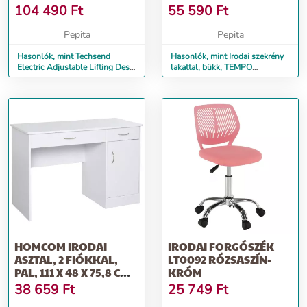
ELEKTRO...
002
104 490
Ft
55 590
Ft
Pepita
Pepita
Hasonlók, mint Techsend
Hasonlók, mint Irodai szekrény
Electric Adjustable Lifting Desk
lakattal, bükk, TEMPO
ED1675 (irodai) elektro...
ASISTENT 2 NEW 002
HOMCOM IRODAI
IRODAI FORGÓSZÉK
ASZTAL, 2 FIÓKKAL,
LT0092 RÓZSASZÍN-
PAL, 111 X 48 X 75,8 CM,
KRÓM
FEHÉR
38 659
Ft
25 749
Ft