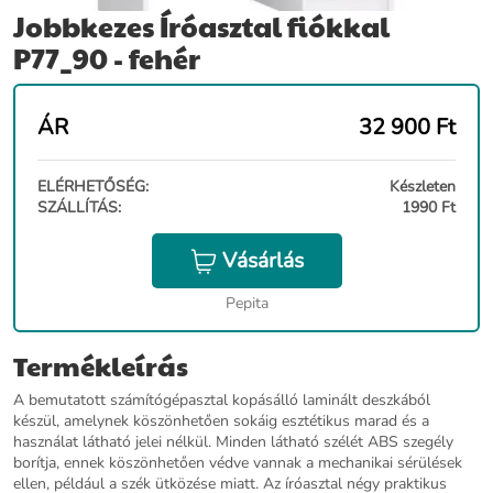
Jobbkezes Íróasztal fiókkal
P77_90 - fehér
ÁR
32 900
Ft
ELÉRHETŐSÉG:
Készleten
SZÁLLÍTÁS:
1990 Ft
Vásárlás
Pepita
Termékleírás
A bemutatott számítógépasztal kopásálló laminált deszkából
készül, amelynek köszönhetően sokáig esztétikus marad és a
használat látható jelei nélkül. Minden látható szélét ABS szegély
borítja, ennek köszönhetően védve vannak a mechanikai sérülések
ellen, például a szék ütközése miatt. Az íróasztal négy praktikus