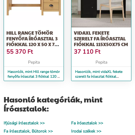
HILL RANGE TÖMÖR
VIDAXL FEKETE
FENYŐFA ÍRÓASZTAL 3
SZERELT FA ÍRÓASZTAL
FIÓKKAL 120 X 50 X 74
FIÓKKAL 115X50X75 CM
CM
55 370
Ft
37 110
Ft
Pepita
Pepita
Hasonlók, mint Hill range tömör
Hasonlók, mint vidaXL fekete
fenyőfa íróasztal 3 fiókkal 120 x
szerelt fa íróasztal fiókkal
50 x 74 cm
115x50x75 cm
Hasonló kategóriák, mint
Íróasztalok:
Ifjúsági íróasztalok >>
Fa íróasztalok >>
Fa íróasztalok, Bútorok >>
Irodai székek >>