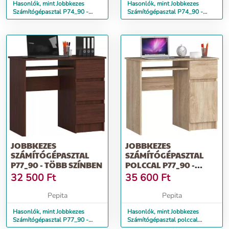
Hasonlók, mint Jobbkezes
Hasonlók, mint Jobbkezes
Számítógépasztal P74_90 -
Számítógépasztal P74_90 -
fehér-piros fényes
fehér-szürke fényes
JOBBKEZES
JOBBKEZES
SZÁMÍTÓGÉPASZTAL
SZÁMÍTÓGÉPASZTAL
P77_90 - TÖBB SZÍNBEN
POLCCAL P77_90 -
TÖBB SZÍNBEN
32 500
Ft
35 600
Ft
Pepita
Pepita
Hasonlók, mint Jobbkezes
Hasonlók, mint Jobbkezes
Számítógépasztal P77_90 -
Számítógépasztal polccal
Több színben
P77_90 - Több színben