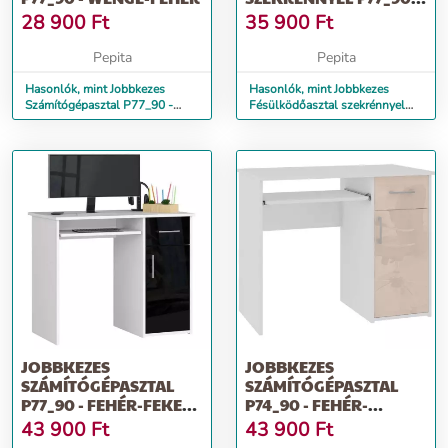
FEHÉR
28 900
Ft
35 900
Ft
Pepita
Pepita
Hasonlók, mint Jobbkezes
Hasonlók, mint Jobbkezes
Számítógépasztal P77_90 -
Fésülködőasztal szekrénnyel
wenge-fehér
P77_90 - fehér
JOBBKEZES
JOBBKEZES
SZÁMÍTÓGÉPASZTAL
SZÁMÍTÓGÉPASZTAL
P77_90 - FEHÉR-FEKETE
P74_90 - FEHÉR-
FÉNYES
CAPPUCCINO FÉNYES
43 900
Ft
43 900
Ft