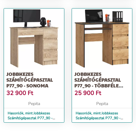
JOBBKEZES
JOBBKEZES
SZÁMÍTÓGÉPASZTAL
SZÁMÍTÓGÉPASZTAL
P77_90 - SONOMA
P77_90 - TÖBBFÉLE
SZÍNBEN
32 900
Ft
25 900
Ft
Pepita
Pepita
Hasonlók, mint Jobbkezes
Hasonlók, mint Jobbkezes
Számítógépasztal P77_90 -
Számítógépasztal P77_90 -
sonoma
Többféle színben