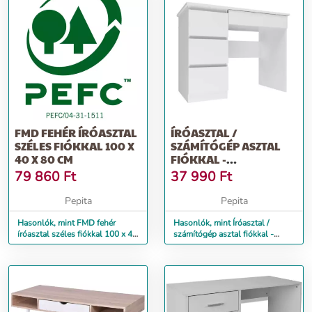
FMD FEHÉR ÍRÓASZTAL
ÍRÓASZTAL /
SZÉLES FIÓKKAL 100 X
SZÁMÍTÓGÉP ASZTAL
40 X 80 CM
FIÓKKAL -
HOLZMEISTER - 98 CM -
79 860
Ft
37 990
Ft
FEHÉR
Pepita
Pepita
Hasonlók, mint FMD fehér
Hasonlók, mint Íróasztal /
íróasztal széles fiókkal 100 x 40
számítógép asztal fiókkal -
x 80 cm
Holzmeister - 98 cm - fehér