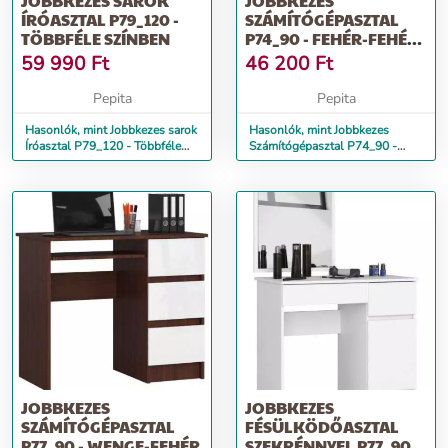
JOBBKEZES SAROK
JOBBKEZES
ÍRÓASZTAL P79_120 -
SZÁMÍTÓGÉPASZTAL
TÖBBFÉLE SZÍNBEN
P74_90 - FEHÉR-FEHÉR
FÉNYES
59 990
Ft
46 200
Ft
Pepita
Pepita
Hasonlók, mint Jobbkezes sarok
Hasonlók, mint Jobbkezes
Íróasztal P79_120 - Többféle
Számítógépasztal P74_90 -
színben
fehér-fehér fényes
JOBBKEZES
JOBBKEZES
SZÁMÍTÓGÉPASZTAL
FÉSÜLKÖDŐASZTAL
P77_90 - WENGE-FEHÉR
SZEKRÉNNYEL P77_90 -