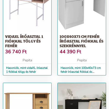
VIDAXL ÍRÓASZTAL 1
100X40X73 CM FEHÉR
FIÓKKAL TÖLGY ÉS
ÍRÓASZTAL FIÓKKAL ÉS
FEHÉR
SZEKRÉNNYEL
36 740
Ft
44 390
Ft
Pepita
Pepita
Hasonlók, mint vidaXL íróasztal
Hasonlók, mint 100x40x73 cm
1 fiókkal tölgy és fehér
fehér íróasztal fiókkal és
szekrénnyel