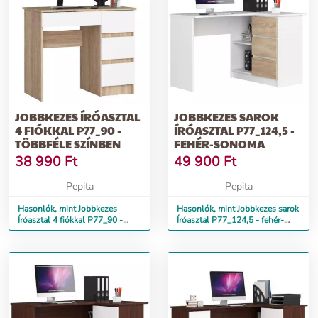
További információ>>
JOBBKEZES ÍRÓASZTAL
JOBBKEZES SAROK
4 FIÓKKAL P77_90 -
ÍRÓASZTAL P77_124,5 -
TÖBBFÉLE SZÍNBEN
FEHÉR-SONOMA
38 990
Ft
49 900
Ft
Pepita
Pepita
Hasonlók, mint Jobbkezes
Hasonlók, mint Jobbkezes sarok
Íróasztal 4 fiókkal P77_90 -
Íróasztal P77_124,5 - fehér-
Többféle színben
sonoma