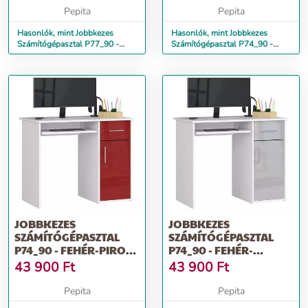
Pepita
Pepita
Hasonlók, mint Jobbkezes
Hasonlók, mint Jobbkezes
Számítógépasztal P77_90 -
Számítógépasztal P74_90 -
fehér-fekete fényes
fehér-cappuccino fényes
JOBBKEZES
JOBBKEZES
SZÁMÍTÓGÉPASZTAL
SZÁMÍTÓGÉPASZTAL
P74_90 - FEHÉR-PIROS
P74_90 - FEHÉR-
FÉNYES
SZÜRKE FÉNYES
43 900
Ft
43 900
Ft
Pepita
Pepita