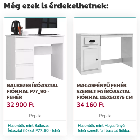
Még ezek is érdekelhetnek:
BALKEZES ÍRÓASZTAL
MAGASFÉNYŰ FEHÉR
FIÓKKAL P77_90 -
SZERELT FA ÍRÓASZTAL
FEHÉR
FIÓKKAL 115X50X75 CM
32 900
Ft
34 160
Ft
Pepita
Pepita
Hasonlók, mint Balkezes
Hasonlók, mint Magasfényű
Íróasztal fiókkal P77_90 - fehér
fehér szerelt fa íróasztal fiókkal
115x50x75 cm