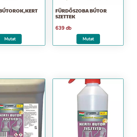
I BÚTOROK,KERT
FÜRDŐSZOBA BÚTOR
SZETTEK
639 db
Mutat
Mutat