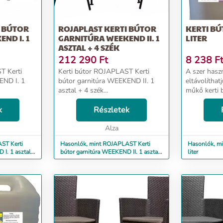
I BÚTOR
ROJAPLAST KERTI BÚTOR
KERTI BÚ
ND I. 1
GARNITÚRA WEEKEND II. 1
LITER
ASZTAL + 4 SZÉK
212 290
Ft
8 238
F
T Kerti
Kerti bútor ROJAPLAST Kerti
A szer hasz
END I. 1
bútor garnitúra WEEKEND II. 1
eltávolíthat
asztal + 4 szék...
műkő kerti 
került szenn
k
Részletek
slpendour
TISZTÍTÓ spec
Alza
szer használa
ST Kerti
Hasonlók, mint ROJAPLAST Kerti
Hasonlók, min
 I. 1 asztal
bútor garnitúra WEEKEND II. 1 asztal
liter
+ 4 szék