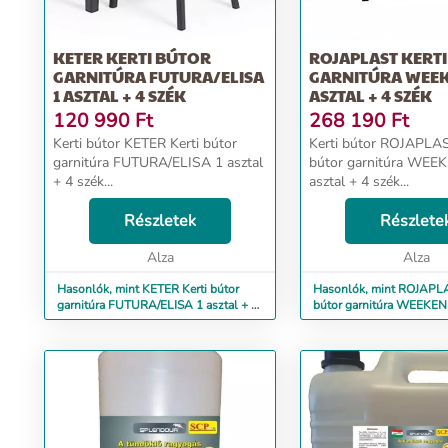
KETER KERTI BÚTOR
ROJAPLAST KERT
GARNITÚRA FUTURA/ELISA
GARNITÚRA WEEKE
1 ASZTAL + 4 SZÉK
ASZTAL + 4 SZÉK
120 990
Ft
268 190
Ft
Kerti bútor KETER Kerti bútor
Kerti bútor ROJAPLAS
garnitúra FUTURA/ELISA 1 asztal
bútor garnitúra WEEK
+ 4 szék...
asztal + 4 szék...
Részletek
Részlete
Alza
Alza
Hasonlók, mint KETER Kerti bútor
Hasonlók, mint ROJAPLA
garnitúra FUTURA/ELISA 1 asztal + 4
bútor garnitúra WEEKEND
szék
+ 4 szék