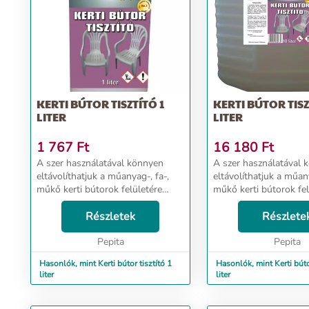
KERTI BÚTOR TISZTÍTÓ 1
KERTI BÚTOR TISZ
LITER
LITER
1 767
Ft
16 180
Ft
A szer használatával könnyen
A szer használatával 
eltávolíthatjuk a műanyag-, fa-,
eltávolíthatjuk a műany
műkő kerti bútorok felületére
műkő kerti bútorok fel
került szennyeződéseket. A
került szennyeződéseke
slpendour® KERTI BÚTOR
Részletek
slpendour® KERTI B
Részlete
TISZTÍTÓ speciális tisztítószer. A
TISZTÍTÓ speciális tiszt
szer használatával ...
Pepita
szer használatával ...
Pepita
Hasonlók, mint Kerti bútor tisztító 1
Hasonlók, mint Kerti búto
liter
liter