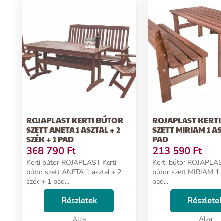
ROJAPLAST KERTI BÚTOR
ROJAPLAST KERT
SZETT ANETA 1 ASZTAL + 2
SZETT MIRIAM 1 AS
SZÉK + 1 PAD
PAD
368 790
Ft
213 590
Ft
Kerti bútor ROJAPLAST Kerti
Kerti bútor ROJAPLAS
bútor szett ANETA 1 asztal + 2
bútor szett MIRIAM 1 
szék + 1 pad...
pad...
Részletek
Részlete
Alza
Alza