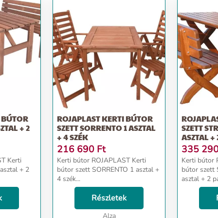
I BÚTOR
ROJAPLAST KERTI BÚTOR
ROJAPLA
ZTAL + 2
SZETT SORRENTO 1 ASZTAL
SZETT ST
+ 4 SZÉK
ASZTAL + 
216 690
Ft
335 29
T Kerti
Kerti bútor ROJAPLAST Kerti
Kerti bútor
asztal + 2
bútor szett SORRENTO 1 asztal +
bútor szet
4 szék...
asztal + 2 pa
k
Részletek
Alza