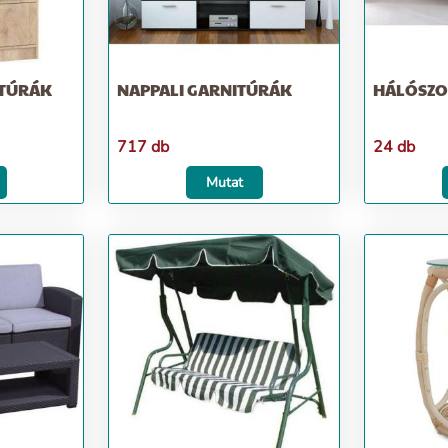
ITÚRÁK
NAPPALI GARNITÚRÁK
HÁLÓSZO
717 db
24 db
Mutat