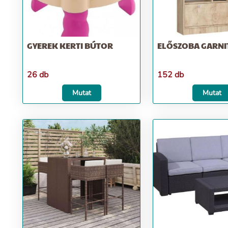
GYEREK KERTI BÚTOR
ELŐSZOBA GARN
26 db
152 db
Mutat
Mutat