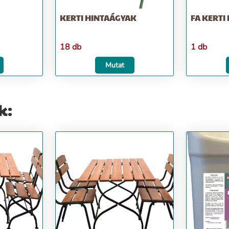
KERTI HINTAÁGYAK
FA KERT
18 db
1 db
Mutat
k: