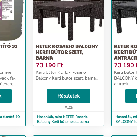
TÍTÓ 10
KETER ROSARIO BALCONY
KETER R
KERTI BÚTOR SZETT,
KERTI BÚ
BARNA
ANTRACI
73 190
Ft
73 190
könnyen
Kerti bútor KETER Rosario
Kerti búto
ag-, fa-,
Balcony Kerti bútor szett, barna...
BALCONY ker
ületére
antracit...
t. A
ÚTOR
k
Részletek
ítószer. A
Alza
r tisztító 10
Hasonlók, mint KETER Rosario
Hasonlók, m
Balcony Kerti bútor szett, barna
BALCONY kerti