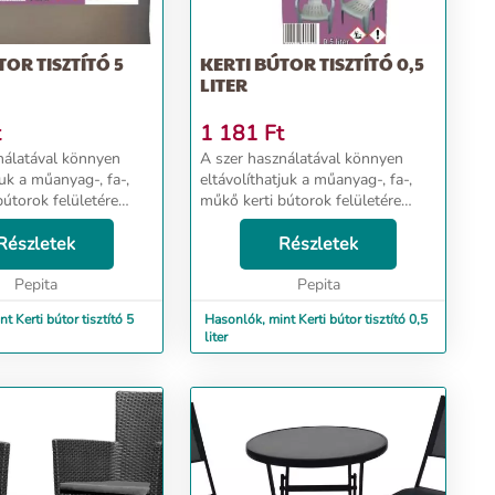
TOR TISZTÍTÓ 5
KERTI BÚTOR TISZTÍTÓ 0,5
LITER
t
1 181
Ft
nálatával könnyen
A szer használatával könnyen
juk a műanyag-, fa-,
eltávolíthatjuk a műanyag-, fa-,
bútorok felületére
műkő kerti bútorok felületére
yeződéseket. A
került szennyeződéseket. A
® KERTI BÚTOR
Részletek
slpendour® KERTI BÚTOR
Részletek
iális tisztítószer. A
TISZTÍTÓ speciális tisztítószer. A
tával ...
Pepita
szer használatával ...
Pepita
t Kerti bútor tisztító 5
Hasonlók, mint Kerti bútor tisztító 0,5
liter