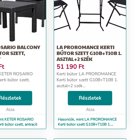
OSARIO BALCONY
LA PROROMANCE KERTI
TOR SZETT,
BÚTOR SZETT G10B+T10B 1.
T
ASZTAL+2 SZÉK
Ft
51 190
Ft
r KETER ROSARIO
Kerti bútor LA PROROMANCE
ti bútor szett,
Kerti bútor szett G10B+T10B 1.
asztal+2 szék...
Részletek
Részletek
Alza
Alza
int KETER ROSARIO
Hasonlók, mint LA PROROMANCE
 bútor szett, antracit
Kerti bútor szett G10B+T10B 1.
asztal+2 szék