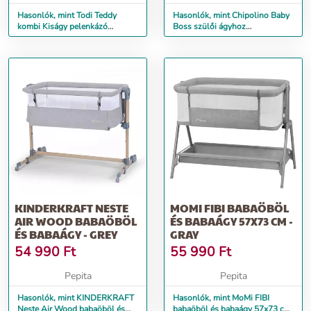
Hasonlók, mint Todi Teddy
Hasonlók, mint Chipolino Baby
kombi Kiságy pelenkázó
Boss szülői ágyhoz
komóddal 70x120cm - Maci -
csatlakoztatható kiságy -
barna
Anthracite
KINDERKRAFT NESTE
MOMI FIBI BABAÖBÖL
AIR WOOD BABAÖBÖL
ÉS BABAÁGY 57X73 CM -
ÉS BABAÁGY - GREY
GRAY
54 990
Ft
55 990
Ft
Pepita
Pepita
Hasonlók, mint KINDERKRAFT
Hasonlók, mint MoMi FIBI
Neste Air Wood babaöböl és
babaöböl és babaágy 57x73 cm