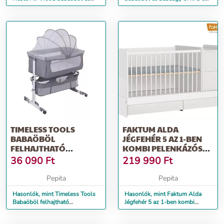
babaágy - Grey
- Gray
TIMELESS TOOLS
FAKTUM ALDA
BABAÖBÖL
JÉGFEHÉR 5 AZ 1-BEN
FELHAJTHATÓ
KOMBI PELENKÁZÓS
SZÚNYOGHÁLÓVAL ÉS
BABAÁGY - FEHÉR...
36 090
Ft
219 990
Ft
HORDTÁSKÁVA...
Pepita
Pepita
Hasonlók, mint Timeless Tools
Hasonlók, mint Faktum Alda
Babaöböl felhajtható
Jégfehér 5 az 1-ben kombi
szúnyoghálóval és
pelenkázós babaágy - Fehér...
hordtáskáva...