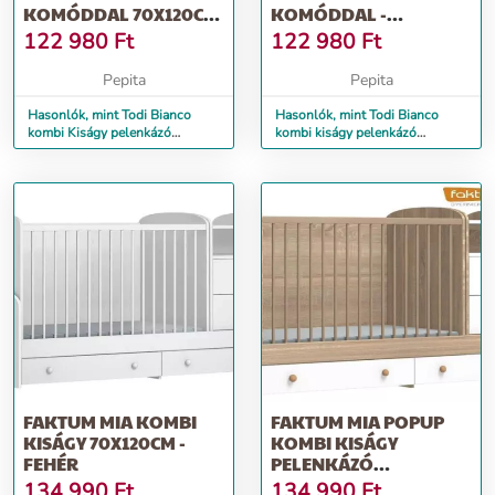
KOMÓDDAL 70X120CM
KOMÓDDAL -
- FEHÉR-LILA
BORDÁZOTT
122 980
Ft
122 980
Ft
FEHÉR/ORGONA
Pepita
Pepita
Hasonlók, mint Todi Bianco
Hasonlók, mint Todi Bianco
kombi Kiságy pelenkázó
kombi kiságy pelenkázó
komóddal 70x120cm - fehér-lila
komóddal - bordázott
fehér/orgona
FAKTUM MIA KOMBI
FAKTUM MIA POPUP
KISÁGY 70X120CM -
KOMBI KISÁGY
FEHÉR
PELENKÁZÓ
KOMÓDDAL MINTA
134 990
Ft
134 990
Ft