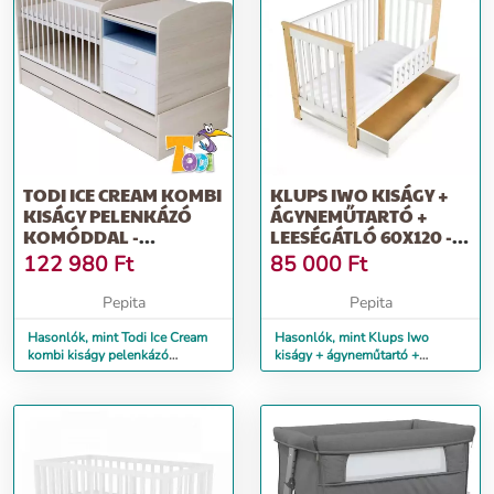
TODI ICE CREAM KOMBI
KLUPS IWO KISÁGY +
KISÁGY PELENKÁZÓ
ÁGYNEMŰTARTÓ +
KOMÓDDAL -
LEESÉGÁTLÓ 60X120 -
WOODLINE
FEHÉR&AMP;AMP;FENYŐ
122 980
Ft
85 000
Ft
CREAM/KÉK
Pepita
Pepita
Hasonlók, mint Todi Ice Cream
Hasonlók, mint Klups Iwo
kombi kiságy pelenkázó
kiságy + ágyneműtartó +
komóddal - woodline cream/kék
leeségátló 60x120 -
fehér&amp;amp;fenyő