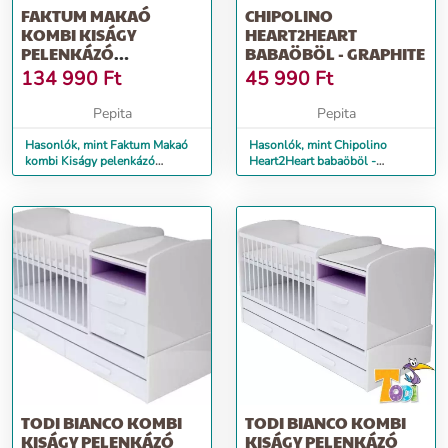
FAKTUM MAKAÓ
CHIPOLINO
KOMBI KISÁGY
HEART2HEART
PELENKÁZÓ
BABAÖBÖL - GRAPHITE
KOMÓDDAL 70X120CM
134 990
Ft
45 990
Ft
- ZSIRÁF - BARNA
Pepita
Pepita
Hasonlók, mint Faktum Makaó
Hasonlók, mint Chipolino
kombi Kiságy pelenkázó
Heart2Heart babaöböl -
komóddal 70x120cm - Zsiráf -
Graphite
barna
TODI BIANCO KOMBI
TODI BIANCO KOMBI
KISÁGY PELENKÁZÓ
KISÁGY PELENKÁZÓ