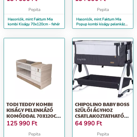
NÉLKÜL
Pepita
Pepita
Hasonlók, mint Faktum Mia
Hasonlók, mint Faktum Mia
kombi Kiságy 70x120cm - fehér
Popup kombi kiságy pelenkázó
komóddal minta nélkül
TODI TEDDY KOMBI
CHIPOLINO BABY BOSS
KISÁGY PELENKÁZÓ
SZÜLŐI ÁGYHOZ
KOMÓDDAL 70X120CM
CSATLAKOZTATHATÓ
- MACI - BARNA
KISÁGY - ANTHRACITE
125 990
Ft
64 990
Ft
Pepita
Pepita