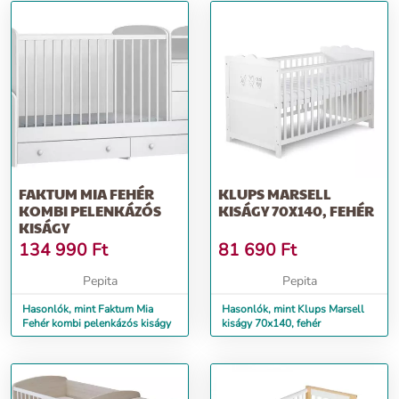
FAKTUM MIA FEHÉR
KLUPS MARSELL
KOMBI PELENKÁZÓS
KISÁGY 70X140, FEHÉR
KISÁGY
134 990
Ft
81 690
Ft
Pepita
Pepita
Hasonlók, mint Faktum Mia
Hasonlók, mint Klups Marsell
Fehér kombi pelenkázós kiságy
kiságy 70x140, fehér