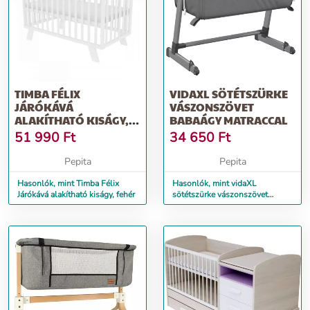
TIMBA FÉLIX
VIDAXL SÖTÉTSZÜRKE
JÁRÓKÁVÁ
VÁSZONSZÖVET
ALAKÍTHATÓ KISÁGY,
BABAÁGY MATRACCAL
FEHÉR
51 990
Ft
34 650
Ft
Pepita
Pepita
Hasonlók, mint Timba Félix
Hasonlók, mint vidaXL
Járókává alakítható kiságy, fehér
sötétszürke vászonszövet
babaágy matraccal