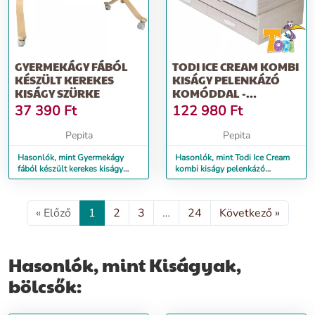
GYERMEKÁGY FÁBÓL
TODI ICE CREAM KOMBI
KÉSZÜLT KEREKES
KISÁGY PELENKÁZÓ
KISÁGY SZÜRKE
KOMÓDDAL -
WOODLINE
37 390
Ft
122 980
Ft
CREAM/ORGONA
Pepita
Pepita
Hasonlók, mint Gyermekágy
Hasonlók, mint Todi Ice Cream
fából készült kerekes kiságy
kombi kiságy pelenkázó
szürke
komóddal - woodline
cream/orgona
« Előző
1
2
3
…
24
Következő »
Hasonlók, mint Kiságyak,
bölcsők: