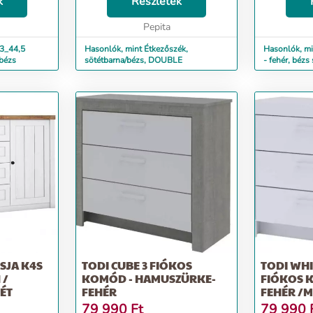
ideig dobja
k
Ülés magassága: 46 cm Ülés
Részletek
betölti biz
zejöveteleket
mélysége: 54 cm Terhelhetőség:
védő tér sze
110 kg Szállítás szétszerelve...
Pepita
hónapos kort
03_44,5
Hasonlók, mint Étkezőszék,
Hasonlók, m
-bézs
sötétbarna/bézs, DOUBLE
- fehér, bézs
JA K4S
TODI CUBE 3 FIÓKOS
TODI WHI
KOMÓD - HAMUSZÜRKE-
FIÓKOS K
ÉT
FEHÉR
FEHÉR /
FEHÉR
79 990
Ft
79 990