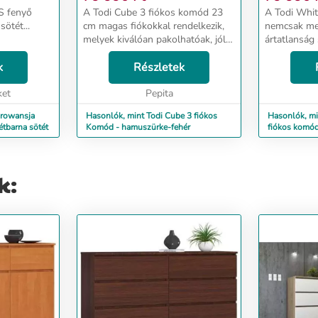
S fenyő
A Todi Cube 3 fiókos komód 23
A Todi Whit
ötét...
cm magas fiókokkal rendelkezik,
nemcsak me
melyek kiválóan pakolhatóak, jól
ártatlanság 
átláthatóak és remekül
a legmegfe
k
rendszerezhetőek. Ebbe a
Részletek
számára, ha
komódba biztosan elfér amire a
bútorcsalád
ket
gyermeknek szüksége lehet ...
Pepita
modern, szö
rowansja
Hasonlók, mint Todi Cube 3 fiókos
Hasonlók, mi
/ sötétbarna sötét
Komód - hamuszürke-fehér
fiókos komód 
/magasfényű 
k: