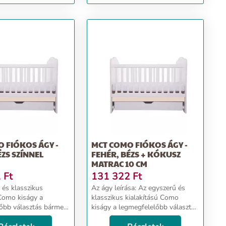
 FIÓKOS ÁGY -
MCT COMO FIÓKOS ÁGY -
ÉZS SZÍNNEL
FEHÉR, BÉZS + KÓKUSZ
MATRAC 10 CM
1
Ft
131 322
Ft
 és klasszikus
Az ágy leírása: Az egyszerű és
 Como kiságy a
klasszikus kialakítású Como
őbb választás bármely
kiságy a legmegfelelőbb választás
 A kiságy tökéletesen
bármely helyiségbe. A kiságy