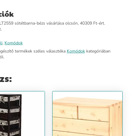
ciók
T2559 sötétbarna-bézs vásárlása olcsón, 40309 Ft-ért.
.
li
,
Komódok
egészítő termékek széles választéka
Komódok
kategóriában
l.
zs: