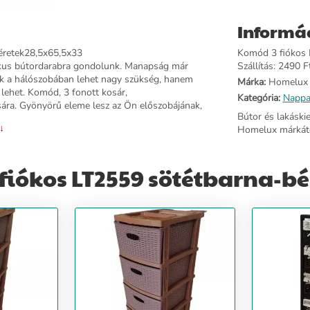
Informá
éretek28,5x65,5x33
Komód 3 fiókos L
ikus bútordarabra gondolunk. Manapság már
Szállítás: 2490 Ft
ak a hálószobában lehet nagy szükség, hanem
Márka:
Homelux
lehet. Komód, 3 fonott kosár,
Kategória:
Nappa
ására. Gyönyörű eleme lesz az Ön előszobájának,
Bútor és lakáski
 ↓
Homelux márkátó
iókos LT2559 sötétbarna-bé