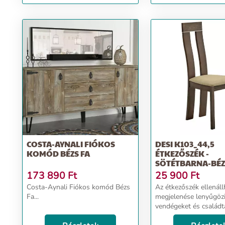
COSTA-AYNALI FIÓKOS
DESI K103_44,5
KOMÓD BÉZS FA
ÉTKEZŐSZÉK -
SÖTÉTBARNA-BÉZ
173 890
Ft
25 900
Ft
Costa-Aynali Fiókos komód Bézs
Az étkezőszék ellenáll
Fa...
megjelenése lenyűgözi
vendégeket és családt
egyaránt. Minőségi kia