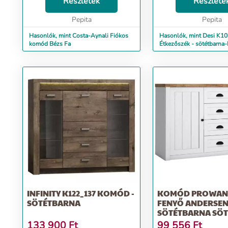
Részletek
köszönhetően hosszú 
Részlete
majd fel a családi öss
Pepita
és bará...
Pepita
Hasonlók, mint Costa-Aynali Fiókos
Hasonlók, mint Desi K1
komód Bézs Fa
Étkezőszék - sötétbarna
INFINITY K122_137 KOMÓD -
KOMÓD PROWANS
SÖTÉTBARNA
FENYŐ ANDERSEN /
SÖTÉTBARNA SÖT
133 900
Ft
99 556
Ft