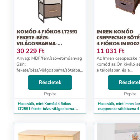
KOMÓD 4 FIÓKOS LT2591
IMREN KOMÓD
FEKETE-BÉZS-
CSEPPECSKE SÖT
VILÁGOSBARNA-
4 FIÓKOS IMR002
SÖTÉTBARNA
30 229
Ft
11 031
Ft
Anyag: MDF/fém/szövet/műanyag
Az Imren cseppecske 
Szín:
komód az Ön kiváló se
fekete/bézs/világosbarna/sötétbarna
a tárolásban és a
Méretek (SzxMéxMa): 31x29x99
rendszerezésben. Az e
cm A felső lemez vastagsága: 1,2
Részletek
hálószobáig, a lakás 
Részlete
cm Négy fiók Fém szerkezet
pontján megállja a hel
Pepita
Szövet fiókok Fa fogantyúkkal S...
felhasználásának már c
Pepita
Hasonlók, mint Komód 4 fiókos
Hasonlók, mint Imren k
LT2591 fekete-bézs-világosbarna-
cseppecske sötétbarna 4 
sötétbarna
IMR002-B