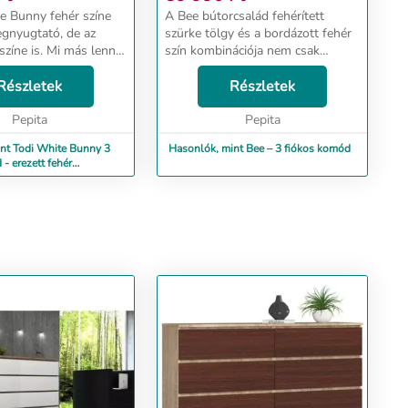
e Bunny fehér színe
A Bee bútorcsalád fehérített
gnyugtató, de az
szürke tölgy és a bordázott fehér
színe is. Mi más lenne
szín kombinációja nem csak
lelőbb gyermekünk
divatos, de elengedhetetlen része
 nem ez a hófehér
Részletek
egy trendi babaszobának. A
Részletek
. A White Bunny
szürke-fehér a klasszikusságot, a
gletes formá...
Pepita
kifinomultságot...
Pepita
nt Todi White Bunny 3
Hasonlók, mint Bee – 3 fiókos komód
- erezett fehér
fehér