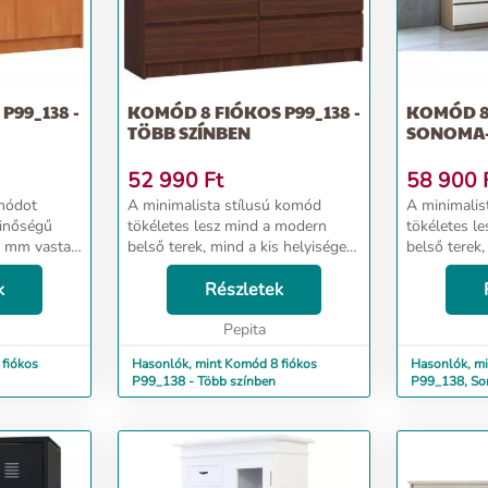
P99_138 -
KOMÓD 8 FIÓKOS P99_138 -
KOMÓD 8 
TÖBB SZÍNBEN
SONOMA-
52 990
Ft
58 900
módot
A minimalista stílusú komód
A minimalis
minőségű
tökéletes lesz mind a modern
tökéletes l
16 mm vastag
belső terek, mind a kis helyiségek
belső terek,
 gyártótól
számára, amelyek megvilágítást és
számára, am
zönhetően
k
optikai bővítést igényelnek.
Részletek
optikai bőví
got. A komód
Praktikus hely lesz a tároláshoz -
Praktikus he
8 tágas fi...
Pepita
8 tágas fi...
fiókos
Hasonlók, mint Komód 8 fiókos
Hasonlók, mi
P99_138 - Több színben
P99_138, So