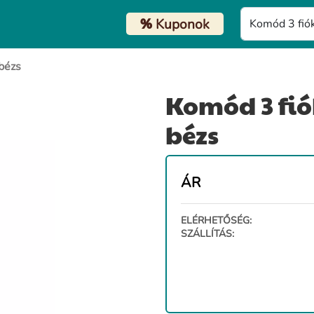
%
Kuponok
bézs
Komód 3 fió
bézs
ÁR
ELÉRHETŐSÉG:
SZÁLLÍTÁS: