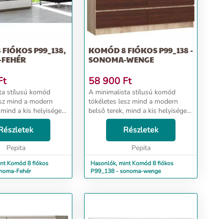
FIÓKOS P99_138,
KOMÓD 8 FIÓKOS P99_138 -
FEHÉR
SONOMA-WENGE
Ft
58 900
Ft
ta stílusú komód
A minimalista stílusú komód
esz mind a modern
tökéletes lesz mind a modern
 mind a kis helyiségek
belső terek, mind a kis helyiségek
elyek megvilágítást és
számára, amelyek megvilágítást és
tést igényelnek.
Részletek
optikai bővítést igényelnek.
Részletek
ly lesz a tároláshoz -
Praktikus hely lesz a tároláshoz -
Pepita
8 tágas fi...
Pepita
nt Komód 8 fiókos
Hasonlók, mint Komód 8 fiókos
noma-Fehér
P99_138 - sonoma-wenge