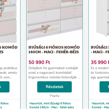
OS KOMÓD
IFJÚSÁGI 6 FIÓKOS KOMÓD
IFJÚSÁGI
ZS
140CM - MACI - FEHÉR-BÉZS
- MACI - 
50 990
Ft
35 990
y praktikus
Dobjátok fel gyermeked szobáját
Ez a modern
darab, amely
ezzel a nagyszerű komóddal!
és funkcion
ól sem
Ergonomikus méretei biztosítják a
egy gyerme
kus méretei
szoba egyszerű berendezését,
hiányozhat.
yszerű
k
tágas fiókjainak köszönhetően
Részletek
biztosítják 
ód
pedig számos dolgot
berendezés
,...
elhelyezhettek benne. A kom...
Pepita
forgácslemez
 fiókos
Hasonlók, mint Ifjúsági 6 fiókos
Hasonlók, min
zs
Komód 140cm - Maci - fehér-bézs
Komód - Maci