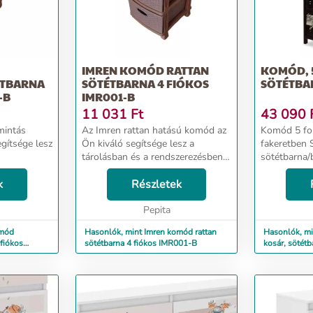
IMREN KOMÓD RATTAN
KOMÓD, 
ÉTBARNA
SÖTÉTBARNA 4 FIÓKOS
SÖTÉTBAR
-B
IMR001-B
11 031
Ft
43 090
mintás
Az Imren rattan hatású komód az
Komód 5 fon
gítsége lesz
Ön kiváló segítsége lesz a
fakeretben Színváltozat:
tárolásban és a rendszerezésben.
sötétbarna/bézs 
lőszobától a
Az előszobától a hálószobáig, a
sötétbarna f
bármely
k
lakás bármely pontján megállja a
Részletek
bézs szövet Mérete
yét. A
helyét. A felhasználásának már
(SzéxMaxMé)
sak az ...
csak az Ön k...
Pepita
omód
Hasonlók, mint Imren komód rattan
Hasonlók, mi
fiókos
sötétbarna 4 fiókos IMR001-B
kosár, sötétb