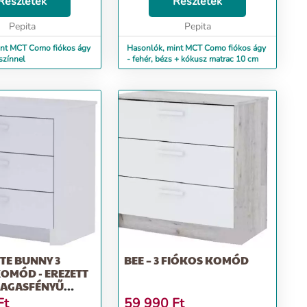
tonságos, kényelmes és
Részletek
tökéletesen betölti biztonságos,
Részletek
repét. Ez a kiságy 0
kényelmes és védő tér szerepét.
ól ...
Pepita
Ez a kiságy 0...
Pepita
int MCT Como fiókos ágy
Hasonlók, mint MCT Como fiókos ágy
 színnel
- fehér, bézs + kókusz matrac 10 cm
TE BUNNY 3
BEE – 3 FIÓKOS KOMÓD
OMÓD - EREZETT
MAGASFÉNYŰ
Ft
59 990
Ft