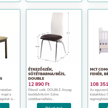
ÉTKEZŐSZÉK,
MCT COMO
SÖTÉTBARNA/BÉZS,
FEHÉR, B
S
DOUBLE
12 890
Ft
108 35
hatatlan
Étkező szék, DOUBLE Anyag:
Az egyszerű
 majd a
textilbőr/króm Színe:
kialakítású
agokat is
sötétbarna/bézs
legmegfelel
lakításának
Méretek(SzéxMéxMa): 39x40x92
helyiségbe.