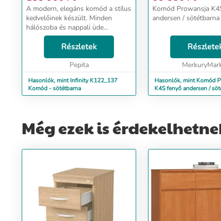
A modern, elegáns komód a stílus
Komód Prowansja K4
kedvelőinek készült. Minden
andersen / sötétbarna s
hálószoba és nappali üde
tartozéka. Minimalista dizájn
jellemzi, de anyaghasználatának
Részletek
Részlete
köszönhetően erős és tartós.
Káprázatos megjelenésén...
Pepita
MerkuryMar
Hasonlók, mint Infinity K122_137
Hasonlók, mint Komód P
Komód - sötétbarna
K4S fenyő andersen 
Még ezek is érdekelhetne