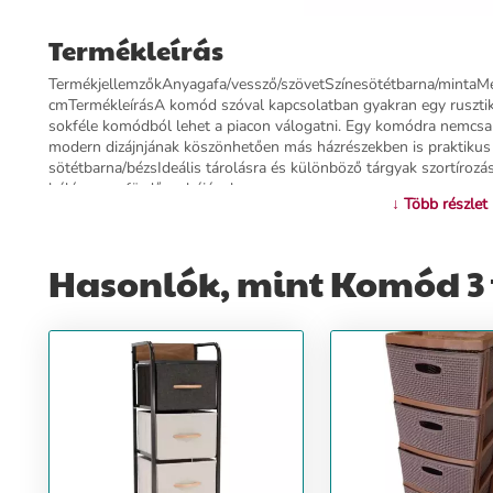
Termékleírás
TermékjellemzőkAnyagafa/vessző/szövetSzínesötétbarna/mintaM
cmTermékleírásA komód szóval kapcsolatban gyakran egy ruszt
sokféle komódból lehet a piacon válogatni. Egy komódra nemcs
modern dizájnjának köszönhetően más házrészekben is praktikus 
sötétbarna/bézsIdeális tárolásra és különböző tárgyak szortíroz
háló- vagy fürdőszobájának.
↓ Több részlet
További információ>>
Hasonlók, mint Komód 3 f