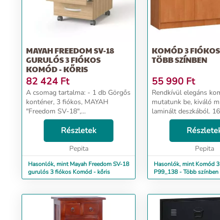
MAYAH FREEDOM SV-18
KOMÓD 3 FIÓKOS 
GURULÓS 3 FIÓKOS
TÖBB SZÍNBEN
KOMÓD - KŐRIS
82 424
Ft
55 990
Ft
A csomag tartalma: - 1 db Görgős
Rendkívül elegáns ko
konténer, 3 fiókos, MAYAH
mutatunk be, kiváló 
"Freedom SV-18",
laminált deszkából. 
kőrisháromfiókos görgős
és kopásálló. Elismert
konténer görgőkkel központi
Részletek
származik, ennek kös
Részlete
zárral fém fiókrendszerrel
garantálja a tartóssá
méretek: 545x420x340 mm tető-,
Pepita
három fiókkal é...
Pepita
fenék-...
Hasonlók, mint Mayah Freedom SV-18
Hasonlók, mint Komód 3 
gurulós 3 fiókos Komód - kőris
P99_138 - Több színben