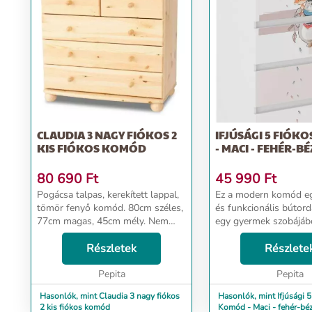
CLAUDIA 3 NAGY FIÓKOS 2
IFJÚSÁGI 5 FIÓK
KIS FIÓKOS KOMÓD
- MACI - FEHÉR-BÉ
80 690
Ft
45 990
Ft
Pogácsa talpas, kerekített lappal,
Ez a modern komód eg
tömör fenyő komód. 80cm széles,
és funkcionális bútor
77cm magas, 45cm mély. Nem
egy gyermek szobájáb
lapra szerelt, egyben szállítandó,
hiányozhat. Ergonomi
A Claudia 3 nagyfiókos 2
Részletek
biztosítják a szoba eg
Részlete
kisfiókos komód ívelt
berendezését. A kom
kialakításával a k...
Pepita
forgácslemezből készült
Pepita
Hasonlók, mint Claudia 3 nagy fiókos
Hasonlók, mint Ifjúsági 5
2 kis fiókos komód
Komód - Maci - fehér-bé