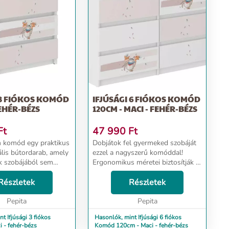
 3 FIÓKOS KOMÓD
IFJÚSÁGI 6 FIÓKOS KOMÓD
FEHÉR-BÉZS
120CM - MACI - FEHÉR-BÉZS
Ft
47 990
Ft
 komód egy praktikus
Dobjátok fel gyermeked szobáját
ális bútordarab, amely
ezzel a nagyszerű komóddal!
k szobájából sem
Ergonomikus méretei biztosítják a
 Ergonomikus méretei
szoba egyszerű berendezését,
a szoba egyszerű
Részletek
tágas fiókjainak köszönhetően
Részletek
ét. A komód
pedig számos dolgot
ből készült,...
Pepita
elhelyezhettek benne. A kom...
Pepita
t Ifjúsági 3 fiókos
Hasonlók, mint Ifjúsági 6 fiókos
 - fehér-bézs
Komód 120cm - Maci - fehér-bézs