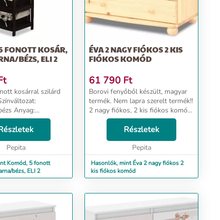
5 FONOTT KOSÁR,
ÉVA 2 NAGY FIÓKOS 2 KIS
NA/BÉZS, ELI 2
FIÓKOS KOMÓD
Ft
61 790
Ft
ott kosárral szilárd
Borovi fenyőből készült, magyar
termék. Nem lapra szerelt termék!!
Anyag:
2 nagy fiókos, 2 kis fiókos komód,
a /sötétbarna vessző /
pogácsa lábakkal. A bútor
k
Részletek
felületét 3 réteg UV-lámpával
Részletek
: 28,5x104x33 cm...
kikeményített lakk gondoskodik.
Pepita
Széle...
Pepita
nt Komód, 5 fonott
Hasonlók, mint Éva 2 nagy fiókos 2
arna/bézs, ELI 2
kis fiókos komód