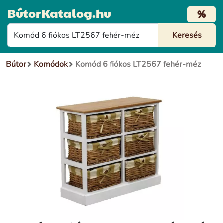
BútorKatalog.hu
%
Bútor
Komódok
Komód 6 fiókos LT2567 fehér-méz