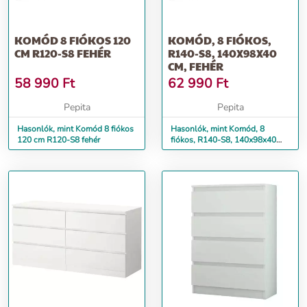
KOMÓD 8 FIÓKOS 120
KOMÓD, 8 FIÓKOS,
CM R120-S8 FEHÉR
R140-S8, 140X98X40
CM, FEHÉR
58 990
Ft
62 990
Ft
Pepita
Pepita
Hasonlók, mint Komód 8 fiókos
Hasonlók, mint Komód, 8
120 cm R120-S8 fehér
fiókos, R140-S8, 140x98x40
cm, fehér