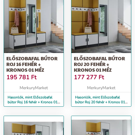
ELŐSZOBAFAL BÚTOR
ELŐSZOBAFAL BÚTOR
ROJ 16 FEHÉR +
ROJ 20 FEHÉR +
KRONOS 01 MÉZ
KRONOS 01 MÉZ
195 781
Ft
177 277
Ft
MerkuryMarket
MerkuryMarket
Hasonlók, mint Előszobafal
Hasonlók, mint Előszobafal
bútor Roj 16 fehér + Kronos 01
bútor Roj 20 fehér + Kronos 01
méz
méz