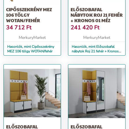
CIPŐSSZEKRÉNY MEZ
ELŐSZOBAFAL
106 TÖLGY
NÁBYTOK ROJ 21 FEHÉR
WOTAN/FEHÉR
+ KRONOS 01 MÉZ
34 712
Ft
241 420
Ft
MerkuryMarket
MerkuryMarket
Hasonlók, mint Cipősszekrény
Hasonlók, mint Előszobafal
MEZ 106 tölgy WOTAN/fehér
nábytok Roj 21 fehér + Kronos
01 méz
ELŐSZOBAFAL
ELŐSZOBAFAL