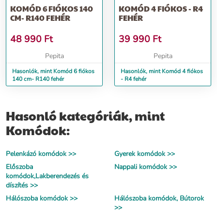
KOMÓD 6 FIÓKOS 140
KOMÓD 4 FIÓKOS - R4
CM- R140 FEHÉR
FEHÉR
48 990
Ft
39 990
Ft
Pepita
Pepita
Hasonlók, mint Komód 6 fiókos
Hasonlók, mint Komód 4 fiókos
140 cm- R140 fehér
- R4 fehér
Hasonló kategóriák, mint
Komódok:
Pelenkázó komódok >>
Gyerek komódok >>
Előszoba
Nappali komódok >>
komódok,Lakberendezés és
díszítés >>
Hálószoba komódok >>
Hálószoba komódok, Bútorok
>>