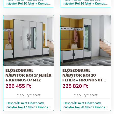
nábytok Roj 10 fehér + Kronos
nábytok Roj 16 fehér + Kronos
01 méz
01 méz
ELŐSZOBAFAL
ELŐSZOBAFAL
NÁBYTOK ROJ 17 FEHÉR
NÁBYTOK ROJ 20
+ KRONOS 07 MÉZ
FEHÉR + KRONOS 01
MÉZ
286 455
Ft
225 820
Ft
MerkuryMarket
MerkuryMarket
Hasonlók, mint Előszobafal
Hasonlók, mint Előszobafal
nábytok Roj 17 fehér + Kronos
nábytok Roj 20 fehér + Kronos
07 méz
01 méz