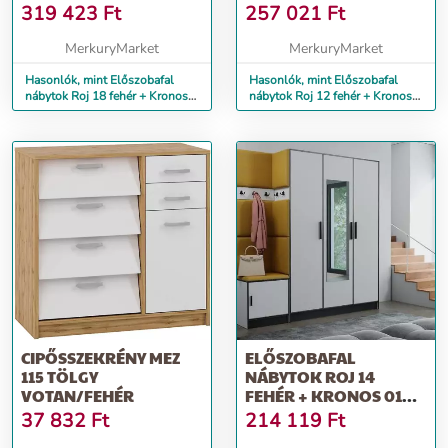
MÉZ
319 423
Ft
257 021
Ft
MerkuryMarket
MerkuryMarket
Hasonlók, mint Előszobafal
Hasonlók, mint Előszobafal
nábytok Roj 18 fehér + Kronos
nábytok Roj 12 fehér + Kronos
01 méz
01 méz
CIPŐSSZEKRÉNY MEZ
ELŐSZOBAFAL
115 TÖLGY
NÁBYTOK ROJ 14
VOTAN/FEHÉR
FEHÉR + KRONOS 01
MÉZ
37 832
Ft
214 119
Ft