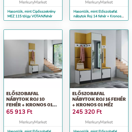
MerkuryMarket
MerkuryMarket
Hasonlók, mint Cipősszekrény
Hasonlók, mint Előszobafal
MEZ 115 tölgy VOTAN/fehér
nábytok Roj 14 fehér + Kronos
01 méz
ELŐSZOBAFAL
ELŐSZOBAFAL
NÁBYTOK ROJ 10
NÁBYTOK ROJ 16 FEHÉR
FEHÉR + KRONOS 01
+ KRONOS 01 MÉZ
MÉZ
65 913
Ft
245 320
Ft
MerkuryMarket
MerkuryMarket
Hasonlók, mint Előszobafal
Hasonlók, mint Előszobafal