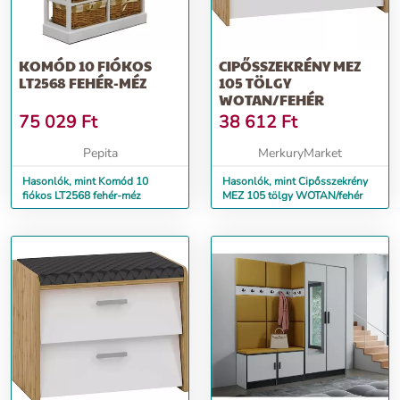
KOMÓD 10 FIÓKOS
CIPŐSSZEKRÉNY MEZ
LT2568 FEHÉR-MÉZ
105 TÖLGY
WOTAN/FEHÉR
75 029
Ft
38 612
Ft
Pepita
MerkuryMarket
Hasonlók, mint Komód 10
Hasonlók, mint Cipősszekrény
fiókos LT2568 fehér-méz
MEZ 105 tölgy WOTAN/fehér