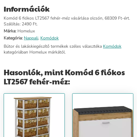
egyedi stílusával. Ideális a különféle tárgyak elhelyezésére és
Információk
rendszerezésére. Minőségi fából és vesszőből készült. A méz és a
fehér színkombináció mindenhova tökéletesen illik. A komód hat
Komód 6 fiókos LT2567 fehér-méz vásárlása olcsón, 68309 Ft-ért.
fonott kosárral rendelkezik. A kosarak csíkos szövettel vannak
Szállítás: 2490 Ft.
bélelve és masnikkal díszítve.
Márka:
Homelux
További információ>>
Kategória:
Nappali
,
Komódok
Bútor és lakáskiegészítő termékek széles választéka
Komódok
kategóriában Homelux márkától.
Hasonlók, mint Komód 6 fiókos
LT2567 fehér-méz: