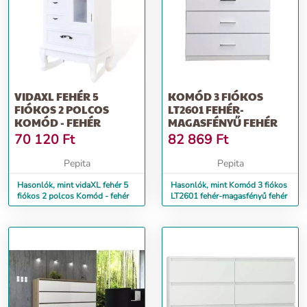
VIDAXL FEHÉR 5
KOMÓD 3 FIÓKOS
FIÓKOS 2 POLCOS
LT2601 FEHÉR-
KOMÓD - FEHÉR
MAGASFÉNYŰ FEHÉR
70 120
Ft
82 869
Ft
Pepita
Pepita
Hasonlók, mint vidaXL fehér 5
Hasonlók, mint Komód 3 fiókos
fiókos 2 polcos Komód - fehér
LT2601 fehér-magasfényű fehér