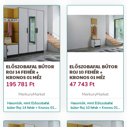
ELŐSZOBAFAL BÚTOR
ELŐSZOBAFAL BÚTOR
ROJ 14 FEHÉR +
ROJ 10 FEHÉR +
KRONOS 01 MÉZ
KRONOS 01 MÉZ
195 781
Ft
47 743
Ft
MerkuryMarket
MerkuryMarket
Hasonlók, mint Előszobafal
Hasonlók, mint Előszobafal
bútor Roj 14 fehér + Kronos 01
bútor Roj 10 fehér + Kronos 01
méz
méz