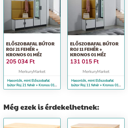
ELŐSZOBAFAL BÚTOR
ELŐSZOBAFAL BÚTOR
ROJ 21 FEHÉR +
ROJ 11 FEHÉR +
KRONOS 01 MÉZ
KRONOS 01 MÉZ
205 034
Ft
131 015
Ft
MerkuryMarket
MerkuryMarket
Hasonlók, mint Előszobafal
Hasonlók, mint Előszobafal
bútor Roj 21 fehér + Kronos 01
bútor Roj 11 fehér + Kronos 01
méz
méz
Még ezek is érdekelhetnek: