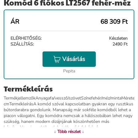
Komód 6 fiókos LT2567 fehér-méz
ÁR
68 309
Ft
ELÉRHETŐSÉG:
Készleten
SZÁLLÍTÁS:
2490 Ft
Vásárlás
Pepita
Termékleírás
TermékjellemzőkAnyagafa/vessző/szövetSzínefehér/méz/mintaMérete
cmTermékleírásA komód szóval kapcsolatban gyakran egy rusztikus
bútordarabra gondolunk. Manapság már sokféle komódból lehet a
piacon válogatni. Egy komódra nemcsak a hálószobában lehet nagy
szükség, hanem modern dizájnjának köszönhetően más
házrészekben is praktikus lehet. Komód, fehér/méz
↓ Több részlet ↓
színűA komód alkalmas minden beltérbe, és elvarázsolja majd Önt