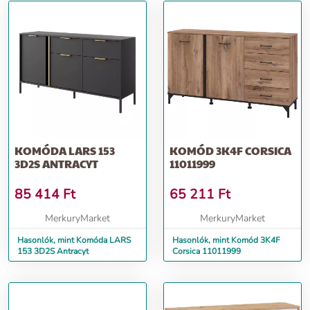
KOMÓDA LARS 153
KOMÓD 3K4F CORSICA
3D2S ANTRACYT
11011999
85 414
Ft
65 211
Ft
MerkuryMarket
MerkuryMarket
Hasonlók, mint Komóda LARS
Hasonlók, mint Komód 3K4F
153 3D2S Antracyt
Corsica 11011999