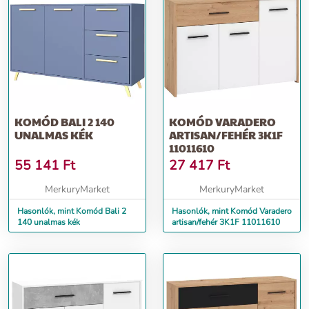
KOMÓD BALI 2 140
KOMÓD VARADERO
UNALMAS KÉK
ARTISAN/FEHÉR 3K1F
11011610
55 141
Ft
27 417
Ft
MerkuryMarket
MerkuryMarket
Hasonlók, mint Komód Bali 2
Hasonlók, mint Komód Varadero
140 unalmas kék
artisan/fehér 3K1F 11011610