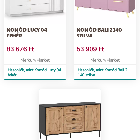
KOMÓD LUCY 04
KOMÓD BALI 2 140
FEHÉR
SZILVA
83 676
Ft
53 909
Ft
MerkuryMarket
MerkuryMarket
Hasonlók, mint Komód Lucy 04
Hasonlók, mint Komód Bali 2
fehér
140 szilva