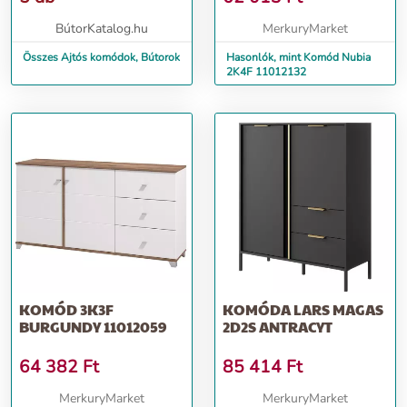
BútorKatalog.hu
MerkuryMarket
Összes Ajtós komódok, Bútorok
Hasonlók, mint Komód Nubia
2K4F 11012132
KOMÓD 3K3F
KOMÓDA LARS MAGAS
BURGUNDY 11012059
2D2S ANTRACYT
64 382
Ft
85 414
Ft
MerkuryMarket
MerkuryMarket