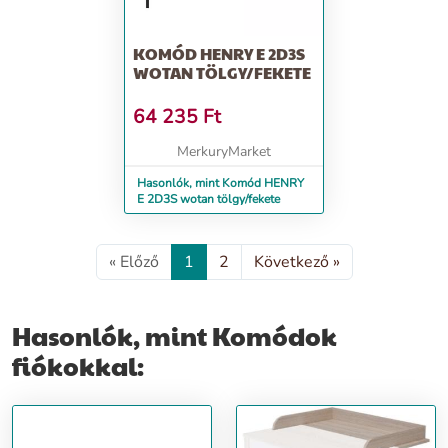
KOMÓD HENRY E 2D3S
WOTAN TÖLGY/FEKETE
64 235
Ft
MerkuryMarket
Hasonlók, mint Komód HENRY
E 2D3S wotan tölgy/fekete
« Előző
1
2
Következő »
Hasonlók, mint Komódok
fiókokkal: