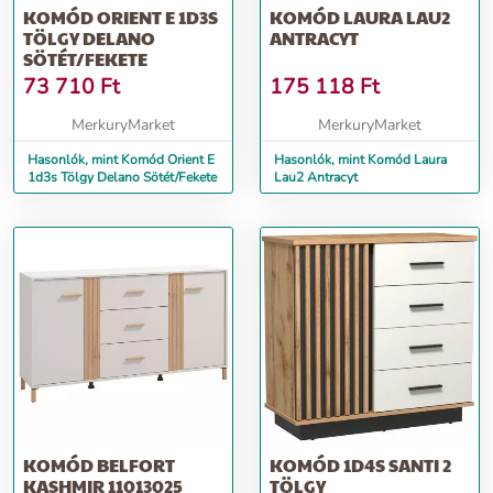
KOMÓD ORIENT E 1D3S
KOMÓD LAURA LAU2
TÖLGY DELANO
ANTRACYT
SÖTÉT/FEKETE
73 710
Ft
175 118
Ft
MerkuryMarket
MerkuryMarket
Hasonlók, mint Komód Orient E
Hasonlók, mint Komód Laura
1d3s Tölgy Delano Sötét/Fekete
Lau2 Antracyt
KOMÓD BELFORT
KOMÓD 1D4S SANTI 2
KASHMIR 11013025
TÖLGY