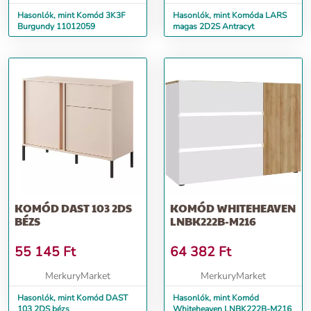
Hasonlók, mint Komód 3K3F
Hasonlók, mint Komóda LARS
Burgundy 11012059
magas 2D2S Antracyt
KOMÓD DAST 103 2DS
KOMÓD WHITEHEAVEN
BÉZS
LNBK222B-M216
55 145
Ft
64 382
Ft
MerkuryMarket
MerkuryMarket
Hasonlók, mint Komód DAST
Hasonlók, mint Komód
103 2DS bézs
Whiteheaven LNBK222B-M216