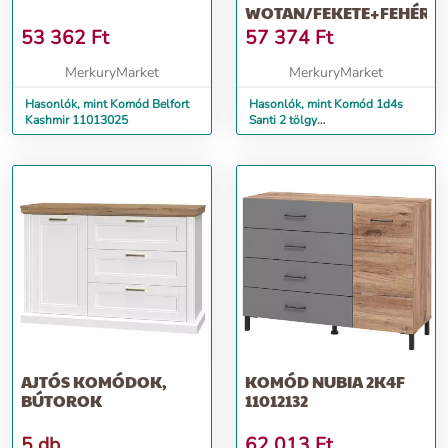
WOTAN/FEKETE+FEHÉR
53 362
Ft
57 374
Ft
MerkuryMarket
MerkuryMarket
Hasonlók, mint Komód Belfort
Hasonlók, mint Komód 1d4s
Kashmir 11013025
Santi 2 tölgy
Wotan/Fekete+fehér
AJTÓS KOMÓDOK,
KOMÓD NUBIA 2K4F
BÚTOROK
11012132
5 db
62 013
Ft