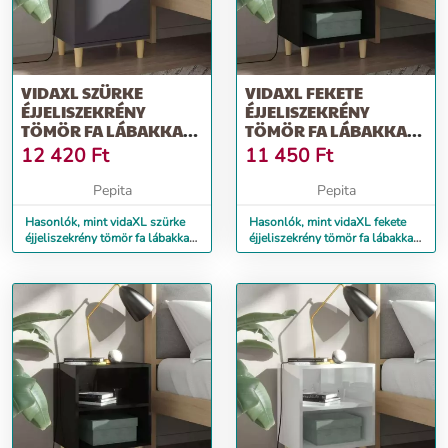
VIDAXL SZÜRKE
VIDAXL FEKETE
ÉJJELISZEKRÉNY
ÉJJELISZEKRÉNY
TÖMÖR FA LÁBAKKAL
TÖMÖR FA LÁBAKKAL
40 X 30 X 50 CM
40 X 30 X 50 CM
12 420
Ft
11 450
Ft
Pepita
Pepita
Hasonlók, mint vidaXL szürke
Hasonlók, mint vidaXL fekete
éjjeliszekrény tömör fa lábakkal
éjjeliszekrény tömör fa lábakkal
40 x 30 x 50 cm
40 x 30 x 50 cm