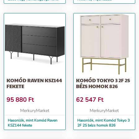
KOMÓD RAVEN KSZ144
KOMÓD TOKYO 3 2F 2S
FEKETE
BÉZS HOMOK 826
95 880
Ft
62 547
Ft
MerkuryMarket
MerkuryMarket
Hasonlók, mint Komód Raven
Hasonlók, mint Komód Tokyo 3
KSZ144 fekete
2F 2S bézs homok 826