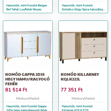
Hasonlók, mint Komód Bergen
Hasonlók, mint Komód
Be7 fehér Lux/fehér fényes
Solletico tölgy Spica halszálka /
tölgy Bartex
KOMÓD GAPPA 2D3S
KOMÓD KILLARNEY
HEGY HAMU/RAGYOGÓ
KQLK222L
FEHÉR
81 514
Ft
77 351
Ft
MerkuryMarket
MerkuryMarket
Hasonlók, mint Komód Gappa
Hasonlók, mint Komód
2d3s hegy hamu/ragyogó fehér
Killarney KQLK222L