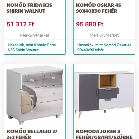
KOMÓD FRIDA K3S
KOMÓD OSKAR 4S
SHIRIN WALNUT
90X40X90 FEHÉR
51 312
Ft
95 880
Ft
MerkuryMarket
MerkuryMarket
Hasonlók, mint Komód Frida
Hasonlók, mint Komód Oskar 4s
K3S Shirin Walnut
90x40x90 fehér
KOMÓD BELLAGIO 27
KOMODA JOKER 8
2+2 FEHÉR
FEHÉR/GRAFIT/SZÜRKE/T