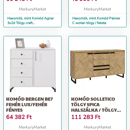
MerkuryMarket
MerkuryMarket
Hasonlók, mint Komód Agnar
Hasonlók, mint Komód Palmer
3s2d Tölgy craft
C wotan tölgy / fekete
aranysárga+fehér
KOMÓD BERGEN BE7
KOMÓD SOLLETICO
FEHÉR LUX/FEHÉR
TÖLGY SPICA
FÉNYES
HALSZÁLKA / TÖLGY
BARTEX
64 382
Ft
111 283
Ft
MerkuryMarket
MerkuryMarket