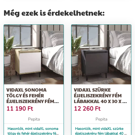
Még ezek is érdekelhetnek:
VIDAXL SONOMA
VIDAXL SZÜRKE
TÖLGY ÉS FEHÉR
ÉJJELISZEKRÉNY FÉM
ÉJJELISZEKRÉNY FÉM
LÁBAKKAL 40 X 30 X 50
LÁBAKKAL 40X30X50
CM
11 190
Ft
12 260
Ft
CM
Pepita
Pepita
Hasonlók, mint vidaXL sonoma
Hasonlók, mint vidaXL szürke
tölgy és fehér éjjeliszekrény fém
éjjeliszekrény fém lábakkal 40 x