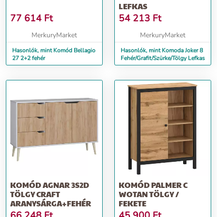
LEFKAS
77 614
Ft
54 213
Ft
MerkuryMarket
MerkuryMarket
Hasonlók, mint Komód Bellagio
Hasonlók, mint Komoda Joker 8
27 2+2 fehér
Fehér/Grafit/Szürke/Tölgy Lefkas
KOMÓD AGNAR 3S2D
KOMÓD PALMER C
TÖLGY CRAFT
WOTAN TÖLGY /
ARANYSÁRGA+FEHÉR
FEKETE
66 248
Ft
45 900
Ft