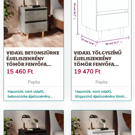
VIDAXL BETONSZÜRKE
VIDAXL TÖLGYSZÍNŰ
ÉJJELISZEKRÉNY
ÉJJELISZEKRÉNY
TÖMÖR FENYŐFA
TÖMÖR FENYŐFA
LÁBAKKAL 40X35X50
LÁBAKKAL 40X35X50
15 460
Ft
19 470
Ft
CM
CM
Pepita
Pepita
Hasonlók, mint vidaXL
Hasonlók, mint vidaXL
betonszürke éjjeliszekrény
tölgyszínű éjjeliszekrény tömör
tömör fenyőfa lábakkal
fenyőfa lábakkal 40x35x50 cm
40x35x50 cm