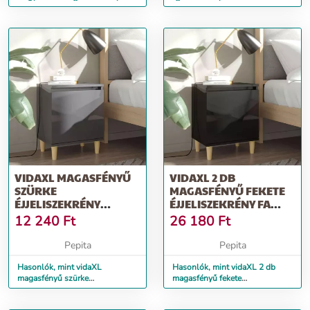
lábakkal 40x30x50 cm
30 x 50 cm
VIDAXL MAGASFÉNYŰ
VIDAXL 2 DB
SZÜRKE
MAGASFÉNYŰ FEKETE
ÉJJELISZEKRÉNY
ÉJJELISZEKRÉNY FA
TÖMÖR FA LÁBAKKAL
LÁBAKKAL 40X30X50
12 240
Ft
26 180
Ft
40X30X50 CM
CM
Pepita
Pepita
Hasonlók, mint vidaXL
Hasonlók, mint vidaXL 2 db
magasfényű szürke
magasfényű fekete
éjjeliszekrény tömör fa lábakkal
éjjeliszekrény fa lábakkal
40x30x50 cm
40x30x50 cm