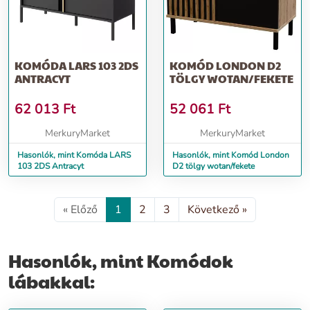
KOMÓDA LARS 103 2DS
KOMÓD LONDON D2
ANTRACYT
TÖLGY WOTAN/FEKETE
62 013
Ft
52 061
Ft
MerkuryMarket
MerkuryMarket
Hasonlók, mint Komóda LARS
Hasonlók, mint Komód London
103 2DS Antracyt
D2 tölgy wotan/fekete
« Előző
1
2
3
Következő »
Hasonlók, mint Komódok
lábakkal: