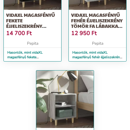
VIDAXL MAGASFÉNYŰ
VIDAXL MAGASFÉNYŰ
FEKETE
FEHÉR ÉJJELISZEKRÉNY
ÉJJELISZEKRÉNY
TÖMÖR FA LÁBAKKAL
TÖMÖR FA LÁBAKKAL
40X30X50CM
14 700
Ft
12 950
Ft
40X30X50CM
Pepita
Pepita
Hasonlók, mint vidaXL
Hasonlók, mint vidaXL
magasfényű fekete
magasfényű fehér éjjeliszekrény
éjjeliszekrény tömör fa lábakkal
tömör fa lábakkal 40x30x50cm
40x30x50cm