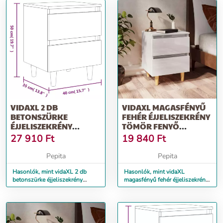
VIDAXL 2 DB
VIDAXL MAGASFÉNYŰ
BETONSZÜRKE
FEHÉR ÉJJELISZEKRÉNY
ÉJJELISZEKRÉNY
TÖMÖR FENYŐ
TÖMÖR FENYŐ
LÁBAKKAL
27 910
Ft
19 840
Ft
LÁBAKKAL
40X35X50CM
40X35X50CM
Pepita
Pepita
Hasonlók, mint vidaXL 2 db
Hasonlók, mint vidaXL
betonszürke éjjeliszekrény
magasfényű fehér éjjeliszekrény
tömör fenyő lábakkal
tömör fenyő lábakkal
40x35x50cm
40x35x50cm