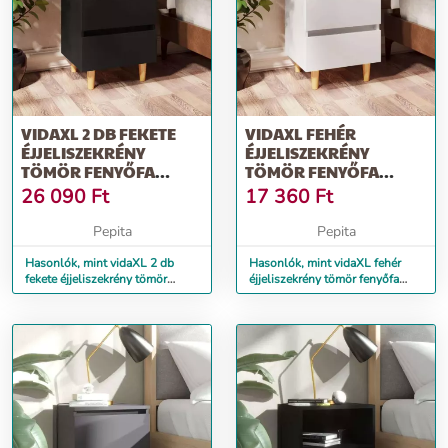
VIDAXL 2 DB FEKETE
VIDAXL FEHÉR
ÉJJELISZEKRÉNY
ÉJJELISZEKRÉNY
TÖMÖR FENYŐFA
TÖMÖR FENYŐFA
LÁBAKKAL 40X35X50
LÁBAKKAL 40 X 35 X 50
26 090
Ft
17 360
Ft
CM
CM
Pepita
Pepita
Hasonlók, mint vidaXL 2 db
Hasonlók, mint vidaXL fehér
fekete éjjeliszekrény tömör
éjjeliszekrény tömör fenyőfa
fenyőfa lábakkal 40x35x50 cm
lábakkal 40 x 35 x 50 cm