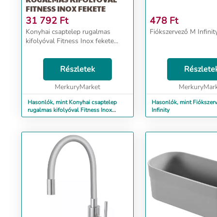
FITNESS INOX FEKETE
31 792
Ft
478
Ft
Konyhai csaptelep rugalmas
Fiókszervező M Infinity.
kifolyóval Fitness Inox fekete...
Részletek
Részlete
MerkuryMarket
MerkuryMar
Hasonlók, mint Konyhai csaptelep
Hasonlók, mint Fiókszer
rugalmas kifolyóval Fitness Inox
Infinity
fekete