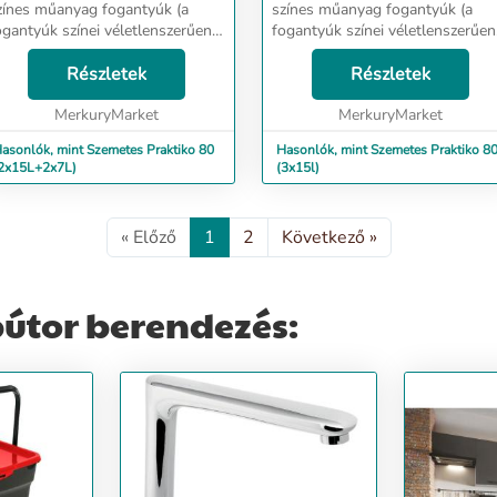
zínes műanyag fogantyúk (a
színes műanyag fogantyúk (a
ogantyúk színei véletlenszerűen
fogantyúk színei véletlenszerűen
annak kiválasztva, nem
vannak kiválasztva, nem
métlődnek a készletben) L-450
Részletek
ismétlődnek a készletben) L-450
Részletek
s L-500 mélységű fiókokhoz az
és L-500 mélységű fiókokhoz az
ek egy...
MerkuryMarket
élek egye...
MerkuryMarket
asonlók, mint Szemetes Praktiko 80
Hasonlók, mint Szemetes Praktiko 80
2x15L+2x7L)
(3x15l)
« Előző
1
2
Következő »
útor berendezés: