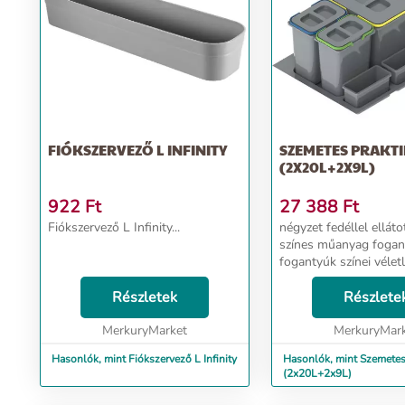
FIÓKSZERVEZŐ L INFINITY
SZEMETES PRAKTIKO 80
(2X20L+2X9L)
922
Ft
27 388
Ft
Fiókszervező L Infinity...
négyzet fedéllel ellátott tartályok
színes műanyag fogan
fogantyúk színei vélet
vannak kiválasztva, n
Részletek
ismétlődnek a készletben) 
Részlete
és L-500 mélységű fiók
MerkuryMarket
élek egy...
MerkuryMar
Hasonlók, mint Fiókszervező L Infinity
Hasonlók, mint Szemetes Praktiko 
(2x20L+2x9L)