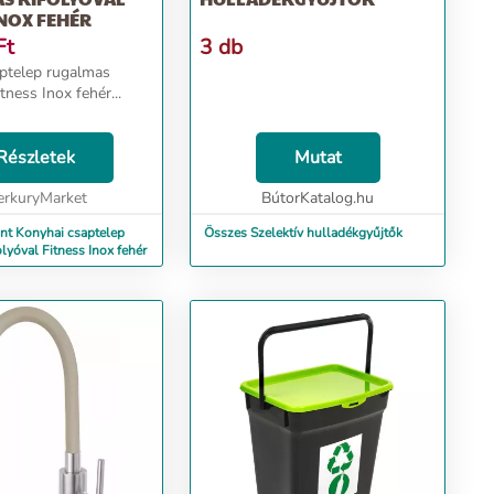
INOX FEHÉR
Ft
3 db
ptelep rugalmas
itness Inox fehér...
Részletek
Mutat
rkuryMarket
BútorKatalog.hu
nt Konyhai csaptelep
Összes Szelektív hulladékgyűjtők
lyóval Fitness Inox fehér