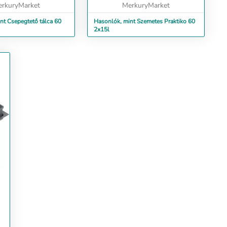
rkuryMarket
élek egye...
MerkuryMarket
nt Csepegtető tálca 60
Hasonlók, mint Szemetes Praktiko 60
2x15l