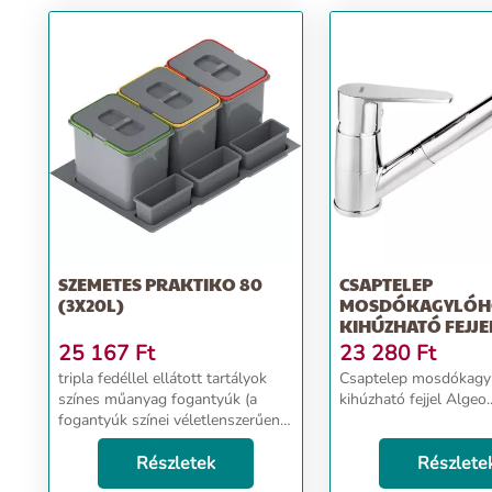
SZEMETES PRAKTIKO 80
CSAPTELEP
(3X20L)
MOSDÓKAGYLÓH
KIHÚZHATÓ FEJJE
25 167
Ft
23 280
Ft
tripla fedéllel ellátott tartályok
Csaptelep mosdókagy
színes műanyag fogantyúk (a
kihúzható fejjel Algeo..
fogantyúk színei véletlenszerűen
vannak kiválasztva, nem
ismétlődnek a készletben) L-450
Részletek
Részlete
és L-500 mélységű fiókokhoz az