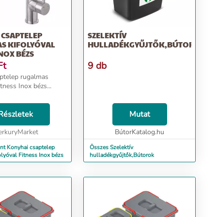
 CSAPTELEP
SZELEKTÍV
S KIFOLYÓVAL
HULLADÉKGYŰJTŐK,BÚTOROK
INOX BÉZS
Ft
9 db
ptelep rugalmas
itness Inox bézs...
Részletek
Mutat
rkuryMarket
BútorKatalog.hu
nt Konyhai csaptelep
Összes Szelektív
lyóval Fitness Inox bézs
hulladékgyűjtők,Bútorok