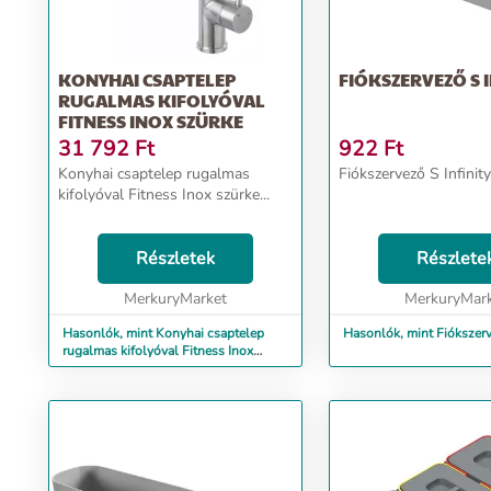
KONYHAI CSAPTELEP
FIÓKSZERVEZŐ S I
RUGALMAS KIFOLYÓVAL
FITNESS INOX SZÜRKE
31 792
Ft
922
Ft
Konyhai csaptelep rugalmas
Fiókszervező S Infinity.
kifolyóval Fitness Inox szürke...
Részletek
Részlete
MerkuryMarket
MerkuryMar
Hasonlók, mint Konyhai csaptelep
Hasonlók, mint Fiókszerve
rugalmas kifolyóval Fitness Inox
szürke