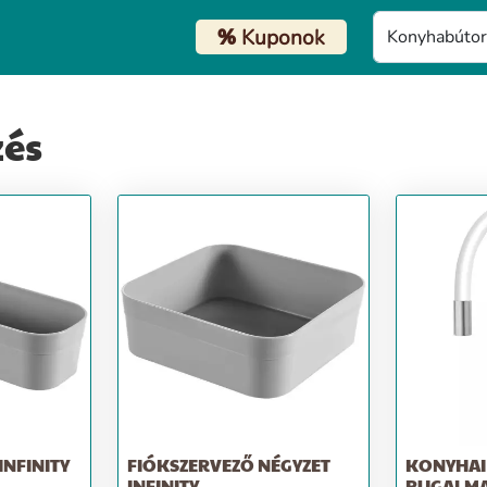
%
Kuponok
és
INFINITY
FIÓKSZERVEZŐ NÉGYZET
KONYHAI
INFINITY
RUGALMA