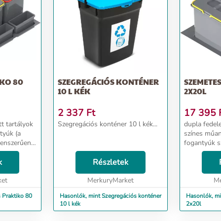
SZEGREGÁCIÓS KONTÉNER
SZEMETES PRAKTIKO 
10 L KÉK
2X20L
2 337
Ft
17 395
Szegregációs konténer 10 l kék...
dupla fedeles tartályok készletben
tyúk (a
színes műan
lenszerűen
fogantyúk s
em
vannak kivá
L-450
k
Részletek
ismétlődnek a 
okhoz az
és L-500 mél
ket
MerkuryMarket
élek egye...
Me
80
Hasonlók, mint Szegregációs konténer
Hasonlók, mint Sz
10 l kék
2x20l