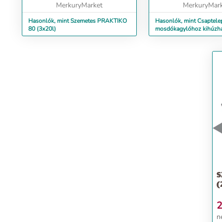
élek egye...
MerkuryMarket
MerkuryMar
Hasonlók, mint Szemetes PRAKTIKO
Hasonlók, mint Csaptele
80 (3x20l)
mosdókagylóhoz kihúzhat
Algeo
S
(
2
négyzet