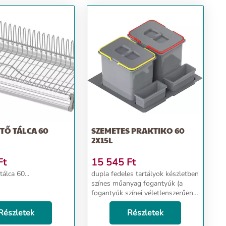
TŐ TÁLCA 60
SZEMETES PRAKTIKO 60
2X15L
Ft
15 545
Ft
álca 60...
dupla fedeles tartályok készletben
színes műanyag fogantyúk (a
fogantyúk színei véletlenszerűen
vannak kiválasztva, nem
Részletek
ismétlődnek a készletben) L-450
Részletek
és L-500 mélységű fiókokhoz az