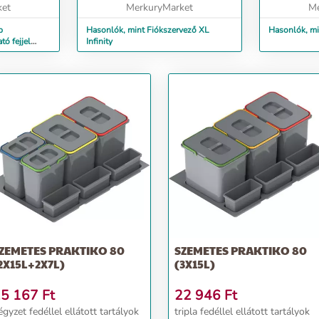
ket
MerkuryMarket
Me
p
Hasonlók, mint Fiókszervező XL
Hasonlók, mi
ó fejjel
Infinity
ZEMETES PRAKTIKO 80
SZEMETES PRAKTIKO 80
2X15L+2X7L)
(3X15L)
5 167
Ft
22 946
Ft
 fedéllel ellátott tartályok
tripla fedéllel ellátott tartályok