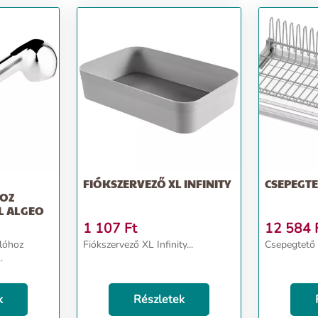
FIÓKSZERVEZŐ XL INFINITY
CSEPEGTE
OZ
L ALGEO
1 107
Ft
12 584
lóhoz
Fiókszervező XL Infinity...
Csepegtető t
.
k
Részletek