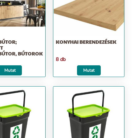
BÚTOR;
KONYHAI BERENDEZÉSEK
T
ÚTOR, BÚTOROK
8 db
Mutat
Mutat