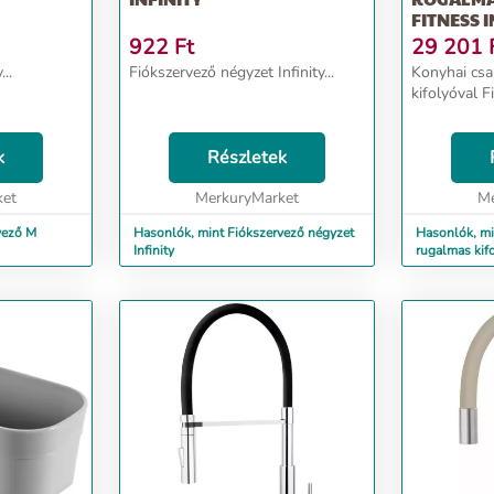
FITNESS 
922
Ft
29 201
..
Fiókszervező négyzet Infinity...
Konyhai csa
kifolyóval F
k
Részletek
ket
MerkuryMarket
Me
vező M
Hasonlók, mint Fiókszervező négyzet
Hasonlók, mi
Infinity
rugalmas kifo