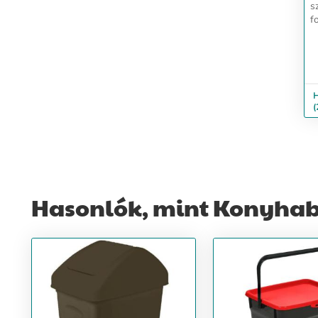
s
f
v
is
é
él
H
(
Hasonlók, mint Konyhab