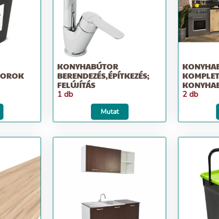
KONYHABÚTOR
KONYHA
TOROK
BERENDEZÉS,ÉPÍTKEZÉS;
KOMPLET
FELÚJÍTÁS
KONYHAB
1 db
2 db
Mutat