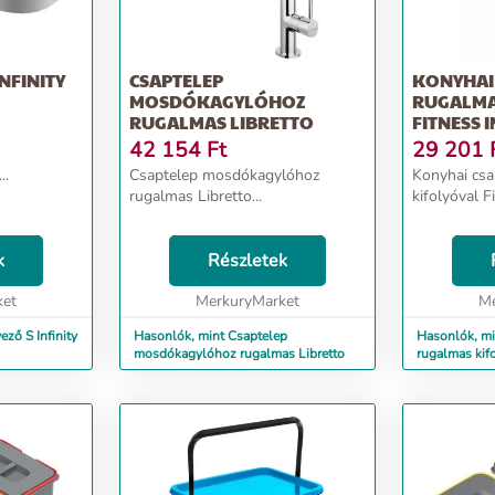
NFINITY
CSAPTELEP
KONYHAI
MOSDÓKAGYLÓHOZ
RUGALMA
RUGALMAS LIBRETTO
FITNESS 
42 154
Ft
29 201
..
Csaptelep mosdókagylóhoz
Konyhai csa
rugalmas Libretto...
kifolyóval F
k
Részletek
ket
MerkuryMarket
Me
ző S Infinity
Hasonlók, mint Csaptelep
Hasonlók, mi
mosdókagylóhoz rugalmas Libretto
rugalmas kifo