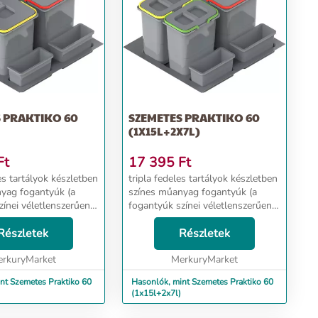
60
SZEMETES PRAKTIKO 60
(1X15L+2X7L)
Ft
17 395
Ft
tripla fedeles tartályok készletben
yag fogantyúk (a
színes műanyag fogantyúk (a
zínei véletlenszerűen
fogantyúk színei véletlenszerűen
lasztva, nem
kerülnek kiválasztásra, nem
készletben) L-450
Részletek
ismétlődnek egy adott készletben)
Részletek
ységű fiókokhoz az
L-450 és L-500 mélységű
rkuryMarket
fiókokhoz ...
MerkuryMarket
emetes Praktiko 60
Hasonlók, mint Szemetes Praktiko 60
(1x15l+2x7l)