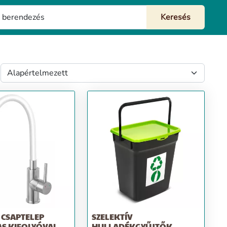
 CSAPTELEP
SZELEKTÍV
S KIFOLYÓVAL
HULLADÉKGYŰJTŐK