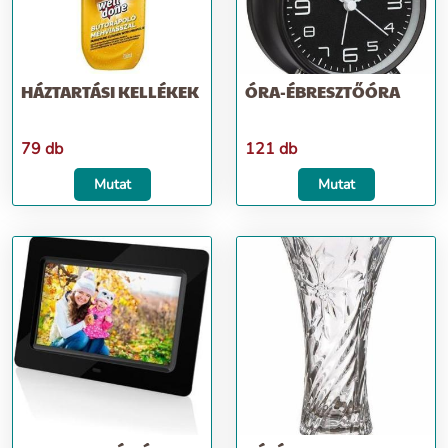
HÁZTARTÁSI KELLÉKEK
ÓRA-ÉBRESZTŐÓRA
79 db
121 db
Mutat
Mutat