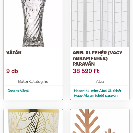
VÁZÁK
ABEL XL FEHÉR (VAGY
ABRAM FEHÉR)
PARAVÁN
9 db
38 590
Ft
BútorKatalog.hu
Alza
Összes Vázák
Hasonlók, mint Abel XL fehér
(vagy Abram fehér) paraván