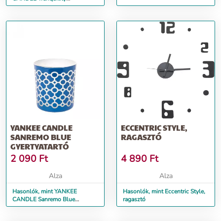
Gyertyatartó, lila
YANKEE CANDLE
ECCENTRIC STYLE,
SANREMO BLUE
RAGASZTÓ
GYERTYATARTÓ
2 090
Ft
4 890
Ft
Alza
Alza
Hasonlók, mint YANKEE
Hasonlók, mint Eccentric Style,
CANDLE Sanremo Blue
ragasztó
Gyertyatartó