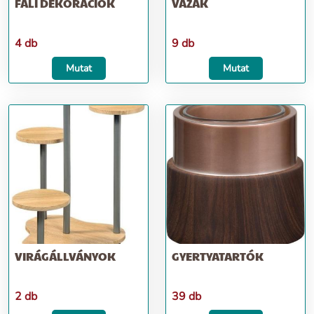
FALI DEKORÁCIÓK
VÁZÁK
4 db
9 db
Mutat
Mutat
VIRÁGÁLLVÁNYOK
GYERTYATARTÓK
2 db
39 db