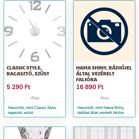
CLASSIC STYLE,
HAMA SHINY, RÁDIÓJEL
RAGASZTÓ, EZÜST
ÁLTAL VEZÉRELT
FALIÓRA
5 290
Ft
16 890
Ft
Alza
Alza
Hasonlók, mint Classic Style,
Hasonlók, mint Hama Shiny,
ragasztó, ezüst
rádiójel által vezérelt falióra