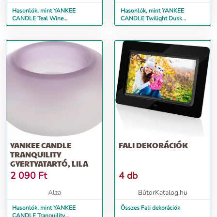
Hasonlók, mint YANKEE
Hasonlók, mint YANKEE
CANDLE Teal Wine
CANDLE Twilight Dusk
Gyertyatartó
Gyertyatartó
YANKEE CANDLE
FALI DEKORÁCIÓK
TRANQUILITY
GYERTYATARTÓ, LILA
2 090
Ft
4 db
Alza
BútorKatalog.hu
Hasonlók, mint YANKEE
Összes Fali dekorációk
CANDLE Tranquility