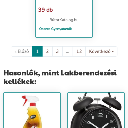
39 db
BútorKatalog.hu
Összes Gyertyatartók
« Előző
1
2
3
…
12
Következő »
Hasonlók, mint Lakberendezési
kellékek: