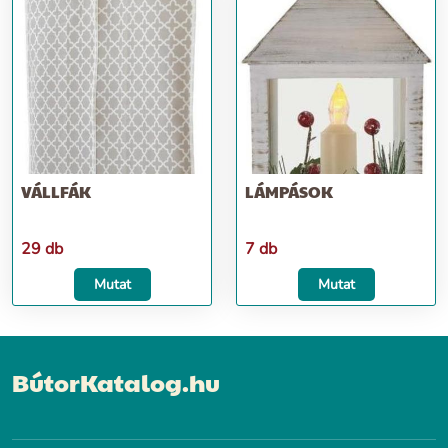
VÁLLFÁK
LÁMPÁSOK
29 db
7 db
Mutat
Mutat
BútorKatalog.hu