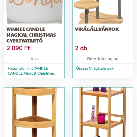
YANKEE CANDLE
VIRÁGÁLLVÁNYOK
MAGICAL CHRISTMAS
GYERTYATARTÓ
2 090
Ft
2 db
Alza
BútorKatalog.hu
Hasonlók, mint YANKEE
Összes Virágállványok
CANDLE Magical Christmas
Gyertyatartó