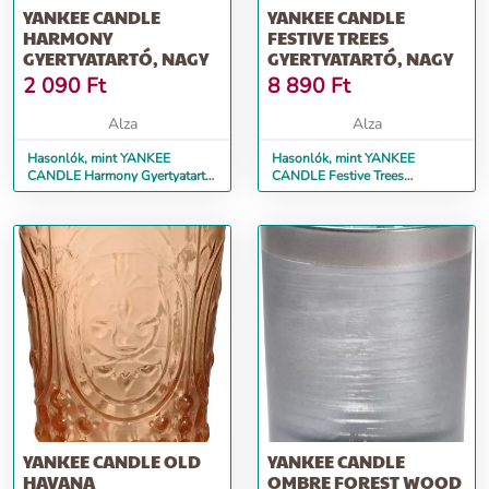
YANKEE CANDLE
YANKEE CANDLE
HARMONY
FESTIVE TREES
GYERTYATARTÓ, NAGY
GYERTYATARTÓ, NAGY
2 090
Ft
8 890
Ft
Alza
Alza
Hasonlók, mint YANKEE
Hasonlók, mint YANKEE
CANDLE Harmony Gyertyatartó,
CANDLE Festive Trees
nagy
Gyertyatartó, nagy
YANKEE CANDLE OLD
YANKEE CANDLE
HAVANA
OMBRE FOREST WOOD