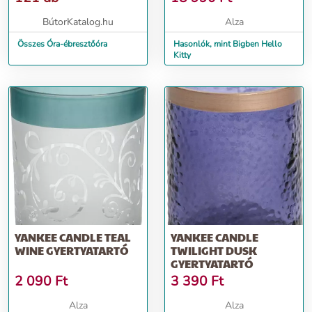
BútorKatalog.hu
Alza
Összes Óra-ébresztőóra
Hasonlók, mint Bigben Hello
Kitty
YANKEE CANDLE TEAL
YANKEE CANDLE
WINE GYERTYATARTÓ
TWILIGHT DUSK
GYERTYATARTÓ
2 090
Ft
3 390
Ft
Alza
Alza