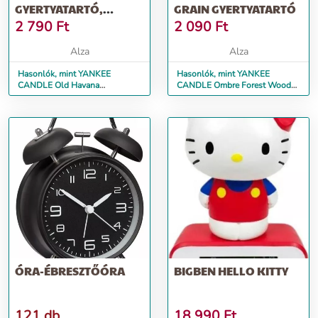
GYERTYATARTÓ,
GRAIN GYERTYATARTÓ
NARANCSSZÍN
2 790
Ft
2 090
Ft
Alza
Alza
Hasonlók, mint YANKEE
Hasonlók, mint YANKEE
CANDLE Old Havana
CANDLE Ombre Forest Wood
Gyertyatartó, narancsszín
Grain Gyertyatartó
ÓRA-ÉBRESZTŐÓRA
BIGBEN HELLO KITTY
121 db
18 990
Ft