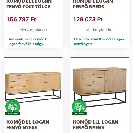
KOMÓD LLL LOGAN
KOMÓD L LOGAN
FENYŐ FOLT TÖLGY
FENYŐ NYERS
156 797
Ft
129 073
Ft
MerkuryMarket
MerkuryMarket
Hasonlók, mint Komód lll
Hasonlók, mint Komód l Logan
Logan fenyő folt tölgy
fenyő nyers
KOMÓD LL LOGAN
KOMÓD LLL LOGAN
FENYŐ NYERS
FENYŐ NYERS