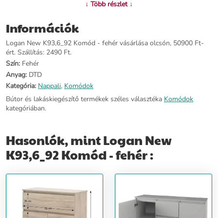
↓ Több részlet ↓
köszönhetően hosszú éveken keresztül lesz otthonunk egyik
hasznos és dekoratív eleme. Jellemzői: - Modern stílus - 2 ajtós - 1
Információk
fiókos - Anyaga: DTD laminált - Színe: fehér - Mérete: 92 x 40 x
93,6 cm
Logan New K93,6_92 Komód - fehér vásárlása olcsón, 50900 Ft-
ért. Szállítás: 2490 Ft.
További információ>>
Szín:
Fehér
Anyag:
DTD
Kategória:
Nappali
,
Komódok
Bútor és lakáskiegészítő termékek széles választéka
Komódok
kategóriában.
Hasonlók, mint Logan New
K93,6_92 Komód - fehér :