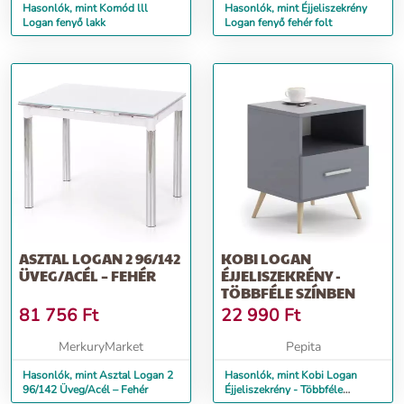
Hasonlók, mint Komód lll
Hasonlók, mint Éjjeliszekrény
Logan fenyő lakk
Logan fenyő fehér folt
ASZTAL LOGAN 2 96/142
KOBI LOGAN
ÜVEG/ACÉL – FEHÉR
ÉJJELISZEKRÉNY -
TÖBBFÉLE SZÍNBEN
81 756
Ft
22 990
Ft
MerkuryMarket
Pepita
Hasonlók, mint Asztal Logan 2
Hasonlók, mint Kobi Logan
96/142 Üveg/Acél – Fehér
Éjjeliszekrény - Többféle