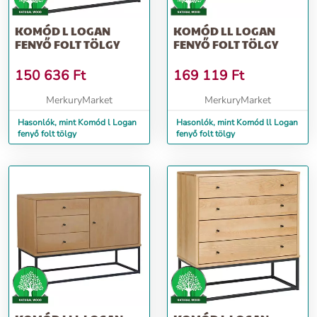
KOMÓD L LOGAN
KOMÓD LL LOGAN
FENYŐ FOLT TÖLGY
FENYŐ FOLT TÖLGY
150 636
Ft
169 119
Ft
MerkuryMarket
MerkuryMarket
Hasonlók, mint Komód l Logan
Hasonlók, mint Komód ll Logan
fenyő folt tölgy
fenyő folt tölgy