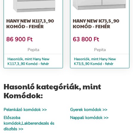
HANY NEW K117,3_90
HANY NEW K73,5_90
KOMÓD - FEHÉR
KOMÓD - FEHÉR
86 900
Ft
63 800
Ft
Pepita
Pepita
Hasonlók, mint Hany New
Hasonlók, mint Hany New
K117,3_90 Komód - fehér
K73,5_90 Komód - fehér
Hasonló kategóriák, mint
Komódok:
Pelenkázó komódok >>
Gyerek komódok >>
Előszoba
Nappali komódok >>
komódok,Lakberendezés és
díszítés >>