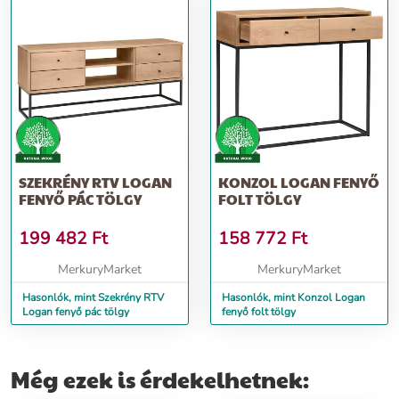
SZEKRÉNY RTV LOGAN
KONZOL LOGAN FENYŐ
FENYŐ PÁC TÖLGY
FOLT TÖLGY
199 482
Ft
158 772
Ft
MerkuryMarket
MerkuryMarket
Hasonlók, mint Szekrény RTV
Hasonlók, mint Konzol Logan
Logan fenyő pác tölgy
fenyő folt tölgy
Még ezek is érdekelhetnek: