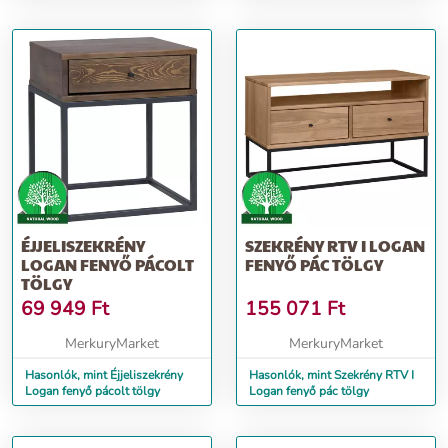
színben
ÉJJELISZEKRÉNY
SZEKRÉNY RTV I LOGAN
LOGAN FENYŐ PÁCOLT
FENYŐ PÁC TÖLGY
TÖLGY
69 949
Ft
155 071
Ft
MerkuryMarket
MerkuryMarket
Hasonlók, mint Éjjeliszekrény
Hasonlók, mint Szekrény RTV I
Logan fenyő pácolt tölgy
Logan fenyő pác tölgy