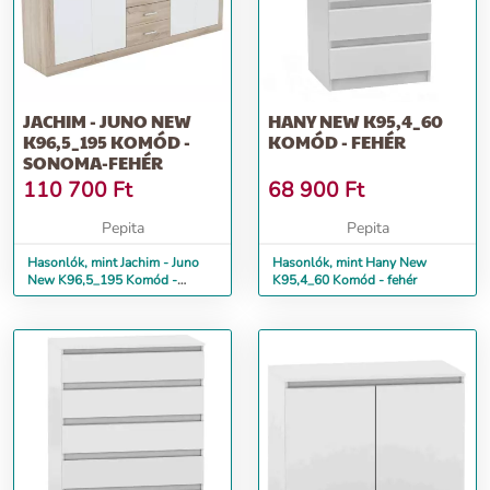
JACHIM - JUNO NEW
HANY NEW K95,4_60
K96,5_195 KOMÓD -
KOMÓD - FEHÉR
SONOMA-FEHÉR
110 700
Ft
68 900
Ft
Pepita
Pepita
Hasonlók, mint Jachim - Juno
Hasonlók, mint Hany New
New K96,5_195 Komód -
K95,4_60 Komód - fehér
sonoma-fehér