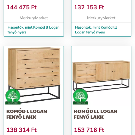
144 475
Ft
132 153
Ft
MerkuryMarket
MerkuryMarket
Hasonlók, mint Komód ll Logan
Hasonlók, mint Komód lll
fenyő nyers
Logan fenyő nyers
KOMÓD L LOGAN
KOMÓD LL LOGAN
FENYŐ LAKK
FENYŐ LAKK
138 314
Ft
153 716
Ft