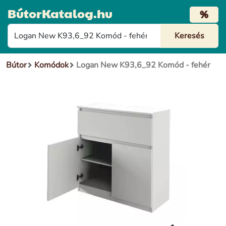
BútorKatalog.hu
%
Bútor
Komódok
Logan New K93,6_92 Komód - fehér