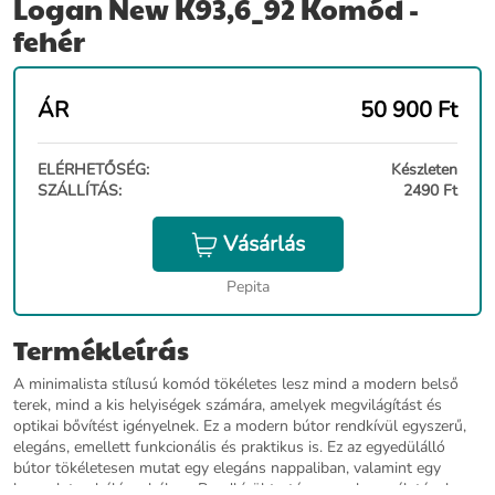
Logan New K93,6_92 Komód -
fehér
ÁR
50 900
Ft
ELÉRHETŐSÉG:
Készleten
SZÁLLÍTÁS:
2490 Ft
Vásárlás
Pepita
Termékleírás
A minimalista stílusú komód tökéletes lesz mind a modern belső
terek, mind a kis helyiségek számára, amelyek megvilágítást és
optikai bővítést igényelnek. Ez a modern bútor rendkívül egyszerű,
elegáns, emellett funkcionális és praktikus is. Ez az egyedülálló
bútor tökéletesen mutat egy elegáns nappaliban, valamint egy
hangulatos hálószobában. Rendkívül tartós anyaghasználatának