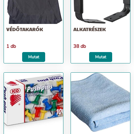
VÉDŐTAKARÓK
ALKATRÉSZEK
1 db
38 db
Mutat
Mutat