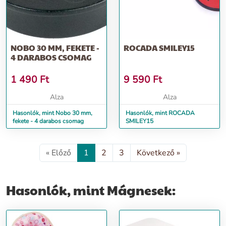
NOBO 30 MM, FEKETE -
ROCADA SMILEY15
4 DARABOS CSOMAG
1 490
Ft
9 590
Ft
Alza
Alza
Hasonlók, mint Nobo 30 mm,
Hasonlók, mint ROCADA
fekete - 4 darabos csomag
SMILEY15
« Előző
1
2
3
Következő »
Hasonlók, mint Mágnesek: