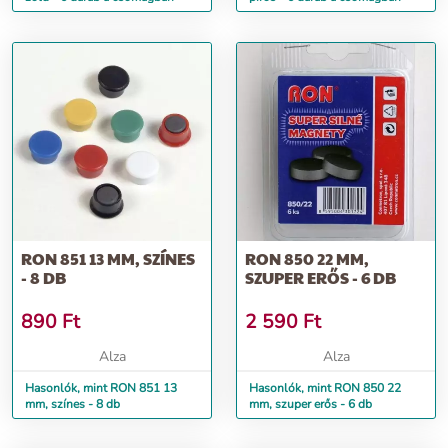
RON 851 13 MM, SZÍNES
RON 850 22 MM,
- 8 DB
SZUPER ERŐS - 6 DB
890
Ft
2 590
Ft
Alza
Alza
Hasonlók, mint RON 851 13
Hasonlók, mint RON 850 22
mm, színes - 8 db
mm, szuper erős - 6 db