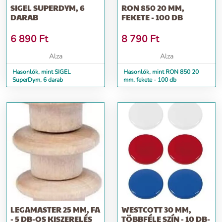
SIGEL SUPERDYM, 6
RON 850 20 MM,
DARAB
FEKETE - 100 DB
6 890
Ft
8 790
Ft
Alza
Alza
Hasonlók, mint SIGEL
Hasonlók, mint RON 850 20
SuperDym, 6 darab
mm, fekete - 100 db
LEGAMASTER 25 MM, FA
WESTCOTT 30 MM,
- 5 DB-OS KISZERELÉS
TÖBBFÉLE SZÍN - 10 DB-