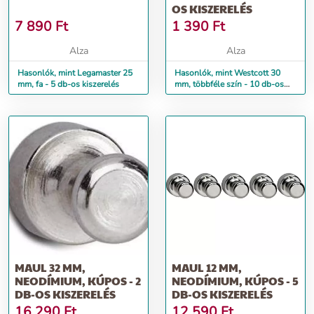
OS KISZERELÉS
7 890
Ft
1 390
Ft
Alza
Alza
Hasonlók, mint Legamaster 25
Hasonlók, mint Westcott 30
mm, fa - 5 db-os kiszerelés
mm, többféle szín - 10 db-os
kiszerelés
MAUL 32 MM,
MAUL 12 MM,
NEODÍMIUM, KÚPOS - 2
NEODÍMIUM, KÚPOS - 5
DB-OS KISZERELÉS
DB-OS KISZERELÉS
16 290
Ft
12 590
Ft