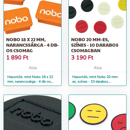
NOBO 18 X 22 MM,
NOBO 20 MM-ES,
NARANCSSÁRGA - 4 DB-
SZÍNES - 10 DARABOS
OS CSOMAG
CSOMAGBAN
1 890
Ft
3 190
Ft
Alza
Alza
Hasonlók, mint Nobo 18 x 22
Hasonlók, mint Nobo 20 mm-
mm, narancssárga - 4 db-os
es, színes - 10 darabos
csomag
csomagban