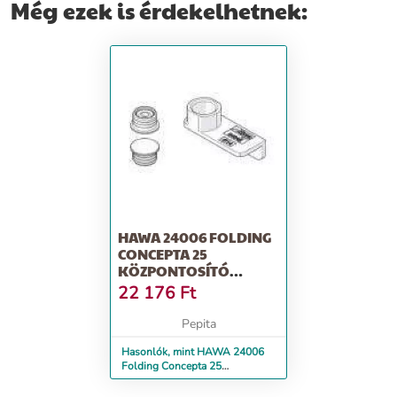
Még ezek is érdekelhetnek:
HAWA 24006 FOLDING
CONCEPTA 25
KÖZPONTOSÍTÓ
MÁGNESEK
22 176
Ft
Pepita
Hasonlók, mint HAWA 24006
Folding Concepta 25
központosító mágnesek