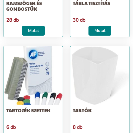
RAJZSZÖGEK ÉS
TÁBLA TISZTÍTÁS
GOMBOSTŰK
28 db
30 db
Mutat
Mutat
TARTOZÉK SZETTEK
TARTÓK
6 db
8 db