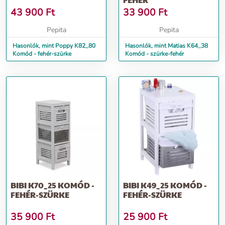
43 900
Ft
33 900
Ft
Pepita
Pepita
Hasonlók, mint Poppy K82_80
Hasonlók, mint Matias K64_38
Komód - fehér-szürke
Komód - szürke-fehér
BIBI K70_25 KOMÓD -
BIBI K49_25 KOMÓD -
FEHÉR-SZÜRKE
FEHÉR-SZÜRKE
35 900
Ft
25 900
Ft