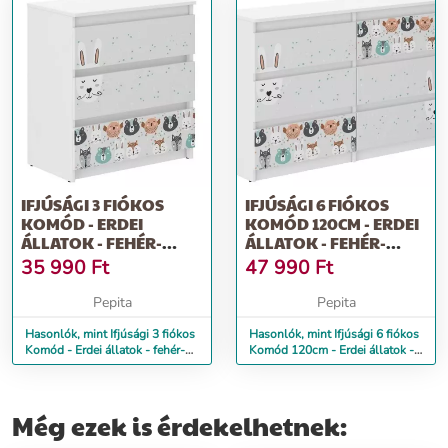
IFJÚSÁGI 3 FIÓKOS
IFJÚSÁGI 6 FIÓKOS
KOMÓD - ERDEI
KOMÓD 120CM - ERDEI
ÁLLATOK - FEHÉR-
ÁLLATOK - FEHÉR-
SZÜRKE
SZÜRKE
35 990
Ft
47 990
Ft
Pepita
Pepita
Hasonlók, mint Ifjúsági 3 fiókos
Hasonlók, mint Ifjúsági 6 fiókos
Komód - Erdei állatok - fehér-
Komód 120cm - Erdei állatok -
szürke
fehér-szürke
Még ezek is érdekelhetnek: