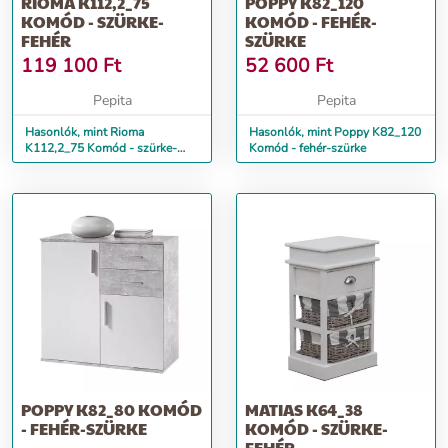
RIOMA K112,2_75
POPPY K82_120
KOMÓD - SZÜRKE-
KOMÓD - FEHÉR-
FEHÉR
SZÜRKE
119 100
Ft
52 600
Ft
Pepita
Pepita
Hasonlók, mint Rioma
Hasonlók, mint Poppy K82_120
K112,2_75 Komód - szürke-
Komód - fehér-szürke
fehér
POPPY K82_80 KOMÓD
MATIAS K64_38
- FEHÉR-SZÜRKE
KOMÓD - SZÜRKE-
FEHÉR