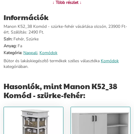
↓ Több részlet ↓
52 cm
Információk
További információ>>
Manon K52_38 Komód - szürke-fehér vásárlása olcsón, 23900 Ft-
ért. Szállítás: 2490 Ft.
Szín:
Fehér, Szürke
Anyag:
Fa
Kategória:
Nappali
,
Komódok
Bútor és lakáskiegészítő termékek széles választéka
Komódok
kategóriában.
Hasonlók, mint Manon K52_38
Komód - szürke-fehér: