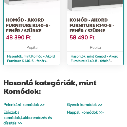
KOMÓD - AKORD
KOMÓD - AKORD
FURNITURE K140-6 -
FURNITURE K140-8 -
FEHÉR / SZÜRKE
FEHÉR / SZÜRKE
48 390
Ft
58 490
Ft
Pepita
Pepita
Hasonlók, mint Komód - Akord
Hasonlók, mint Komód - Akord
Furniture K140-6 - fehér /
Furniture K140-8 - fehér /
szürke
szürke
Hasonló kategóriák, mint
Komódok:
Pelenkázó komódok >>
Gyerek komódok >>
Előszoba
Nappali komódok >>
komódok,Lakberendezés és
díszítés >>