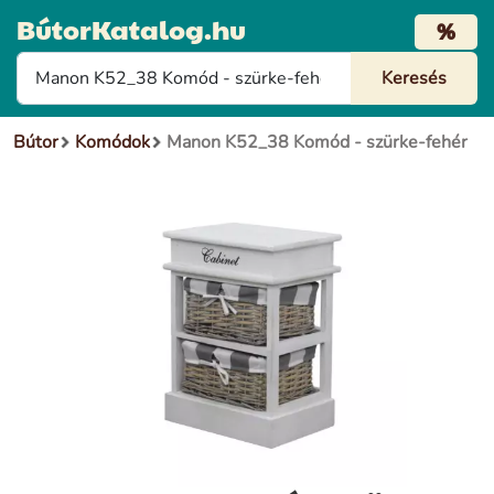
BútorKatalog.hu
%
Bútor
Komódok
Manon K52_38 Komód - szürke-fehér