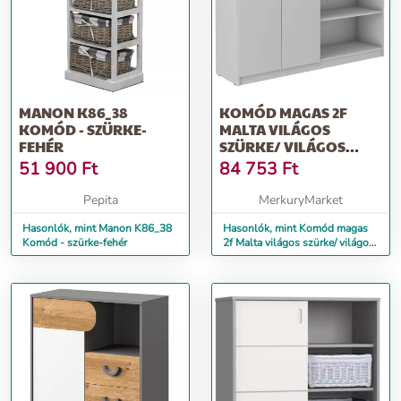
MANON K86_38
KOMÓD MAGAS 2F
KOMÓD - SZÜRKE-
MALTA VILÁGOS
FEHÉR
SZÜRKE/ VILÁGOS
SZÜRKE (850)
51 900
Ft
84 753
Ft
Pepita
MerkuryMarket
Hasonlók, mint Manon K86_38
Hasonlók, mint Komód magas
Komód - szürke-fehér
2f Malta világos szürke/ világos
szürke (850)