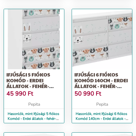
fehér
IFJÚSÁGI 5 FIÓKOS
IFJÚSÁGI 6 FIÓKOS
KOMÓD - ERDEI
KOMÓD 140CM - ERDEI
ÁLLATOK - FEHÉR-
ÁLLATOK - FEHÉR-
SZÜRKE
SZÜRKE
45 990
Ft
50 990
Ft
Pepita
Pepita
Hasonlók, mint Ifjúsági 5 fiókos
Hasonlók, mint Ifjúsági 6 fiókos
Komód - Erdei állatok - fehér-
Komód 140cm - Erdei állatok -
szürke
fehér-szürke