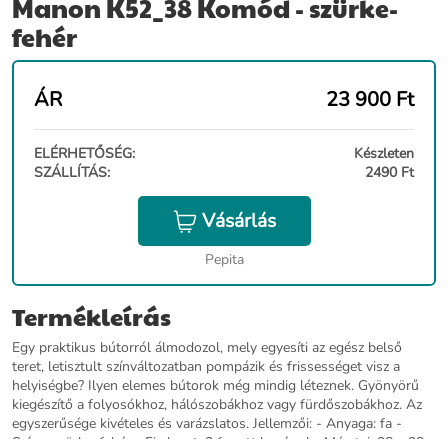
Manon K52_38 Komód - szürke-
fehér
ÁR
23 900
Ft
ELÉRHETŐSÉG:
Készleten
SZÁLLÍTÁS:
2490 Ft
Vásárlás
Pepita
Termékleírás
Egy praktikus bútorról álmodozol, mely egyesíti az egész belső
teret, letisztult színváltozatban pompázik és frissességet visz a
helyiségbe? Ilyen elemes bútorok még mindig léteznek. Gyönyörű
kiegészítő a folyosókhoz, hálószobákhoz vagy fürdőszobákhoz. Az
egyszerűsége kivételes és varázslatos. Jellemzői: - Anyaga: fa -
Színe: szürke, fehér - Fix keret, 2 fonott kosárral - Méretei: 38 x 28 x