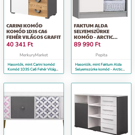
CARINI KOMÓD
FAKTUM ALDA
KOMÓD 1D3S CA6
SELYEMSZÜRKE
FEHÉR VILÁGOS GRAFIT
KOMÓD - ARCTIC
SZÜRKE /
40 341
Ft
89 990
Ft
SELYEMFÉNYŰ FEHÉR
MerkuryMarket
Pepita
Hasonlók, mint Carini komód
Hasonlók, mint Faktum Alda
Komód 1D3S Ca6 Fehér Világos
Selyemszürke komód - Arctic
Grafit
szürke / selyemfényű fehér