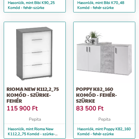
Hasonlók, mint Bibi K90_25
Hasonlók, mint Bibi K70_48
Komód - fehér-szürke
Komód - fehér-szürke
RIOMA NEW K112,2_75
POPPY K82_160
KOMÓD - SZÜRKE-
KOMÓD - FEHÉR-
FEHÉR
SZÜRKE
115 900
Ft
83 500
Ft
Pepita
Pepita
Hasonlók, mint Rioma New
Hasonlók, mint Poppy K82_160
K112,2_75 Komód - szürke-
Komód - fehér-szürke