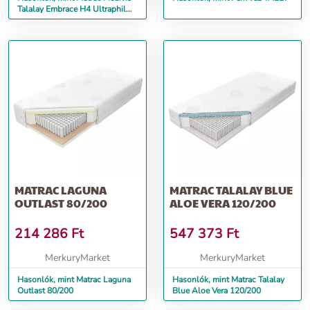
Talalay Embrace H4 Ultraphil
80/200
MATRAC LAGUNA
MATRAC TALALAY BLUE
OUTLAST 80/200
ALOE VERA 120/200
214 286
Ft
547 373
Ft
MerkuryMarket
MerkuryMarket
Hasonlók, mint Matrac Laguna
Hasonlók, mint Matrac Talalay
Outlast 80/200
Blue Aloe Vera 120/200