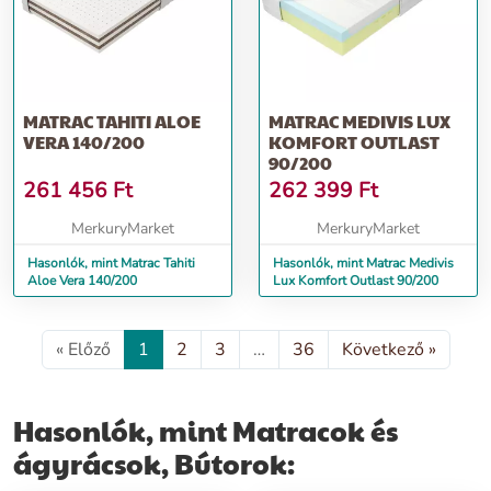
MATRAC TAHITI ALOE
MATRAC MEDIVIS LUX
VERA 140/200
KOMFORT OUTLAST
90/200
261 456
Ft
262 399
Ft
MerkuryMarket
MerkuryMarket
Hasonlók, mint Matrac Tahiti
Hasonlók, mint Matrac Medivis
Aloe Vera 140/200
Lux Komfort Outlast 90/200
« Előző
1
2
3
…
36
Következő »
Hasonlók, mint Matracok és
ágyrácsok, Bútorok: