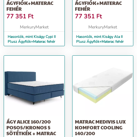
ÁGYFIÓK+MATERAC
ÁGYFIÓK+MATERAC
FEHÉR
FEHÉR
77 351
Ft
77 351
Ft
MerkuryMarket
MerkuryMarket
Hasonlók, mint Kiságy Cypi II
Hasonlók, mint Kiságy Ala II
Plusz Ágyfiók+Materac fehér
Plusz Ágyfiók+Materac fehér
ÁGY ALICE 160/200
MATRAC MEDIVIS LUX
POSO5/KRONOS 5
KOMFORT COOLING
SÖTÉTKÉK + MATRAC
140/200