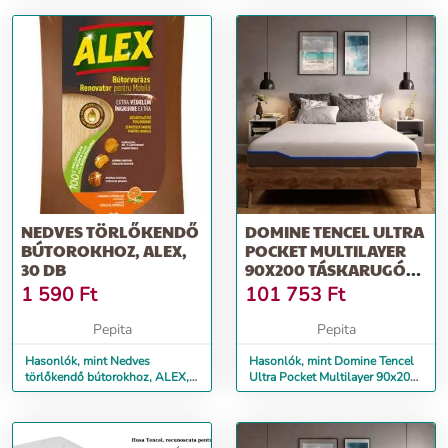
NEDVES TÖRLŐKENDŐ
DOMINE TENCEL ULTRA
BÚTOROKHOZ, ALEX,
POCKET MULTILAYER
30 DB
90X200 TÁSKARUGÓS
MATRACOK,...
1 590
Ft
101 753
Ft
Pepita
Pepita
Hasonlók, mint Nedves
Hasonlók, mint Domine Tencel
törlőkendő bútorokhoz, ALEX,
Ultra Pocket Multilayer 90x200
30 db
táskarugós matracok,...