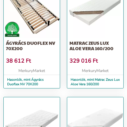
ÁGYRÁCS DUOFLEX NV
MATRAC ZEUS LUX
70X200
ALOE VERA 160/200
38 612
Ft
329 016
Ft
MerkuryMarket
MerkuryMarket
Hasonlók, mint Ágyrács
Hasonlók, mint Matrac Zeus Lux
Duoflex NV 70X200
Aloe Vera 160/200