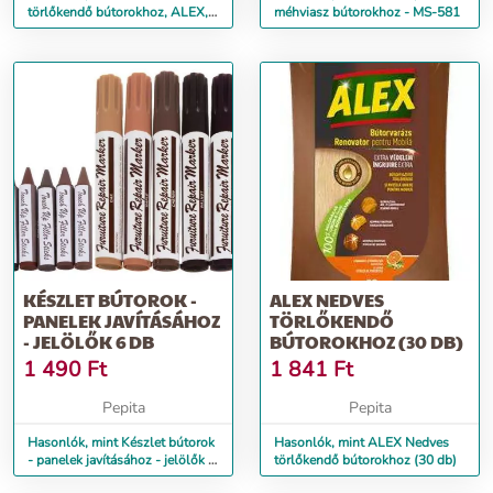
törlőkendő bútorokhoz, ALEX,
méhviasz bútorokhoz - MS-581
30 db
KÉSZLET BÚTOROK -
ALEX NEDVES
PANELEK JAVÍTÁSÁHOZ
TÖRLŐKENDŐ
- JELÖLŐK 6 DB
BÚTOROKHOZ (30 DB)
1 490
Ft
1 841
Ft
Pepita
Pepita
Hasonlók, mint Készlet bútorok
Hasonlók, mint ALEX Nedves
- panelek javításához - jelölők 6
törlőkendő bútorokhoz (30 db)
db