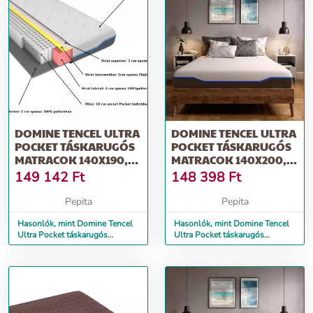
DOMINE TENCEL ULTRA
DOMINE TENCEL ULTRA
POCKET TÁSKARUGÓS
POCKET TÁSKARUGÓS
MATRACOK 140X190,
MATRACOK 140X200,
MAGASSÁG 24 CM
MAGASSÁG 24 CM
149 142
Ft
148 398
Ft
Pepita
Pepita
Hasonlók, mint Domine Tencel
Hasonlók, mint Domine Tencel
Ultra Pocket táskarugós
Ultra Pocket táskarugós
matracok 140x190, magasság
matracok 140x200, magasság
24 cm
24 cm