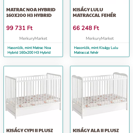
MATRAC NOA HYBRID
KISÁGY LULU
160X200 H3 HYBRID
MATRACCAL FEHÉR
99 731
Ft
66 248
Ft
MerkuryMarket
MerkuryMarket
Hasonlók, mint Matrac Noa
Hasonlók, mint Kiságy Lulu
Hybrid 160x200 H3 Hybrid
Matraccal fehér
KISÁGY CYPI II PLUSZ
KISÁGY ALA II PLUSZ