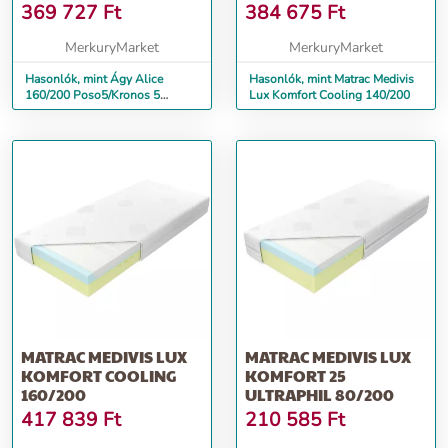
369 727
Ft
384 675
Ft
MerkuryMarket
MerkuryMarket
Hasonlók, mint Ágy Alice
Hasonlók, mint Matrac Medivis
160/200 Poso5/Kronos 5
Lux Komfort Cooling 140/200
sötétkék + matrac
MATRAC MEDIVIS LUX
MATRAC MEDIVIS LUX
KOMFORT COOLING
KOMFORT 25
160/200
ULTRAPHIL 80/200
417 839
Ft
210 585
Ft