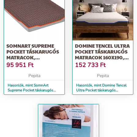
SOMNART SUPREME
DOMINE TENCEL ULTRA
POCKET TÁSKARUGÓS
POCKET TÁSKARUGÓS
MATRACOK,
MATRACOK 160X190,
CSOMAGOLT RUGÓS, 2
MAGASSÁGA...
95 951
Ft
152 733
Ft
CM...
Pepita
Pepita
Hasonlók, mint SomnArt
Hasonlók, mint Domine Tencel
Supreme Pocket táskarugós
Ultra Pocket táskarugós
matracok, csomagolt rugós, 2
matracok 160x190,
cm...
magassága...