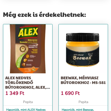
Még ezek is érdekelhetnek:
ALEX NEDVES
BEEWAX, MÉHVIASZ
TÖRLŐKENDŐ
BÚTOROKHOZ - MS-581
BÚTOROKHOZ, ALEX,
30 DB
1 349
Ft
1 690
Ft
Pepita
Pepita
Hasonlók, mint ALEX Nedves
Hasonlók, mint Beewax,