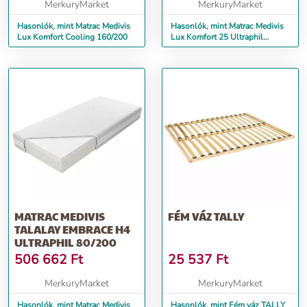
MerkuryMarket
MerkuryMarket
Hasonlók, mint Matrac Medivis
Hasonlók, mint Matrac Medivis
Lux Komfort Cooling 160/200
Lux Komfort 25 Ultraphil
80/200
MATRAC MEDIVIS
FÉM VÁZ TALLY
TALALAY EMBRACE H4
ULTRAPHIL 80/200
506 662
Ft
25 537
Ft
MerkuryMarket
MerkuryMarket
Hasonlók, mint Matrac Medivis
Hasonlók, mint Fém váz TALLY