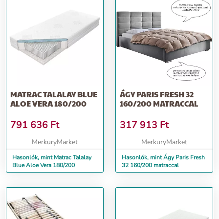
MATRAC TALALAY BLUE
ÁGY PARIS FRESH 32
ALOE VERA 180/200
160/200 MATRACCAL
791 636
Ft
317 913
Ft
MerkuryMarket
MerkuryMarket
Hasonlók, mint Matrac Talalay
Hasonlók, mint Ágy Paris Fresh
Blue Aloe Vera 180/200
32 160/200 matraccal