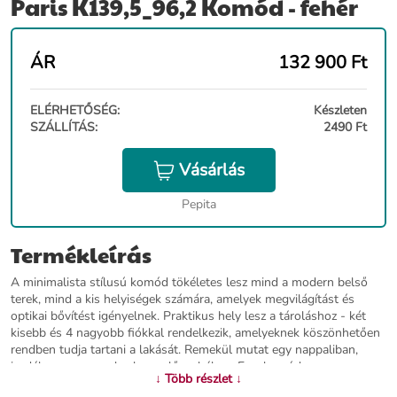
Paris K139,5_96,2 Komód - fehér
ÁR
132 900
Ft
ELÉRHETŐSÉG:
Készleten
SZÁLLÍTÁS:
2490 Ft
Vásárlás
Pepita
Termékleírás
A minimalista stílusú komód tökéletes lesz mind a modern belső
terek, mind a kis helyiségek számára, amelyek megvilágítást és
optikai bővítést igényelnek. Praktikus hely lesz a tároláshoz - két
kisebb és 4 nagyobb fiókkal rendelkezik, amelyeknek köszönhetően
rendben tudja tartani a lakását. Remekül mutat egy nappaliban,
irodában vagy egy keskeny előszobában. Ez a komód egy
↓ Több részlet ↓
megbízható gyártó kiváló minőségű, kopásálló laminált táblájából