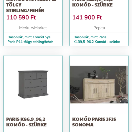
TÖLGY
KOMÓD - SZÜRKE
STIRLING/FEHÉR
110 590
Ft
141 900
Ft
MerkuryMarket
Pepita
Hasonlók, mint Komód Sys
Hasonlók, mint Paris
Paris P11 tölgy stirling/fehér
K139,5_96,2 Komód - szürke
PARIS K86,9_96,2
KOMÓD PARIS 3F3S
KOMÓD - SZÜRKE
SONOMA