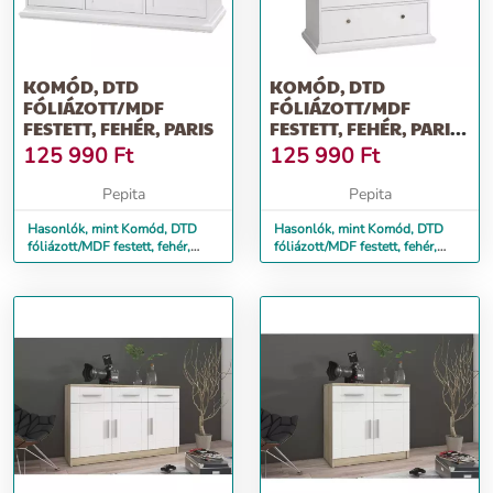
KOMÓD, DTD
KOMÓD, DTD
FÓLIÁZOTT/MDF
FÓLIÁZOTT/MDF
FESTETT, FEHÉR, PARIS
FESTETT, FEHÉR, PARIS
70306
125 990
Ft
125 990
Ft
Pepita
Pepita
Hasonlók, mint Komód, DTD
Hasonlók, mint Komód, DTD
fóliázott/MDF festett, fehér,
fóliázott/MDF festett, fehér,
PARIS
PARIS 70306