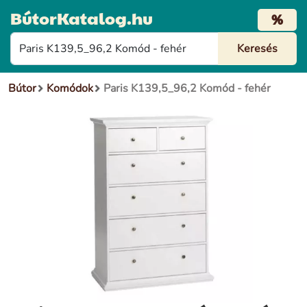
BútorKatalog.hu
%
Bútor
Komódok
Paris K139,5_96,2 Komód - fehér