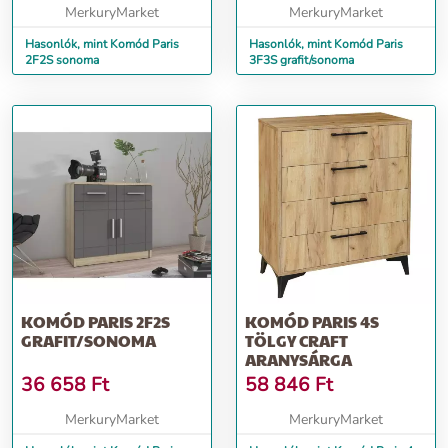
MerkuryMarket
MerkuryMarket
Hasonlók, mint Komód Paris
Hasonlók, mint Komód Paris
2F2S sonoma
3F3S grafit/sonoma
KOMÓD PARIS 2F2S
KOMÓD PARIS 4S
GRAFIT/SONOMA
TÖLGY CRAFT
ARANYSÁRGA
36 658
Ft
58 846
Ft
MerkuryMarket
MerkuryMarket