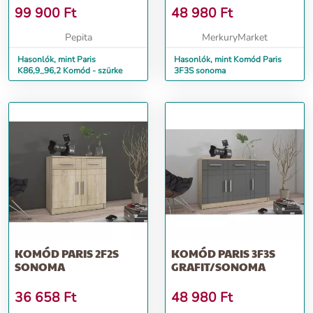
99 900
Ft
48 980
Ft
Pepita
MerkuryMarket
Hasonlók, mint Paris
Hasonlók, mint Komód Paris
K86,9_96,2 Komód - szürke
3F3S sonoma
KOMÓD PARIS 2F2S
KOMÓD PARIS 3F3S
SONOMA
GRAFIT/SONOMA
36 658
Ft
48 980
Ft