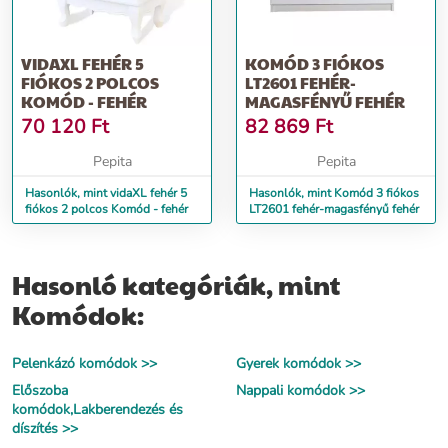
VIDAXL FEHÉR 5
KOMÓD 3 FIÓKOS
FIÓKOS 2 POLCOS
LT2601 FEHÉR-
KOMÓD - FEHÉR
MAGASFÉNYŰ FEHÉR
70 120
Ft
82 869
Ft
Pepita
Pepita
Hasonlók, mint vidaXL fehér 5
Hasonlók, mint Komód 3 fiókos
fiókos 2 polcos Komód - fehér
LT2601 fehér-magasfényű fehér
Hasonló kategóriák, mint
Komódok:
Pelenkázó komódok >>
Gyerek komódok >>
Előszoba
Nappali komódok >>
komódok,Lakberendezés és
díszítés >>