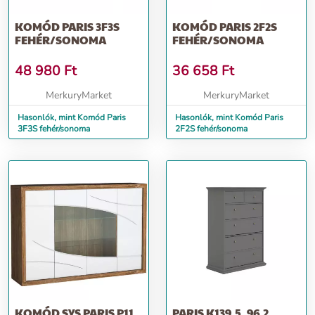
KOMÓD PARIS 3F3S
KOMÓD PARIS 2F2S
FEHÉR/SONOMA
FEHÉR/SONOMA
48 980
Ft
36 658
Ft
MerkuryMarket
MerkuryMarket
Hasonlók, mint Komód Paris
Hasonlók, mint Komód Paris
3F3S fehér/sonoma
2F2S fehér/sonoma
KOMÓD SYS PARIS P11
PARIS K139,5_96,2