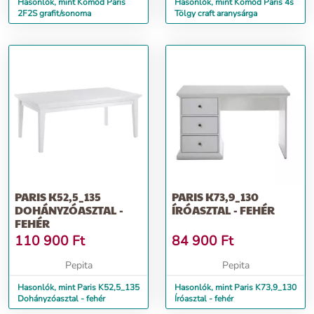
Hasonlók, mint Komód Paris
Hasonlók, mint Komód Paris 4s
2F2S grafit/sonoma
Tölgy craft aranysárga
PARIS K52,5_135
PARIS K73,9_130
DOHÁNYZÓASZTAL -
ÍRÓASZTAL - FEHÉR
FEHÉR
110 900
Ft
84 900
Ft
Pepita
Pepita
Hasonlók, mint Paris K52,5_135
Hasonlók, mint Paris K73,9_130
Dohányzóasztal - fehér
Íróasztal - fehér