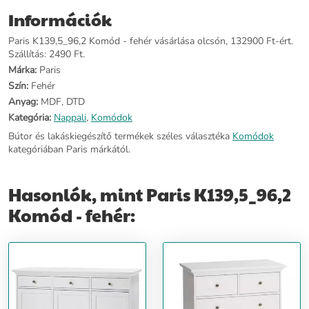
készült, amely garantálja a tartósságot és a kiváló minőséget.
Információk
Jellemzői: - Provence stílus - 6 fiókos - Anyaga: DTD fóliázott, MDF
- Fogantyúval ellátott fiókok - Színe: fehér - Mérete: 96,2 x 48,5 x
Paris K139,5_96,2 Komód - fehér vásárlása olcsón, 132900 Ft-ért.
139,5 cm
Szállítás: 2490 Ft.
Márka:
Paris
További információ>>
Szín:
Fehér
Anyag:
MDF, DTD
Kategória:
Nappali
,
Komódok
Bútor és lakáskiegészítő termékek széles választéka
Komódok
kategóriában Paris márkától.
Hasonlók, mint Paris K139,5_96,2
Komód - fehér: