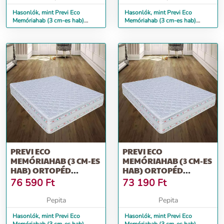
Hasonlók, mint Previ Eco
Hasonlók, mint Previ Eco
Memóriahab (3 cm-es hab)
Memóriahab (3 cm-es hab)
ortopéd matrac, Aloe Vera, 10...
ortopéd matrac, Aloe Vera, 12...
PREVI ECO
PREVI ECO
MEMÓRIAHAB (3 CM-ES
MEMÓRIAHAB (3 CM-ES
HAB) ORTOPÉD
HAB) ORTOPÉD
MATRAC, ALOE VERA,
MATRAC, ALOE VERA,
76 590
Ft
73 190
Ft
14...
16...
Pepita
Pepita
Hasonlók, mint Previ Eco
Hasonlók, mint Previ Eco