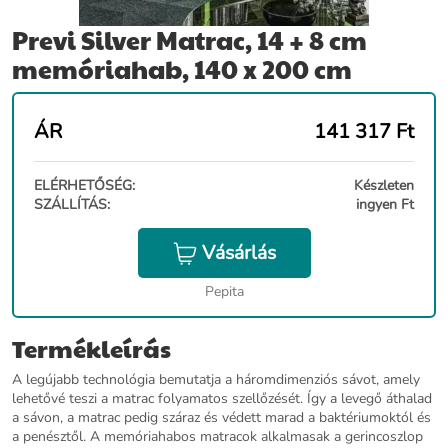
Previ Silver Matrac, 14 + 8 cm
memóriahab, 140 x 200 cm
ÁR
141 317
Ft
ELÉRHETŐSÉG:
Készleten
SZÁLLÍTÁS:
ingyen Ft
Vásárlás
Pepita
Termékleírás
A legújabb technológia bemutatja a háromdimenziós sávot, amely
lehetővé teszi a matrac folyamatos szellőzését. Így a levegő áthalad
a sávon, a matrac pedig száraz és védett marad a baktériumoktól és
a penésztől. A memóriahabos matracok alkalmasak a gerincoszlop