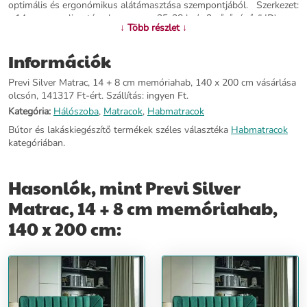
optimális és ergonómikus alátámasztása szempontjából. Szerkezet:
- 14 cm-es poliuretán alap, magas 35-38 kg/m3 sűrűségű (HD) -
↓ Több részlet ↓
TNT- réteg, 30 gr a matrac minden részén - 8 cm-es 100 %
memóriahab réteg. - a matrac magassága kb 24 cm - antiallergén,
Információk
hűszabályozó réteg (300 gr/m2)
Previ Silver Matrac, 14 + 8 cm memóriahab, 140 x 200 cm vásárlása
További információ>>
olcsón, 141317 Ft-ért. Szállítás: ingyen Ft.
Kategória:
Hálószoba
,
Matracok
,
Habmatracok
Bútor és lakáskiegészítő termékek széles választéka
Habmatracok
kategóriában.
Hasonlók, mint Previ Silver
Matrac, 14 + 8 cm memóriahab,
140 x 200 cm: