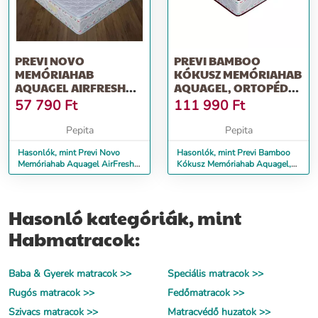
PREVI NOVO
PREVI BAMBOO
MEMÓRIAHAB
KÓKUSZ MEMÓRIAHAB
AQUAGEL AIRFRESH
AQUAGEL, ORTOPÉD
14+5 MATRAC, 90 X 200
MATRAC, 160 X 200 CM
57 790
Ft
111 990
Ft
CM
Pepita
Pepita
Hasonlók, mint Previ Novo
Hasonlók, mint Previ Bamboo
Memóriahab Aquagel AirFresh
Kókusz Memóriahab Aquagel,
14+5 matrac, 90 x 200 cm
ortopéd matrac, 160 x 200 cm
Hasonló kategóriák, mint
Habmatracok:
Baba & Gyerek matracok >>
Speciális matracok >>
Rugós matracok >>
Fedőmatracok >>
Szivacs matracok >>
Matracvédő huzatok >>