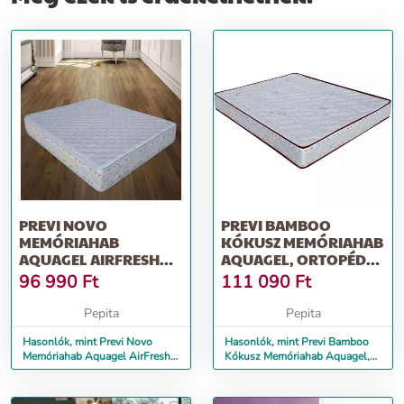
PREVI NOVO
PREVI BAMBOO
MEMÓRIAHAB
KÓKUSZ MEMÓRIAHAB
AQUAGEL AIRFRESH
AQUAGEL, ORTOPÉD
14+5 MATRAC, 140 X
MATRAC, 140 X 200 CM
96 990
Ft
111 090
Ft
200 CM
Pepita
Pepita
Hasonlók, mint Previ Novo
Hasonlók, mint Previ Bamboo
Memóriahab Aquagel AirFresh
Kókusz Memóriahab Aquagel,
14+5 matrac, 140 x 200 cm
ortopéd matrac, 140 x 200 cm