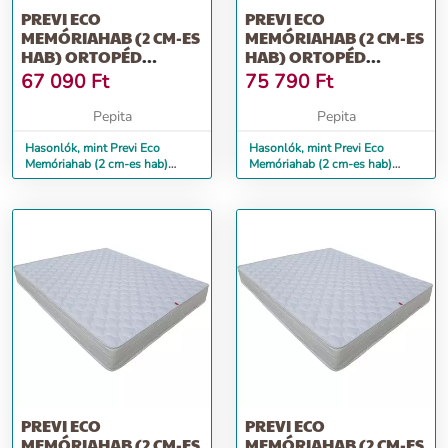
PREVI ECO
PREVI ECO
MEMÓRIAHAB (2 CM-ES
MEMÓRIAHAB (2 CM-ES
HAB) ORTOPÉD
HAB) ORTOPÉD
MATRAC, 160 X 200 CM
MATRAC, 180 X 200 CM
67 090
Ft
75 790
Ft
Pepita
Pepita
Hasonlók, mint Previ Eco
Hasonlók, mint Previ Eco
Memóriahab (2 cm-es hab)
Memóriahab (2 cm-es hab)
ortopéd matrac, 160 x 200 cm
ortopéd matrac, 180 x 200 cm
PREVI ECO
PREVI ECO
MEMÓRIAHAB (2 CM-ES
MEMÓRIAHAB (2 CM-ES