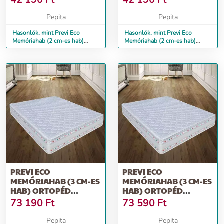
42 190
Ft
42 190
Ft
Pepita
Pepita
Hasonlók, mint Previ Eco
Hasonlók, mint Previ Eco
Memóriahab (2 cm-es hab)
Memóriahab (2 cm-es hab)
ortopéd matrac, 90 x 190 cm
ortopéd matrac, 90 x 200 cm
PREVI ECO
PREVI ECO
MEMÓRIAHAB (3 CM-ES
MEMÓRIAHAB (3 CM-ES
HAB) ORTOPÉD
HAB) ORTOPÉD
MATRAC, ALOE VERA,
MATRAC, ALOE VERA,
73 190
Ft
73 590
Ft
10...
12...
Pepita
Pepita