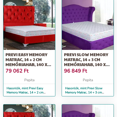
PREVI EASY MEMORY
PREVI SLOW MEMORY
MATRAC, 14 + 2 CM
MATRAC, 14 + 3 CM
MEMÓRIAHAB, 140 X
MEMÓRIAHAB, 140 X
200 CM
200 CM
79 062
Ft
96 849
Ft
Pepita
Pepita
Hasonlók, mint Previ Easy
Hasonlók, mint Previ Slow
Memory Matrac, 14 + 2 cm
Memory Matrac, 14 + 3 cm
memóriahab, 140 x 200 cm
memóriahab, 140 x 200 cm