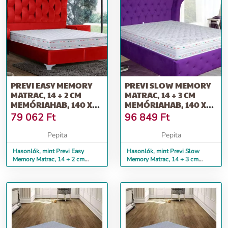
PREVI EASY MEMORY
PREVI SLOW MEMORY
MATRAC, 14 + 2 CM
MATRAC, 14 + 3 CM
MEMÓRIAHAB, 140 X
MEMÓRIAHAB, 140 X
190 CM
190 CM
79 062
Ft
96 849
Ft
Pepita
Pepita
Hasonlók, mint Previ Easy
Hasonlók, mint Previ Slow
Memory Matrac, 14 + 2 cm
Memory Matrac, 14 + 3 cm
memóriahab, 140 x 190 cm
memóriahab, 140 x 190 cm