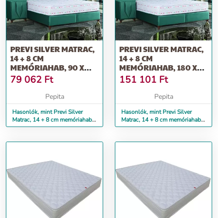
PREVI SILVER MATRAC,
PREVI SILVER MATRAC,
14 + 8 CM
14 + 8 CM
MEMÓRIAHAB, 90 X
MEMÓRIAHAB, 180 X
200 CM
200 CM
79 062
Ft
151 101
Ft
Pepita
Pepita
Hasonlók, mint Previ Silver
Hasonlók, mint Previ Silver
Matrac, 14 + 8 cm memóriahab,
Matrac, 14 + 8 cm memóriahab,
90 x 200 cm
180 x 200 cm