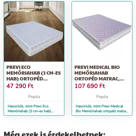
PREVI ECO
PREVI MEDICAL BIO
MEMÓRIAHAB (3 CM-ES
MEMÓRIAHAB
HAB) ORTOPÉD
ORTOPÉD MATRAC,
MATRAC, ALOE VERA,
KÓKUSZ, AQUAGEL
47 290
Ft
107 690
Ft
90...
AIR-...
Pepita
Pepita
Hasonlók, mint Previ Eco
Hasonlók, mint Previ Medical
Memóriahab (3 cm-es hab)
Bio Memóriahab ortopéd matrac,
ortopéd matrac, Aloe Vera, 90...
Kókusz, Aquagel Air-...
Még ezek is érdekelhetnek: