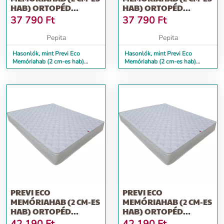
HAB) ORTOPÉD
HAB) ORTOPÉD
MATRAC, 80 X 190 CM
MATRAC, 80 X 200 CM
37 790
Ft
37 790
Ft
Pepita
Pepita
Hasonlók, mint Previ Eco
Hasonlók, mint Previ Eco
Memóriahab (2 cm-es hab)
Memóriahab (2 cm-es hab)
ortopéd matrac, 80 x 190 cm
ortopéd matrac, 80 x 200 cm
PREVI ECO
PREVI ECO
MEMÓRIAHAB (2 CM-ES
MEMÓRIAHAB (2 CM-ES
HAB) ORTOPÉD
HAB) ORTOPÉD
MATRAC, 90 X 190 CM
MATRAC, 90 X 200 CM