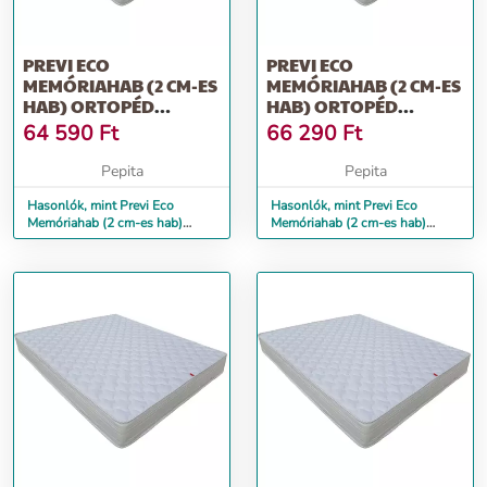
PREVI ECO
PREVI ECO
MEMÓRIAHAB (2 CM-ES
MEMÓRIAHAB (2 CM-ES
HAB) ORTOPÉD
HAB) ORTOPÉD
MATRAC, 120 X 200 CM
MATRAC, 140 X 200 CM
64 590
Ft
66 290
Ft
Pepita
Pepita
Hasonlók, mint Previ Eco
Hasonlók, mint Previ Eco
Memóriahab (2 cm-es hab)
Memóriahab (2 cm-es hab)
ortopéd matrac, 120 x 200 cm
ortopéd matrac, 140 x 200 cm