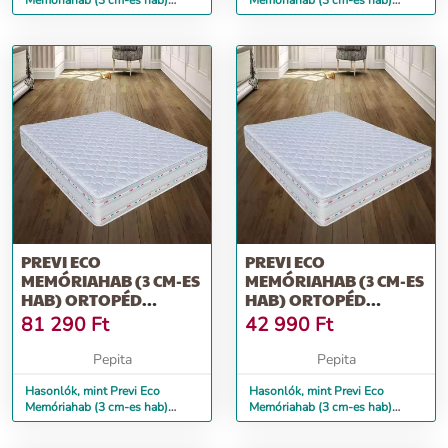
Memóriahab (3 cm-es hab)
Memóriahab (3 cm-es hab)
ortopéd matrac, Aloe Vera, 14...
ortopéd matrac, Aloe Vera, 16...
PREVI ECO
PREVI ECO
MEMÓRIAHAB (3 CM-ES
MEMÓRIAHAB (3 CM-ES
HAB) ORTOPÉD
HAB) ORTOPÉD
MATRAC, ALOE VERA,
MATRAC, ALOE VERA,
81 290
Ft
42 990
Ft
18...
80...
Pepita
Pepita
Hasonlók, mint Previ Eco
Hasonlók, mint Previ Eco
Memóriahab (3 cm-es hab)
Memóriahab (3 cm-es hab)
ortopéd matrac, Aloe Vera, 18...
ortopéd matrac, Aloe Vera, 80...