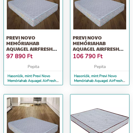
PREVI NOVO
PREVI NOVO
MEMÓRIAHAB
MEMÓRIAHAB
AQUAGEL AIRFRESH
AQUAGEL AIRFRESH
14+5 MATRAC, 160 X
14+5 MATRAC, 180 X
97 890
Ft
106 790
Ft
200 CM
200 CM
Pepita
Pepita
Hasonlók, mint Previ Novo
Hasonlók, mint Previ Novo
Memóriahab Aquagel AirFresh
Memóriahab Aquagel AirFresh
14+5 matrac, 160 x 200 cm
14+5 matrac, 180 x 200 cm