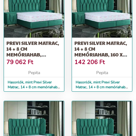
PREVI SILVER MATRAC,
PREVI SILVER MATRAC,
14 + 8 CM
14 + 8 CM
MEMÓRIAHAB,
MEMÓRIAHAB, 160 X
EZÜSTIONOKKAL
200 CM
79 062
Ft
142 206
Ft
ÁTSZŐTT...
Pepita
Pepita
Hasonlók, mint Previ Silver
Hasonlók, mint Previ Silver
Matrac, 14 + 8 cm memóriahab,
Matrac, 14 + 8 cm memóriahab,
Ezüstionokkal átszőtt...
160 x 200 cm