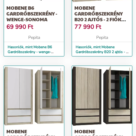
MOBENE B6
MOBENE
GARDRÓBSZEKRÉNY -
GARDRÓBSZEKRÉNY
WENGE-SONOMA
B20 2 AJTÓS - 2 FIÓKOS
, SONOMA
69 990
Ft
77 990
Ft
Pepita
Pepita
Hasonlók, mint Mobene B6
Hasonlók, mint Mobene
Gardróbszekrény - wenge-
Gardróbszekrény B20 2 ajtós - 2
sonoma
fiókos , sonoma
MOBENE
MOBENE