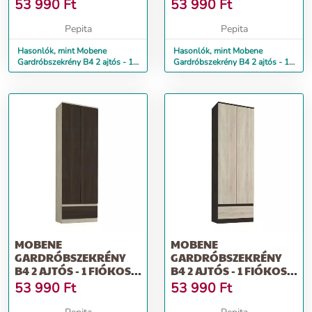
SONOMA
SONOMA-MIX
53 990
Ft
53 990
Ft
Pepita
Pepita
Hasonlók, mint Mobene
Hasonlók, mint Mobene
Gardróbszekrény B4 2 ajtós - 1
Gardróbszekrény B4 2 ajtós - 1
fiókos - sonoma
fiókos - sonoma-mix
MOBENE
MOBENE
GARDRÓBSZEKRÉNY
GARDRÓBSZEKRÉNY
B4 2 AJTÓS - 1 FIÓKOS -
B4 2 AJTÓS - 1 FIÓKOS -
SONOMA-WENGE
WENGE-SONOMA
53 990
Ft
53 990
Ft