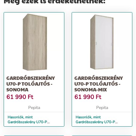
Még ezek is érdekelhetnek:
GARDRÓBSZEKRÉNY
GARDRÓBSZEKRÉNY
U70-P TOLÓAJTÓS -
U70-P TOLÓAJTÓS -
SONOMA
SONOMA-MIX
61 990
Ft
61 990
Ft
Pepita
Pepita
Hasonlók, mint
Hasonlók, mint
Gardróbszekrény U70-P
Gardróbszekrény U70-P
tolóajtós - sonoma
tolóajtós - sonoma-mix