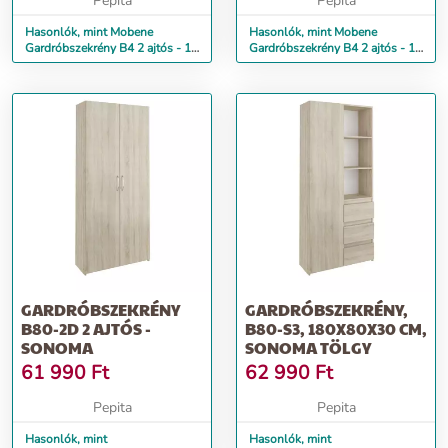
Pepita
Pepita
Hasonlók, mint Mobene
Hasonlók, mint Mobene
Gardróbszekrény B4 2 ajtós - 1
Gardróbszekrény B4 2 ajtós - 1
fiókos - sonoma-wenge
fiókos - wenge-sonoma
GARDRÓBSZEKRÉNY
GARDRÓBSZEKRÉNY,
B80-2D 2 AJTÓS -
B80-S3, 180X80X30 CM,
SONOMA
SONOMA TÖLGY
61 990
Ft
62 990
Ft
Pepita
Pepita
Hasonlók, mint
Hasonlók, mint