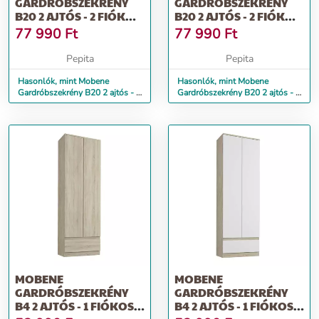
GARDRÓBSZEKRÉNY
GARDRÓBSZEKRÉNY
B20 2 AJTÓS - 2 FIÓKOS
B20 2 AJTÓS - 2 FIÓKOS
, SONOMA-MIX
, WENGE-SONOMA
77 990
Ft
77 990
Ft
Pepita
Pepita
Hasonlók, mint Mobene
Hasonlók, mint Mobene
Gardróbszekrény B20 2 ajtós - 2
Gardróbszekrény B20 2 ajtós - 2
fiókos , sonoma-mix
fiókos , wenge-sonoma
MOBENE
MOBENE
GARDRÓBSZEKRÉNY
GARDRÓBSZEKRÉNY
B4 2 AJTÓS - 1 FIÓKOS -
B4 2 AJTÓS - 1 FIÓKOS -