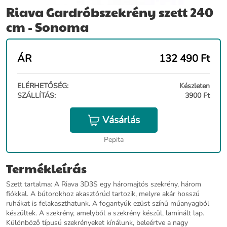
Riava Gardróbszekrény szett 240
cm - Sonoma
ÁR
132 490
Ft
ELÉRHETŐSÉG:
Készleten
SZÁLLÍTÁS:
3900 Ft
Vásárlás
Pepita
Termékleírás
Szett tartalma: A Riava 3D3S egy háromajtós szekrény, három
fiókkal. A bútorokhoz akasztórúd tartozik, melyre akár hosszú
ruhákat is felakaszthatunk. A fogantyúk ezüst színű műanyagból
készültek. A szekrény, amelyből a szekrény készül, laminált lap.
Különböző típusú szekrényeket kínálunk, beleértve a nagy