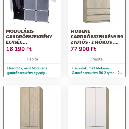
MODULÁRIS
MOBENE
GARDRÓBSZEKRÉNY
GARDRÓBSZEKRÉNY B9
EGYSÉG
2 AJTÓS - 2 FIÓKOS ,
GARDRÓBSZEKRÉNY
SONOMA TÖLGY
16 199
Ft
77 990
Ft
SZEKRÉNY
Pepita
Pepita
Hasonlók, mint Moduláris
Hasonlók, mint Mobene
gardróbszekrény egység
Gardróbszekrény B9 2 ajtós - 2
gardróbszekrény szekrény
fiókos , sonoma tölgy