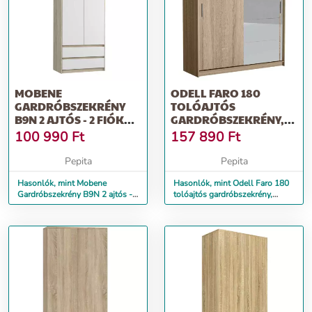
MOBENE
ODELL FARO 180
GARDRÓBSZEKRÉNY
TOLÓAJTÓS
B9N 2 AJTÓS - 2 FIÓKOS
GARDRÓBSZEKRÉNY,
, SONOMA MIX
TÜKÖRREL, SONOMA
100 990
Ft
157 890
Ft
Pepita
Pepita
Hasonlók, mint Mobene
Hasonlók, mint Odell Faro 180
Gardróbszekrény B9N 2 ajtós -
tolóajtós gardróbszekrény,
2 fiókos , sonoma mix
tükörrel, sonoma