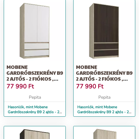
MOBENE
MOBENE
GARDRÓBSZEKRÉNY B9
GARDRÓBSZEKRÉNY B9
2 AJTÓS - 2 FIÓKOS ,
2 AJTÓS - 2 FIÓKOS ,
SONOMA MIX
SONOMA WENGE
77 990
Ft
77 990
Ft
Pepita
Pepita
Hasonlók, mint Mobene
Hasonlók, mint Mobene
Gardróbszekrény B9 2 ajtós - 2
Gardróbszekrény B9 2 ajtós - 2
fiókos , sonoma mix
fiókos , sonoma wenge