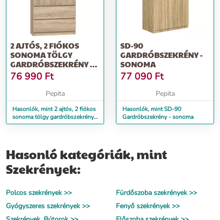
2 AJTÓS, 2 FIÓKOS
SD-90
SONOMA TÖLGY
GARDRÓBSZEKRÉNY -
GARDRÓBSZEKRÉNY -
SONOMA
180X90X50CM
76 990
Ft
77 090
Ft
Pepita
Pepita
Hasonlók, mint 2 ajtós, 2 fiókos
Hasonlók, mint SD-90
sonoma tölgy gardróbszekrény -
Gardróbszekrény - sonoma
180x90x50cm
Hasonló kategóriák, mint
Szekrények:
Polcos szekrények >>
Fürdőszoba szekrények >>
Gyógyszeres szekrények >>
Fenyő szekrények >>
Szekrények, Bútorok >>
Előszoba szekrények >>