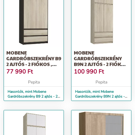
MOBENE
MOBENE
GARDRÓBSZEKRÉNY B9
GARDRÓBSZEKRÉNY
2 AJTÓS - 2 FIÓKOS ,
B9N 2 AJTÓS - 2 FIÓKOS
WENGE SONOMA
, SONOMA
77 990
Ft
100 990
Ft
Pepita
Pepita
Hasonlók, mint Mobene
Hasonlók, mint Mobene
Gardróbszekrény B9 2 ajtós - 2
Gardróbszekrény B9N 2 ajtós -
fiókos , wenge sonoma
2 fiókos , sonoma