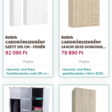
RIAVA
RIAVA
GARDRÓBSZEKRÉNY
GARDRÓBSZEKRÉNY
SZETT 195 CM - FEHÉR
144CM 3D3S SONOMA
OAK
92 090
Ft
79 890
Ft
Pepita
Pepita
Hasonlók, mint Riava
Hasonlók, mint Riava
Gardróbszekrény szett 195 cm -
gardróbszekrény 144cm 3D3S
Fehér
Sonoma Oak