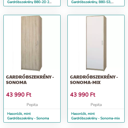
Gardróbszekrény B80-2D 2
Gardróbszekrény, B80-S3,
ajtós - sonoma
180x80x30 cm, sonoma tölgy
GARDRÓBSZEKRÉNY -
GARDRÓBSZEKRÉNY -
SONOMA
SONOMA-MIX
43 990
Ft
43 990
Ft
Pepita
Pepita
Hasonlók, mint
Hasonlók, mint
Gardróbszekrény - Sonoma
Gardróbszekrény - Sonoma-mix