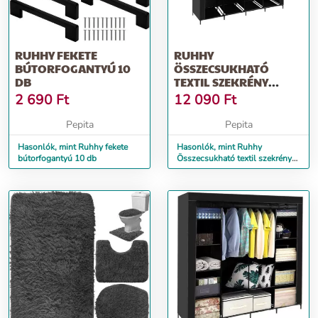
RUHHY FEKETE
RUHHY
BÚTORFOGANTYÚ 10
ÖSSZECSUKHATÓ
DB
TEXTIL SZEKRÉNY
170X45X170 CM -
2 690
Ft
12 090
Ft
FEKETE
Pepita
Pepita
Hasonlók, mint Ruhhy fekete
Hasonlók, mint Ruhhy
bútorfogantyú 10 db
Összecsukható textil szekrény
170x45x170 cm - Fekete