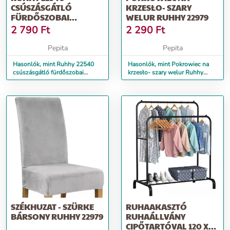
CSÚSZÁSGÁTLÓ
KRZESŁO- SZARY
FÜRDŐSZOBAI
WELUR RUHHY 22979
SZŐNYEG
2 790
Ft
2 290
Ft
Pepita
Pepita
Hasonlók, mint Ruhhy 22540
Hasonlók, mint Pokrowiec na
csúszásgátló fürdőszobai
krzesło- szary welur Ruhhy
szőnyeg
22979
SZÉKHUZAT - SZÜRKE
RUHAAKASZTÓ
BÁRSONY RUHHY 22979
RUHAÁLLVÁNY
CIPŐTARTÓVAL 120 X