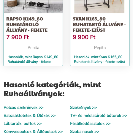
RAPSO K149_80
SVAN K165_80
RUHATÁROLÓ
RUHATARTÓ ÁLLVÁNY -
ÁLLVÁNY - FEKETE
FEKETE-EZÜST
7 900
Ft
9 900
Ft
Pepita
Pepita
Hasonlók, mint Rapso K149_80
Hasonlók, mint Svan K165_80
Ruhatároló állvány - fekete
Ruhatartó állvány - fekete-ezüst
Hasonló kategóriák, mint
Ruhaállványok:
Polcos szekrények >>
Szekrények >>
Babzsákfotelek & Ülőkék >>
TV- és médiatároló bútorok >>
Lábtartók, puffok >>
Fésülködőasztalok >>
Könyvespolcok & Állópolcok >>
Szobainasok >>