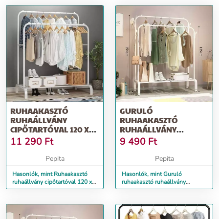
RUHAAKASZTÓ
GURULÓ
RUHAÁLLVÁNY
RUHAAKASZTÓ
CIPŐTARTÓVAL 120 X
RUHAÁLLVÁNY
58 X 154 CM FEHÉR
CIPŐTARTÓVAL 154 X
11 290
Ft
9 490
Ft
58 X 130 CM FEHÉR
Pepita
Pepita
Hasonlók, mint Ruhaakasztó
Hasonlók, mint Guruló
ruhaállvány cipőtartóval 120 x
ruhaakasztó ruhaállvány
58 x 154 cm fehér
cipőtartóval 154 x 58 x 130 cm
fehér