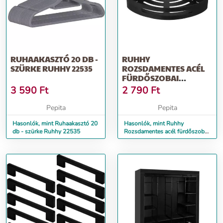
RUHAAKASZTÓ 20 DB -
RUHHY
SZÜRKE RUHHY 22535
ROZSDAMENTES ACÉL
FÜRDŐSZOBAI
SAROKPOLC -
3 590
Ft
2 790
Ft
20X29X4,5 CM - FEKETE
Pepita
Pepita
Hasonlók, mint Ruhaakasztó 20
Hasonlók, mint Ruhhy
db - szürke Ruhhy 22535
Rozsdamentes acél fürdőszobai
sarokpolc - 20x29x4,5 cm -
Fekete