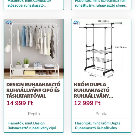
Hasonlók, mint Compactor
Hasonlók, mint SONGMICS fém
előszobai ruhaakasztó
ruhaállvány, ruhaakasztó sínnel,
cipőspolcokkal, fém, fekete
cipőtartóval 87,5 x...
DESIGN RUHAAKASZTÓ
KRÓM DUPLA
RUHAÁLLVÁNY CIPŐ ÉS
RUHAAKASZTÓ
TÁSKATARTÓVAL
RUHAÁLLVÁNY
CIPŐTARTÓVAL
14 999
Ft
12 999
Ft
Pepita
Pepita
Hasonlók, mint Design
Hasonlók, mint Króm Dupla
Ruhaakasztó ruhaállvány cipő
Ruhaakasztó Ruhaállvány
és táskatartóval
Cipőtartóval