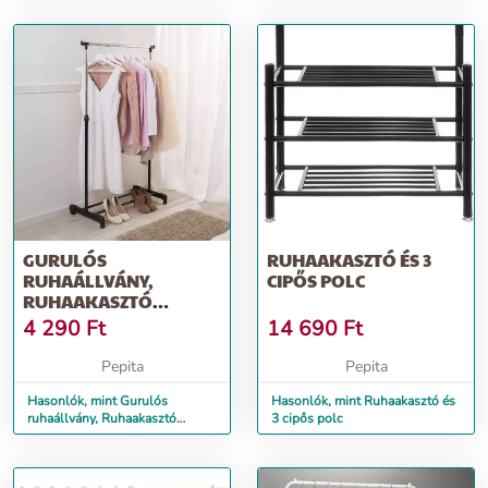
GURULÓS
RUHAAKASZTÓ ÉS 3
RUHAÁLLVÁNY,
CIPŐS POLC
RUHAAKASZTÓ
KEREKEKEN
4 290
Ft
14 690
Ft
Pepita
Pepita
Hasonlók, mint Gurulós
Hasonlók, mint Ruhaakasztó és
ruhaállvány, Ruhaakasztó
3 cipős polc
kerekeken