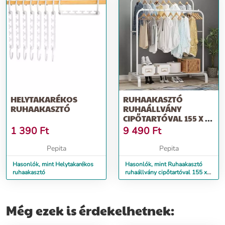
HELYTAKARÉKOS
RUHAAKASZTÓ
RUHAAKASZTÓ
RUHAÁLLVÁNY
CIPŐTARTÓVAL 155 X 58
X 154 CM FEHÉR
1 390
Ft
9 490
Ft
Pepita
Pepita
Hasonlók, mint Helytakarékos
Hasonlók, mint Ruhaakasztó
ruhaakasztó
ruhaállvány cipőtartóval 155 x
58 x 154 cm fehér
Még ezek is érdekelhetnek: