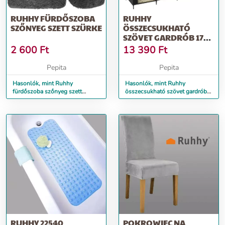
RUHHY FÜRDŐSZOBA
RUHHY
SZŐNYEG SZETT SZÜRKE
ÖSSZECSUKHATÓ
SZÖVET GARDRÓB 170
X 170 CM
2 600
Ft
13 390
Ft
Pepita
Pepita
Hasonlók, mint Ruhhy
Hasonlók, mint Ruhhy
fürdőszoba szőnyeg szett
összecsukható szövet gardrób
szürke
170 x 170 cm
RUHHY 22540
POKROWIEC NA