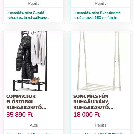
Pepita
Pepita
Hasonlók, mint Guruló
Hasonlók, mint Ruhaakasztó
ruhaakasztó ruhaállvány
cipőtartóval 160 cm fekete
cipőtartóval 154 x 58 x 150 cm
fekete
COMPACTOR
SONGMICS FÉM
ELŐSZOBAI
RUHAÁLLVÁNY,
RUHAAKASZTÓ
RUHAAKASZTÓ
CIPŐSPOLCOKKAL,
SÍNNEL,
35 890
Ft
18 000
Ft
FÉM, FEKETE
CIPŐTARTÓVAL 87,5 X...
Alza
Pepita