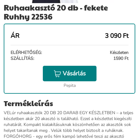
Ruhaakasztó 20 db - fekete
Ruhhy 22536
ÁR
3 090
Ft
ELÉRHETŐSÉG:
Készleten
SZÁLLÍTÁS:
1590 Ft
Vásárlás
Pepita
Termékleírás
VELúr ruhaakasztók 20 DB 20 DARAB EGY KÉSZLETBEN – a teljes
készletben akár 20 akasztó is található. Ezzel a készlettel kiegészíti
ruhatárát. Kompakt kialakításuknak köszönhetően az akasztók sok
helyet takarítanak meg . Velük több helyet biztosít a ruháknak.
FORGÓHORG - egy erős fém kampó lehetővé teszi az akasztó