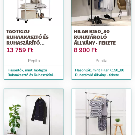
TAOTIGZU
HILAR K150_80
RUHAAKASZTÓ ÉS
RUHATÁROLÓ
RUHASZÁRÍTÓ
ÁLLVÁNY - FEKETE
ÁLLVÁNY (FEHÉR)
13 759
Ft
8 900
Ft
Pepita
Pepita
Hasonlók, mint Taotigzu
Hasonlók, mint Hilar K150_80
Ruhaakasztó és Ruhaszárító
Ruhatároló állvány - fekete
Állvány (Fehér)