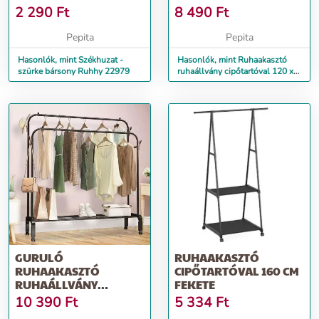
58 X 154 CM FEKETE
2 290
Ft
8 490
Ft
Pepita
Pepita
Hasonlók, mint Székhuzat -
Hasonlók, mint Ruhaakasztó
szürke bársony Ruhhy 22979
ruhaállvány cipőtartóval 120 x
58 x 154 cm fekete
GURULÓ
RUHAAKASZTÓ
RUHAAKASZTÓ
CIPŐTARTÓVAL 160 CM
RUHAÁLLVÁNY
FEKETE
CIPŐTARTÓVAL 154 X
10 390
Ft
5 334
Ft
58 X 150 CM FEKETE