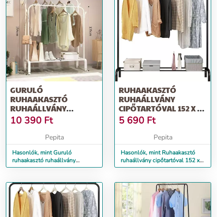
GURULÓ
RUHAAKASZTÓ
RUHAAKASZTÓ
RUHAÁLLVÁNY
RUHAÁLLVÁNY
CIPŐTARTÓVAL 152 X 43
CIPŐTARTÓVAL 154 X
X 125 CM
10 390
Ft
5 690
Ft
58 X 150 CM FEHÉR
Pepita
Pepita
Hasonlók, mint Guruló
Hasonlók, mint Ruhaakasztó
ruhaakasztó ruhaállvány
ruhaállvány cipőtartóval 152 x
cipőtartóval 154 x 58 x 150 cm
43 x 125 cm
fehér