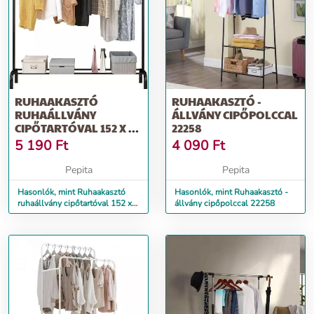
RUHAAKASZTÓ
RUHAAKASZTÓ -
RUHAÁLLVÁNY
ÁLLVÁNY CIPŐPOLCCAL
CIPŐTARTÓVAL 152 X 43
22258
X 105 CM
5 190
Ft
4 090
Ft
Pepita
Pepita
Hasonlók, mint Ruhaakasztó
Hasonlók, mint Ruhaakasztó -
ruhaállvány cipőtartóval 152 x
állvány cipőpolccal 22258
43 x 105 cm