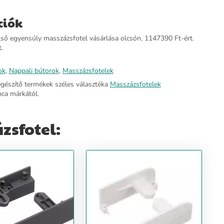
ciók
lső egyensúly masszázsfotel vásárlása olcsón, 1147390 Ft-ért.
.
ok
,
Nappali bútorok
,
Masszázsfotelek
egészítő termékek széles választéka
Masszázsfotelek
ca márkától.
zsfotel: