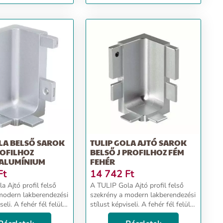
LA BELSŐ SAROK
TULIP GOLA AJTÓ SAROK
ROFILHOZ
BELSŐ J PROFILHOZ FÉM
 ALUMÍNIUM
FEHÉR
Ft
14 742
Ft
a Ajtó profil felső
A TULIP Gola Ajtó profil felső
modern lakberendezési
szekrény a modern lakberendezési
seli. A fehér fél felület
stílust képviseli. A fehér fél felület
s letisztultságot
eleganciát és letisztultságot