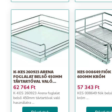
mm, fehér
H140,kör/szögletes relin
K-KES 260923 ARENA
KES 008649 FIÓK
FOGLALAT BELSŐ 450MM
600MM KRÓM
TÁVTARTÓVAL VALÓ
HASZNÁLATRA
62 764
Ft
57 343
Ft
K-KES 260923 Arena foglalat
KES 008649 fiók bel
belső 450mm távtartóval való
króm ...
használatra ...