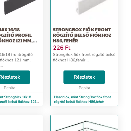
AX 16/18
STRONGBOX FIÓK FRONT
GZÍTŐ PROFIL
RÖGZÍTŐ BELSŐ FIÓKHOZ
ÓKHOZ 121 MM,
H86,FEHÉR
ÜRKE
226
Ft
6/18 frontrögzítő
StrongBox fiók front rögzítő belső
ő fiókhoz 121 mm,
fiókhoz H86,fehér ...
..
Részletek
Részletek
Pepita
Pepita
nt StrongMax 16/18
Hasonlók, mint StrongBox fiók front
profil belső fiókhoz 121
rögzítő belső fiókhoz H86,fehér
rke