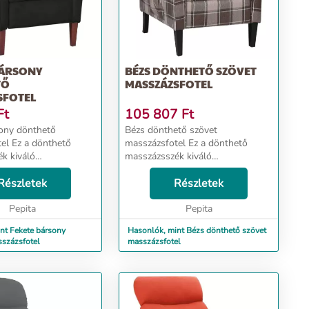
BÁRSONY
BÉZS DÖNTHETŐ SZÖVET
TŐ
MASSZÁZSFOTEL
SFOTEL
Ft
105 807
Ft
ony dönthető
Bézs dönthető szövet
thető
masszázsfotel Ez a dönthető
k kiváló
masszázsszék kiváló
osság lesz
ülőalkalmatosság lesz
n. Az elektromos
Részletek
nappalijában. Az elektromos
Részletek
el puha tapintású
masszázsfotel szövetből készült
készült és falábakkal
Pepita
és favázzal rendelkezik, így erős,
Pepita
g...
és puha ülőhe...
nt Fekete bársony
Hasonlók, mint Bézs dönthető szövet
százsfotel
masszázsfotel