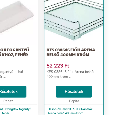
OX FOGANTYÚ
KES 038646 FIÓK ARENA
ÓKHOZ, FEHÉR
BELSŐ 400MM KRÓM
52 223
Ft
fogantyú belső
KES 038646 fiók Arena belső
r ...
400mm króm ...
Részletek
Részletek
Pepita
Pepita
nt StrongBox fogantyú
Hasonlók, mint KES 038646 fiók
, fehér
Arena belső 400mm króm