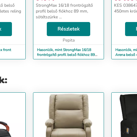
tő belső
StrongMax 16/18 frontrögzítő
KES 038647 
etes reling
profil belső fiókhoz 89 mm,
450mm króm
sötétszürke ...
k
Részletek
Pepita
x front
Hasonlók, mint StrongMax 16/18
Hasonlók, mi
frontrögzítő profil belső fiókhoz 89
Arena belső
g fehér
mm, sötétszürke
k: