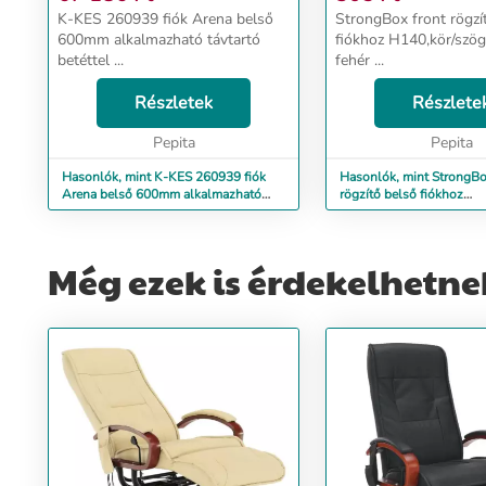
K-KES 260939 fiók Arena belső
StrongBox front rögzí
600mm alkalmazható távtartó
fiókhoz H140,kör/szögl
betéttel ...
fehér ...
Részletek
Részlete
Pepita
Pepita
Hasonlók, mint K-KES 260939 fiók
Hasonlók, mint StrongBo
Arena belső 600mm alkalmazható
rögzítő belső fiókhoz
távtartó betéttel
H140,kör/szögletes relin
Még ezek is érdekelhetne