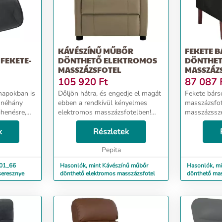
KÁVÉSZÍNŰ MŰBŐR
FEKETE 
 FEKETE-
DÖNTHETŐ ELEKTROMOS
DÖNTHE
MASSZÁZSFOTEL
MASSZÁZ
105 920
Ft
87 087
apokban is
Dőljön hátra, és engedje el magát
Fekete bárs
k néhány
ebben a rendkívül kényelmes
masszázsfotel Ez a dön
ihenésre,
elektromos masszázsfotelben!
masszázsszé
ekre
Elektromosan dönthető funkció: A
ülőalkalmat
yújthat egy
k
fekvőfotel elektromos motorral
Részletek
nappalijába
 bútordarab
dönthető. 3-féle pozícióba
masszázsfot
dönthető, így kény...
Pepita
bársonyból 
rendelkezik, í
101_66
Hasonlók, mint Kávészínű műbőr
Hasonlók, mi
seresznye
dönthető elektromos masszázsfotel
dönthető mas