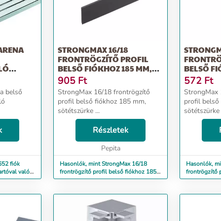
ete (HxSZxM): 153 x 75 x 112cm Súlya: 112kg
 6 automatikus program Bluetooth hangszórók Láb-
-pálya (Lumbális) "Hanyatt fekve" masszázs
iós Ütögetés Dagasztás Hengerelés Synca JIN 2.0
 ARENA
STRONGMAX 16/18
STRONGM
FRONTRÖGZÍTŐ PROFIL
FRONTRÖ
LÓ
BELSŐ FIÓKHOZ 185 MM,
BELSŐ FI
SÖTÉTSZÜRKE
SÖTÉTSZ
905
Ft
572
Ft
a belső
StrongMax 16/18 frontrögzítő
StrongMax 1
ló
profil belső fiókhoz 185 mm,
profil bels
sötétszürke ...
sötétszürke .
k
Részletek
Pepita
52 fiók
Hasonlók, mint StrongMax 16/18
Hasonlók, mi
rtóval való
frontrögzítő profil belső fiókhoz 185
frontrögzítő 
mm, sötétszürke
mm, sötétszü