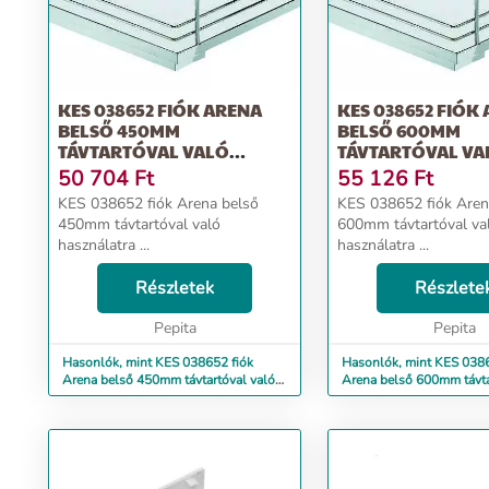
Synca JIN 2.0 belső egyensúly masszázsfotel tulajdonságai Mér
Színe: fekete Keret: Ötvözött acél + fém Kárpitos anyag: műbőr
és vádli masszázs Talpmasszázs Füthető, hő terápiás masszázs L
funkció Zéró gravitációs masszázs Masszázs típusok: Kompressz
belső egyensúly masszázsfotel
KES 038652 FIÓK ARENA
KES 038652 FIÓK
BELSŐ 450MM
BELSŐ 600MM
További információ>>
TÁVTARTÓVAL VALÓ
TÁVTARTÓVAL VA
HASZNÁLATRA
HASZNÁLATRA
50 704
Ft
55 126
Ft
KES 038652 fiók Arena belső
KES 038652 fiók Aren
450mm távtartóval való
600mm távtartóval va
használatra ...
használatra ...
Részletek
Részlete
Pepita
Pepita
Hasonlók, mint KES 038652 fiók
Hasonlók, mint KES 0386
Arena belső 450mm távtartóval való
Arena belső 600mm távta
használatra
használatra