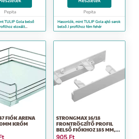
helyiségnek. A ,
Részletek
kölcsönöz a helyiségnek. A ,
Részletek
et lehetővé teszi a
méteres méret lehetővé teszi a
Pepita
bőséges...
Pepita
nt TULIP Gola belső
Hasonlók, mint TULIP Gola ajtó sarok
rofilhoz eloxált
belső J profilhoz fém fehér
47 FIÓK ARENA
STRONGMAX 16/18
50MM KRÓM
FRONTRÖGZÍTŐ PROFIL
BELSŐ FIÓKHOZ 185 MM,
FEHÉR
Ft
905
Ft