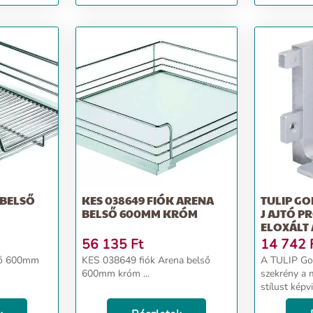
g szürke
imitáció
 BELSŐ
KES 038649 FIÓK ARENA
TULIP GO
BELSŐ 600MM KRÓM
J AJTÓ P
ELOXÁLT
56 135
Ft
14 742
ső 600mm
KES 038649 fiók Arena belső
A TULIP Gol
600mm króm ...
szekrény a 
stílust képvi
eleganciát é