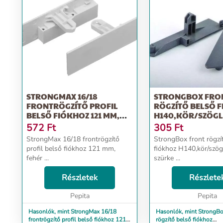
STRONGMAX 16/18
STRONGBOX FRO
FRONTRÖGZÍTŐ PROFIL
RÖGZÍTŐ BELSŐ 
BELSŐ FIÓKHOZ 121 MM,
H140,KÖR/SZÖGL
FEHÉR
RELING SZÜRKE
572
Ft
305
Ft
StrongMax 16/18 frontrögzítő
StrongBox front rögzí
profil belső fiókhoz 121 mm,
fiókhoz H140,kör/szögl
fehér ...
szürke ...
Részletek
Részlete
Pepita
Pepita
Hasonlók, mint StrongMax 16/18
Hasonlók, mint StrongBo
frontrögzítő profil belső fiókhoz 121
rögzítő belső fiókhoz