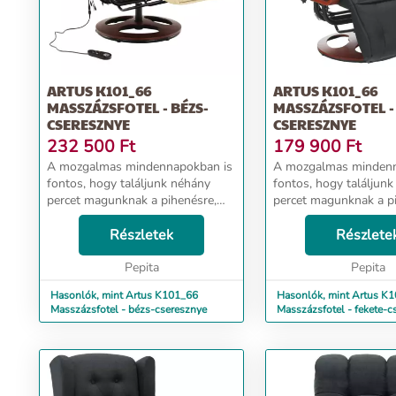
ARTUS K101_66
ARTUS K101_66
MASSZÁZSFOTEL - BÉZS-
MASSZÁZSFOTEL -
CSERESZNYE
CSERESZNYE
232 500
Ft
179 900
Ft
A mozgalmas mindennapokban is
A mozgalmas mindenn
fontos, hogy találjunk néhány
fontos, hogy találjun
percet magunknak a pihenésre,
percet magunknak a p
kikapcsolódásra, melyekre
kikapcsolódásra, mely
tökéletes megoldást nyújthat egy
Részletek
tökéletes megoldást n
Részlete
kényelmes fotel. Ez a bútordarab
kényelmes fotel. Ez a
melegséget, gyengé...
Pepita
melegséget, gyengé...
Pepita
Hasonlók, mint Artus K101_66
Hasonlók, mint Artus K
Masszázsfotel - bézs-cseresznye
Masszázsfotel - fekete-c