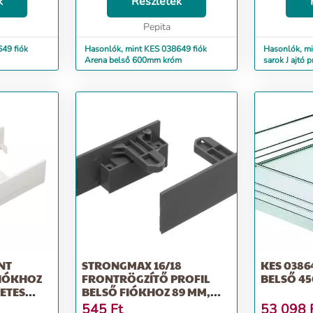
k
Részletek
kölcsönöz a 
méteres mér
Pepita
bőséges...
49 fiók
Hasonlók, mint KES 038649 fiók
Hasonlók, mi
Arena belső 600mm króm
sarok J ajtó p
alumínium
NT
STRONGMAX 16/18
KES 0386
FIÓKHOZ
FRONTRÖGZÍTŐ PROFIL
BELSŐ 4
ETES
BELSŐ FIÓKHOZ 89 MM,
SÖTÉTSZÜRKE
545
Ft
53 098