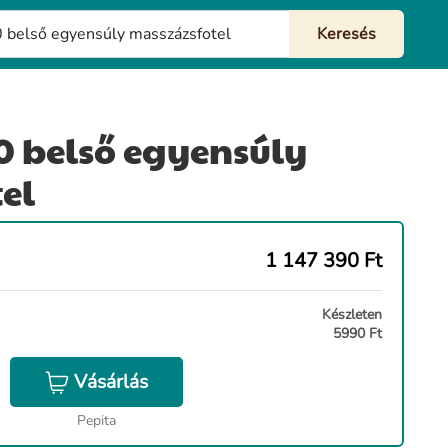
.0 belső egyensúly
el
1 147 390
Ft
Készleten
5990 Ft
Vásárlás
Pepita