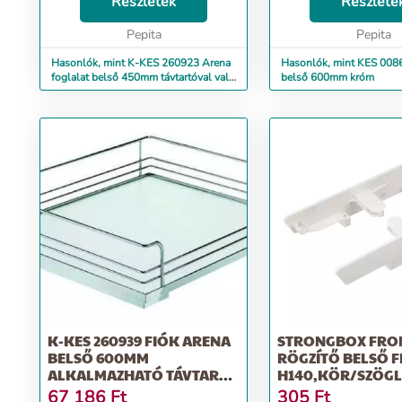
Részletek
Részlete
Pepita
Pepita
Hasonlók, mint K-KES 260923 Arena
Hasonlók, mint KES 0086
foglalat belső 450mm távtartóval való
belső 600mm króm
használatra
K-KES 260939 FIÓK ARENA
STRONGBOX FRO
BELSŐ 600MM
RÖGZÍTŐ BELSŐ 
ALKALMAZHATÓ TÁVTARTÓ
H140,KÖR/SZÖGL
BETÉTTEL
RELING FEHÉR
67 186
Ft
305
Ft