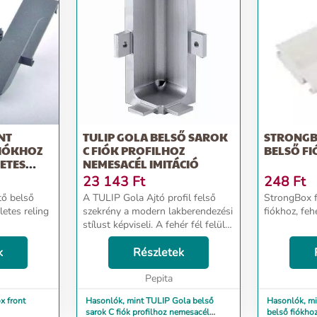
NT
TULIP GOLA BELSŐ SAROK
STRONGB
FIÓKHOZ
C FIÓK PROFILHOZ
BELSŐ FI
ETES
NEMESACÉL IMITÁCIÓ
23 143
Ft
248
Ft
tő belső
A TULIP Gola Ajtó profil felső
StrongBox 
etes reling
szekrény a modern lakberendezési
fiókhoz, fehé
stílust képviseli. A fehér fél felület
eleganciát és letisztultságot
k
kölcsönöz a helyiségnek. A ,
Részletek
méteres méret lehetővé teszi a
bőséges...
Pepita
x front
Hasonlók, mint TULIP Gola belső
Hasonlók, mi
sarok C fiók profilhoz nemesacél
belső fiókhoz