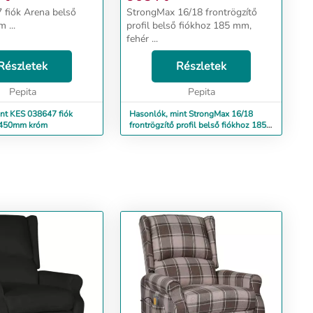
fiók Arena belső
StrongMax 16/18 frontrögzítő
 ...
profil belső fiókhoz 185 mm,
fehér ...
Részletek
Részletek
Pepita
Pepita
nt KES 038647 fiók
Hasonlók, mint StrongMax 16/18
 450mm króm
frontrögzítő profil belső fiókhoz 185
mm, fehér