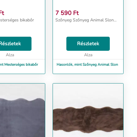
Ft
7 590
Ft
sterséges bikabőr
Szőnyeg Szőnyeg Animal Slon...
Részletek
Részletek
Alza
Alza
nt Mesterséges bikabőr
Hasonlók, mint Szőnyeg Animal Slon