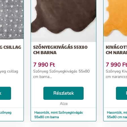
G CSILLAG
SZŐNYEGKIVÁGÁS 55X80
KIVÁGOTT
CM BARNA
CM NARA
7 990
Ft
7 990
F
yeg csillag
Szőnyeg Szőnyegkivágás 55x80
Szőnyeg Ki
cm barna...
cm narancss
k
Részletek
Alza
 szőnyeg
Hasonlók, mint Szőnyegkivágás
Hasonlók, mi
55x80 cm barna
55x80 cm na