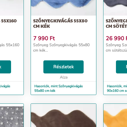
 55X160
SZŐNYEGKIVÁGÁS 55X80
SZŐNYEG
CM KÉK
CM SÖTÉ
7 990
Ft
26 990
gás 55x160
Szőnyeg Szőnyegkivágás 55x80
Szőnyeg Sz
cm kék...
cm sötétszür
k
Részletek
Alza
kivágás
Hasonlók, mint Szőnyegkivágás
Hasonlók, mi
55x80 cm kék
90x160 cm s