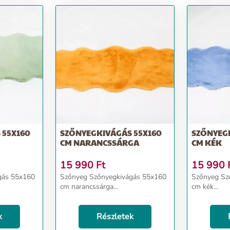
 55X160
SZŐNYEGKIVÁGÁS 55X160
SZŐNYEG
CM NARANCSSÁRGA
CM KÉK
15 990
Ft
15 990
gás 55x160
Szőnyeg Szőnyegkivágás 55x160
Szőnyeg Sz
cm narancssárga...
cm kék...
k
Részletek