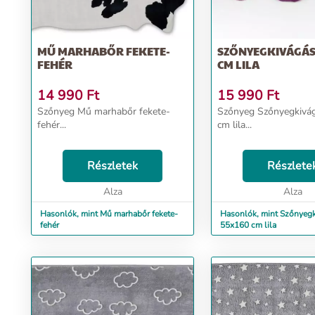
MŰ MARHABŐR FEKETE-
SZŐNYEGKIVÁGÁS
FEHÉR
CM LILA
14 990
Ft
15 990
Ft
Szőnyeg Mű marhabőr fekete-
Szőnyeg Szőnyegkivá
fehér...
cm lila...
Részletek
Részlete
Alza
Alza
Hasonlók, mint Mű marhabőr fekete-
Hasonlók, mint Szőnyeg
fehér
55x160 cm lila