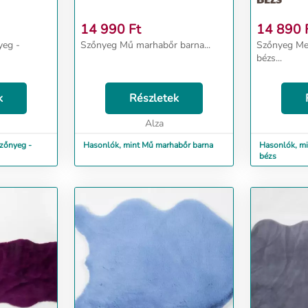
14 990
Ft
14 890
yeg -
Szőnyeg Mű marhabőr barna...
Szőnyeg Me
bézs...
k
Részletek
Alza
zőnyeg -
Hasonlók, mint Mű marhabőr barna
Hasonlók, mi
bézs