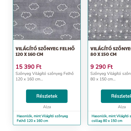
VILÁGÍTÓ SZŐNYEG FELHŐ
VILÁGÍTÓ SZŐNYE
120 X 160 CM
80 X 150 CM
15 390
Ft
9 290
Ft
Szőnyeg Világító szőnyeg Felhő
Szőnyeg Világító szőn
120 x 160 cm...
80 x 150 cm...
Részletek
Részlete
Alza
Alza
Hasonlók, mint Világító szőnyeg
Hasonlók, mint Világító
Felhő 120 x 160 cm
csillag 80 x 150 cm