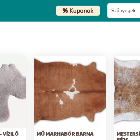
%
Kuponok
 VÍZILÓ
MŰ MARHABŐR BARNA
MESTERS
BÉZS