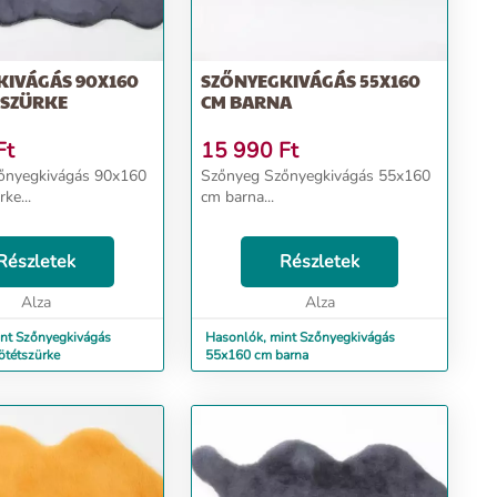
KIVÁGÁS 90X160
SZŐNYEGKIVÁGÁS 55X160
TSZÜRKE
CM BARNA
Ft
15 990
Ft
őnyegkivágás 90x160
Szőnyeg Szőnyegkivágás 55x160
ke...
cm barna...
Részletek
Részletek
Alza
Alza
nt Szőnyegkivágás
Hasonlók, mint Szőnyegkivágás
ötétszürke
55x160 cm barna