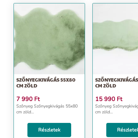
SZŐNYEGKIVÁGÁS 55X80
SZŐNYEGKIVÁGÁS
CM ZÖLD
CM ZÖLD
7 990
Ft
15 990
Ft
Szőnyeg Szőnyegkivágás 55x80
Szőnyeg Szőnyegkivá
cm zöld...
cm zöld...
Részletek
Részlete