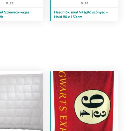
Alza
Alza
nt Szőnyegkivágás
Hasonlók, mint Világító szőnyeg -
ék
Hold 80 x 150 cm