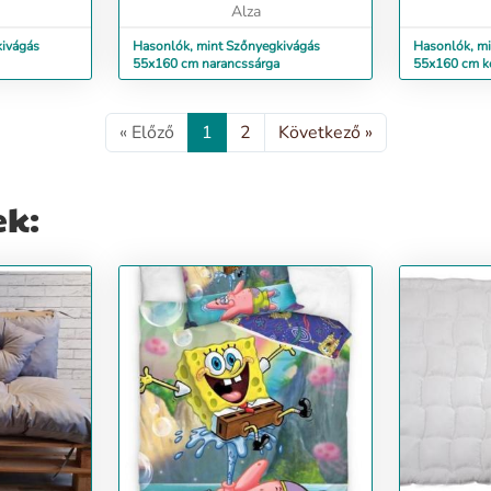
Alza
kivágás
Hasonlók, mint Szőnyegkivágás
Hasonlók, mi
55x160 cm narancssárga
55x160 cm k
« Előző
1
2
Következő »
ek: