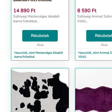
14 890
Ft
8 590
Ft
Szőnyeg Mesterséges bikabőr
Szőnyeg Animal Szőn
barna foltokkal...
Víziló...
Részletek
Részlete
Alza
Alza
Hasonlók, mint Mesterséges bikabőr
Hasonlók, mint Animal S
barna foltokkal
Víziló