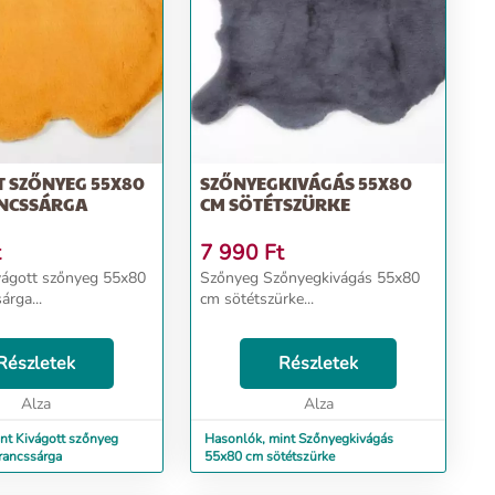
 SZŐNYEG 55X80
SZŐNYEGKIVÁGÁS 55X80
NCSSÁRGA
CM SÖTÉTSZÜRKE
t
7 990
Ft
vágott szőnyeg 55x80
Szőnyeg Szőnyegkivágás 55x80
árga...
cm sötétszürke...
Részletek
Részletek
Alza
Alza
nt Kivágott szőnyeg
Hasonlók, mint Szőnyegkivágás
rancssárga
55x80 cm sötétszürke