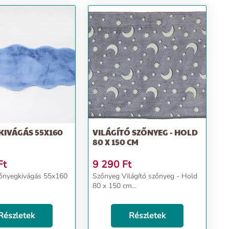
KIVÁGÁS 55X160
VILÁGÍTÓ SZŐNYEG - HOLD
80 X 150 CM
Ft
9 290
Ft
őnyegkivágás 55x160
Szőnyeg Világító szőnyeg - Hold
80 x 150 cm...
Részletek
Részletek