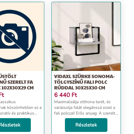
ÜSTÖLT
VIDAXL SZÜRKE SONOMA-
NŰ SZERELT FA
TÖLGYSZÍNŰ FALI POLC
C 102X30X29 CM
RÚDDAL 30X25X30 CM
Ft
6 440
Ft
klasszikus
Maximalizálja otthona terét, és
nak köszönhetően ez a
varázsolja falát elegánssá ezzel a
koratív és praktikus
fali polccal! Erős anyag: A szerelt
 lesz otthonának. Erős
fa kivételes minőségű, sima
relt fa kivételes
Részletek
felületű, szilárd, stabil, és ellenáll
Részletek
ma felületű, szilárd,
a nedvességnek.Praktikus kiala...