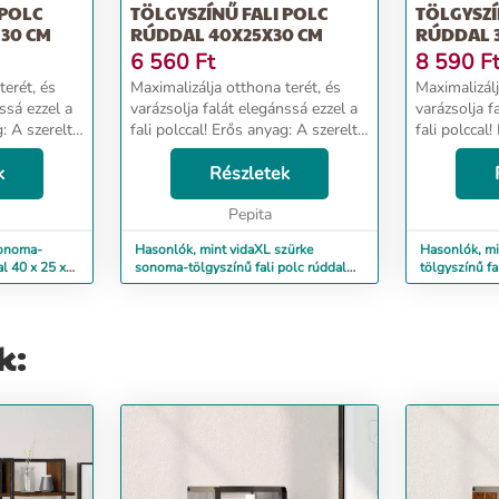
 POLC
TÖLGYSZÍNŰ FALI POLC
TÖLGYSZÍ
 30 CM
RÚDDAL 40X25X30 CM
RÚDDAL 
6 560
Ft
8 590
F
terét, és
Maximalizálja otthona terét, és
Maximalizálj
ssá ezzel a
varázsolja falát elegánssá ezzel a
varázsolja f
g: A szerelt
fali polccal! Erős anyag: A szerelt
fali polccal
, sima
fa kivételes minőségű, sima
fa kivétele
, és ellenáll
k
felületű, szilárd, stabil, és ellenáll
Részletek
felületű, szi
us kiala...
a nedvességnek.Praktikus kiala...
a nedvességn
Pepita
sonoma-
Hasonlók, mint vidaXL szürke
Hasonlók, m
al 40 x 25 x
sonoma-tölgyszínű fali polc rúddal
tölgyszínű f
40x25x30 cm
cm
k: