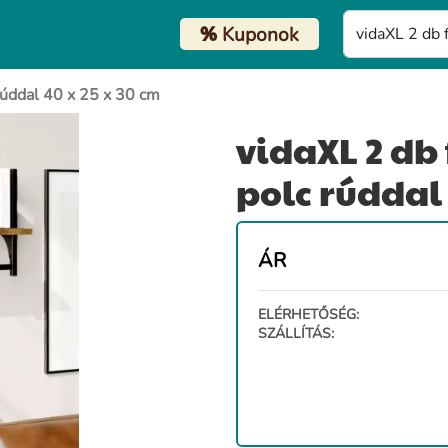
%
Kuponok
 rúddal 40 x 25 x 30 cm
vidaXL 2 db 
polc rúddal 
ÁR
ELÉRHETŐSÉG:
SZÁLLÍTÁS: