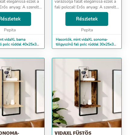
alát elegánssá ezzel a
varázsolja falát elegánssá ezzel a
! Erős anyag: A szerelt
fali polccal! Erős anyag: A szerelt
s minőségű, sima
fa kivételes minőségű, sima
lárd, stabil, és ellenáll
Részletek
felületű, szilárd, stabil, és ellenáll
Részletek
ek.Praktikus kiala...
a nedvességnek.Praktikus kiala...
Pepita
Pepita
nt vidaXL barna
Hasonlók, mint vidaXL sonoma-
ali polc rúddal 40x25x30
tölgyszínű fali polc rúddal 30x25x30
cm
SONOMA-
VIDAXL FÜSTÖS