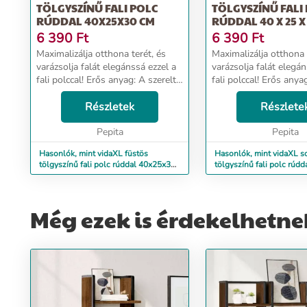
TÖLGYSZÍNŰ FALI POLC
TÖLGYSZÍNŰ FALI
RÚDDAL 40X25X30 CM
RÚDDAL 40 X 25 X
6 390
Ft
6 390
Ft
Maximalizálja otthona terét, és
Maximalizálja otthona 
varázsolja falát elegánssá ezzel a
varázsolja falát elegán
fali polccal! Erős anyag: A szerelt
fali polccal! Erős anya
fa kivételes minőségű, sima
fa kivételes minőségű
felületű, szilárd, stabil, és ellenáll
Részletek
felületű, szilárd, stabil
Részlete
a nedvességnek.Praktikus kiala...
a nedvességnek.Praktik
Pepita
Pepita
Hasonlók, mint vidaXL füstös
Hasonlók, mint vidaXL 
tölgyszínű fali polc rúddal 40x25x30
tölgyszínű fali polc rúdd
cm
30 cm
Még ezek is érdekelhetne