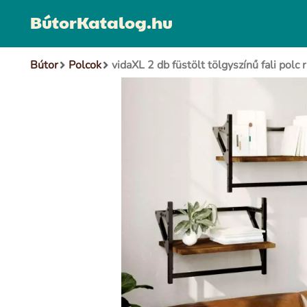
BútorKatalog.hu
Bútor
Polcok
vidaXL 2 db füstölt tölgyszínű fali polc