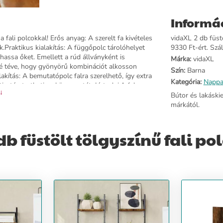
Informá
a fali polcokkal! Erős anyag: A szerelt fa kivételes
vidaXL 2 db füstö
ek.Praktikus kialakítás: A függőpolc tárolóhelyet
9330 Ft-ért. Szál
hassa őket. Emellett a rúd állványként is
Márka:
vidaXL
tővé téve, hogy gyönyörű kombinációt alkosson
Szín:
Barna
akítás: A bemutatópolc falra szerelhető, így extra
Kategória:
Nappa
 tisztán tarthatja a környezetét. Jó tudni:A falon
 ↓
ználjon a falának megfelelő csavar(oka)t és
Bútor és lakáski
lvassa el és kövesse a használati utasítás minden
márkától.
5 x 30 cm (Szé x Mé x Ma)Összeszerelést igényel:
b füstölt tölgyszínű fali po