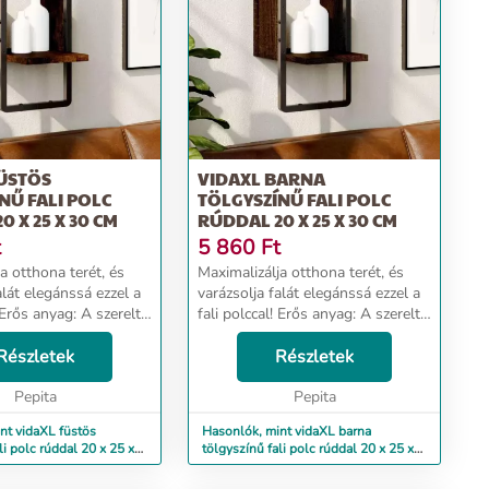
FÜSTÖS
VIDAXL BARNA
NŰ FALI POLC
TÖLGYSZÍNŰ FALI POLC
 X 25 X 30 CM
RÚDDAL 20 X 25 X 30 CM
t
5 860
Ft
a otthona terét, és
Maximalizálja otthona terét, és
alát elegánssá ezzel a
varázsolja falát elegánssá ezzel a
! Erős anyag: A szerelt
fali polccal! Erős anyag: A szerelt
s minőségű, sima
fa kivételes minőségű, sima
lárd, stabil, és ellenáll
Részletek
felületű, szilárd, stabil, és ellenáll
Részletek
ek.Praktikus kiala...
a nedvességnek.Praktikus kiala...
Pepita
Pepita
nt vidaXL füstös
Hasonlók, mint vidaXL barna
li polc rúddal 20 x 25 x
tölgyszínű fali polc rúddal 20 x 25 x
30 cm