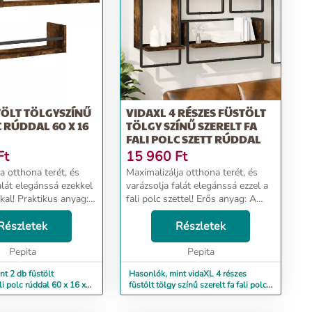
TÖLT TÖLGYSZÍNŰ
VIDAXL 4 RÉSZES FÜSTÖLT
C RÚDDAL 60 X 16
TÖLGY SZÍNŰ SZERELT FA
FALI POLC SZETT RÚDDAL
Ft
15 960
Ft
a otthona terét, és
Maximalizálja otthona terét, és
alát elegánssá ezekkel
varázsolja falát elegánssá ezzel a
kkal! Praktikus anyag:
fali polc szettel! Erős anyag: A
 kivételes minőségű,
szerelt fa kivételes minőségű,
, szilárd, stabil, és
Részletek
sima felületű, szilárd, stabil, és
Részletek
edvességnek. Ezek ...
ellenáll a nedvességnek.Praktikus
Pepita
...
Pepita
nt 2 db füstölt
Hasonlók, mint vidaXL 4 részes
li polc rúddal 60 x 16 x
füstölt tölgy színű szerelt fa fali polc
szett rúddal