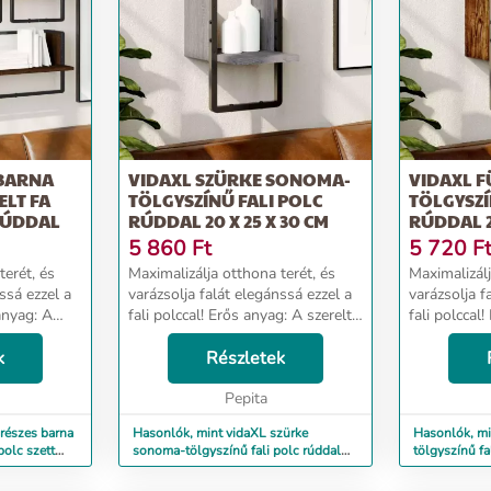
 BARNA
VIDAXL SZÜRKE SONOMA-
VIDAXL 
ELT FA
TÖLGYSZÍNŰ FALI POLC
TÖLGYSZÍ
 RÚDDAL
RÚDDAL 20 X 25 X 30 CM
RÚDDAL 20
5 860
Ft
5 720
F
terét, és
Maximalizálja otthona terét, és
Maximalizálj
ssá ezzel a
varázsolja falát elegánssá ezzel a
varázsolja f
 anyag: A
fali polccal! Erős anyag: A szerelt
fali polccal
inőségű,
fa kivételes minőségű, sima
fa kivétele
stabil, és
k
felületű, szilárd, stabil, és ellenáll
Részletek
felületű, szi
ek.Praktikus
a nedvességnek.Praktikus kiala...
a nedvességn
Pepita
részes barna
Hasonlók, mint vidaXL szürke
Hasonlók, mi
polc szett
sonoma-tölgyszínű fali polc rúddal
tölgyszínű fa
20 x 25 x 30 cm
30 cm