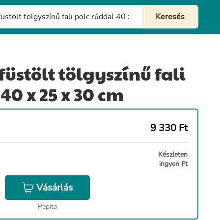
füstölt tölgyszínű fali
40 x 25 x 30 cm
9 330
Ft
Készleten
ingyen Ft
Vásárlás
Pepita