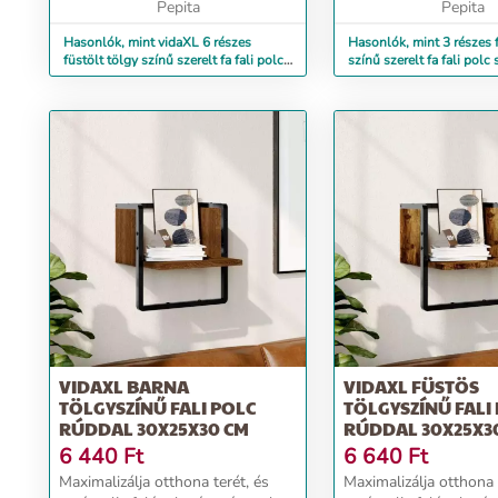
...
Pepita
Pepita
Hasonlók, mint vidaXL 6 részes
Hasonlók, mint 3 részes f
füstölt tölgy színű szerelt fa fali polc
színű szerelt fa fali polc 
szett rúddal
VIDAXL BARNA
VIDAXL FÜSTÖS
TÖLGYSZÍNŰ FALI POLC
TÖLGYSZÍNŰ FALI
RÚDDAL 30X25X30 CM
RÚDDAL 30X25X3
6 440
Ft
6 640
Ft
Maximalizálja otthona terét, és
Maximalizálja otthona 