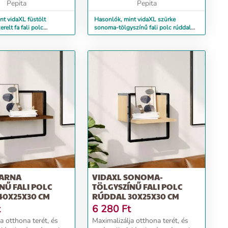
Pepita
Pepita
nt vidaXL füstölt
Hasonlók, mint vidaXL szürke
relt fa fali polc
sonoma-tölgyszínű fali polc rúddal
cm
30x25x30 cm
BARNA
VIDAXL SONOMA-
NŰ FALI POLC
TÖLGYSZÍNŰ FALI POLC
40X25X30 CM
RÚDDAL 30X25X30 CM
t
6 280
Ft
a otthona terét, és
Maximalizálja otthona terét, és