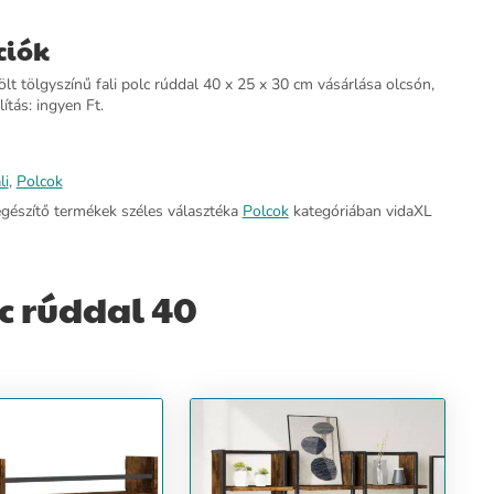
ciók
lt tölgyszínű fali polc rúddal 40 x 25 x 30 cm vásárlása olcsón,
lítás: ingyen Ft.
li
,
Polcok
egészítő termékek széles választéka
Polcok
kategóriában vidaXL
lc rúddal 40