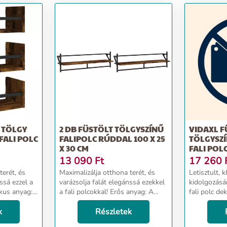
T TÖLGY
2 DB FÜSTÖLT TÖLGYSZÍNŰ
VIDAXL F
 FALI POLC
FALIPOLC RÚDDAL 100 X 25
TÖLGYSZÍ
X 30 CM
FALI POL
13 090
Ft
17 260
terét, és
Maximalizálja otthona terét, és
Letisztult, 
ssá ezzel a
varázsolja falát elegánssá ezekkel
kidolgozásá
tikus anyag:
a fali polcokkal! Erős anyag: A
fali polc de
 minőségű,
szerelt fa kivételes minőségű,
kiegészítője
stabil, és
k
sima felületű, szilárd, stabil, és
Részletek
anyag: A sze
. Ezek...
ellenáll a nedvességnek.Praktikus
minőségű, si