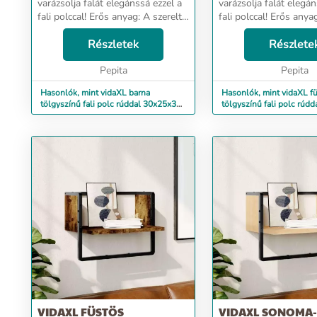
varázsolja falát elegánssá ezzel a
varázsolja falát elegán
fali polccal! Erős anyag: A szerelt
fali polccal! Erős anya
fa kivételes minőségű, sima
fa kivételes minőségű
felületű, szilárd, stabil, és ellenáll
Részletek
felületű, szilárd, stabil
Részlete
a nedvességnek.Praktikus kiala...
a nedvességnek.Praktik
Pepita
Pepita
Hasonlók, mint vidaXL barna
Hasonlók, mint vidaXL f
tölgyszínű fali polc rúddal 30x25x30
tölgyszínű fali polc rúd
cm
cm
VIDAXL FÜSTÖS
VIDAXL SONOMA-