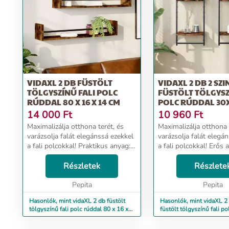
VIDAXL 2 DB FÜSTÖLT
VIDAXL 2 DB 2 SZI
TÖLGYSZÍNŰ FALI POLC
FÜSTÖLT TÖLGYSZ
RÚDDAL 80 X 16 X 14 CM
POLC RÚDDAL 30
14 000
Ft
10 960
Ft
Maximalizálja otthona terét, és
Maximalizálja otthona 
varázsolja falát elegánssá ezekkel
varázsolja falát elegá
a fali polcokkal! Praktikus anyag:
a fali polcokkal! Erős 
A szerelt fa kivételes minőségű,
szerelt fa kivételes m
sima felületű, szilárd, stabil, és
Részletek
sima felületű, szilárd, 
Részlete
ellenáll a nedvességnek. Ezek ...
ellenáll a nedvességn
Pepita
k...
Pepita
Hasonlók, mint vidaXL 2 db füstölt
Hasonlók, mint vidaXL 2 
tölgyszínű fali polc rúddal 80 x 16 x
füstölt tölgyszínű fali po
14 cm
30x25x65 cm