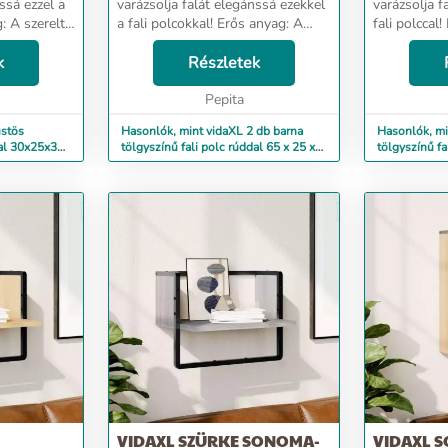
ssá ezzel a
varázsolja falát elegánssá ezekkel
varázsolja f
g: A szerelt
a fali polcokkal! Erős anyag: A
fali polccal
, sima
szerelt fa kivételes minőségű,
fa kivétele
, és ellenáll
k
sima felületű, szilárd, stabil, és
Részletek
felületű, szi
us kiala...
ellenáll a nedvességnek.Praktikus
a nedvességn
k...
Pepita
üstös
Hasonlók, mint vidaXL 2 db barna
Hasonlók, mi
dal 30x25x30
tölgyszínű fali polc rúddal 65 x 25 x
tölgyszínű f
30 cm
cm
VIDAXL SZÜRKE SONOMA-
VIDAXL 