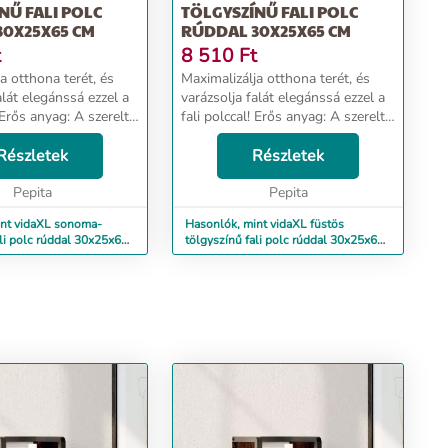
NŰ FALI POLC
TÖLGYSZÍNŰ FALI POLC
30X25X65 CM
RÚDDAL 30X25X65 CM
t
8 510
Ft
a otthona terét, és
Maximalizálja otthona terét, és
alát elegánssá ezzel a
varázsolja falát elegánssá ezzel a
! Erős anyag: A szerelt
fali polccal! Erős anyag: A szerelt
s minőségű, sima
fa kivételes minőségű, sima
lárd, stabil, és ellenáll
Részletek
felületű, szilárd, stabil, és ellenáll
Részletek
ek.Praktikus kiala...
a nedvességnek.Praktikus kiala...
Pepita
Pepita
int vidaXL sonoma-
Hasonlók, mint vidaXL füstös
ali polc rúddal 30x25x65
tölgyszínű fali polc rúddal 30x25x65
cm