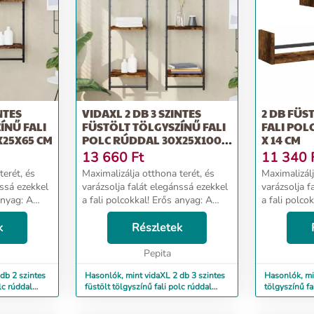
NTES
VIDAXL 2 DB 3 SZINTES
2 DB FÜS
ÍNŰ FALI
FÜSTÖLT TÖLGYSZÍNŰ FALI
FALI POL
X25X65 CM
POLC RÚDDAL 30X25X100
X 14 CM
CM
13 660
Ft
11 340
terét, és
Maximalizálja otthona terét, és
Maximalizálj
nssá ezekkel
varázsolja falát elegánssá ezekkel
varázsolja f
anyag: A
a fali polcokkal! Erős anyag: A
a fali polco
inőségű,
szerelt fa kivételes minőségű,
A szerelt fa
stabil, és
k
sima felületű, szilárd, stabil, és
Részletek
sima felületű
ek.Praktikus
ellenáll a nedvességnek.Praktikus
ellenáll a n
k...
Pepita
db 2 szintes
Hasonlók, mint vidaXL 2 db 3 szintes
Hasonlók, mi
lc rúddal
füstölt tölgyszínű fali polc rúddal
tölgyszínű fa
30x25x100 cm
14 cm