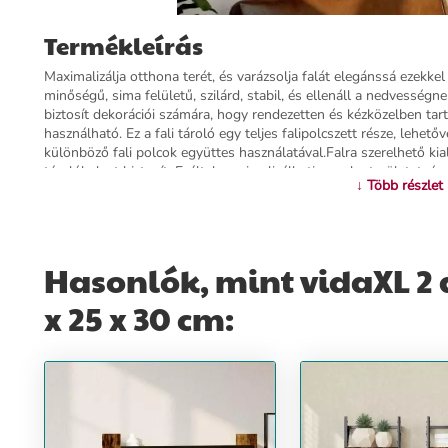
Termékleírás
Maximalizálja otthona terét, és varázsolja falát elegánssá ezekkel 
minőségű, sima felületű, szilárd, stabil, és ellenáll a nedvességn
biztosít dekorációi számára, hogy rendezetten és kézközelben tart
használható. Ez a fali tároló egy teljes falipolcszett része, lehe
különböző fali polcok együttes használatával.Falra szerelhető kial
tárolóhelyet biztosít. Ezáltal maximalizálhatja az alapterületet, és
↓ Több részlet
belüli csavar(ok) és dugó(k) nem alaptartozékok. Keressen és has
dugó(ka)t. Ha bizonytalan, kérje szakember tanácsát. Gondosan o
lépését.Színe: füstös tölgyAnyaga: szerelt fa, fémMérete: 40 x 2
igenA szállítmány tartalma:2 db fali polc
Hasonlók, mint vidaXL 2 d
További információ>>
x 25 x 30 cm: