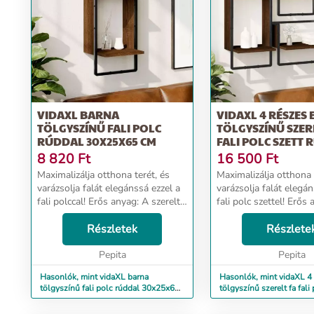
VIDAXL BARNA
VIDAXL 4 RÉSZES
TÖLGYSZÍNŰ FALI POLC
TÖLGYSZÍNŰ SZER
RÚDDAL 30X25X65 CM
FALI POLC SZETT
8 820
Ft
16 500
Ft
Maximalizálja otthona terét, és
Maximalizálja otthona 
varázsolja falát elegánssá ezzel a
varázsolja falát elegán
fali polccal! Erős anyag: A szerelt
fali polc szettel! Erős
fa kivételes minőségű, sima
szerelt fa kivételes m
felületű, szilárd, stabil, és ellenáll
Részletek
sima felületű, szilárd, 
Részlete
a nedvességnek.Praktikus kiala...
ellenáll a nedvességn
Pepita
...
Pepita
Hasonlók, mint vidaXL barna
Hasonlók, mint vidaXL 4 
tölgyszínű fali polc rúddal 30x25x65
tölgyszínű szerelt fa fali 
cm
rúddal