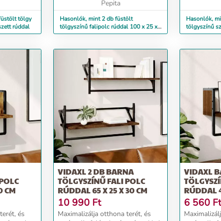
k...
Pepita
stabil, és e...
üstölt tölgy
Hasonlók, mint 2 db füstölt
Hasonlók, mi
szett rúddal
tölgyszínű falipolc rúddal 100 x 25 x
tölgyszínű sze
30 cm
102x30x29 
VIDAXL 2 DB BARNA
VIDAXL 
 POLC
TÖLGYSZÍNŰ FALI POLC
TÖLGYSZÍ
0 CM
RÚDDAL 65 X 25 X 30 CM
RÚDDAL 
10 990
Ft
6 560
F
terét, és
Maximalizálja otthona terét, és
Maximalizálj