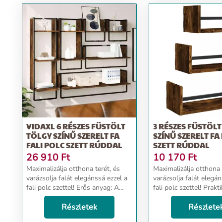
VIDAXL 6 RÉSZES FÜSTÖLT
3 RÉSZES FÜSTÖL
TÖLGY SZÍNŰ SZERELT FA
SZÍNŰ SZERELT FA
FALI POLC SZETT RÚDDAL
SZETT RÚDDAL
26 910
Ft
10 170
Ft
Maximalizálja otthona terét, és
Maximalizálja otthona 
varázsolja falát elegánssá ezzel a
varázsolja falát elegán
fali polc szettel! Erős anyag: A
fali polc szettel! Prak
szerelt fa kivételes minőségű,
A szerelt fa kivételes
sima felületű, szilárd, stabil, és
Részletek
sima felületű, szilárd, 
Részlete
ellenáll a nedvességnek.Praktikus
ellenáll a nedvességnek