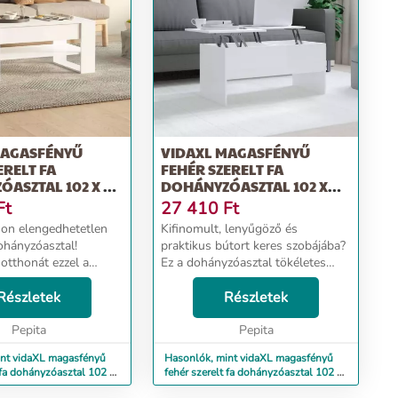
MAGASFÉNYŰ
VIDAXL MAGASFÉNYŰ
ERELT FA
FEHÉR SZERELT FA
ASZTAL 102 X 55
DOHÁNYZÓASZTAL 102 X
50,5 X 46,5 CM
Ft
27 410
Ft
on elengedhetetlen
Kifinomult, lenyűgöző és
ohányzóasztal!
praktikus bútort keres szobájába?
 otthonát ezzel a
Ez a dohányzóasztal tökéletes
tallal még ma!
választás. Prémium minőségű
nőségű anyag: A
Részletek
anyag: A szerelt fa kivételes
Részletek
ivételes minőségű,
minőségű, sima felületű, szilárd,
, szilárd, stabil...
Pepita
stabil és ellenáll ...
Pepita
int vidaXL magasfényű
Hasonlók, mint vidaXL magasfényű
 fa dohányzóasztal 102 x
fehér szerelt fa dohányzóasztal 102 x
50,5 x 46,5 cm