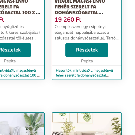
MAGASFÉNYŰ
VIDAXL MAGASFÉNYŰ
ERELT FA
FEHÉR SZERELT FA
ASZTAL 100 X 50
DOHÁNYZÓASZTAL
60X50X40 CM
Ft
19 260
Ft
 lenyűgöző és
Csempésszen egy csipetnyi
útort keres szobájába?
eleganciát nappalijába ezzel a
zóasztal tökéletes
stílusos dohányzóasztallal. Tartós
artós anyag: A szerelt
anyag: A szerelt fa kivételes
s minőségű, sima
Részletek
minőségű, sima felületű, szilárd,
Részletek
lárd, stabil, és ellenáll
stabil, és ellenáll a
Pepita
nedvességnek.Bőséges ...
Pepita
int vidaXL magasfényű
Hasonlók, mint vidaXL magasfényű
 fa dohányzóasztal 100 x
fehér szerelt fa dohányzóasztal
60x50x40 cm