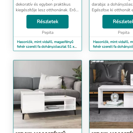
dekoratív és egyben praktikus
darabja: a dohányzóasz
kiegészítője lesz otthonának. Erős
Egészítse ki otthonát e
váz: A szerelt fa kivételes
sokoldalú dohányzóas
minőségű, sima felületű, szilárd,
Részletek
ma! Felemelhető aszta
Részlete
stabil és ellenáll a nedvességnek.
kialakítás: A kanapéasz
Bőséges t...
Pepita
könnyedén kényelmes .
Pepita
Hasonlók, mint vidaXL magasfényű
Hasonlók, mint vidaXL 
fehér szerelt fa dohányzóasztal 51 x
fehér szerelt fa dohányzó
50 x 45 cm
55,5 x 41,5 cm