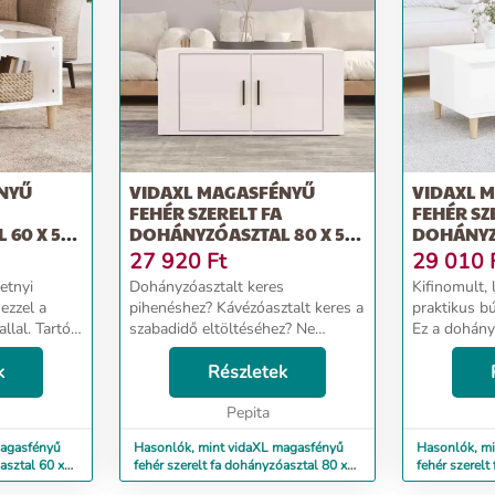
NYŰ
VIDAXL MAGASFÉNYŰ
VIDAXL 
FEHÉR SZERELT FA
FEHÉR SZ
 60 X 50
DOHÁNYZÓASZTAL 80 X 50
DOHÁNYZÓ
X 36 CM
X 36,5 CM
27 920
Ft
29 010
etnyi
Dohányzóasztalt keres
Kifinomult,
ezzel a
pihenéshez? Kávézóasztalt keres a
praktikus b
llal. Tartós
szabadidő eltöltéséhez? Ne
Ez a dohány
ételes
keressen tovább, mint ez a
választás. E
, szilárd,
k
funkcionális dohányzóasztal,
Részletek
kivételes mi
edvességnek.
amely egyedi vizuális élményt
szilárd, stab
nyújt a térnek. Tartós anyag: A...
Pepita
nedvessé...
magasfényű
Hasonlók, mint vidaXL magasfényű
Hasonlók, m
asztal 60 x
fehér szerelt fa dohányzóasztal 80 x
fehér szerelt
50 x 36 cm
50 x 36,5 cm