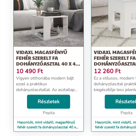
VIDAXL MAGASFÉNYŰ
VIDAXL MAGASFÉ
FEHÉR SZERELT FA
FEHÉR SZERELT FA
DOHÁNYZÓASZTAL 40 X 40
DOHÁNYZÓASZTAL
X 30 CM
X 42 CM
10 490
Ft
12 260
Ft
Vigyen otthonába modern bájt
Ez a stílusos, modern
ezzel a praktikus
dohányzóasztal prakti
dohányzóasztallal. Az asztallap
kiegészítője lesz jelenl
biztos felületet kínál
otthonának. Ez a kisas
rágcsálnivalók, italok, vázák,
Részletek
megóvja otthonát a
Részlete
gyümölcskosarak vagy egyéb
rendetlenségtől, mivel
dísztárgyak elhelyezéséhez. A
Pepita
tárolópolcának köszö
Pepita
tárolópolc...
tökéletes könyvek,...
Hasonlók, mint vidaXL magasfényű
Hasonlók, mint vidaXL 
fehér szerelt fa dohányzóasztal 40 x
fehér szerelt fa dohányzó
40 x 30 cm
40 x 42 cm