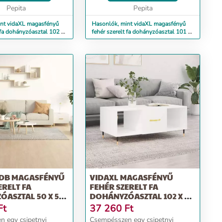
s rekeszeinek
Pepita
dohányzóasztal lapja könny...
Pepita
n o...
int vidaXL magasfényű
Hasonlók, mint vidaXL magasfényű
 fa dohányzóasztal 102 x
fehér szerelt fa dohányzóasztal 101 x
49 x 52 cm
 DB MAGASFÉNYŰ
VIDAXL MAGASFÉNYŰ
ERELT FA
FEHÉR SZERELT FA
ASZTAL 50 X 50
DOHÁNYZÓASZTAL 102 X 50
X 40 CM
Ft
37 260
Ft
 egy csipetnyi
Csempésszen egy csipetnyi