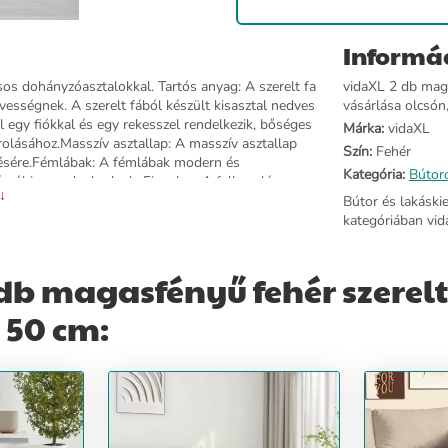
Informá
sos dohányzóasztalokkal. Tartós anyag: A szerelt fa
vidaXL 2 db maga
edvességnek. A szerelt fából készült kisasztal nedves
vásárlása olcsón,
l egy fiókkal és egy rekesszel rendelkezik, bőséges
Márka:
vidaXL
rolásához.Masszív asztallap: A masszív asztallap
Szín:
Fehér
ezésére.Fémlábak: A fémlábak modern és
Kategória:
Bútor
tásról is gondoskodnak. Figyelem:A felborulás
 ↓
özzel kell használni.Színe: magasfényű fehérAnyaga:
Bútor és lakáski
lést igényel: igenA szállítmány tartalma:2 db
kategóriában vid
 arról, hogyan akadályozza meg a bútorok
db magasfényű fehér szerelt
 50 cm: