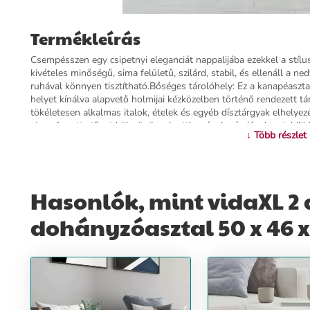
Termékleírás
Csempésszen egy csipetnyi eleganciát nappalijába ezekkel a stílu
kivételes minőségű, sima felületű, szilárd, stabil, és ellenáll a n
ruhával könnyen tisztítható.Bőséges tárolóhely: Ez a kanapéaszta
helyet kínálva alapvető holmijai kézközelben történő rendezett tá
tökéletesen alkalmas italok, ételek és egyéb dísztárgyak elhely
visszafogott stílust kölcsönöznek otthonának, ráadásul a stabili
↓ Több részlet
elkerülése érdekében ezt a terméket a mellékelt fali rögzítőeszk
szerelt fa, fémMérete: 50 x 46 x 50 cm (Ho x Szé x Ma)Összeszere
dohányzóasztalLegal Documents: Itt további részleteket találhat
felborulását
Hasonlók, mint vidaXL 2 
További információ>>
dohányzóasztal 50 x 46 x