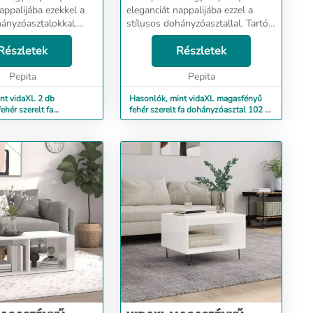
appalijába ezekkel a
eleganciát nappalijába ezzel a
hányzóasztalokkal.
stílusos dohányzóasztallal. Tartós
: A szerelt fa
anyag: A szerelt fa kivételes
nőségű, sima felületű,
Részletek
minőségű, sima felületű, szilárd,
Részletek
il, és ellenáll a
stabil, és ellenáll a
k.Bősé...
Pepita
nedvességnek.Bőséges ...
Pepita
nt vidaXL 2 db
Hasonlók, mint vidaXL magasfényű
hér szerelt fa
fehér szerelt fa dohányzóasztal 102 x
al 50 x 50 x 40 cm
50 x 40 cm