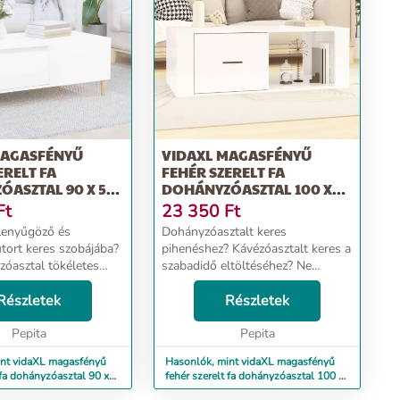
MAGASFÉNYŰ
VIDAXL MAGASFÉNYŰ
ERELT FA
FEHÉR SZERELT FA
ASZTAL 90 X 50
DOHÁNYZÓASZTAL 100 X
50,5 X 35 CM
Ft
23 350
Ft
 lenyűgöző és
Dohányzóasztalt keres
útort keres szobájába?
pihenéshez? Kávézóasztalt keres a
zóasztal tökéletes
szabadidő eltöltéséhez? Ne
rős anyag: A szerelt fa
keressen tovább, mint ez a
nőségű, sima felületű,
Részletek
funkcionális dohányzóasztal,
Részletek
il, és ellenáll a
amely egyedi vizuális élményt
Pepita
nyújt a térnek. Tartós anyag: A...
Pepita
int vidaXL magasfényű
Hasonlók, mint vidaXL magasfényű
 fa dohányzóasztal 90 x
fehér szerelt fa dohányzóasztal 100 x
50,5 x 35 cm