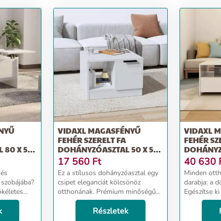
NYŰ
VIDAXL MAGASFÉNYŰ
VIDAXL 
FEHÉR SZERELT FA
FEHÉR SZ
 80 X 50
DOHÁNYZÓASZTAL 50 X 50
DOHÁNYZÓ
X 36 CM
X 42 CM
17 560
Ft
40 630
 és
Ez a stílusos dohányzóasztal egy
Minden otth
 szobájába?
csipet eleganciát kölcsönöz
darabja: a d
ökéletes
otthonának. Prémium minőségű
Egészítse ki
inőségű
anyag: A szerelt fa kivételes
dohányzóasz
ételes
k
minőségű, sima felületű, szilárd,
Részletek
Bőséges tár
, szilárd,
stabil és ellenáll a
dohányzóasz