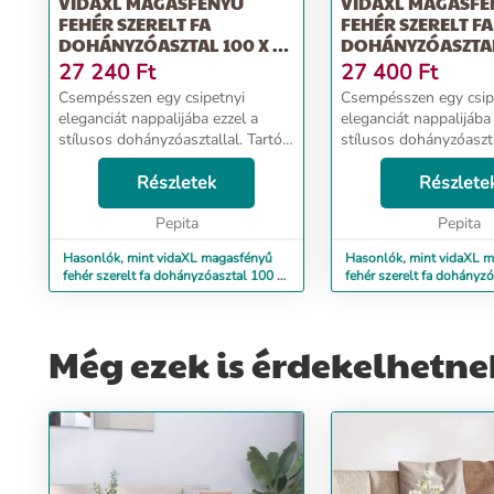
VIDAXL MAGASFÉNYŰ
VIDAXL MAGASFÉ
FEHÉR SZERELT FA
FEHÉR SZERELT FA
DOHÁNYZÓASZTAL 100 X 50
DOHÁNYZÓASZTA
X 45 CM
90X49X45 CM
27 240
Ft
27 400
Ft
Csempésszen egy csipetnyi
Csempésszen egy csip
eleganciát nappalijába ezzel a
eleganciát nappalijába 
stílusos dohányzóasztallal. Tartós
stílusos dohányzóaszta
anyag: A szerelt fa kivételes
anyag: A szerelt fa kiv
minőségű, sima felületű, szilárd,
Részletek
minőségű, sima felületű
Részlete
stabil, és ellenáll a nedvességnek.
stabil, és ellenáll a n
A szerel...
Pepita
A szerel...
Pepita
Hasonlók, mint vidaXL magasfényű
Hasonlók, mint vidaXL 
fehér szerelt fa dohányzóasztal 100 x
fehér szerelt fa dohányzó
50 x 45 cm
90x49x45 cm
Még ezek is érdekelhetne