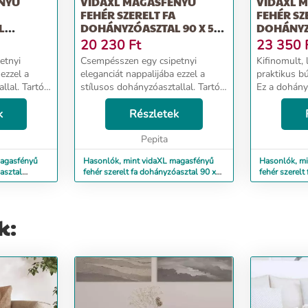
NYŰ
VIDAXL MAGASFÉNYŰ
VIDAXL 
FEHÉR SZERELT FA
FEHÉR SZ
L
DOHÁNYZÓASZTAL 90 X 50
DOHÁNYZÓ
X 40 CM
X 36 CM
20 230
Ft
23 350
etnyi
Csempésszen egy csipetnyi
Kifinomult,
ezzel a
eleganciát nappalijába ezzel a
praktikus b
llal. Tartós
stílusos dohányzóasztallal. Tartós
Ez a dohány
ételes
anyag: A szerelt fa kivételes
választás. T
, szilárd,
k
minőségű, sima felületű, szilárd,
Részletek
fa kivétele
edvességnek.
stabil, és ellenáll a
felületű, szi
nedvességnek.Bőséges ...
Pepita
a nedvess...
magasfényű
Hasonlók, mint vidaXL magasfényű
Hasonlók, m
asztal
fehér szerelt fa dohányzóasztal 90 x
fehér szerelt
50 x 40 cm
50 x 36 cm
k: