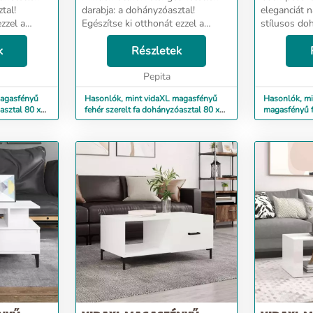
tal!
darabja: a dohányzóasztal!
eleganciát n
zzel a
Egészítse ki otthonát ezzel a
stílusos do
ztallal még
sokoldalú dohányzóasztallal még
Tartós anyag
llapos
k
ma! Felemelhető asztallapos
Részletek
kivételes mi
tal lapja
kialakítás: A kanapéasztal lapja
szilárd, stab
..
könnyedén kényelmes ...
Pepita
nedvességne
magasfényű
Hasonlók, mint vidaXL magasfényű
Hasonlók, mi
asztal 80 x
fehér szerelt fa dohányzóasztal 80 x
magasfényű fe
50,5 x 41,5 cm
dohányzóaszt