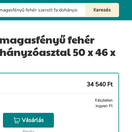
 magasfényű fehér
ohányzóasztal 50 x 46 x
34 540
Ft
Készleten
ingyen Ft
Vásárlás
Pepita