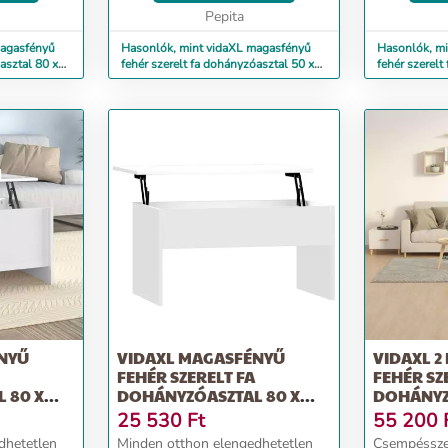
nedvességnek.További táro...
Pepita
fiókjainak é
köszönhetőe
magasfényű
Hasonlók, mint vidaXL magasfényű
Hasonlók, m
asztal 80 x
fehér szerelt fa dohányzóasztal 50 x
fehér szerelt
50 x 36 cm
55 x 42 cm
NYŰ
VIDAXL MAGASFÉNYŰ
VIDAXL 2
FEHÉR SZERELT FA
FEHÉR SZ
 80 X
DOHÁNYZÓASZTAL 80 X
DOHÁNYZÓ
50,5 X 41,5 CM
X 40 CM
25 530
Ft
55 200
dhetetlen
Minden otthon elengedhetetlen
Csempésszen