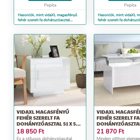
ellenáll a nedves...
Pepita
stabil és ellenáll ...
Pepita
Hasonlók, mint vidaXL magasfényű
Hasonlók, mint vidaXL 
fehér szerelt fa dohányzóasztal
fehér szerelt fa dohányzó
55x55x40 cm
50 x 42,5 cm
VIDAXL MAGASFÉNYŰ
VIDAXL MAGASFÉ
FEHÉR SZERELT FA
FEHÉR SZERELT FA
DOHÁNYZÓASZTAL 51 X 50 X
DOHÁNYZÓASZTAL
45 CM
55,5 X 41,5 CM
18 850
Ft
21 870
Ft
Ez a stílusos dohányzóasztal
Minden otthon elenge