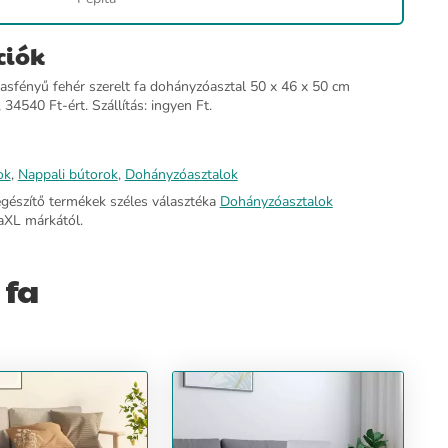
ciók
sfényű fehér szerelt fa dohányzóasztal 50 x 46 x 50 cm
 34540 Ft-ért. Szállítás: ingyen Ft.
ok
,
Nappali bútorok
,
Dohányzóasztalok
egészítő termékek széles választéka
Dohányzóasztalok
aXL márkától.
 fa