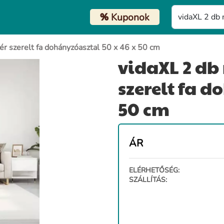
%
Kuponok
r szerelt fa dohányzóasztal 50 x 46 x 50 cm
vidaXL 2 db
szerelt fa d
50 cm
ÁR
ELÉRHETŐSÉG:
SZÁLLÍTÁS: