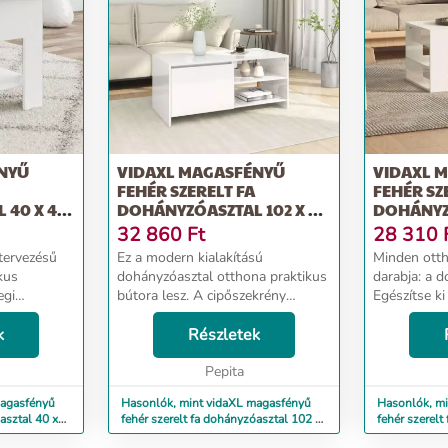
NYŰ
VIDAXL MAGASFÉNYŰ
VIDAXL 
FEHÉR SZERELT FA
FEHÉR SZ
 40 X 40
DOHÁNYZÓASZTAL 102 X 50
DOHÁNYZÓ
X 45 CM
X 45 CM
32 860
Ft
28 310
 tervezésű
Ez a modern kialakítású
Minden otth
kus
dohányzóasztal otthona praktikus
darabja: a d
egi
bútora lesz. A cipőszekrény
Egészítse ki
ztal
felépítése biztosítja stabilitását,
dohányzóasz
k
tartósságát és hosszú
Részletek
Prémium mi
élettartamát. A fiókoknak és az
szerelt fa k
nhetően
ajtón belüli rekesznek kö...
Pepita
sima felületű
magasfényű
Hasonlók, mint vidaXL magasfényű
Hasonlók, m
asztal 40 x
fehér szerelt fa dohányzóasztal 102 x
fehér szerelt
50 x 45 cm
55 x 45 cm