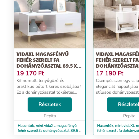
VIDAXL MAGASFÉNYŰ
VIDAXL MAGASFÉ
FEHÉR SZERELT FA
FEHÉR SZERELT FA
DOHÁNYZÓASZTAL 89,5 X
DOHÁNYZÓASZTAL
50 X 40 CM
X 36,5 CM
19 170
Ft
17 190
Ft
Kifinomult, lenyűgöző és
Csempésszen egy csip
praktikus bútort keres szobájába?
eleganciát nappalijába 
Ez a dohányzóasztal tökéletes
stílusos dohányzóaszta
választás. Erős anyag: A szerelt fa
anyag: A szerelt fa kiv
kivételes minőségű, sima felületű,
Részletek
minőségű, sima felületű
Részlete
szilárd, stabil, és ellenáll a
stabil, és ellenáll a n
nedvesség...
Pepita
A szerel...
Pepita
Hasonlók, mint vidaXL magasfényű
Hasonlók, mint vidaXL 
fehér szerelt fa dohányzóasztal 89,5 x
fehér szerelt fa dohányzó
50 x 40 cm
50 x 36,5 cm