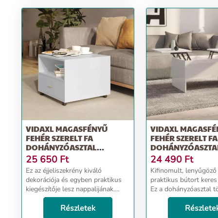
VIDAXL MAGASFÉNYŰ
VIDAXL MAGASFÉ
FEHÉR SZERELT FA
FEHÉR SZERELT FA
DOHÁNYZÓASZTAL
DOHÁNYZÓASZTAL
55X55X40 CM
X 42,5 CM
25 650
Ft
24 490
Ft
Ez az éjjeliszekrény kiváló
Kifinomult, lenyűgöző
dekorációja és egyben praktikus
praktikus bútort keres
kiegészítője lesz nappalijának.
Ez a dohányzóasztal t
Prémium minőségű anyag: A
választás. Prémium m
szerelt fa kivételes minőségű,
Részletek
anyag: A szerelt fa kiv
Részlete
sima felületű, szilárd, stabil és
minőségű, sima felületű