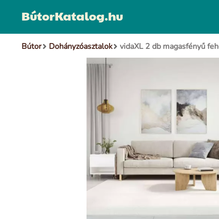
BútorKatalog.hu
Bútor
Dohányzóasztalok
vidaXL 2 db magasfényű fehé