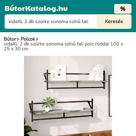
BútorKatalog.hu
%
Bútor
Polcok
vidaXL 2 db szürke sonoma színű fali polc rúddal 100 x
25 x 30 cm