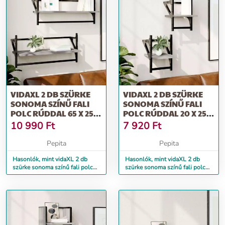
VIDAXL 2 DB SZÜRKE
VIDAXL 2 DB SZÜRKE
SONOMA SZÍNŰ FALI
SONOMA SZÍNŰ FALI
POLC RÚDDAL 65 X 25 X
POLC RÚDDAL 20 X 25 X
30 CM
30 CM
10 990
Ft
7 920
Ft
Pepita
Pepita
Hasonlók, mint vidaXL 2 db
Hasonlók, mint vidaXL 2 db
szürke sonoma színű fali polc
szürke sonoma színű fali polc
rúddal 65 x 25 x 30 cm
rúddal 20 x 25 x 30 cm