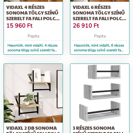
VIDAXL 4 RÉSZES
VIDAXL 6 RÉSZES
SONOMA TÖLGY SZÍNŰ
SONOMA TÖLGY SZÍNŰ
SZERELT FA FALI POLC
SZERELT FA FALI POLC
SZETT RÚDDAL
SZETT RÚDDAL
15 960
Ft
26 910
Ft
Pepita
Pepita
Hasonlók, mint vidaXL 4 részes
Hasonlók, mint vidaXL 6 részes
sonoma tölgy színű szerelt fa
sonoma tölgy színű szerelt fa
fali polc szett rúddal
fali polc szett rúddal
VIDAXL 2 DB SONOMA
3 RÉSZES SONOMA