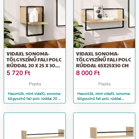
VIDAXL SONOMA-
VIDAXL SONOMA-
TÖLGYSZÍNŰ FALI POLC
TÖLGYSZÍNŰ FALI POLC
RÚDDAL 20 X 25 X 30
RÚDDAL 65X25X30 CM
CM
5 720
Ft
8 000
Ft
Pepita
Pepita
Hasonlók, mint vidaXL sonoma-
Hasonlók, mint vidaXL sonoma-
tölgyszínű fali polc rúddal 20 x
tölgyszínű fali polc rúddal
25 x 30 cm
65x25x30 cm