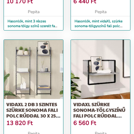
10 170
Ft
6 440
Ft
Pepita
Pepita
Hasonlók, mint 3 részes
Hasonlók, mint vidaXL szürke
sonoma tölgy színű szerelt fa
sonoma-tölgyszínű fali polc
fali polc szett rúddal
rúddal 30x25x30 cm
VIDAXL 2 DB 3 SZINTES
VIDAXL SZÜRKE
SZÜRKE SONOMA FALI
SONOMA-TÖLGYSZÍNŰ
POLC RÚDDAL 30 X 25 X
FALI POLC RÚDDAL
100 CM
40X25X30 CM
13 820
Ft
6 560
Ft
Pepita
Pepita