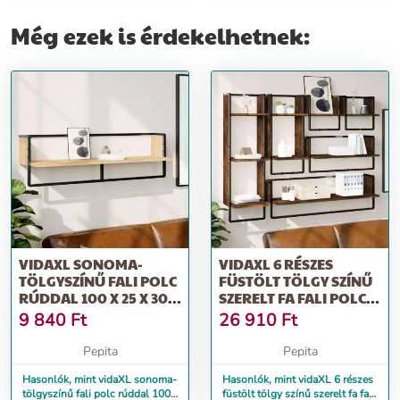
Még ezek is érdekelhetnek:
VIDAXL SONOMA-
VIDAXL 6 RÉSZES
TÖLGYSZÍNŰ FALI POLC
FÜSTÖLT TÖLGY SZÍNŰ
RÚDDAL 100 X 25 X 30
SZERELT FA FALI POLC
CM
SZETT RÚDDAL
9 840
Ft
26 910
Ft
Pepita
Pepita
Hasonlók, mint vidaXL sonoma-
Hasonlók, mint vidaXL 6 részes
tölgyszínű fali polc rúddal 100
füstölt tölgy színű szerelt fa fali