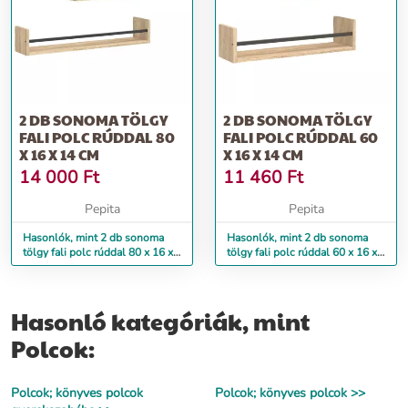
2 DB SONOMA TÖLGY
2 DB SONOMA TÖLGY
FALI POLC RÚDDAL 80
FALI POLC RÚDDAL 60
X 16 X 14 CM
X 16 X 14 CM
14 000
Ft
11 460
Ft
Pepita
Pepita
Hasonlók, mint 2 db sonoma
Hasonlók, mint 2 db sonoma
tölgy fali polc rúddal 80 x 16 x
tölgy fali polc rúddal 60 x 16 x
14 cm
14 cm
Hasonló kategóriák, mint
Polcok:
Polcok; könyves polcok
Polcok; könyves polcok >>