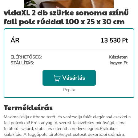
vidaXL 2 db szürke sonoma színű
fali polc rúddal 100 x 25 x 30 cm
ÁR
13 530
Ft
ELÉRHETŐSÉG:
Készleten
SZÁLLÍTÁS:
ingyen Ft
Vásárlás
Pepita
Termékleírás
Maximalizálja otthona terét, és varázsolja falát elegánssá ezekkel a
fali polcokkal! Erős anyag: A szerelt fa kivételes minőségű, sima
felületű, szilárd, stabil, és ellenáll a nedvességnek.Praktikus
kialakítás: A függőpolc tárolóhelyet biztosít dekorációi számára,