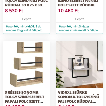
TÖLGY SZÍNŰ FALI POLC
SZÍNŰ SZERELT FA FALI
RÚDDAL 30 X 25 X 30
POLC SZETT RÚDDAL
CM
8 530
Ft
10 460
Ft
Pepita
Pepita
Hasonlók, mint vidaXL 2 db
Hasonlók, mint 3 részes
sonoma tölgy színű fali polc
sonoma színű szerelt fa fali polc
rúddal 30 x 25 x 30 cm
szett rúddal
3 RÉSZES SONOMA
VIDAXL SZÜRKE
TÖLGY SZÍNŰ SZERELT
SONOMA-TÖLGYSZÍNŰ
FA FALI POLC SZETT
FALI POLC RÚDDAL
RÚDDAL
30X25X30 CM