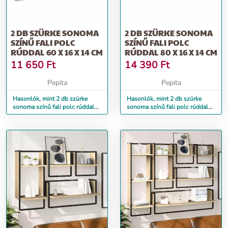
2 DB SZÜRKE SONOMA
2 DB SZÜRKE SONOMA
SZÍNŰ FALI POLC
SZÍNŰ FALI POLC
RÚDDAL 60 X 16 X 14 CM
RÚDDAL 80 X 16 X 14 CM
11 650
Ft
14 390
Ft
Pepita
Pepita
Hasonlók, mint 2 db szürke
Hasonlók, mint 2 db szürke
sonoma színű fali polc rúddal
sonoma színű fali polc rúddal
60 x 16 x 14 cm
80 x 16 x 14 cm