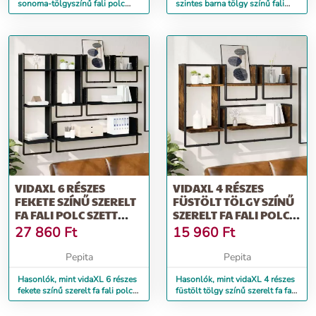
sonoma-tölgyszínű fali polc
szintes barna tölgy színű fali
rúddal 20 x 25 x 30 cm
polc rúddal 30x25x100 cm
VIDAXL 6 RÉSZES
VIDAXL 4 RÉSZES
FEKETE SZÍNŰ SZERELT
FÜSTÖLT TÖLGY SZÍNŰ
FA FALI POLC SZETT
SZERELT FA FALI POLC
RÚDDAL
SZETT RÚDDAL
27 860
Ft
15 960
Ft
Pepita
Pepita
Hasonlók, mint vidaXL 6 részes
Hasonlók, mint vidaXL 4 részes
fekete színű szerelt fa fali polc
füstölt tölgy színű szerelt fa fali
szett rúddal
polc szett rúddal