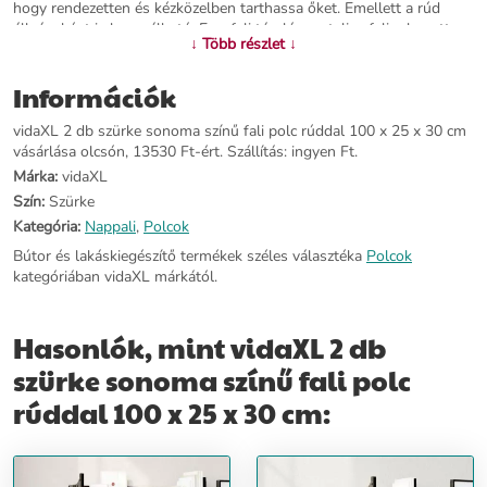
hogy rendezetten és kézközelben tarthassa őket. Emellett a rúd
állványként is használható. Ez a fali tároló egy teljes falipolcszett
↓ Több részlet ↓
része, lehetővé téve, hogy gyönyörű kombinációt alkosson
különböző fali polcok együttes használatával.Falra szerelhető
Információk
kialakítás: A bemutatópolc falra szerelhető, így extra tárolóhelyet
biztosít. Ezáltal maximalizálhatja az alapterületet, és tisztán tarthatja
vidaXL 2 db szürke sonoma színű fali polc rúddal 100 x 25 x 30 cm
a környezetét. Jó tudni:A falon belüli csavar(ok) és dugó(k) nem
vásárlása olcsón, 13530 Ft-ért. Szállítás: ingyen Ft.
alaptartozékok. Keressen és használjon a falának megfelelő
csavar(oka)t és dugó(ka)t. Ha bizonytalan, kérje szakember tanácsát.
Márka:
vidaXL
Gondosan olvassa el és kövesse a használati utasítás minden
Szín:
Szürke
lépését.Színe: szürke sonomaAnyaga: szerelt fa, fémMérete: 100 x
Kategória:
Nappali
,
Polcok
25 x 30 cm (Szé x Mé x Ma)Összeszerelést igényel: igenA
szállítmány tartalma:2 db fali polc
Bútor és lakáskiegészítő termékek széles választéka
Polcok
kategóriában vidaXL márkától.
További információ>>
Hasonlók, mint vidaXL 2 db
szürke sonoma színű fali polc
rúddal 100 x 25 x 30 cm: