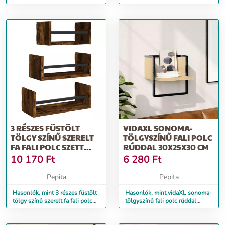
x 25 x 30 cm
polc szett rúddal
3 RÉSZES FÜSTÖLT
VIDAXL SONOMA-
TÖLGY SZÍNŰ SZERELT
TÖLGYSZÍNŰ FALI POLC
FA FALI POLC SZETT
RÚDDAL 30X25X30 CM
RÚDDAL
10 170
Ft
6 280
Ft
Pepita
Pepita
Hasonlók, mint 3 részes füstölt
Hasonlók, mint vidaXL sonoma-
tölgy színű szerelt fa fali polc
tölgyszínű fali polc rúddal
szett rúddal
30x25x30 cm