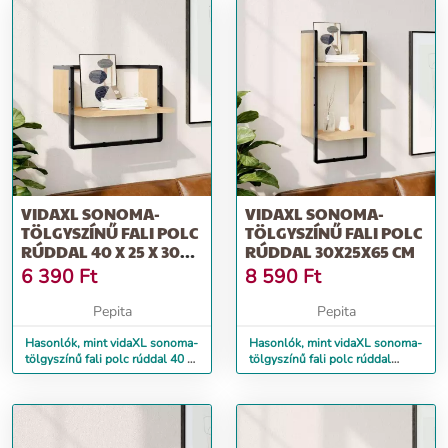
VIDAXL SONOMA-
VIDAXL SONOMA-
TÖLGYSZÍNŰ FALI POLC
TÖLGYSZÍNŰ FALI POLC
RÚDDAL 40 X 25 X 30
RÚDDAL 30X25X65 CM
CM
6 390
Ft
8 590
Ft
Pepita
Pepita
Hasonlók, mint vidaXL sonoma-
Hasonlók, mint vidaXL sonoma-
tölgyszínű fali polc rúddal 40 x
tölgyszínű fali polc rúddal
25 x 30 cm
30x25x65 cm