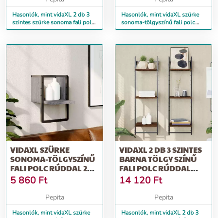
Hasonlók, mint vidaXL 2 db 3
Hasonlók, mint vidaXL szürke
szintes szürke sonoma fali polc
sonoma-tölgyszínű fali polc
rúddal 30 x 25 x 100 cm
rúddal 40x25x30 cm
VIDAXL SZÜRKE
VIDAXL 2 DB 3 SZINTES
SONOMA-TÖLGYSZÍNŰ
BARNA TÖLGY SZÍNŰ
FALI POLC RÚDDAL 20 X
FALI POLC RÚDDAL
25 X 30 CM
30X25X100 CM
5 860
Ft
14 120
Ft
Pepita
Pepita
Hasonlók, mint vidaXL szürke
Hasonlók, mint vidaXL 2 db 3