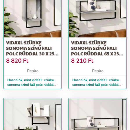
VIDAXL SZÜRKE
VIDAXL SZÜRKE
SONOMA SZÍNŰ FALI
SONOMA SZÍNŰ FALI
POLC RÚDDAL 30 X 25 X
POLC RÚDDAL 65 X 25 X
65 CM
30 CM
8 820
Ft
8 210
Ft
Pepita
Pepita
Hasonlók, mint vidaXL szürke
Hasonlók, mint vidaXL szürke
sonoma színű fali polc rúddal
sonoma színű fali polc rúddal
30 x 25 x 65 cm
65 x 25 x 30 cm