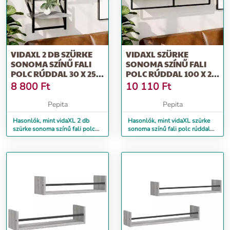
VIDAXL 2 DB SZÜRKE
VIDAXL SZÜRKE
SONOMA SZÍNŰ FALI
SONOMA SZÍNŰ FALI
POLC RÚDDAL 30 X 25 X
POLC RÚDDAL 100 X 25
30 CM
X 30 CM
8 800
Ft
10 110
Ft
Pepita
Pepita
Hasonlók, mint vidaXL 2 db
Hasonlók, mint vidaXL szürke
szürke sonoma színű fali polc
sonoma színű fali polc rúddal
rúddal 30 x 25 x 30 cm
100 x 25 x 30 cm