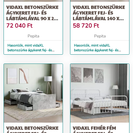
VIDAXL BETONSZÜRKE
VIDAXL BETONSZÜRKE
ÁGYKERET FEJ- ÉS
ÁGYKERET FEJ- ÉS
LÁBTÁMLÁVAL 90 X 200
LÁBTÁMLÁVAL 140 X
CM
190 CM
72 040
Ft
58 720
Ft
Pepita
Pepita
Hasonlók, mint vidaXL
Hasonlók, mint vidaXL
betonszürke ágykeret fej- és
betonszürke ágykeret fej- és
lábtámlával 90 x 200 cm
lábtámlával 140 x 190 cm
VIDAXL BETONSZÜRKE
VIDAXL FEHÉR FÉM