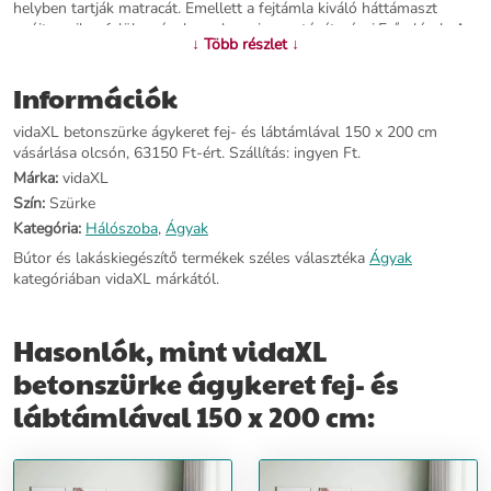
helyben tartják matracát. Emellett a fejtámla kiváló háttámaszt
nyújt, amikor felül az ágyban olvasni vagy tévét nézni.Erős lécek: A
↓ Több részlet ↓
furnérlemez rácsok jó súlyelosztást biztosítanak, így a matrac a
helyén marad, amikor éjszaka forgolódik alvás közben. Jó tudni:Ez az
Információk
ágy matracot nem tartalmaz. Matracok széles választékát kínáljuk. A
hozzá illő matracot megtekintheti áruházunkban.Színe: betonszürke
vidaXL betonszürke ágykeret fej- és lábtámlával 150 x 200 cm
Ágykeret anyaga: műfa, tömör fenyőfaLéc anyaga: furnérlemezTeljes
vásárlása olcsón, 63150 Ft-ért. Szállítás: ingyen Ft.
mérete: 203 x 153 x 50 cm (Ho x Szé x Ma)Kompatibilis matrac
mérete: 150 x 200 cm (Szé x Ho) (a matrac nincs
Márka:
vidaXL
mellékelve)Összeszerelést igényel: igen
Szín:
Szürke
Kategória:
Hálószoba
,
Ágyak
További információ>>
Bútor és lakáskiegészítő termékek széles választéka
Ágyak
kategóriában vidaXL márkától.
Hasonlók, mint vidaXL
betonszürke ágykeret fej- és
lábtámlával 150 x 200 cm: