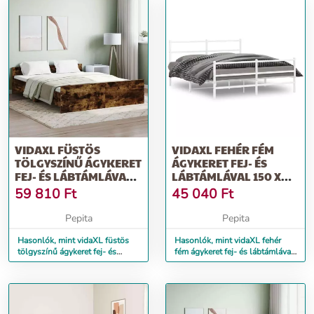
VIDAXL FÜSTÖS
VIDAXL FEHÉR FÉM
TÖLGYSZÍNŰ ÁGYKERET
ÁGYKERET FEJ- ÉS
FEJ- ÉS LÁBTÁMLÁVAL
LÁBTÁMLÁVAL 150 X
150 X 200 CM
200 CM
59 810
Ft
45 040
Ft
Pepita
Pepita
Hasonlók, mint vidaXL füstös
Hasonlók, mint vidaXL fehér
tölgyszínű ágykeret fej- és
fém ágykeret fej- és lábtámlával
lábtámlával 150 x 200 cm
150 x 200 cm