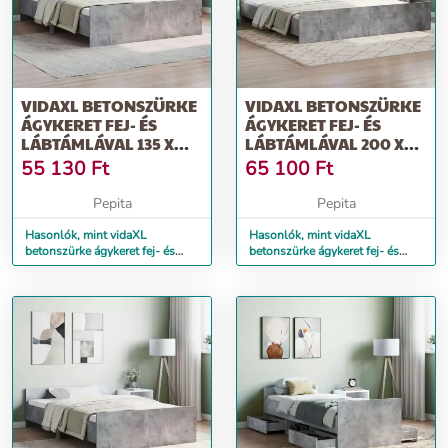
VIDAXL BETONSZÜRKE
VIDAXL BETONSZÜRKE
ÁGYKERET FEJ- ÉS
ÁGYKERET FEJ- ÉS
LÁBTÁMLÁVAL 135 X
LÁBTÁMLÁVAL 200 X
190 CM
200 CM
55 130
Ft
65 100
Ft
Pepita
Pepita
Hasonlók, mint vidaXL
Hasonlók, mint vidaXL
betonszürke ágykeret fej- és
betonszürke ágykeret fej- és
lábtámlával 135 x 190 cm
lábtámlával 200 x 200 cm