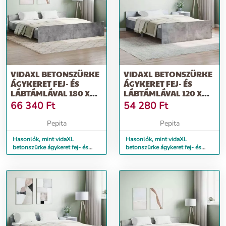
VIDAXL BETONSZÜRKE
VIDAXL BETONSZÜRKE
ÁGYKERET FEJ- ÉS
ÁGYKERET FEJ- ÉS
LÁBTÁMLÁVAL 180 X
LÁBTÁMLÁVAL 120 X
200 CM
190 CM
66 340
Ft
54 280
Ft
Pepita
Pepita
Hasonlók, mint vidaXL
Hasonlók, mint vidaXL
betonszürke ágykeret fej- és
betonszürke ágykeret fej- és
lábtámlával 180 x 200 cm
lábtámlával 120 x 190 cm