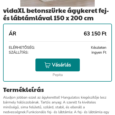
vidaXL betonszürke ágykeret fej-
és lábtámlával 150 x 200 cm
ÁR
63 150
Ft
ELÉRHETŐSÉG:
Készleten
SZÁLLÍTÁS:
ingyen Ft
Vásárlás
Pepita
Termékleírás
Aludjon jobban ezzel az ágykerettel! Hangulatos kiegészítője lesz
bármely hálószobának. Tartós anyag: A szerelt fa kivételes
minőségű, sima felületű, szilárd, stabil, és ellenáll a
nedvességnek.Funkcionális fej- és lábtámla: A fej- és lábtámla egy