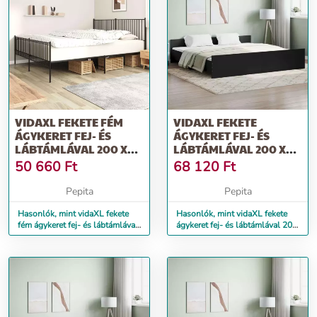
VIDAXL FEKETE FÉM
VIDAXL FEKETE
ÁGYKERET FEJ- ÉS
ÁGYKERET FEJ- ÉS
LÁBTÁMLÁVAL 200 X
LÁBTÁMLÁVAL 200 X
200 CM
200 CM
50 660
Ft
68 120
Ft
Pepita
Pepita
Hasonlók, mint vidaXL fekete
Hasonlók, mint vidaXL fekete
fém ágykeret fej- és lábtámlával
ágykeret fej- és lábtámlával 200
200 x 200 cm
x 200 cm