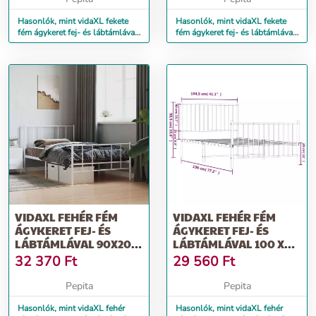
Hasonlók, mint vidaXL fekete
Hasonlók, mint vidaXL fekete
fém ágykeret fej- és lábtámlával
fém ágykeret fej- és lábtámlával
140 x 200 cm
100 x 200 cm
VIDAXL FEHÉR FÉM
VIDAXL FEHÉR FÉM
ÁGYKERET FEJ- ÉS
ÁGYKERET FEJ- ÉS
LÁBTÁMLÁVAL 90X200
LÁBTÁMLÁVAL 100 X
CM
190 CM
32 370
Ft
29 560
Ft
Pepita
Pepita
Hasonlók, mint vidaXL fehér
Hasonlók, mint vidaXL fehér