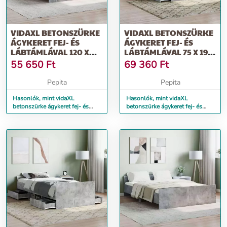
VIDAXL BETONSZÜRKE
VIDAXL BETONSZÜRKE
ÁGYKERET FEJ- ÉS
ÁGYKERET FEJ- ÉS
LÁBTÁMLÁVAL 120 X
LÁBTÁMLÁVAL 75 X 190
200 CM
CM
55 650
Ft
69 360
Ft
Pepita
Pepita
Hasonlók, mint vidaXL
Hasonlók, mint vidaXL
betonszürke ágykeret fej- és
betonszürke ágykeret fej- és
lábtámlával 120 x 200 cm
lábtámlával 75 x 190 cm