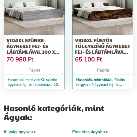
VIDAXL SZÜRKE
VIDAXL FÜSTÖS
ÁGYKERET FEJ- ÉS
TÖLGYSZÍNŰ ÁGYKERET
LÁBTÁMLÁVAL 200 X
FEJ- ÉS LÁBTÁMLÁVAL
200 CM
200 X 200 CM
70 980
Ft
65 100
Ft
Pepita
Pepita
Hasonlók, mint vidaXL szürke
Hasonlók, mint vidaXL füstös
ágykeret fej- és lábtámlával 200
tölgyszínű ágykeret fej- és
x 200 cm
lábtámlával 200 x 200 cm
Hasonló kategóriák, mint
Ágyak:
Ifjúsági ágyak >>
Emeletes ágyak >>