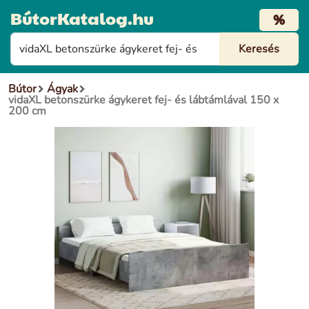
BútorKatalog.hu
%
Bútor
Ágyak
vidaXL betonszürke ágykeret fej- és lábtámlával 150 x
200 cm