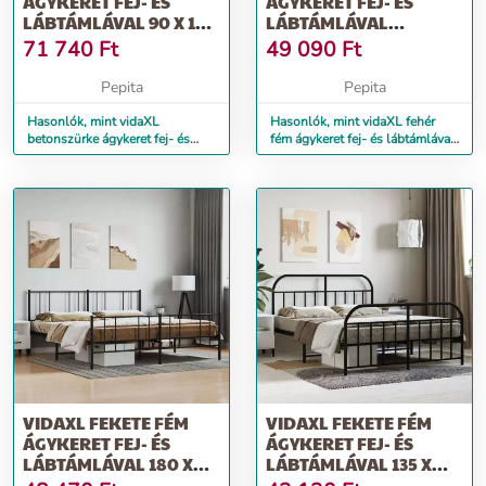
ÁGYKERET FEJ- ÉS
ÁGYKERET FEJ- ÉS
LÁBTÁMLÁVAL 90 X 190
LÁBTÁMLÁVAL
CM
160X200 CM
71 740
Ft
49 090
Ft
Pepita
Pepita
Hasonlók, mint vidaXL
Hasonlók, mint vidaXL fehér
betonszürke ágykeret fej- és
fém ágykeret fej- és lábtámlával
lábtámlával 90 x 190 cm
160x200 cm
VIDAXL FEKETE FÉM
VIDAXL FEKETE FÉM
ÁGYKERET FEJ- ÉS
ÁGYKERET FEJ- ÉS
LÁBTÁMLÁVAL 180 X
LÁBTÁMLÁVAL 135 X
200 CM
190 CM