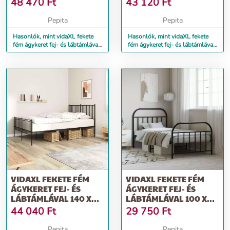
48 470
Ft
43 120
Ft
Pepita
Pepita
Hasonlók, mint vidaXL fekete
Hasonlók, mint vidaXL fekete
fém ágykeret fej- és lábtámlával
fém ágykeret fej- és lábtámlával
180 x 200 cm
135 x 190 cm
VIDAXL FEKETE FÉM
VIDAXL FEKETE FÉM
ÁGYKERET FEJ- ÉS
ÁGYKERET FEJ- ÉS
LÁBTÁMLÁVAL 140 X
LÁBTÁMLÁVAL 100 X
200 CM
200 CM
44 040
Ft
29 750
Ft
Pepita
Pepita