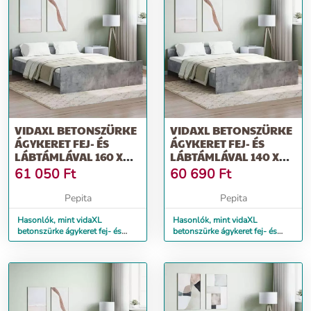
VIDAXL BETONSZÜRKE
VIDAXL BETONSZÜRKE
ÁGYKERET FEJ- ÉS
ÁGYKERET FEJ- ÉS
LÁBTÁMLÁVAL 160 X
LÁBTÁMLÁVAL 140 X
200 CM
200 CM
61 050
Ft
60 690
Ft
Pepita
Pepita
Hasonlók, mint vidaXL
Hasonlók, mint vidaXL
betonszürke ágykeret fej- és
betonszürke ágykeret fej- és
lábtámlával 160 x 200 cm
lábtámlával 140 x 200 cm