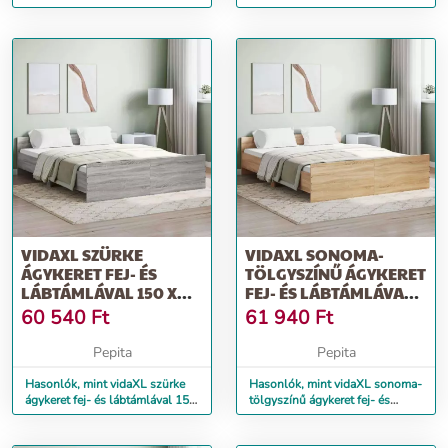
lábtámlával 150 x 200 cm
x 200 cm
VIDAXL SZÜRKE
VIDAXL SONOMA-
ÁGYKERET FEJ- ÉS
TÖLGYSZÍNŰ ÁGYKERET
LÁBTÁMLÁVAL 150 X
FEJ- ÉS LÁBTÁMLÁVAL
200 CM
150 X 200 CM
60 540
Ft
61 940
Ft
Pepita
Pepita
Hasonlók, mint vidaXL szürke
Hasonlók, mint vidaXL sonoma-
ágykeret fej- és lábtámlával 150
tölgyszínű ágykeret fej- és
x 200 cm
lábtámlával 150 x 200 cm