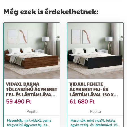
Még ezek is érdekelhetnek:
VIDAXL BARNA
VIDAXL FEKETE
TÖLGYSZÍNŰ ÁGYKERET
ÁGYKERET FEJ- ÉS
FEJ- ÉS LÁBTÁMLÁVAL
LÁBTÁMLÁVAL 150 X
150 X 200 CM
200 CM
59 490
Ft
61 680
Ft
Pepita
Pepita
Hasonlók, mint vidaXL barna
Hasonlók, mint vidaXL fekete
tölgyszínű ágykeret fej- és
ágykeret fej- és lábtámlával 150