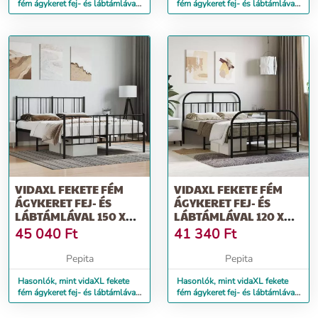
fém ágykeret fej- és lábtámlával
fém ágykeret fej- és lábtámlával
90x200 cm
100 x 190 cm
VIDAXL FEKETE FÉM
VIDAXL FEKETE FÉM
ÁGYKERET FEJ- ÉS
ÁGYKERET FEJ- ÉS
LÁBTÁMLÁVAL 150 X
LÁBTÁMLÁVAL 120 X
200 CM
190 CM
45 040
Ft
41 340
Ft
Pepita
Pepita
Hasonlók, mint vidaXL fekete
Hasonlók, mint vidaXL fekete
fém ágykeret fej- és lábtámlával
fém ágykeret fej- és lábtámlával
150 x 200 cm
120 x 190 cm