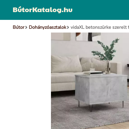
BútorKatalog.hu
Bútor
Dohányzóasztalok
vidaXL betonszürke szerelt 