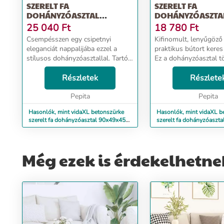
SZERELT FA
SZERELT FA
DOHÁNYZÓASZTAL
DOHÁNYZÓASZTA
90X49X45 CM
100X50X36 CM
25 040
Ft
18 780
Ft
Csempésszen egy csipetnyi
Kifinomult, lenyűgöző
eleganciát nappalijába ezzel a
praktikus bútort keres
stílusos dohányzóasztallal. Tartós
Ez a dohányzóasztal t
anyag: A szerelt fa kivételes
választás. Tartós anya
minőségű, sima felületű, szilárd,
Részletek
fa kivételes minőségű
Részlete
stabil, és ellenáll a nedvességnek.
felületű, szilárd, stabil
A szerel...
Pepita
a nedvess...
Pepita
Hasonlók, mint vidaXL betonszürke
Hasonlók, mint vidaXL b
szerelt fa dohányzóasztal 90x49x45
szerelt fa dohányzóaszt
cm
cm
Még ezek is érdekelhetne