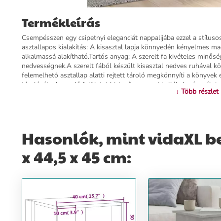
Termékleírás
Csempésszen egy csipetnyi eleganciát nappalijába ezzel a stílus
asztallapos kialakítás: A kisasztal lapja könnyedén kényelmes 
alkalmassá alakítható.Tartós anyag: A szerelt fa kivételes minőségű,
nedvességnek.A szerelt fából készült kisasztal nedves ruhával kö
felemelhető asztallap alatti rejtett tároló megkönnyíti a könyve
tárolását, elegendő felületet biztosítva a napi kellékek, rágcsál
↓ Több részlet
modern és visszafogott stílust kölcsönöznek otthonának, ráadásul
Egyedülálló kialakításával ez a modern nappaliasztal ideiglenes 
szolgálhat, így abszolút kiváló befektetés, és nagyszerű kiegész
szerelt fa, fémMérete: 60 x 44,5 x 45 cm (Ho x Szé x Ma)Összesze
Hasonlók, mint vidaXL be
További információ>>
x 44,5 x 45 cm: