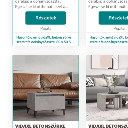
darabja: a dohányzóasztal!
darabja: a dohányzóasz
Egészítse ki otthonát ezzel a
Egészítse ki otthonát e
sokoldalú dohányzóasztallal még
sokoldalú dohányzóas
ma! Felemelhető asztallapos
Részletek
ma! Kényelmes, felem
Részlete
kialakítás: A kanapéasztal lapja
asztallapos kialakítás:
könnyedén kényelmes ...
Pepita
lapja könnyedén ké...
Pepita
Hasonlók, mint vidaXL betonszürke
Hasonlók, mint vidaXL b
szerelt fa dohányzóasztal 80 x 50,5 x
szerelt fa dohányzóaszt
41,5 cm
cm
VIDAXL BETONSZÜRKE
VIDAXL BETONSZ