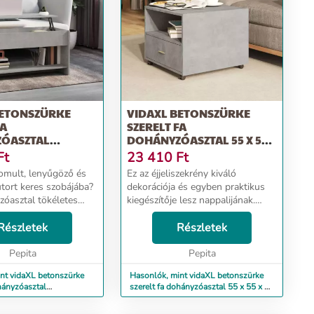
BETONSZÜRKE
VIDAXL BETONSZÜRKE
FA
SZERELT FA
ÓASZTAL
DOHÁNYZÓASZTAL 55 X 55 X
2,5 CM
40 CM
Ft
23 410
Ft
nomult, lenyűgöző és
Ez az éjjeliszekrény kiváló
útort keres szobájába?
dekorációja és egyben praktikus
zóasztal tökéletes
kiegészítője lesz nappalijának.
 Prémium minőségű
Prémium minőségű anyag: A
relt fa kivételes
Részletek
szerelt fa kivételes minőségű,
Részletek
ma felületű, szilárd,
sima felületű, szilárd, stabil és
.
Pepita
ellenáll a nedves...
Pepita
nt vidaXL betonszürke
Hasonlók, mint vidaXL betonszürke
ohányzóasztal
szerelt fa dohányzóasztal 55 x 55 x 40
 cm
cm