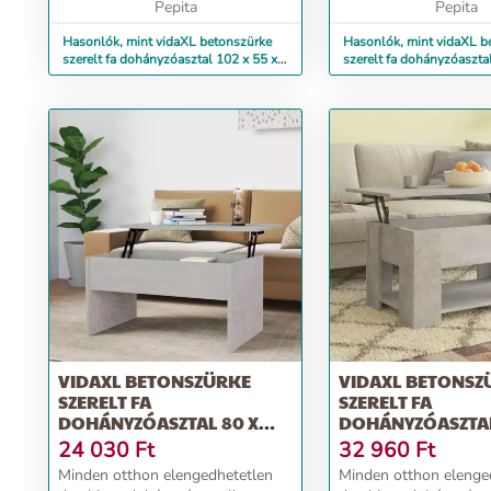
fiókjainak és rekeszeinek
Pepita
könnyedén kényelmes .
Pepita
köszönhetően o...
Hasonlók, mint vidaXL betonszürke
Hasonlók, mint vidaXL b
szerelt fa dohányzóasztal 102 x 55 x
szerelt fa dohányzóaszta
42 cm
52,5 cm
VIDAXL BETONSZÜRKE
VIDAXL BETONSZ
SZERELT FA
SZERELT FA
DOHÁNYZÓASZTAL 80 X
DOHÁNYZÓASZTA
50,5 X 41,5 CM
79X49X41 CM
24 030
Ft
32 960
Ft
Minden otthon elengedhetetlen
Minden otthon elenge