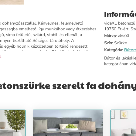
Informá
os dohányzóasztallal. Kényelmes, felemelhető
vidaXL betonszür
magasságba emelhető, így munkához vagy étkezéshez
19750 Ft-ért. Szá
 sima felületű, szilárd, stabil, és ellenáll a
Márka:
vidaXL
nnyen tisztítható.Bőséges tárolóhely: A
Szín:
Szürke
k és egyéb holmik kézközelben történő rendezett
Kategória:
Bútor
nivalók vagy a laptop számára.Fémlábak: A fémlábak
 ↓
 a stabilitásról is gondoskodnak.Sokoldalú asztal:
Bútor és lakáski
étkezőasztalként és akár számítógépasztalként is
kategóriában vid
ítő bármilyen szűk helyen.Színe: betonszürkeAnyaga:
relést igényel: igen
tonszürke szerelt fa dohán