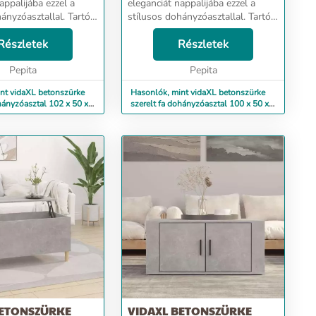
appalijába ezzel a
eleganciát nappalijába ezzel a
ányzóasztallal. Tartós
stílusos dohányzóasztallal. Tartós
relt fa kivételes
anyag: A szerelt fa kivételes
ma felületű, szilárd,
Részletek
minőségű, sima felületű, szilárd,
Részletek
lenáll a
stabil, és ellenáll a nedvességnek.
k.Bőséges ...
Pepita
A szerel...
Pepita
nt vidaXL betonszürke
Hasonlók, mint vidaXL betonszürke
hányzóasztal 102 x 50 x
szerelt fa dohányzóasztal 100 x 50 x
45 cm
BETONSZÜRKE
VIDAXL BETONSZÜRKE