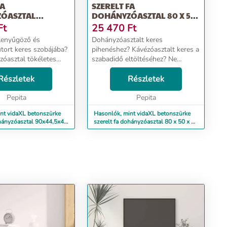
FA
SZERELT FA
ÓASZTAL
DOHÁNYZÓASZTAL 80 X 50
45 CM
X 36 CM
Ft
25 470
Ft
 lenyűgöző és
Dohányzóasztalt keres
útort keres szobájába?
pihenéshez? Kávézóasztalt keres a
zóasztal tökéletes
szabadidő eltöltéséhez? Ne
Felemelhető
keressen tovább, mint ez a
kialakítás: A
Részletek
funkcionális dohányzóasztal,
Részletek
l lapja könnyedén
amely egyedi vizuális élményt
magasságba emelhető,
Pepita
nyújt a térnek. Tartós anyag: A...
Pepita
nt vidaXL betonszürke
Hasonlók, mint vidaXL betonszürke
ohányzóasztal 90x44,5x45
szerelt fa dohányzóasztal 80 x 50 x 36
cm