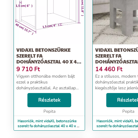
VIDAXL BETONSZÜRKE
VIDAXL BETONSZ
SZERELT FA
SZERELT FA
DOHÁNYZÓASZTAL 40 X 40
DOHÁNYZÓASZTAL
X 30 CM
X 42 CM
9 710
Ft
14 460
Ft
Vigyen otthonába modern bájt
Ez a stílusos, modern
ezzel a praktikus
dohányzóasztal prakti
dohányzóasztallal. Az asztallap
kiegészítője lesz jelenl
biztos felületet kínál
otthonának. Ez a kisas
rágcsálnivalók, italok, vázák,
Részletek
megóvja otthonát a
Részlete
gyümölcskosarak vagy egyéb
rendetlenségtől, mivel
dísztárgyak elhelyezéséhez. A
Pepita
tárolópolcának köszö
Pepita
tárolópolc...
tökéletes könyvek,...
Hasonlók, mint vidaXL betonszürke
Hasonlók, mint vidaXL b
szerelt fa dohányzóasztal 40 x 40 x 30
szerelt fa dohányzóaszta
cm
cm