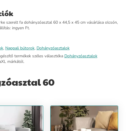
ciók
ke szerelt fa dohányzóasztal 60 x 44,5 x 45 cm vásárlása olcsón,
llítás: ingyen Ft.
ok
,
Nappali bútorok
,
Dohányzóasztalok
egészítő termékek széles választéka
Dohányzóasztalok
aXL márkától.
yzóasztal 60