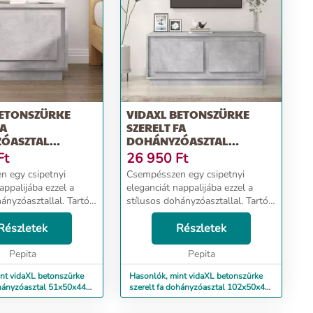
BETONSZÜRKE
VIDAXL BETONSZÜRKE
FA
SZERELT FA
ÓASZTAL
DOHÁNYZÓASZTAL
 CM
102X50X44 CM
Ft
26 950
Ft
 egy csipetnyi
Csempésszen egy csipetnyi
appalijába ezzel a
eleganciát nappalijába ezzel a
ányzóasztallal. Tartós
stílusos dohányzóasztallal. Tartós
relt fa kivételes
anyag: A szerelt fa kivételes
ma felületű, szilárd,
Részletek
minőségű, sima felületű, szilárd,
Részletek
llenáll a nedvességnek.
stabil, és ellenáll a nedvességnek.
Pepita
A szerel...
Pepita
nt vidaXL betonszürke
Hasonlók, mint vidaXL betonszürke
ohányzóasztal 51x50x44
szerelt fa dohányzóasztal 102x50x44
cm