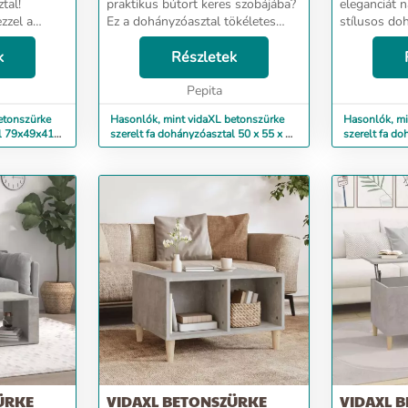
tal!
praktikus bútort keres szobájába?
eleganciát n
zzel a
Ez a dohányzóasztal tökéletes
stílusos doh
ztallal még
választás. Erős anyag: A szerelt fa
anyag: A sze
elhető
k
kivételes minőségű, sima felületű,
Részletek
minőségű, si
 A kisasztal
szilárd, stabil, és ellenáll a
stabil, és el
nedvesség...
Pepita
nedvességne
etonszürke
Hasonlók, mint vidaXL betonszürke
Hasonlók, mi
al 79x49x41
szerelt fa dohányzóasztal 50 x 55 x 40
szerelt fa do
cm
40 cm
ÜRKE
VIDAXL BETONSZÜRKE
VIDAXL 