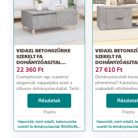
VIDAXL BETONSZÜRKE
VIDAXL BETONSZ
SZERELT FA
SZERELT FA
DOHÁNYZÓASZTAL
DOHÁNYZÓASZTA
90X50X36,5 CM
100X50,5X35 CM
22 360
Ft
27 610
Ft
Csempésszen egy csipetnyi
Dohányzóasztalt kere
eleganciát nappalijába ezzel a
pihenéshez? Kávézóasz
stílusos dohányzóasztallal. Tartós
szabadidő eltöltéséhe
anyag: A szerelt fa kivételes
keressen tovább, mint
minőségű, sima felületű, szilárd,
Részletek
funkcionális dohányzó
Részlete
stabil, és ellenáll a nedvességnek.
amely egyedi vizuális
A szerel...
Pepita
nyújt a térnek. Tartós 
Pepita
Hasonlók, mint vidaXL betonszürke
Hasonlók, mint vidaXL b
szerelt fa dohányzóasztal 90x50x36,5
szerelt fa dohányzóaszta
cm
100x50,5x35 cm