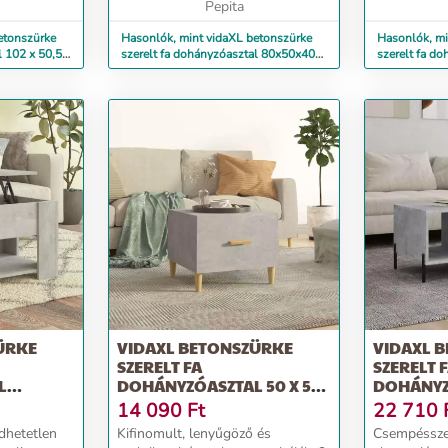
..
stabil és ellenáll ...
Pepita
nedvességne
etonszürke
Hasonlók, mint vidaXL betonszürke
Hasonlók, mi
l 102 x 50,5 x
szerelt fa dohányzóasztal 80x50x40
szerelt fa do
cm
cm
ÜRKE
VIDAXL BETONSZÜRKE
VIDAXL 
SZERELT FA
SZERELT 
L
DOHÁNYZÓASZTAL 50 X 55
DOHÁNYZÓ
X 40 CM
X 40 CM
14 090
Ft
22 710
dhetetlen
Kifinomult, lenyűgöző és
Csempésszen