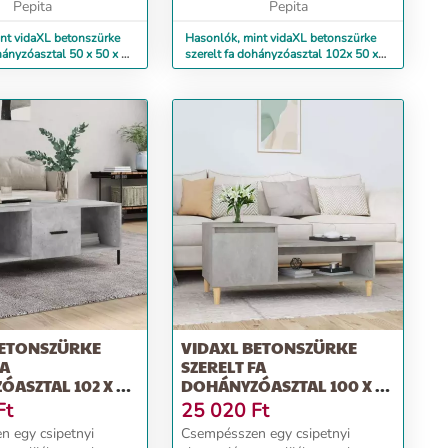
k.További táro...
Pepita
nedvességnek.Bőséges tá...
Pepita
nt vidaXL betonszürke
Hasonlók, mint vidaXL betonszürke
hányzóasztal 50 x 50 x 36
szerelt fa dohányzóasztal 102x 50 x
45 cm
BETONSZÜRKE
VIDAXL BETONSZÜRKE
FA
SZERELT FA
ASZTAL 102 X 50
DOHÁNYZÓASZTAL 100 X 50
X 45 CM
Ft
25 020
Ft
 egy csipetnyi
Csempésszen egy csipetnyi