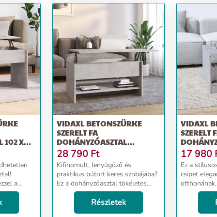
ÜRKE
VIDAXL BETONSZÜRKE
VIDAXL 
SZERELT FA
SZERELT 
 102 X
DOHÁNYZÓASZTAL
DOHÁNYZÓ
80X50X40 CM
X 36 CM
28 790
Ft
17 980
dhetetlen
Kifinomult, lenyűgöző és
Ez a stílus
tal!
praktikus bútort keres szobájába?
csipet elega
zzel a
Ez a dohányzóasztal tökéletes
otthonának
ztallal még
választás. Prémium minőségű
anyag: A sze
llapos
k
anyag: A szerelt fa kivételes
Részletek
minőségű, si
tal lapja
minőségű, sima felületű, szilárd,
stabil és ell