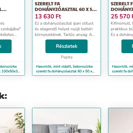
SZERELT FA
SZERELT 
L
DOHÁNYZÓASZTAL 60 X 50
DOHÁNYZ
X 36,5 CM
90X44,5X
13 630
Ft
25 570
 és
Ez a dohányzóasztal ipari stílust
Kifinomult,
 szobájába?
és elegendő helyet nyújt beltéri
praktikus b
ökéletes
környezetének. Tartós anyag: A
Ez a dohány
g: A szerelt
szerelt fa kivételes minőségű,
választás. 
, sima
k
sima felületű, szilárd, stabil, és
Részletek
asztallapos 
, és ellenáll
ellenáll a nedvességnek.Bőséges
kanapéaszta
tár...
Pepita
kényelmes 
íg...
etonszürke
Hasonlók, mint vidaXL betonszürke
Hasonlók, mi
al 100x50x36
szerelt fa dohányzóasztal 60 x 50 x
szerelt fa d
36,5 cm
cm
k: