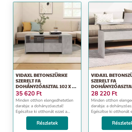
VIDAXL BETONSZÜRKE
VIDAXL BETONSZ
SZERELT FA
SZERELT FA
DOHÁNYZÓASZTAL 102 X 55
DOHÁNYZÓASZTAL
X 42 CM
50,5 X 52,5 CM
35 620
Ft
28 220
Ft
Minden otthon elengedhetetlen
Minden otthon elenge
darabja: a dohányzóasztal!
darabja: a dohányzóasz
Egészítse ki otthonát ezzel a
Egészítse ki otthonát e
dohányzóasztallal még ma!
sokoldalú dohányzóas
Bőséges tárolóhely: A
Részletek
ma! Felemelhető aszta
Részlete
dohányzóasztal polcának,
kialakítás: A kanapéasz