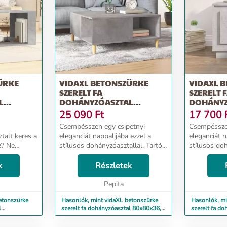
ÜRKE
VIDAXL BETONSZÜRKE
VIDAXL 
SZERELT FA
SZERELT 
L
DOHÁNYZÓASZTAL
DOHÁNYZ
80X80X36,5 CM
51X50X44
25 090
Ft
17 700
s
Csempésszen egy csipetnyi
Csempésszen
talt keres a
eleganciát nappalijába ezzel a
eleganciát n
z? Ne
stílusos dohányzóasztallal. Tartós
stílusos doh
 ez a
anyag: A szerelt fa kivételes
anyag: A sze
asztal,
k
minőségű, sima felületű, szilárd,
Részletek
minőségű, si
 élményt
stabil, és ellenáll a nedvességnek.
stabil, és e
anyag: A...
A szerel...
Pepita
A szerel...
etonszürke
Hasonlók, mint vidaXL betonszürke
Hasonlók, mi
l
szerelt fa dohányzóasztal 80x80x36,5
szerelt fa d
cm
cm