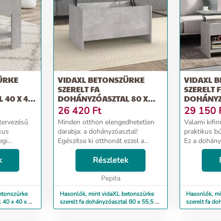
ÜRKE
VIDAXL BETONSZÜRKE
VIDAXL 
SZERELT FA
SZERELT 
 40 X 40
DOHÁNYZÓASZTAL 80 X
DOHÁNYZ
55,5 X 41,5 CM
102X50X5
26 420
Ft
29 150
 tervezésű
Minden otthon elengedhetetlen
Valami kifi
kus
darabja: a dohányzóasztal!
praktikus b
egi
Egészítse ki otthonát ezzel a
Ez a dohány
ztal
sokoldalú dohányzóasztallal még
választás.
k
ma! Felemelhető asztallapos
Részletek
anyag: A sze
kialakítás: A kanapéasztal lapja
minőségű, si
nhetően
könnyedén kényelmes ...
Pepita
stabil és el..
etonszürke
Hasonlók, mint vidaXL betonszürke
Hasonlók, mi
l 40 x 40 x 42
szerelt fa dohányzóasztal 80 x 55,5 x
szerelt fa d
41,5 cm
102x50x52,5