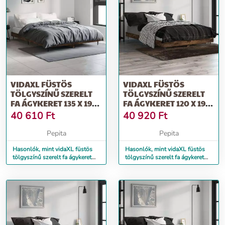
VIDAXL FÜSTÖS
VIDAXL FÜSTÖS
TÖLGYSZÍNŰ SZERELT
TÖLGYSZÍNŰ SZERELT
FA ÁGYKERET 135 X 190
FA ÁGYKERET 120 X 190
CM
CM
40 610
Ft
40 920
Ft
Pepita
Pepita
Hasonlók, mint vidaXL füstös
Hasonlók, mint vidaXL füstös
tölgyszínű szerelt fa ágykeret
tölgyszínű szerelt fa ágykeret
135 x 190 cm
120 x 190 cm