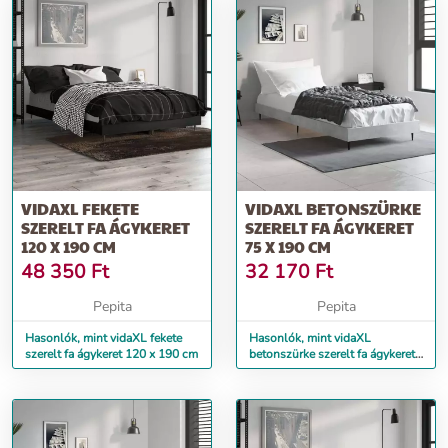
VIDAXL FEKETE
VIDAXL BETONSZÜRKE
SZERELT FA ÁGYKERET
SZERELT FA ÁGYKERET
120 X 190 CM
75 X 190 CM
48 350
Ft
32 170
Ft
Pepita
Pepita
Hasonlók, mint vidaXL fekete
Hasonlók, mint vidaXL
szerelt fa ágykeret 120 x 190 cm
betonszürke szerelt fa ágykeret
75 x 190 cm