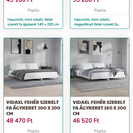
43 160
Ft
53 280
Ft
Pepita
Pepita
Hasonlók, mint vidaXL fehér
Hasonlók, mint vidaXL
szerelt fa ágykeret 140 x 200 cm
magasfényű fehér szerelt fa
ágykeret 120 x 200 cm
VIDAXL FEHÉR SZERELT
VIDAXL FEHÉR SZERELT
FA ÁGYKERET 200 X 200
FA ÁGYKERET 180 X 200
CM
CM
48 470
Ft
46 520
Ft
Pepita
Pepita