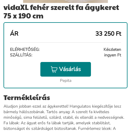
vidaXL fehér szerelt fa ágykeret
75 x 190 cm
ÁR
33 250
Ft
ELÉRHETŐSÉG:
Készleten
SZÁLLÍTÁS:
ingyen Ft
Vásárlás
Pepita
Termékleírás
Aludjon jobban ezzel az ágykerettel! Hangulatos kiegészítője lesz
bármely hálószobának. Tartós anyag: A szerelt fa kivételes
minőségű, sima felületű, szilárd, stabil, és ellenáll a nedvességnek.
Fa lábak: Az ágyat erős fa lábak tartják, amelyek stabilitást,
biztonságot és szilárdságot biztosítanak. Furnérlemez lécek: A