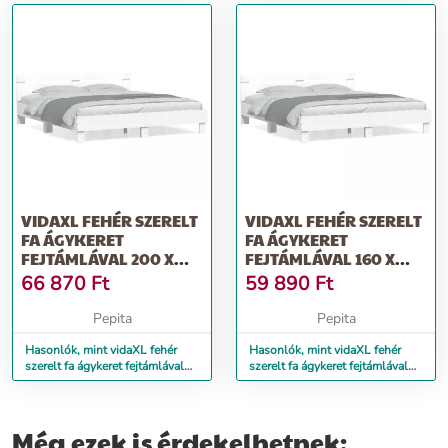
VIDAXL FEHÉR SZERELT
VIDAXL FEHÉR SZERELT
FA ÁGYKERET
FA ÁGYKERET
FEJTÁMLÁVAL 200 X
FEJTÁMLÁVAL 160 X
200 CM
200 CM
66 870
Ft
59 890
Ft
Pepita
Pepita
Hasonlók, mint vidaXL fehér
Hasonlók, mint vidaXL fehér
szerelt fa ágykeret fejtámlával
szerelt fa ágykeret fejtámlával
200 x 200 cm
160 x 200 cm
Még ezek is érdekelhetnek: