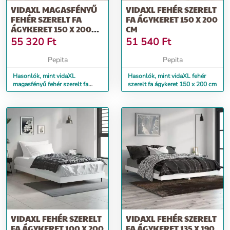
VIDAXL MAGASFÉNYŰ
VIDAXL FEHÉR SZERELT
FEHÉR SZERELT FA
FA ÁGYKERET 150 X 200
ÁGYKERET 150 X 200
CM
CM
55 320
Ft
51 540
Ft
Pepita
Pepita
Hasonlók, mint vidaXL
Hasonlók, mint vidaXL fehér
magasfényű fehér szerelt fa
szerelt fa ágykeret 150 x 200 cm
ágykeret 150 x 200 cm
VIDAXL FEHÉR SZERELT
VIDAXL FEHÉR SZERELT
FA ÁGYKERET 100 X 200
FA ÁGYKERET 135 X 190