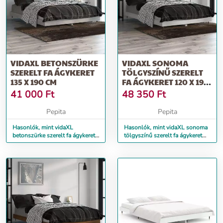
VIDAXL BETONSZÜRKE
VIDAXL SONOMA
SZERELT FA ÁGYKERET
TÖLGYSZÍNŰ SZERELT
135 X 190 CM
FA ÁGYKERET 120 X 190
CM
41 000
Ft
48 350
Ft
Pepita
Pepita
Hasonlók, mint vidaXL
Hasonlók, mint vidaXL sonoma
betonszürke szerelt fa ágykeret
tölgyszínű szerelt fa ágykeret
135 x 190 cm
120 x 190 cm