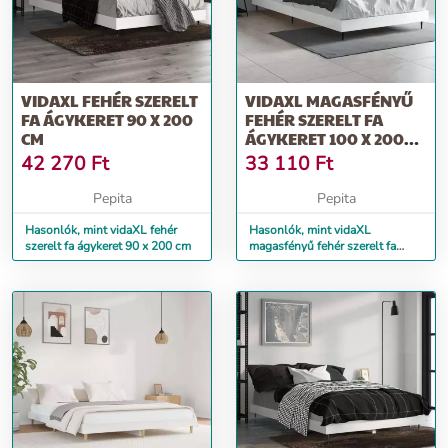
VIDAXL FEHÉR SZERELT
VIDAXL MAGASFÉNYŰ
FA ÁGYKERET 90 X 200
FEHÉR SZERELT FA
CM
ÁGYKERET 100 X 200
CM
42 270
Ft
33 110
Ft
Pepita
Pepita
Hasonlók, mint vidaXL fehér
Hasonlók, mint vidaXL
szerelt fa ágykeret 90 x 200 cm
magasfényű fehér szerelt fa
ágykeret 100 x 200 cm