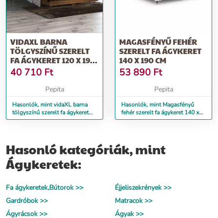
VIDAXL BARNA
MAGASFÉNYŰ FEHÉR
TÖLGYSZÍNŰ SZERELT
SZERELT FA ÁGYKERET
FA ÁGYKERET 120 X 190
140 X 190 CM
CM
40 710
Ft
53 890
Ft
Pepita
Pepita
Hasonlók, mint vidaXL barna
Hasonlók, mint Magasfényű
tölgyszínű szerelt fa ágykeret
fehér szerelt fa ágykeret 140 x
120 x 190 cm
190 cm
Hasonló kategóriák, mint
Ágykeretek:
Fa ágykeretek,Bútorok >>
Éjjeliszekrények >>
Gardróbok >>
Matracok >>
Ágyrácsok >>
Ágyak >>