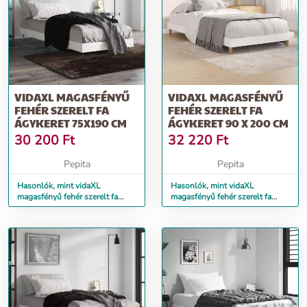
VIDAXL MAGASFÉNYŰ
VIDAXL MAGASFÉNYŰ
FEHÉR SZERELT FA
FEHÉR SZERELT FA
ÁGYKERET 75X190 CM
ÁGYKERET 90 X 200 CM
30 200
Ft
32 220
Ft
Pepita
Pepita
Hasonlók, mint vidaXL
Hasonlók, mint vidaXL
magasfényű fehér szerelt fa
magasfényű fehér szerelt fa
ágykeret 75x190 cm
ágykeret 90 x 200 cm