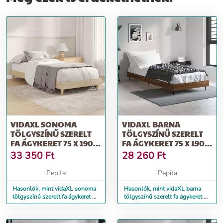
VIDAXL SONOMA
VIDAXL BARNA
TÖLGYSZÍNŰ SZERELT
TÖLGYSZÍNŰ SZERELT
FA ÁGYKERET 75 X 190
FA ÁGYKERET 75 X 190
CM
CM
33 350
Ft
28 260
Ft
Pepita
Pepita
Hasonlók, mint vidaXL sonoma
Hasonlók, mint vidaXL barna
tölgyszínű szerelt fa ágykeret 75
tölgyszínű szerelt fa ágykeret 75
x 190 cm
x 190 cm