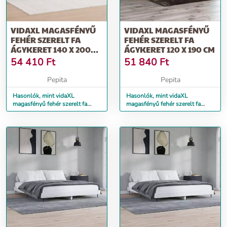
VIDAXL MAGASFÉNYŰ
VIDAXL MAGASFÉNYŰ
FEHÉR SZERELT FA
FEHÉR SZERELT FA
ÁGYKERET 140 X 200
ÁGYKERET 120 X 190 CM
CM
54 410
Ft
51 840
Ft
Pepita
Pepita
Hasonlók, mint vidaXL
Hasonlók, mint vidaXL
magasfényű fehér szerelt fa
magasfényű fehér szerelt fa
ágykeret 140 x 200 cm
ágykeret 120 x 190 cm