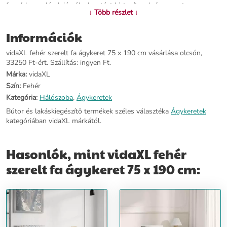
furnérlemez lécek jó súlyelosztást biztosítanak, így a matrac a
↓ Több részlet ↓
helyén marad, amikor éjszaka forgolódik alvás közben. Jó tudni: Ez
az ágy matracot nem tartalmaz. Matracok széles választékát kínáljuk.
Információk
A hozzá illő matracot megtekintheti áruházunkban.Színe:
fehérÁgykeret anyaga: szerelt fa, tömör eukaliptuszfaLéc anyaga:
vidaXL fehér szerelt fa ágykeret 75 x 190 cm vásárlása olcsón,
furnérlemezTeljes mérete: 193 x 78 x 20 cm (Ho x Szé x
33250 Ft-ért. Szállítás: ingyen Ft.
Ma)Alkalmas matrac mérete: 75 x 190 cm (Szé x Ho) (a matrac nem
része a csomagnak)Összeszerelést igényel: igen
Márka:
vidaXL
Szín:
Fehér
További információ>>
Kategória:
Hálószoba
,
Ágykeretek
Bútor és lakáskiegészítő termékek széles választéka
Ágykeretek
kategóriában vidaXL márkától.
Hasonlók, mint vidaXL fehér
szerelt fa ágykeret 75 x 190 cm: