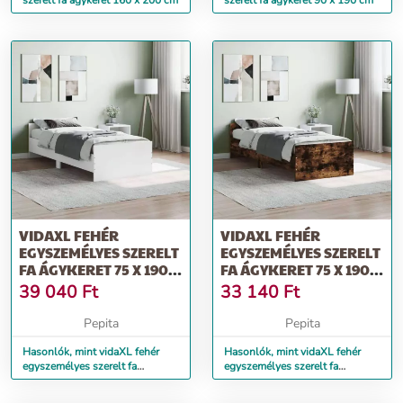
szerelt fa ágykeret 160 x 200 cm
szerelt fa ágykeret 90 x 190 cm
VIDAXL FEHÉR
VIDAXL FEHÉR
EGYSZEMÉLYES SZERELT
EGYSZEMÉLYES SZERELT
FA ÁGYKERET 75 X 190
FA ÁGYKERET 75 X 190
CM SMALL SINGLE
CM
39 040
Ft
33 140
Ft
Pepita
Pepita
Hasonlók, mint vidaXL fehér
Hasonlók, mint vidaXL fehér
egyszemélyes szerelt fa
egyszemélyes szerelt fa
ágykeret 75 x 190 cm Small
ágykeret 75 x 190 cm
Single