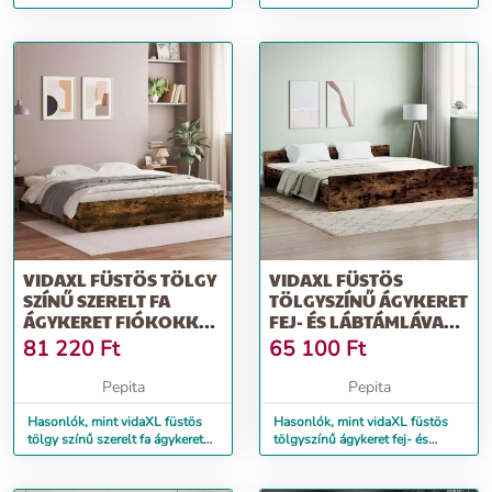
lábtámlával 180 x 200 cm
cm
VIDAXL FÜSTÖS TÖLGY
VIDAXL FÜSTÖS
SZÍNŰ SZERELT FA
TÖLGYSZÍNŰ ÁGYKERET
ÁGYKERET FIÓKOKKAL
FEJ- ÉS LÁBTÁMLÁVAL
180 X 200 CM
200 X 200 CM
81 220
Ft
65 100
Ft
Pepita
Pepita
Hasonlók, mint vidaXL füstös
Hasonlók, mint vidaXL füstös
tölgy színű szerelt fa ágykeret
tölgyszínű ágykeret fej- és
fiókokkal 180 x 200 cm
lábtámlával 200 x 200 cm