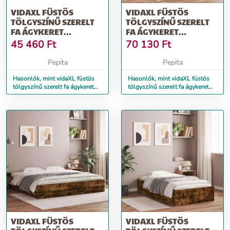
VIDAXL FÜSTÖS
VIDAXL FÜSTÖS
TÖLGYSZÍNŰ SZERELT
TÖLGYSZÍNŰ SZERELT
FA ÁGYKERET
FA ÁGYKERET
FEJTÁMLÁVAL 100 X
FIÓKOKKAL 120 X 190
45 460
Ft
70 130
Ft
200 CM
CM
Pepita
Pepita
Hasonlók, mint vidaXL füstös
Hasonlók, mint vidaXL füstös
tölgyszínű szerelt fa ágykeret
tölgyszínű szerelt fa ágykeret
fejtámlával 100 x 200 cm
fiókokkal 120 x 190 cm
VIDAXL FÜSTÖS
VIDAXL FÜSTÖS