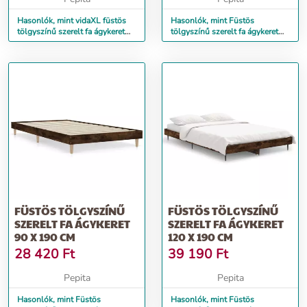
Hasonlók, mint vidaXL füstös
Hasonlók, mint Füstös
tölgyszínű szerelt fa ágykeret
tölgyszínű szerelt fa ágykeret
fiókokkal 140 x 190 cm
200 x 200 cm
FÜSTÖS TÖLGYSZÍNŰ
FÜSTÖS TÖLGYSZÍNŰ
SZERELT FA ÁGYKERET
SZERELT FA ÁGYKERET
90 X 190 CM
120 X 190 CM
28 420
Ft
39 190
Ft
Pepita
Pepita
Hasonlók, mint Füstös
Hasonlók, mint Füstös