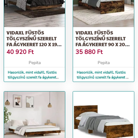
VIDAXL FÜSTÖS
VIDAXL FÜSTÖS
TÖLGYSZÍNŰ SZERELT
TÖLGYSZÍNŰ SZERELT
FA ÁGYKERET 120 X 190
FA ÁGYKERET 90 X 200
CM
CM
40 920
Ft
35 880
Ft
Pepita
Pepita
Hasonlók, mint vidaXL füstös
Hasonlók, mint vidaXL füstös
tölgyszínű szerelt fa ágykeret
tölgyszínű szerelt fa ágykeret 90
120 x 190 cm
x 200 cm