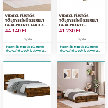
VIDAXL FÜSTÖS
VIDAXL FÜSTÖS
TÖLGYSZÍNŰ SZERELT
TÖLGYSZÍNŰ SZERELT
FA ÁGYKERET 140 X 200
FA ÁGYKERET
CM
FEJTÁMLÁVAL 90 X 200
44 140
Ft
41 230
Ft
CM
Pepita
Pepita
Hasonlók, mint vidaXL füstös
Hasonlók, mint vidaXL füstös
tölgyszínű szerelt fa ágykeret
tölgyszínű szerelt fa ágykeret
140 x 200 cm
fejtámlával 90 x 200 cm