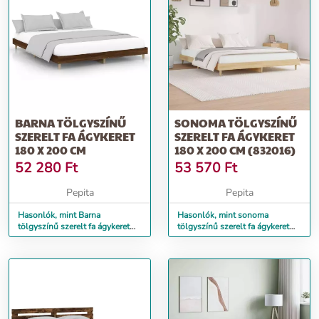
BARNA TÖLGYSZÍNŰ
SONOMA TÖLGYSZÍNŰ
SZERELT FA ÁGYKERET
SZERELT FA ÁGYKERET
180 X 200 CM
180 X 200 CM (832016)
52 280
Ft
53 570
Ft
Pepita
Pepita
Hasonlók, mint Barna
Hasonlók, mint sonoma
tölgyszínű szerelt fa ágykeret
tölgyszínű szerelt fa ágykeret
180 x 200 cm
180 x 200 cm (832016)