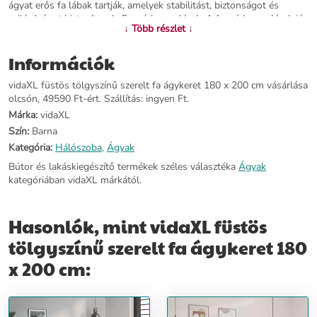
ágyat erős fa lábak tartják, amelyek stabilitást, biztonságot és
szilárdságot biztosítanak. Furnérlemez lécek: A furnérlemez lécek jó
↓ Több részlet ↓
súlyelosztást biztosítanak, így a matrac a helyén marad, amikor
éjszaka forgolódik alvás közben. Jó tudni: Ez az ágy matracot nem
Információk
tartalmaz. Matracok széles választékát kínáljuk. A hozzá illő
matracot megtekintheti áruházunkban.Színe: füstös tölgyÁgykeret
vidaXL füstös tölgyszínű szerelt fa ágykeret 180 x 200 cm vásárlása
anyaga: szerelt fa, tömör eukaliptuszfaLéc anyaga: furnérlemezTeljes
olcsón, 49590 Ft-ért. Szállítás: ingyen Ft.
mérete: 203 x 183 x 20 cm (Ho x Szé x Ma)Alkalmas matrac mérete:
180 x 200 cm (Ho x Szé) (a szállítás a matracot nem
Márka:
vidaXL
tartalmazza)Összeszerelést igényel: igen
Szín:
Barna
Kategória:
Hálószoba
,
Ágyak
További információ>>
Bútor és lakáskiegészítő termékek széles választéka
Ágyak
kategóriában vidaXL márkától.
Hasonlók, mint vidaXL füstös
tölgyszínű szerelt fa ágykeret 180
x 200 cm: