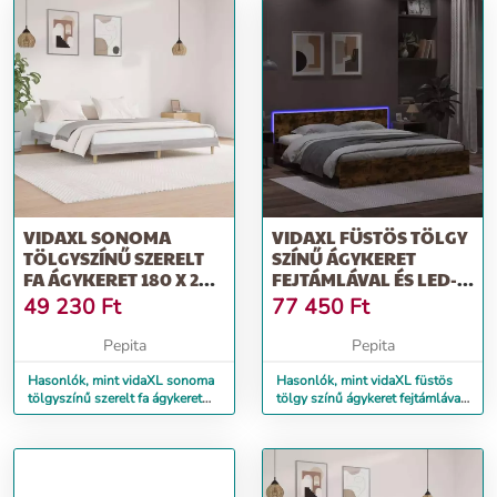
VIDAXL SONOMA
VIDAXL FÜSTÖS TÖLGY
TÖLGYSZÍNŰ SZERELT
SZÍNŰ ÁGYKERET
FA ÁGYKERET 180 X 200
FEJTÁMLÁVAL ÉS LED-
CM
DEL 180 X 200 CM
49 230
Ft
77 450
Ft
Pepita
Pepita
Hasonlók, mint vidaXL sonoma
Hasonlók, mint vidaXL füstös
tölgyszínű szerelt fa ágykeret
tölgy színű ágykeret fejtámlával
180 x 200 cm
és LED-del 180 x 200 cm