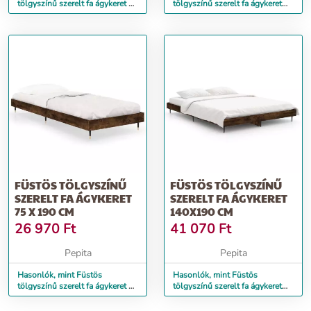
tölgyszínű szerelt fa ágykeret 90
tölgyszínű szerelt fa ágykeret
x 190 cm
120 x 190 cm
FÜSTÖS TÖLGYSZÍNŰ
FÜSTÖS TÖLGYSZÍNŰ
SZERELT FA ÁGYKERET
SZERELT FA ÁGYKERET
75 X 190 CM
140X190 CM
26 970
Ft
41 070
Ft
Pepita
Pepita
Hasonlók, mint Füstös
Hasonlók, mint Füstös
tölgyszínű szerelt fa ágykeret 75
tölgyszínű szerelt fa ágykeret
x 190 cm
140x190 cm