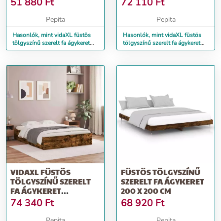
51 880
Ft
72 110
Ft
CM
CM
Pepita
Pepita
Hasonlók, mint vidaXL füstös
Hasonlók, mint vidaXL füstös
tölgyszínű szerelt fa ágykeret
tölgyszínű szerelt fa ágykeret
fejtámlával 120x190 cm
fiókokkal 120 x 200 cm
VIDAXL FÜSTÖS
FÜSTÖS TÖLGYSZÍNŰ
TÖLGYSZÍNŰ SZERELT
SZERELT FA ÁGYKERET
FA ÁGYKERET
200 X 200 CM
FIÓKOKKAL 140 X 190
74 340
Ft
68 920
Ft
CM
Pepita
Pepita