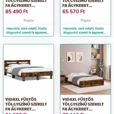
TÖLGYSZÍNŰ SZERELT
TÖLGYSZÍNŰ SZERELT
FA ÁGYKERET
FA ÁGYKERET
FIÓKOKKAL 200 X 200
FIÓKOKKAL 100 X 200
85 490
Ft
65 570
Ft
CM
CM
Pepita
Pepita
Hasonlók, mint vidaXL füstös
Hasonlók, mint vidaXL füstös
tölgyszínű szerelt fa ágykeret
tölgyszínű szerelt fa ágykeret
fiókokkal 200 x 200 cm
fiókokkal 100 x 200 cm
VIDAXL FÜSTÖS
VIDAXL FÜSTÖS
TÖLGYSZÍNŰ SZERELT
TÖLGYSZÍNŰ SZERELT
FA ÁGYKERET
FA ÁGYKERET
FEJTÁMLÁVAL 120X190
FIÓKOKKAL 120 X 200