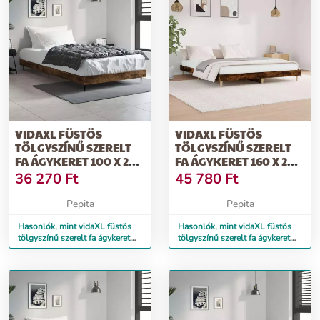
VIDAXL FÜSTÖS
VIDAXL FÜSTÖS
TÖLGYSZÍNŰ SZERELT
TÖLGYSZÍNŰ SZERELT
FA ÁGYKERET 100 X 200
FA ÁGYKERET 160 X 200
CM
CM
36 270
Ft
45 780
Ft
Pepita
Pepita
Hasonlók, mint vidaXL füstös
Hasonlók, mint vidaXL füstös
tölgyszínű szerelt fa ágykeret
tölgyszínű szerelt fa ágykeret
100 x 200 cm
160 x 200 cm