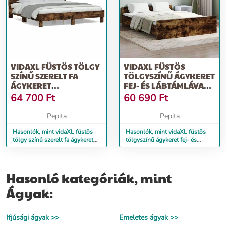
VIDAXL FÜSTÖS TÖLGY
VIDAXL FÜSTÖS
SZÍNŰ SZERELT FA
TÖLGYSZÍNŰ ÁGYKERET
ÁGYKERET
FEJ- ÉS LÁBTÁMLÁVAL
FEJTÁMLÁVAL 200 X
140 X 200 CM
64 700
Ft
60 690
Ft
200 CM
Pepita
Pepita
Hasonlók, mint vidaXL füstös
Hasonlók, mint vidaXL füstös
tölgy színű szerelt fa ágykeret
tölgyszínű ágykeret fej- és
fejtámlával 200 x 200 cm
lábtámlával 140 x 200 cm
Hasonló kategóriák, mint
Ágyak:
Ifjúsági ágyak >>
Emeletes ágyak >>