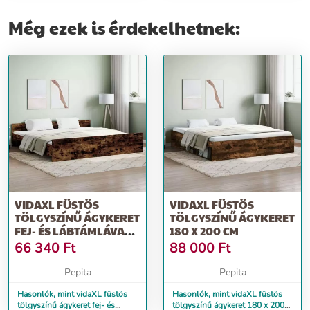
Még ezek is érdekelhetnek:
VIDAXL FÜSTÖS
VIDAXL FÜSTÖS
TÖLGYSZÍNŰ ÁGYKERET
TÖLGYSZÍNŰ ÁGYKERET
FEJ- ÉS LÁBTÁMLÁVAL
180 X 200 CM
180 X 200 CM
66 340
Ft
88 000
Ft
Pepita
Pepita
Hasonlók, mint vidaXL füstös
Hasonlók, mint vidaXL füstös
tölgyszínű ágykeret fej- és
tölgyszínű ágykeret 180 x 200