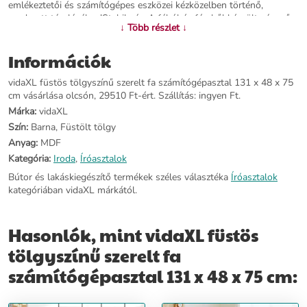
emlékeztetői és számítógépes eszközei kézközelben történő,
rendezett tárolásához!Stabil váz: A fából és fémből készült váz erős
↓ Több részlet ↓
szerkezetet és stabilitást biztosít.Könnyen tisztítható felület: Az
irodai asztal nedves ruhával könnyen tisztítható. Figyelem:A
Információk
felborulás elkerülése érdekében ezt a terméket a mellékelt fali
rögzítőeszközzel kell használni.Színe: füstös tölgyAnyaga: szerelt fa,
vidaXL füstös tölgyszínű szerelt fa számítógépasztal 131 x 48 x 75
fémMérete: 131 x 48 x 75 cm (Szé x Mé x Ma)Összeszerelést
cm vásárlása olcsón, 29510 Ft-ért. Szállítás: ingyen Ft.
igényel: igenLegal Documents: Itt további részleteket találhat arról,
hogyan akadályozza meg a bútorok felborulását
Márka:
vidaXL
Szín:
Barna, Füstölt tölgy
További információ>>
Anyag:
MDF
Kategória:
Iroda
,
Íróasztalok
Bútor és lakáskiegészítő termékek széles választéka
Íróasztalok
kategóriában vidaXL márkától.
Hasonlók, mint vidaXL füstös
tölgyszínű szerelt fa
számítógépasztal 131 x 48 x 75 cm: