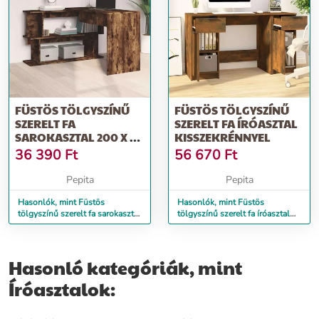
FÜSTÖS TÖLGYSZÍNŰ
FÜSTÖS TÖLGYSZÍNŰ
SZERELT FA
SZERELT FA ÍRÓASZTAL
SAROKASZTAL 200 X 50
KISSZEKRÉNNYEL
X 76 CM
36 390
Ft
56 670
Ft
Pepita
Pepita
Hasonlók, mint Füstös
Hasonlók, mint Füstös
tölgyszínű szerelt fa sarokasztal
tölgyszínű szerelt fa íróasztal
200 x 50 x 76 cm
kisszekrénnyel
Hasonló kategóriák, mint
Íróasztalok: