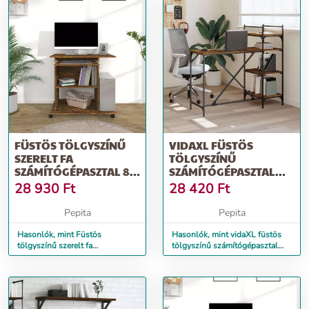
FÜSTÖS TÖLGYSZÍNŰ
VIDAXL FÜSTÖS
SZERELT FA
TÖLGYSZÍNŰ
SZÁMÍTÓGÉPASZTAL 80
SZÁMÍTÓGÉPASZTAL
X 50 X 75 CM
POLCOKKAL
28 930
Ft
28 420
Ft
120X47X109 CM
Pepita
Pepita
Hasonlók, mint Füstös
Hasonlók, mint vidaXL füstös
tölgyszínű szerelt fa
tölgyszínű számítógépasztal
számítógépasztal 80 x 50 x 75
polcokkal 120x47x109 cm
cm