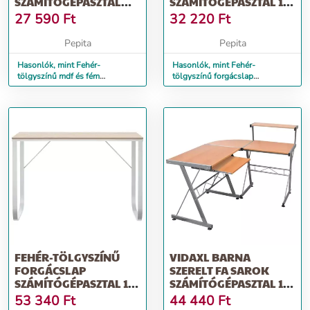
SZÁMÍTÓGÉPASZTAL
SZÁMÍTÓGÉPASZTAL 110
105 X 55 X 72 CM
X 60 X 138 CM
27 590
Ft
32 220
Ft
Pepita
Pepita
Hasonlók, mint Fehér-
Hasonlók, mint Fehér-
tölgyszínű mdf és fém
tölgyszínű forgácslap
számítógépasztal 105 x 55 x 72
számítógépasztal 110 x 60 x
cm
138 cm
FEHÉR-TÖLGYSZÍNŰ
VIDAXL BARNA
FORGÁCSLAP
SZERELT FA SAROK
SZÁMÍTÓGÉPASZTAL 110
SZÁMÍTÓGÉPASZTAL 132
X 60 X 73 CM
X 112 X 99 CM
53 340
Ft
44 440
Ft