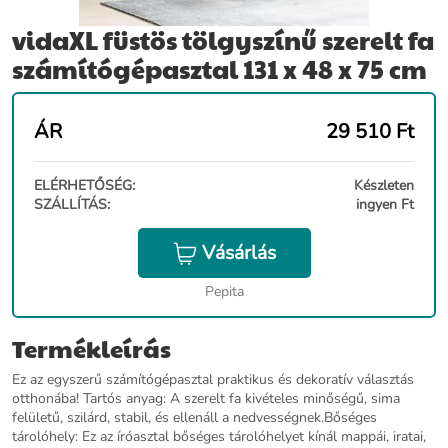
vidaXL füstös tölgyszínű szerelt fa
számítógépasztal 131 x 48 x 75 cm
ÁR
29 510
Ft
ELÉRHETŐSÉG:
Készleten
SZÁLLÍTÁS:
ingyen Ft
Vásárlás
Pepita
Termékleírás
Ez az egyszerű számítógépasztal praktikus és dekoratív választás
otthonába! Tartós anyag: A szerelt fa kivételes minőségű, sima
felületű, szilárd, stabil, és ellenáll a nedvességnek.Bőséges
tárolóhely: Ez az íróasztal bőséges tárolóhelyet kínál mappái, iratai,