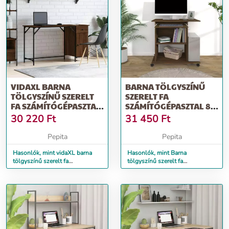
VIDAXL BARNA
BARNA TÖLGYSZÍNŰ
TÖLGYSZÍNŰ SZERELT
SZERELT FA
FA SZÁMÍTÓGÉPASZTAL
SZÁMÍTÓGÉPASZTAL 80
131 X 48 X 75 CM
X 50 X 75 CM
30 220
Ft
31 450
Ft
Pepita
Pepita
Hasonlók, mint vidaXL barna
Hasonlók, mint Barna
tölgyszínű szerelt fa
tölgyszínű szerelt fa
számítógépasztal 131 x 48 x 75
számítógépasztal 80 x 50 x 75
cm
cm