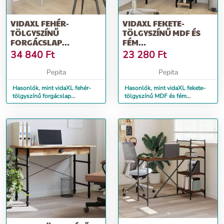
VIDAXL FEHÉR-
VIDAXL FEKETE-
TÖLGYSZÍNŰ
TÖLGYSZÍNŰ MDF ÉS
FORGÁCSLAP
FÉM
SZÁMÍTÓGÉPASZTAL 110
SZÁMÍTÓGÉPASZTAL 80
34 840
Ft
23 280
Ft
X 72 X 70 CM
X 40 X 72 CM
Pepita
Pepita
Hasonlók, mint vidaXL fehér-
Hasonlók, mint vidaXL fekete-
tölgyszínű forgácslap
tölgyszínű MDF és fém
számítógépasztal 110 x 72 x 70
számítógépasztal 80 x 40 x 72
cm
cm