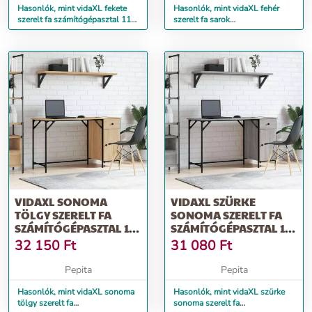
Hasonlók, mint vidaXL fekete
Hasonlók, mint vidaXL fehér
szerelt fa számítógépasztal 110
szerelt fa sarok
x 52 x 88,5 cm
számítógépasztal 132 x 112 x
99 cm
VIDAXL SONOMA
VIDAXL SZÜRKE
TÖLGY SZERELT FA
SONOMA SZERELT FA
SZÁMÍTÓGÉPASZTAL 131
SZÁMÍTÓGÉPASZTAL 131
X 48 X 75 CM
X 48 X 75 CM
32 150
Ft
31 080
Ft
Pepita
Pepita
Hasonlók, mint vidaXL sonoma
Hasonlók, mint vidaXL szürke
tölgy szerelt fa
sonoma szerelt fa