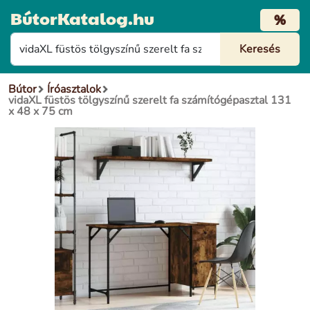
BútorKatalog.hu
%
Bútor
Íróasztalok
vidaXL füstös tölgyszínű szerelt fa számítógépasztal 131
x 48 x 75 cm