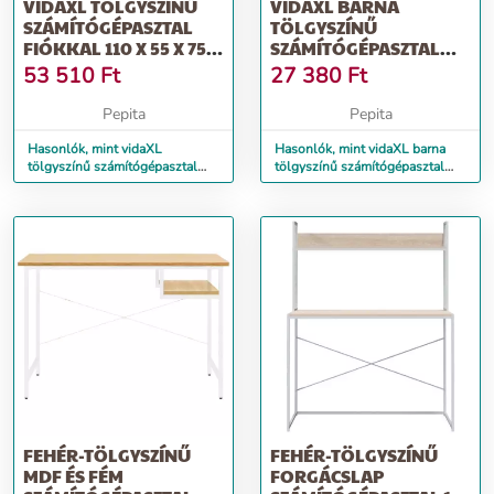
VIDAXL TÖLGYSZÍNŰ
VIDAXL BARNA
SZÁMÍTÓGÉPASZTAL
TÖLGYSZÍNŰ
FIÓKKAL 110 X 55 X 75
SZÁMÍTÓGÉPASZTAL
CM
POLCOKKAL
53 510
Ft
27 380
Ft
120X47X109 CM
Pepita
Pepita
Hasonlók, mint vidaXL
Hasonlók, mint vidaXL barna
tölgyszínű számítógépasztal
tölgyszínű számítógépasztal
fiókkal 110 x 55 x 75 cm
polcokkal 120x47x109 cm
FEHÉR-TÖLGYSZÍNŰ
FEHÉR-TÖLGYSZÍNŰ
MDF ÉS FÉM
FORGÁCSLAP