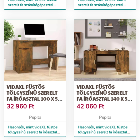
Hasonlók, mint vidaXL fekete
Hasonlók, mint vidaXL barna
szerelt fa számítógépasztal
szerelt fa számítógépasztal
131x48x75 cm
fiókkal 110 x 50 x 75 cm
VIDAXL FÜSTÖS
VIDAXL FÜSTÖS
TÖLGYSZÍNŰ SZERELT
TÖLGYSZÍNŰ SZERELT
FA ÍRÓASZTAL 100 X 50
FA ÍRÓASZTAL 140 X 50
X 75 CM
X 75 CM
32 960
Ft
42 060
Ft
Pepita
Pepita
Hasonlók, mint vidaXL füstös
Hasonlók, mint vidaXL füstös
tölgyszínű szerelt fa íróasztal
tölgyszínű szerelt fa íróasztal
100 x 50 x 75 cm
140 x 50 x 75 cm