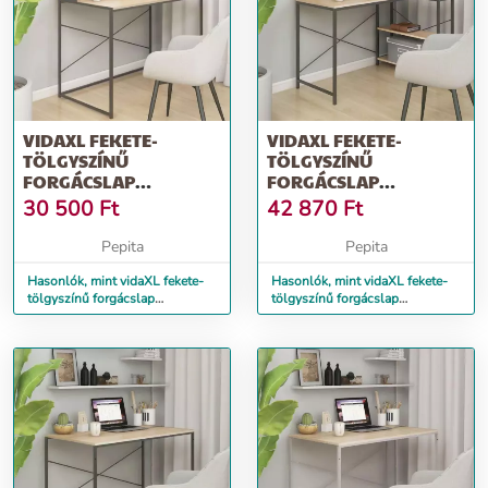
VIDAXL FEKETE-
VIDAXL FEKETE-
TÖLGYSZÍNŰ
TÖLGYSZÍNŰ
FORGÁCSLAP
FORGÁCSLAP
SZÁMÍTÓGÉPASZTAL 110
SZÁMÍTÓGÉPASZTAL 110
30 500
Ft
42 870
Ft
X 60 X 138 CM
X 72 X 70 CM
Pepita
Pepita
Hasonlók, mint vidaXL fekete-
Hasonlók, mint vidaXL fekete-
tölgyszínű forgácslap
tölgyszínű forgácslap
számítógépasztal 110 x 60 x
számítógépasztal 110 x 72 x 70
138 cm
cm