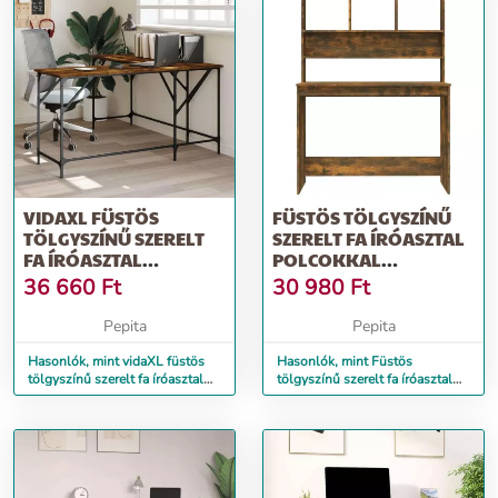
VIDAXL FÜSTÖS
FÜSTÖS TÖLGYSZÍNŰ
TÖLGYSZÍNŰ SZERELT
SZERELT FA ÍRÓASZTAL
FA ÍRÓASZTAL
POLCOKKAL
149X149X75 CM
110X45X157 CM
36 660
Ft
30 980
Ft
Pepita
Pepita
Hasonlók, mint vidaXL füstös
Hasonlók, mint Füstös
tölgyszínű szerelt fa íróasztal
tölgyszínű szerelt fa íróasztal
149x149x75 cm
polcokkal 110x45x157 cm