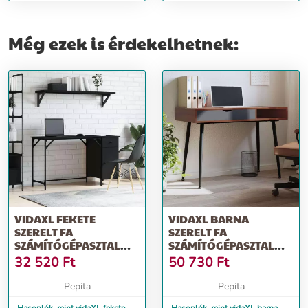
számítógépasztal 131 x 48 x 75
számítógépasztal 131 x 48 x 75
cm
cm
Még ezek is érdekelhetnek:
VIDAXL FEKETE
VIDAXL BARNA
SZERELT FA
SZERELT FA
SZÁMÍTÓGÉPASZTAL
SZÁMÍTÓGÉPASZTAL
131X48X75 CM
FIÓKKAL 110 X 50 X 75
32 520
Ft
50 730
Ft
CM
Pepita
Pepita