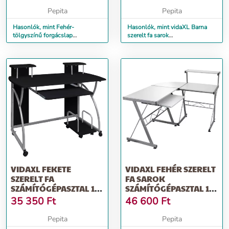
Pepita
Pepita
Hasonlók, mint Fehér-
Hasonlók, mint vidaXL Barna
tölgyszínű forgácslap
szerelt fa sarok
számítógépasztal 110 x 60 x 73
számítógépasztal 132 x 112 x
cm
99 cm
VIDAXL FEKETE
VIDAXL FEHÉR SZERELT
SZERELT FA
FA SAROK
SZÁMÍTÓGÉPASZTAL 110
SZÁMÍTÓGÉPASZTAL 132
X 52 X 88,5 CM
X 112 X 99 CM
35 350
Ft
46 600
Ft
Pepita
Pepita