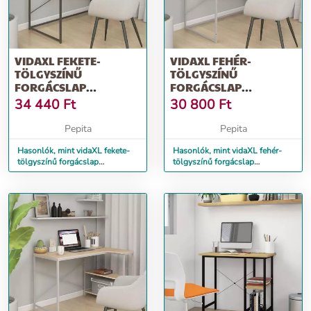
VIDAXL FEKETE-
VIDAXL FEHÉR-
TÖLGYSZÍNŰ
TÖLGYSZÍNŰ
FORGÁCSLAP
FORGÁCSLAP
SZÁMÍTÓGÉPASZTAL 110
SZÁMÍTÓGÉPASZTAL 110
34 440
Ft
30 800
Ft
X 60 X 70 CM
X 60 X 70 CM
Pepita
Pepita
Hasonlók, mint vidaXL fekete-
Hasonlók, mint vidaXL fehér-
tölgyszínű forgácslap
tölgyszínű forgácslap
számítógépasztal 110 x 60 x 70
számítógépasztal 110 x 60 x 70
cm
cm