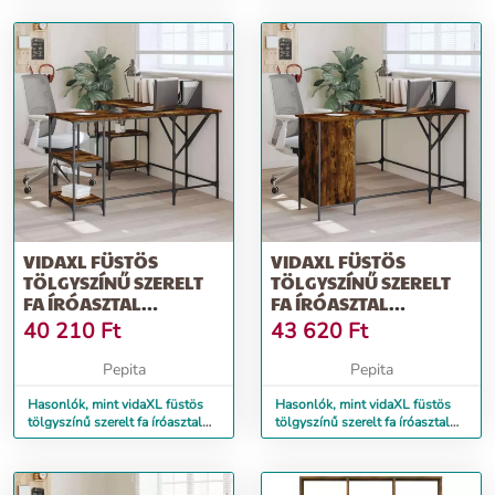
VIDAXL FÜSTÖS
VIDAXL FÜSTÖS
TÖLGYSZÍNŰ SZERELT
TÖLGYSZÍNŰ SZERELT
FA ÍRÓASZTAL
FA ÍRÓASZTAL
139X139X75 CM
141X141X75 CM
40 210
Ft
43 620
Ft
Pepita
Pepita
Hasonlók, mint vidaXL füstös
Hasonlók, mint vidaXL füstös
tölgyszínű szerelt fa íróasztal
tölgyszínű szerelt fa íróasztal
139x139x75 cm
141x141x75 cm