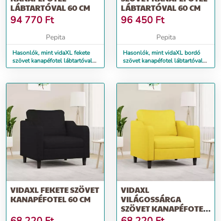
LÁBTARTÓVAL 60 CM
LÁBTARTÓVAL 60 CM
94 770
Ft
96 450
Ft
Pepita
Pepita
Hasonlók, mint vidaXL fekete
Hasonlók, mint vidaXL bordó
szövet kanapéfotel lábtartóval
szövet kanapéfotel lábtartóval
60 cm
60 cm
VIDAXL FEKETE SZÖVET
VIDAXL
KANAPÉFOTEL 60 CM
VILÁGOSSÁRGA
SZÖVET KANAPÉFOTEL
60 CM