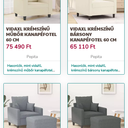
VIDAXL KRÉMSZÍNŰ
VIDAXL KRÉMSZÍNŰ
MŰBŐR KANAPÉFOTEL
BÁRSONY
60 CM
KANAPÉFOTEL 60 CM
75 490
Ft
65 110
Ft
Pepita
Pepita
Hasonlók, mint vidaXL
Hasonlók, mint vidaXL
krémszínű műbőr kanapéfotel
krémszínű bársony kanapéfotel
60 cm
60 cm