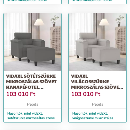
szövet kanapéfotel 60 cm
szövet kanapéfotel 60 cm
VIDAXL SÖTÉTSZÜRKE
VIDAXL
MIKROSZÁLAS SZÖVET
VILÁGOSSZÜRKE
KANAPÉFOTEL
MIKROSZÁLAS SZÖVET
LÁBTARTÓVAL 60 CM
KANAPÉFOTEL
103 010
Ft
103 010
Ft
LÁBTARTÓVAL 60 CM
Pepita
Pepita
Hasonlók, mint vidaXL
Hasonlók, mint vidaXL
sötétszürke mikroszálas szövet
világosszürke mikroszálas
kanapéfotel lábtartóval 60 cm
szövet kanapéfotel lábtartóval
60 cm