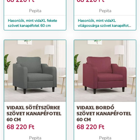
68 220
Ft
68 220
Ft
Pepita
Pepita
Hasonlók, mint vidaXL fekete
Hasonlók, mint vidaXL
szövet kanapéfotel 60 cm
világossárga szövet kanapéfotel
60 cm
VIDAXL SÖTÉTSZÜRKE
VIDAXL BORDÓ
SZÖVET KANAPÉFOTEL
SZÖVET KANAPÉFOTEL
60 CM
60 CM
68 220
Ft
68 220
Ft
Pepita
Pepita