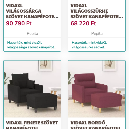
VIDAXL
VIDAXL
VILÁGOSSÁRGA
VILÁGOSSZÜRKE
SZÖVET KANAPÉFOTEL
SZÖVET KANAPÉFOTEL
LÁBTARTÓVAL 60 CM
60 CM
90 790
Ft
68 220
Ft
Pepita
Pepita
Hasonlók, mint vidaXL
Hasonlók, mint vidaXL
világossárga szövet kanapéfotel
világosszürke szövet
lábtartóval 60 cm
kanapéfotel 60 cm
VIDAXL FEKETE SZÖVET
VIDAXL BORDÓ
KANAPÉFOTEL
SZÖVET KANAPÉFOTEL