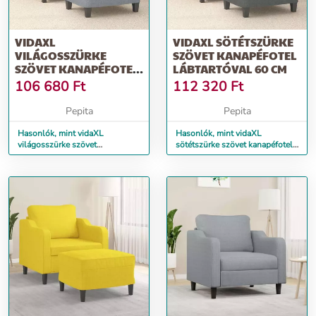
VIDAXL
VIDAXL SÖTÉTSZÜRKE
VILÁGOSSZÜRKE
SZÖVET KANAPÉFOTEL
SZÖVET KANAPÉFOTEL
LÁBTARTÓVAL 60 CM
LÁBTARTÓVAL 60 CM
106 680
Ft
112 320
Ft
Pepita
Pepita
Hasonlók, mint vidaXL
Hasonlók, mint vidaXL
világosszürke szövet
sötétszürke szövet kanapéfotel
kanapéfotel lábtartóval 60 cm
lábtartóval 60 cm