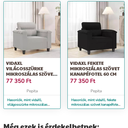
VIDAXL
VIDAXL FEKETE
VILÁGOSSZÜRKE
MIKROSZÁLAS SZÖVET
MIKROSZÁLAS SZÖVET
KANAPÉFOTEL 60 CM
KANAPÉFOTEL 60 CM
77 350
Ft
77 350
Ft
Pepita
Pepita
Hasonlók, mint vidaXL
Hasonlók, mint vidaXL fekete
világosszürke mikroszálas
mikroszálas szövet kanapéfotel
szövet kanapéfotel 60 cm
60 cm
Még ezek is érdekelhetnek: