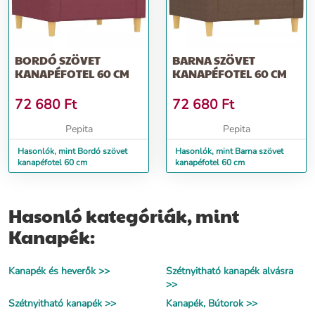
BORDÓ SZÖVET
BARNA SZÖVET
KANAPÉFOTEL 60 CM
KANAPÉFOTEL 60 CM
72 680
Ft
72 680
Ft
Pepita
Pepita
Hasonlók, mint Bordó szövet
Hasonlók, mint Barna szövet
kanapéfotel 60 cm
kanapéfotel 60 cm
Hasonló kategóriák, mint
Kanapék:
Kanapék és heverők >>
Szétnyitható kanapék alvásra
>>
Szétnyitható kanapék >>
Kanapék, Bútorok >>