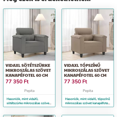
VIDAXL SÖTÉTSZÜRKE
VIDAXL TÓPSZÍNŰ
MIKROSZÁLAS SZÖVET
MIKROSZÁLAS SZÖVET
KANAPÉFOTEL 60 CM
KANAPÉFOTEL 60 CM
77 350
Ft
77 350
Ft
Pepita
Pepita
Hasonlók, mint vidaXL
Hasonlók, mint vidaXL tópszínű
sötétszürke mikroszálas szövet
mikroszálas szövet kanapéfotel
kanapéfotel 60 cm
60 cm