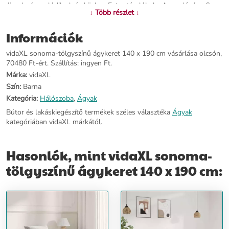
éjszaka forgolódik alvás közben.Extra tárolóhely: A vendégágy 6
↓ Több részlet ↓
rekesszel rendelkezik az ágy két oldalán, melyekben könyveket,
cserepes virágokat és egyéb dísztárgyakat helyezhet el. Jó tudni:Ez
Információk
az ágy matracot nem tartalmaz. Matracok széles választékát kínáljuk.
A hozzá illő matracot megtekintheti áruházunkban.Színe: sonoma
vidaXL sonoma-tölgyszínű ágykeret 140 x 190 cm vásárlása olcsón,
tölgyÁgykeret anyaga: műfa, tömör fenyőfaLéc anyaga:
70480 Ft-ért. Szállítás: ingyen Ft.
furnérlemezTeljes mérete: 193 x 143 x 35 cm (Ho x Szé x
Ma)Megfelelő matracméret (a matrac nincs mellékelve): 140 x 190
Márka:
vidaXL
cm (Szé x Ho)Összeszerelést igényel: igen
Szín:
Barna
Kategória:
Hálószoba
,
Ágyak
További információ>>
Bútor és lakáskiegészítő termékek széles választéka
Ágyak
kategóriában vidaXL márkától.
Hasonlók, mint vidaXL sonoma-
tölgyszínű ágykeret 140 x 190 cm: