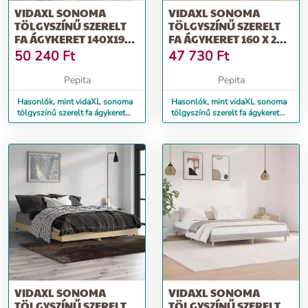
VIDAXL SONOMA
VIDAXL SONOMA
TÖLGYSZÍNŰ SZERELT
TÖLGYSZÍNŰ SZERELT
FA ÁGYKERET 140X190
FA ÁGYKERET 160 X 200
CM
CM
50 240
Ft
47 730
Ft
Pepita
Pepita
Hasonlók, mint vidaXL sonoma
Hasonlók, mint vidaXL sonoma
tölgyszínű szerelt fa ágykeret
tölgyszínű szerelt fa ágykeret
140x190 cm
160 x 200 cm
VIDAXL SONOMA
VIDAXL SONOMA
TÖLGYSZÍNŰ SZERELT
TÖLGYSZÍNŰ SZERELT