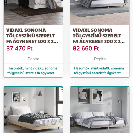
VIDAXL SONOMA
VIDAXL SONOMA
TÖLGYSZÍNŰ SZERELT
TÖLGYSZÍNŰ SZERELT
FA ÁGYKERET 100 X 200
FA ÁGYKERET 200 X 200
CM
CM
37 470
Ft
82 660
Ft
Pepita
Pepita
Hasonlók, mint vidaXL sonoma
Hasonlók, mint vidaXL sonoma
tölgyszínű szerelt fa ágykeret
tölgyszínű szerelt fa ágykeret
100 x 200 cm
200 x 200 cm