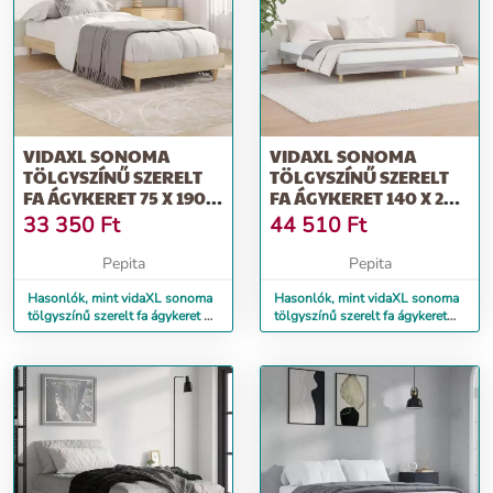
VIDAXL SONOMA
VIDAXL SONOMA
TÖLGYSZÍNŰ SZERELT
TÖLGYSZÍNŰ SZERELT
FA ÁGYKERET 75 X 190
FA ÁGYKERET 140 X 200
CM
CM
33 350
Ft
44 510
Ft
Pepita
Pepita
Hasonlók, mint vidaXL sonoma
Hasonlók, mint vidaXL sonoma
tölgyszínű szerelt fa ágykeret 75
tölgyszínű szerelt fa ágykeret
x 190 cm
140 x 200 cm