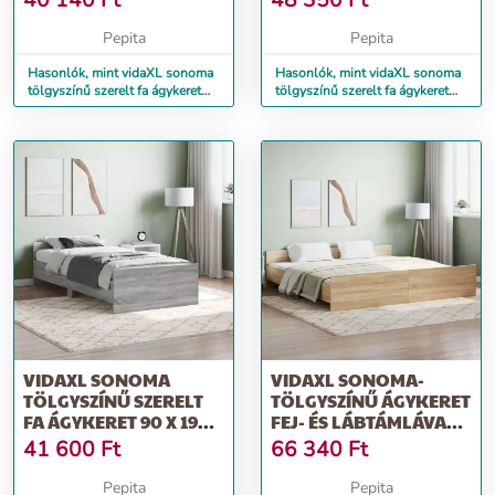
40 140
Ft
48 350
Ft
Pepita
Pepita
Hasonlók, mint vidaXL sonoma
Hasonlók, mint vidaXL sonoma
tölgyszínű szerelt fa ágykeret
tölgyszínű szerelt fa ágykeret
120 x 200 cm
120 x 190 cm
VIDAXL SONOMA
VIDAXL SONOMA-
TÖLGYSZÍNŰ SZERELT
TÖLGYSZÍNŰ ÁGYKERET
FA ÁGYKERET 90 X 190
FEJ- ÉS LÁBTÁMLÁVAL
CM
180 X 200 CM
41 600
Ft
66 340
Ft
Pepita
Pepita