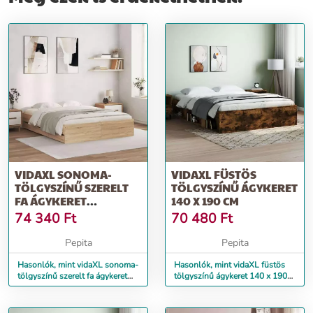
VIDAXL SONOMA-
VIDAXL FÜSTÖS
TÖLGYSZÍNŰ SZERELT
TÖLGYSZÍNŰ ÁGYKERET
FA ÁGYKERET
140 X 190 CM
FIÓKOKKAL 140 X 190
74 340
Ft
70 480
Ft
CM
Pepita
Pepita
Hasonlók, mint vidaXL sonoma-
Hasonlók, mint vidaXL füstös
tölgyszínű szerelt fa ágykeret
tölgyszínű ágykeret 140 x 190
fiókokkal 140 x 190 cm
cm