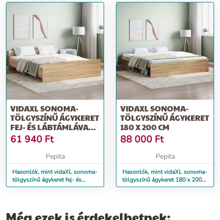
VIDAXL SONOMA-
VIDAXL SONOMA-
TÖLGYSZÍNŰ ÁGYKERET
TÖLGYSZÍNŰ ÁGYKERET
FEJ- ÉS LÁBTÁMLÁVAL
180 X 200 CM
150 X 200 CM
61 940
Ft
88 000
Ft
Pepita
Pepita
Hasonlók, mint vidaXL sonoma-
Hasonlók, mint vidaXL sonoma-
tölgyszínű ágykeret fej- és
tölgyszínű ágykeret 180 x 200
lábtámlával 150 x 200 cm
cm
Még ezek is érdekelhetnek: