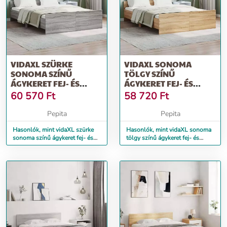
VIDAXL SZÜRKE
VIDAXL SONOMA
SONOMA SZÍNŰ
TÖLGY SZÍNŰ
ÁGYKERET FEJ- ÉS
ÁGYKERET FEJ- ÉS
LÁBTÁMLÁVAL 140 X
LÁBTÁMLÁVAL 140 X
60 570
Ft
58 720
Ft
190 CM
190 CM
Pepita
Pepita
Hasonlók, mint vidaXL szürke
Hasonlók, mint vidaXL sonoma
sonoma színű ágykeret fej- és
tölgy színű ágykeret fej- és
lábtámlával 140 x 190 cm
lábtámlával 140 x 190 cm