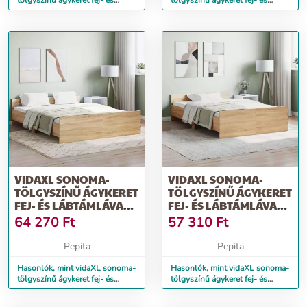
tölgyszínű ágykeret fej- és
tölgyszínű ágykeret fej- és
lábtámlával 135 x 190 cm
lábtámlával 160 x 200 cm
VIDAXL SONOMA-
VIDAXL SONOMA-
TÖLGYSZÍNŰ ÁGYKERET
TÖLGYSZÍNŰ ÁGYKERET
FEJ- ÉS LÁBTÁMLÁVAL
FEJ- ÉS LÁBTÁMLÁVAL
140 X 200 CM
120 X 190 CM
64 270
Ft
57 310
Ft
Pepita
Pepita
Hasonlók, mint vidaXL sonoma-
Hasonlók, mint vidaXL sonoma-
tölgyszínű ágykeret fej- és
tölgyszínű ágykeret fej- és
lábtámlával 140 x 200 cm
lábtámlával 120 x 190 cm