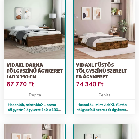
VIDAXL BARNA
VIDAXL FÜSTÖS
TÖLGYSZÍNŰ ÁGYKERET
TÖLGYSZÍNŰ SZERELT
140 X 190 CM
FA ÁGYKERET
FIÓKOKKAL 140 X 190
67 770
Ft
74 340
Ft
CM
Pepita
Pepita
Hasonlók, mint vidaXL barna
Hasonlók, mint vidaXL füstös
tölgyszínű ágykeret 140 x 190
tölgyszínű szerelt fa ágykeret
cm
fiókokkal 140 x 190 cm