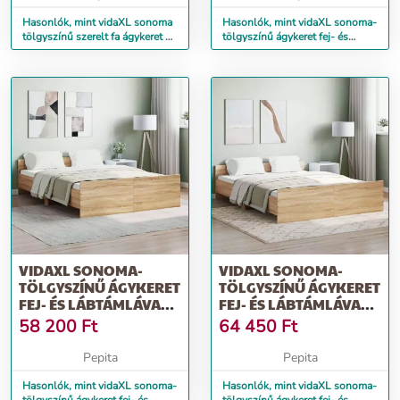
Hasonlók, mint vidaXL sonoma
Hasonlók, mint vidaXL sonoma-
tölgyszínű szerelt fa ágykeret 90
tölgyszínű ágykeret fej- és
x 190 cm
lábtámlával 180 x 200 cm
VIDAXL SONOMA-
VIDAXL SONOMA-
TÖLGYSZÍNŰ ÁGYKERET
TÖLGYSZÍNŰ ÁGYKERET
FEJ- ÉS LÁBTÁMLÁVAL
FEJ- ÉS LÁBTÁMLÁVAL
135 X 190 CM
160 X 200 CM
58 200
Ft
64 450
Ft
Pepita
Pepita
Hasonlók, mint vidaXL sonoma-
Hasonlók, mint vidaXL sonoma-