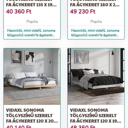
FA ÁGYKERET 135 X 190
FA ÁGYKERET 180 X 200
CM
CM
40 360
Ft
49 230
Ft
Pepita
Pepita
Hasonlók, mint vidaXL sonoma
Hasonlók, mint vidaXL sonoma
tölgyszínű szerelt fa ágykeret
tölgyszínű szerelt fa ágykeret
135 x 190 cm
180 x 200 cm
VIDAXL SONOMA
VIDAXL SONOMA
TÖLGYSZÍNŰ SZERELT
TÖLGYSZÍNŰ SZERELT
FA ÁGYKERET 120 X 200
FA ÁGYKERET 120 X 190
CM
CM