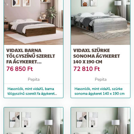
VIDAXL BARNA
VIDAXL SZÜRKE
TÖLGYSZÍNŰ SZERELT
SONOMA ÁGYKERET
FA ÁGYKERET
140 X 190 CM
FIÓKOKKAL 140 X 190
76 850
Ft
72 810
Ft
CM
Pepita
Pepita
Hasonlók, mint vidaXL barna
Hasonlók, mint vidaXL szürke
tölgyszínű szerelt fa ágykeret
sonoma ágykeret 140 x 190 cm
fiókokkal 140 x 190 cm