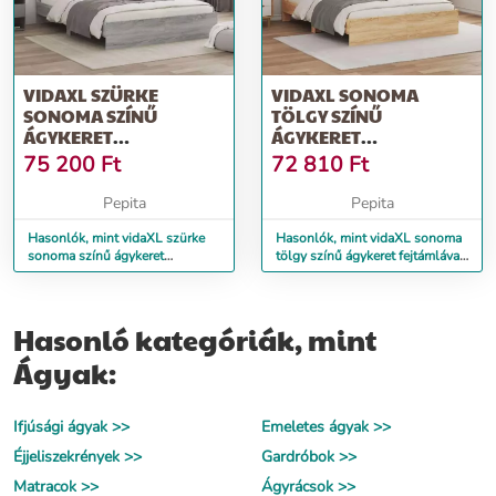
VIDAXL SZÜRKE
VIDAXL SONOMA
SONOMA SZÍNŰ
TÖLGY SZÍNŰ
ÁGYKERET
ÁGYKERET
FEJTÁMLÁVAL 140 X 190
FEJTÁMLÁVAL 140 X 190
75 200
Ft
72 810
Ft
CM
CM
Pepita
Pepita
Hasonlók, mint vidaXL szürke
Hasonlók, mint vidaXL sonoma
sonoma színű ágykeret
tölgy színű ágykeret fejtámlával
fejtámlával 140 x 190 cm
140 x 190 cm
Hasonló kategóriák, mint
Ágyak:
Ifjúsági ágyak >>
Emeletes ágyak >>
Éjjeliszekrények >>
Gardróbok >>
Matracok >>
Ágyrácsok >>