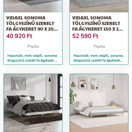
VIDAXL SONOMA
VIDAXL SONOMA
TÖLGYSZÍNŰ SZERELT
TÖLGYSZÍNŰ SZERELT
FA ÁGYKERET 90 X 200
FA ÁGYKERET 150 X 200
CM
CM
40 920
Ft
52 590
Ft
Pepita
Pepita
Hasonlók, mint vidaXL sonoma
Hasonlók, mint vidaXL sonoma
tölgyszínű szerelt fa ágykeret 90
tölgyszínű szerelt fa ágykeret
x 200 cm
150 x 200 cm