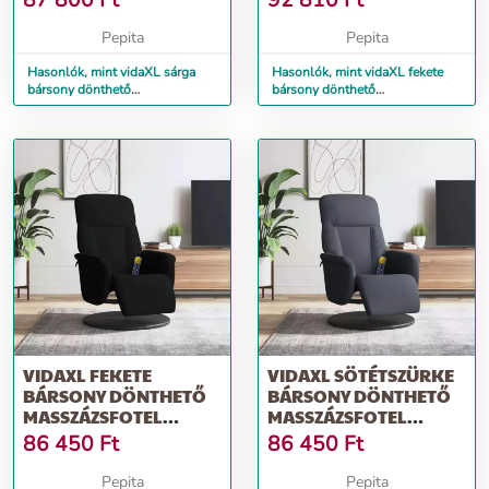
87 800
Ft
92 810
Ft
Pepita
Pepita
Hasonlók, mint vidaXL sárga
Hasonlók, mint vidaXL fekete
bársony dönthető
bársony dönthető
masszázsfotel
masszázsfotel
VIDAXL FEKETE
VIDAXL SÖTÉTSZÜRKE
BÁRSONY DÖNTHETŐ
BÁRSONY DÖNTHETŐ
MASSZÁZSFOTEL
MASSZÁZSFOTEL
LÁBTARTÓVAL
LÁBTARTÓVAL
86 450
Ft
86 450
Ft
Pepita
Pepita