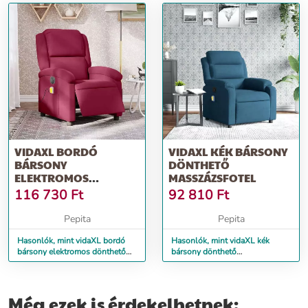
VIDAXL BORDÓ
VIDAXL KÉK BÁRSONY
BÁRSONY
DÖNTHETŐ
ELEKTROMOS
MASSZÁZSFOTEL
DÖNTHETŐ
116 730
Ft
92 810
Ft
MASSZÁZSFOTEL
Pepita
Pepita
Hasonlók, mint vidaXL bordó
Hasonlók, mint vidaXL kék
bársony elektromos dönthető
bársony dönthető
masszázsfotel
masszázsfotel
Még ezek is érdekelhetnek: