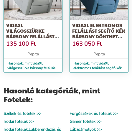
VIDAXL
VIDAXL ELEKTROMOS
VILÁGOSSZÜRKE
FELÁLLÁST SEGÍTŐ KÉK
BÁRSONY FELÁLLÁST
BÁRSONY DÖNTHETŐ
SEGÍTŐ DÖNTHETŐ
MASSZÁZSFOTEL
135 100
Ft
163 050
Ft
MASSZÁZSFOTEL
Pepita
Pepita
Hasonlók, mint vidaXL
Hasonlók, mint vidaXL
világosszürke bársony felállást
elektromos felállást segítő kék
segítő dönthető masszázsfotel
bársony dönthető
masszázsfotel
Hasonló kategóriák, mint
Fotelek:
Székek és fotelek >>
Forgószékek és fotelek >>
Irodai fotelek >>
Gamer fotelek >>
Irodai fotelek,Lakberendezés és
Lábzsámolyok >>