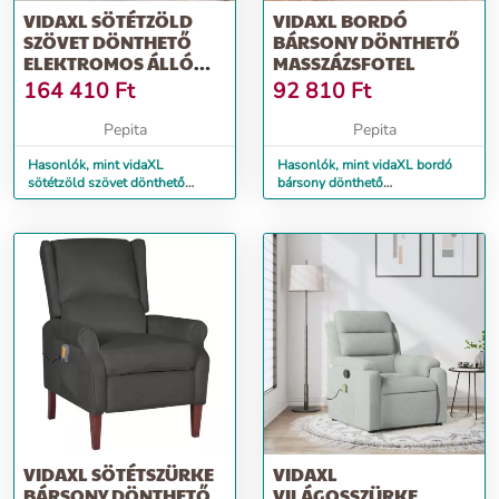
VIDAXL SÖTÉTZÖLD
VIDAXL BORDÓ
SZÖVET DÖNTHETŐ
BÁRSONY DÖNTHETŐ
ELEKTROMOS ÁLLÓ
MASSZÁZSFOTEL
MASSZÁZSFOTEL
164 410
Ft
92 810
Ft
Pepita
Pepita
Hasonlók, mint vidaXL
Hasonlók, mint vidaXL bordó
sötétzöld szövet dönthető
bársony dönthető
elektromos álló masszázsfotel
masszázsfotel
VIDAXL SÖTÉTSZÜRKE
VIDAXL
BÁRSONY DÖNTHETŐ
VILÁGOSSZÜRKE