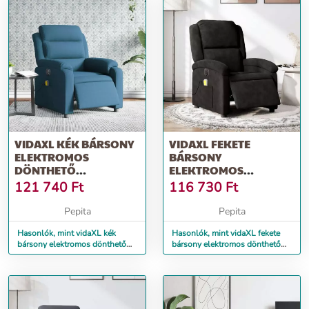
VIDAXL KÉK BÁRSONY
VIDAXL FEKETE
ELEKTROMOS
BÁRSONY
DÖNTHETŐ
ELEKTROMOS
MASSZÁZSFOTEL
DÖNTHETŐ
121 740
Ft
116 730
Ft
MASSZÁZSFOTEL
Pepita
Pepita
Hasonlók, mint vidaXL kék
Hasonlók, mint vidaXL fekete
bársony elektromos dönthető
bársony elektromos dönthető
masszázsfotel
masszázsfotel