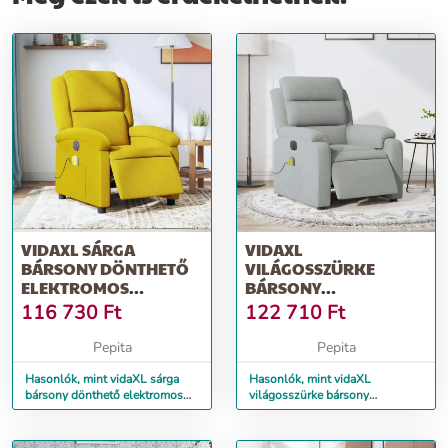
VIDAXL SÁRGA
VIDAXL
BÁRSONY DÖNTHETŐ
VILÁGOSSZÜRKE
ELEKTROMOS
BÁRSONY
MASSZÁZSFOTEL
ELEKTROMOS
116 730
Ft
122 710
Ft
DÖNTHETŐ
MASSZÁZSFOTEL
Pepita
Pepita
Hasonlók, mint vidaXL sárga
Hasonlók, mint vidaXL
bársony dönthető elektromos
világosszürke bársony
masszázsfotel
elektromos dönthető
masszázsfotel