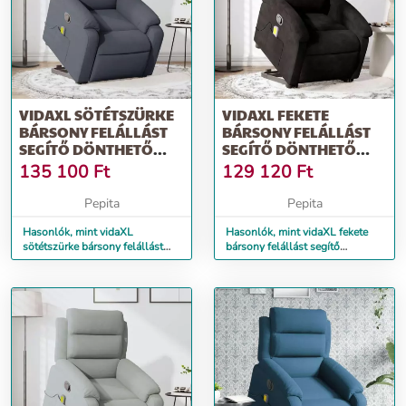
VIDAXL SÖTÉTSZÜRKE
VIDAXL FEKETE
BÁRSONY FELÁLLÁST
BÁRSONY FELÁLLÁST
SEGÍTŐ DÖNTHETŐ
SEGÍTŐ DÖNTHETŐ
MASSZÁZSFOTEL
MASSZÁZSFOTEL
135 100
Ft
129 120
Ft
Pepita
Pepita
Hasonlók, mint vidaXL
Hasonlók, mint vidaXL fekete
sötétszürke bársony felállást
bársony felállást segítő
segítő dönthető masszázsfotel
dönthető masszázsfotel