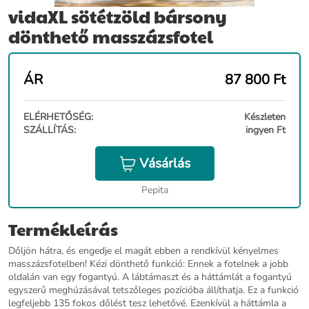
vidaXL sötétzöld bársony
dönthető masszázsfotel
ÁR
87 800
Ft
ELÉRHETŐSÉG:
Készleten
SZÁLLÍTÁS:
ingyen Ft
Vásárlás
Pepita
Termékleírás
Dőljön hátra, és engedje el magát ebben a rendkívül kényelmes
masszázsfotelben! Kézi dönthető funkció: Ennek a fotelnek a jobb
oldalán van egy fogantyú. A lábtámaszt és a háttámlát a fogantyú
egyszerű meghúzásával tetszőleges pozícióba állíthatja. Ez a funkció
legfeljebb 135 fokos dőlést tesz lehetővé. Ezenkívül a háttámla a