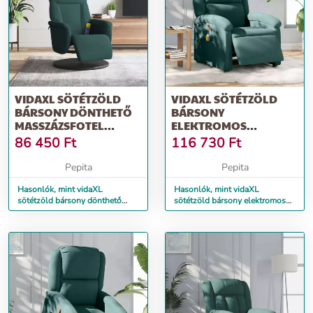
VIDAXL SÖTÉTZÖLD
VIDAXL SÖTÉTZÖLD
BÁRSONY DÖNTHETŐ
BÁRSONY
MASSZÁZSFOTEL
ELEKTROMOS
LÁBTARTÓVAL
DÖNTHETŐ
86 450
Ft
116 730
Ft
MASSZÁZSFOTEL
Pepita
Pepita
Hasonlók, mint vidaXL
Hasonlók, mint vidaXL
sötétzöld bársony dönthető
sötétzöld bársony elektromos
masszázsfotel lábtartóval
dönthető masszázsfotel