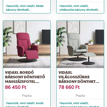
Hasonlók, mint vidaXL fekete
Hasonlók, mint vidaXL
bársony dönthető
sötétszürke bársony dönthető
masszázsfotel lábtartóval
masszázsfotel lábtartóval
VIDAXL BORDÓ
VIDAXL
BÁRSONY DÖNTHETŐ
VILÁGOSSZÜRKE
MASSZÁZSFOTEL
BÁRSONY DÖNTHETŐ
LÁBTARTÓVAL
MASSZÁZSFOTEL
86 450
Ft
78 660
Ft
LÁBTARTÓVAL
Pepita
Pepita
Hasonlók, mint vidaXL bordó
Hasonlók, mint vidaXL