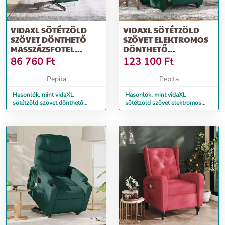
VIDAXL SÖTÉTZÖLD
VIDAXL SÖTÉTZÖLD
SZÖVET DÖNTHETŐ
SZÖVET ELEKTROMOS
MASSZÁZSFOTEL
DÖNTHETŐ
LÁBTARTÓVAL
MASSZÁZSFOTEL
86 760
Ft
123 100
Ft
Pepita
Pepita
Hasonlók, mint vidaXL
Hasonlók, mint vidaXL
sötétzöld szövet dönthető
sötétzöld szövet elektromos
masszázsfotel lábtartóval
dönthető masszázsfotel