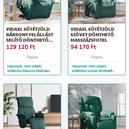
VIDAXL SÖTÉTZÖLD
VIDAXL SÖTÉTZÖLD
BÁRSONY FELÁLLÁST
SZÖVET DÖNTHETŐ
SEGÍTŐ DÖNTHETŐ
MASSZÁZSFOTEL
MASSZÁZSFOTEL
129 120
Ft
94 170
Ft
Pepita
Pepita
Hasonlók, mint vidaXL
Hasonlók, mint vidaXL
sötétzöld bársony felállást
sötétzöld szövet dönthető
segítő dönthető masszázsfotel
masszázsfotel