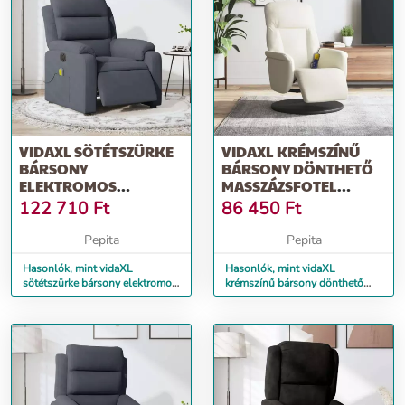
VIDAXL SÖTÉTSZÜRKE
VIDAXL KRÉMSZÍNŰ
BÁRSONY
BÁRSONY DÖNTHETŐ
ELEKTROMOS
MASSZÁZSFOTEL
DÖNTHETŐ
LÁBTARTÓVAL
122 710
Ft
86 450
Ft
MASSZÁZSFOTEL
Pepita
Pepita
Hasonlók, mint vidaXL
Hasonlók, mint vidaXL
sötétszürke bársony elektromos
krémszínű bársony dönthető
dönthető masszázsfotel
masszázsfotel lábtartóval