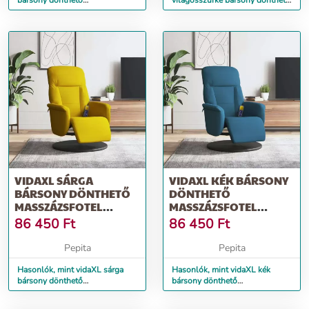
bársony dönthető
világosszürke bársony dönthető
masszázsfotel lábtartóval
masszázsfotel lábtartóval
VIDAXL SÁRGA
VIDAXL KÉK BÁRSONY
BÁRSONY DÖNTHETŐ
DÖNTHETŐ
MASSZÁZSFOTEL
MASSZÁZSFOTEL
LÁBTARTÓVAL
LÁBTARTÓVAL
86 450
Ft
86 450
Ft
Pepita
Pepita
Hasonlók, mint vidaXL sárga
Hasonlók, mint vidaXL kék
bársony dönthető
bársony dönthető
masszázsfotel lábtartóval
masszázsfotel lábtartóval