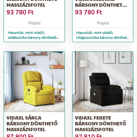
MASSZÁZSFOTEL
BÁRSONY DÖNTHETŐ
MASSZÁZSFOTEL
93 780
Ft
93 780
Ft
Pepita
Pepita
Hasonlók, mint vidaXL
Hasonlók, mint vidaXL
sötétszürke bársony dönthető
világosszürke bársony dönthető
masszázsfotel
masszázsfotel
VIDAXL SÁRGA
VIDAXL FEKETE
BÁRSONY DÖNTHETŐ
BÁRSONY DÖNTHETŐ
MASSZÁZSFOTEL
MASSZÁZSFOTEL