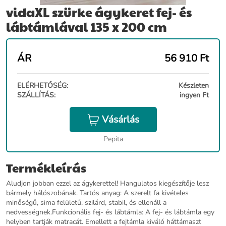
vidaXL szürke ágykeret fej- és
lábtámlával 135 x 200 cm
ÁR
56 910
Ft
ELÉRHETŐSÉG:
Készleten
SZÁLLÍTÁS:
ingyen Ft
Vásárlás
Pepita
Termékleírás
Aludjon jobban ezzel az ágykerettel! Hangulatos kiegészítője lesz
bármely hálószobának. Tartós anyag: A szerelt fa kivételes
minőségű, sima felületű, szilárd, stabil, és ellenáll a
nedvességnek.Funkcionális fej- és lábtámla: A fej- és lábtámla egy
helyben tartják matracát. Emellett a fejtámla kiváló háttámaszt