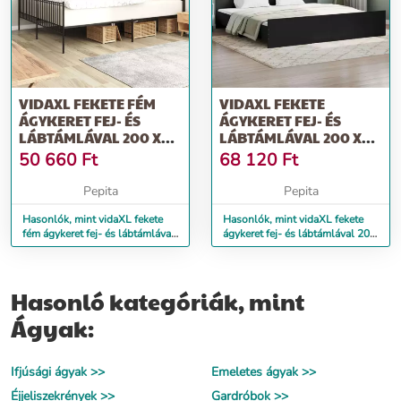
VIDAXL FEKETE FÉM
VIDAXL FEKETE
ÁGYKERET FEJ- ÉS
ÁGYKERET FEJ- ÉS
LÁBTÁMLÁVAL 200 X
LÁBTÁMLÁVAL 200 X
200 CM
200 CM
50 660
Ft
68 120
Ft
Pepita
Pepita
Hasonlók, mint vidaXL fekete
Hasonlók, mint vidaXL fekete
fém ágykeret fej- és lábtámlával
ágykeret fej- és lábtámlával 200
200 x 200 cm
x 200 cm
Hasonló kategóriák, mint
Ágyak:
Ifjúsági ágyak >>
Emeletes ágyak >>
Éjjeliszekrények >>
Gardróbok >>