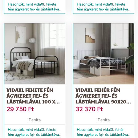
Hasonlók, mint vidaXL fekete
Hasonlók, mint vidaXL fekete
fém ágykeret fej- és lábtámlával
fém ágykeret fej- és lábtámlával
135 x 190 cm
140 x 200 cm
VIDAXL FEKETE FÉM
VIDAXL FEHÉR FÉM
ÁGYKERET FEJ- ÉS
ÁGYKERET FEJ- ÉS
LÁBTÁMLÁVAL 100 X
LÁBTÁMLÁVAL 90X200
200 CM
CM
29 750
Ft
32 370
Ft
Pepita
Pepita
Hasonlók, mint vidaXL fekete
Hasonlók, mint vidaXL fehér
fém ágykeret fej- és lábtámlával
fém ágykeret fej- és lábtámlával