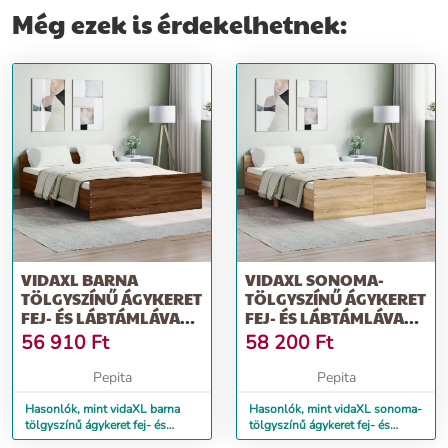
Még ezek is érdekelhetnek:
VIDAXL BARNA
VIDAXL SONOMA-
TÖLGYSZÍNŰ ÁGYKERET
TÖLGYSZÍNŰ ÁGYKERET
FEJ- ÉS LÁBTÁMLÁVAL
FEJ- ÉS LÁBTÁMLÁVAL
135 X 200 CM
135 X 190 CM
56 910
Ft
58 200
Ft
Pepita
Pepita
Hasonlók, mint vidaXL barna
Hasonlók, mint vidaXL sonoma-
tölgyszínű ágykeret fej- és
tölgyszínű ágykeret fej- és
lábtámlával 135 x 200 cm
lábtámlával 135 x 190 cm