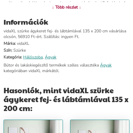
nyújt, amikor felül az ágyban olvasni vagy tévét nézni.Erős lécek: A
↓ Több részlet ↓
furnérlemez rácsok jó súlyelosztást biztosítanak, így a matrac a
helyén marad, amikor éjszaka forgolódik alvás közben. Jó tudni:Ez az
Információk
ágy matracot nem tartalmaz. Matracok széles választékát kínáljuk. A
hozzá illő matracot megtekintheti áruházunkban.Színe: szürke
vidaXL szürke ágykeret fej- és lábtámlával 135 x 200 cm vásárlása
sonoma Ágykeret anyaga: műfa, tömör fenyőfaLéc anyaga:
olcsón, 56910 Ft-ért. Szállítás: ingyen Ft.
furnérlemezTeljes mérete: 193 x 138 x 50 cm (Ho x Szé x
Ma)Alkalmas matrac mérete: 135 x 190 cm (Szé x Ho) (a matrac
Márka:
vidaXL
nincs mellékelve)Összeszerelést igényel: igen
Szín:
Szürke
Kategória:
Hálószoba
,
Ágyak
További információ>>
Bútor és lakáskiegészítő termékek széles választéka
Ágyak
kategóriában vidaXL márkától.
Hasonlók, mint vidaXL szürke
ágykeret fej- és lábtámlával 135 x
200 cm: