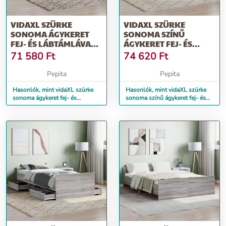
VIDAXL SZÜRKE
VIDAXL SZÜRKE
SONOMA ÁGYKERET
SONOMA SZÍNŰ
FEJ- ÉS LÁBTÁMLÁVAL
ÁGYKERET FEJ- ÉS
75 X 200 CM
LÁBTÁMLÁVAL 100 X
71 580
Ft
74 620
Ft
200 CM
Pepita
Pepita
Hasonlók, mint vidaXL szürke
Hasonlók, mint vidaXL szürke
sonoma ágykeret fej- és
sonoma színű ágykeret fej- és
lábtámlával 75 x 200 cm
lábtámlával 100 x 200 cm