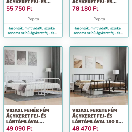
ÁGYKERET FEJ- ÉS
ÁGYKERET FEJ- ÉS
LÁBTÁMLÁVAL 120X190
LÁBTÁMLÁVAL 90 X 190
55 750
Ft
78 180
Ft
CM
CM
Pepita
Pepita
Hasonlók, mint vidaXL szürke
Hasonlók, mint vidaXL szürke
sonoma színű ágykeret fej- és
sonoma színű ágykeret fej- és
lábtámlával 120x190 cm
lábtámlával 90 x 190 cm
VIDAXL FEHÉR FÉM
VIDAXL FEKETE FÉM
ÁGYKERET FEJ- ÉS
ÁGYKERET FEJ- ÉS
LÁBTÁMLÁVAL
LÁBTÁMLÁVAL 180 X
160X200 CM
200 CM
49 090
Ft
48 470
Ft