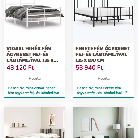
VIDAXL FEHÉR FÉM
FEKETE FÉM ÁGYKERET
ÁGYKERET FEJ- ÉS
FEJ- ÉS LÁBTÁMLÁVAL
LÁBTÁMLÁVAL 135 X
135 X 190 CM
190 CM
43 120
Ft
53 940
Ft
Pepita
Pepita
Hasonlók, mint vidaXL fehér
Hasonlók, mint Fekete fém
fém ágykeret fej- és lábtámlával
ágykeret fej- és lábtámlával 135
135 x 190 cm
x 190 cm