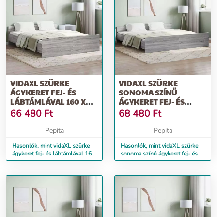
VIDAXL SZÜRKE
VIDAXL SZÜRKE
ÁGYKERET FEJ- ÉS
SONOMA SZÍNŰ
LÁBTÁMLÁVAL 160 X
ÁGYKERET FEJ- ÉS
200 CM
LÁBTÁMLÁVAL 180 X
66 480
Ft
68 480
Ft
200 CM
Pepita
Pepita
Hasonlók, mint vidaXL szürke
Hasonlók, mint vidaXL szürke
ágykeret fej- és lábtámlával 160
sonoma színű ágykeret fej- és
x 200 cm
lábtámlával 180 x 200 cm