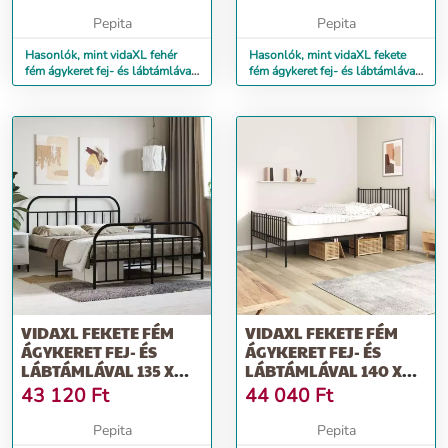
Pepita
Pepita
Hasonlók, mint vidaXL fehér
Hasonlók, mint vidaXL fekete
fém ágykeret fej- és lábtámlával
fém ágykeret fej- és lábtámlával
160x200 cm
180 x 200 cm
VIDAXL FEKETE FÉM
VIDAXL FEKETE FÉM
ÁGYKERET FEJ- ÉS
ÁGYKERET FEJ- ÉS
LÁBTÁMLÁVAL 135 X
LÁBTÁMLÁVAL 140 X
190 CM
200 CM
43 120
Ft
44 040
Ft
Pepita
Pepita