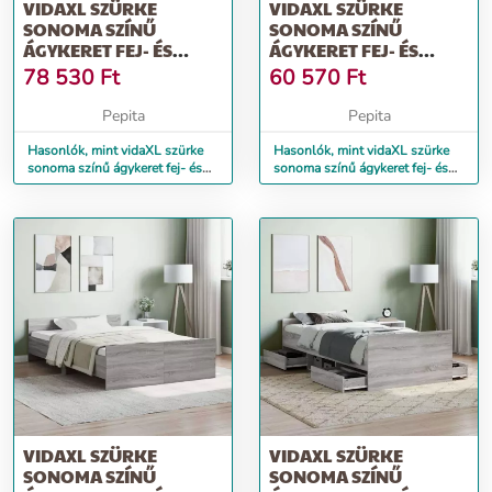
VIDAXL SZÜRKE
VIDAXL SZÜRKE
SONOMA SZÍNŰ
SONOMA SZÍNŰ
ÁGYKERET FEJ- ÉS
ÁGYKERET FEJ- ÉS
LÁBTÁMLÁVAL 90 X 200
LÁBTÁMLÁVAL 140 X
78 530
Ft
60 570
Ft
CM
190 CM
Pepita
Pepita
Hasonlók, mint vidaXL szürke
Hasonlók, mint vidaXL szürke
sonoma színű ágykeret fej- és
sonoma színű ágykeret fej- és
lábtámlával 90 x 200 cm
lábtámlával 140 x 190 cm
VIDAXL SZÜRKE
VIDAXL SZÜRKE
SONOMA SZÍNŰ
SONOMA SZÍNŰ