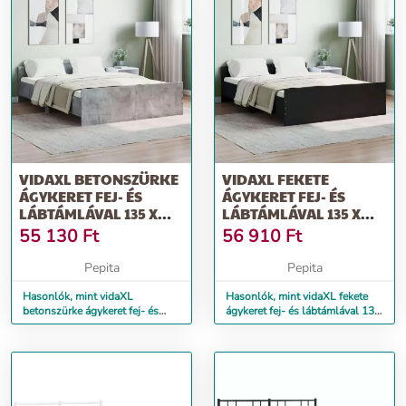
VIDAXL BETONSZÜRKE
VIDAXL FEKETE
ÁGYKERET FEJ- ÉS
ÁGYKERET FEJ- ÉS
LÁBTÁMLÁVAL 135 X
LÁBTÁMLÁVAL 135 X
190 CM
190 CM
55 130
Ft
56 910
Ft
Pepita
Pepita
Hasonlók, mint vidaXL
Hasonlók, mint vidaXL fekete
betonszürke ágykeret fej- és
ágykeret fej- és lábtámlával 135
lábtámlával 135 x 190 cm
x 190 cm