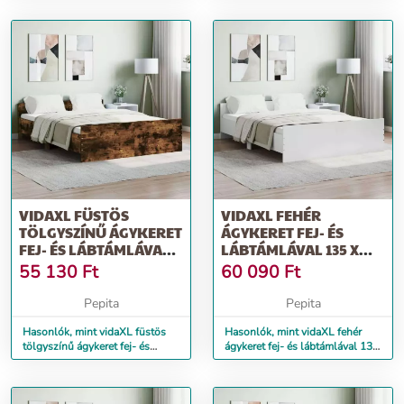
VIDAXL FÜSTÖS
VIDAXL FEHÉR
TÖLGYSZÍNŰ ÁGYKERET
ÁGYKERET FEJ- ÉS
FEJ- ÉS LÁBTÁMLÁVAL
LÁBTÁMLÁVAL 135 X
135 X 190 CM
190 CM
55 130
Ft
60 090
Ft
Pepita
Pepita
Hasonlók, mint vidaXL füstös
Hasonlók, mint vidaXL fehér
tölgyszínű ágykeret fej- és
ágykeret fej- és lábtámlával 135
lábtámlával 135 x 190 cm
x 190 cm