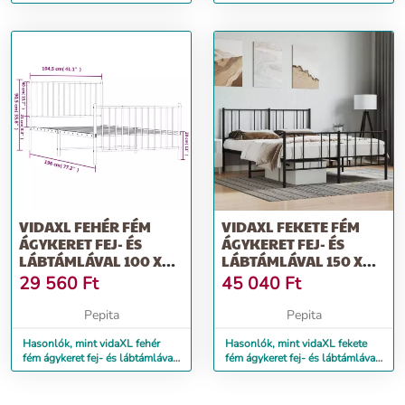
100 x 200 cm
90x200 cm
VIDAXL FEHÉR FÉM
VIDAXL FEKETE FÉM
ÁGYKERET FEJ- ÉS
ÁGYKERET FEJ- ÉS
LÁBTÁMLÁVAL 100 X
LÁBTÁMLÁVAL 150 X
190 CM
200 CM
29 560
Ft
45 040
Ft
Pepita
Pepita
Hasonlók, mint vidaXL fehér
Hasonlók, mint vidaXL fekete
fém ágykeret fej- és lábtámlával
fém ágykeret fej- és lábtámlával
100 x 190 cm
150 x 200 cm