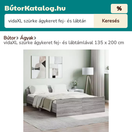
BútorKatalog.hu
%
Bútor
Ágyak
vidaXL szürke ágykeret fej- és lábtámlával 135 x 200 cm