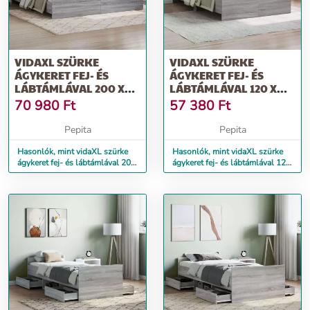
VIDAXL SZÜRKE
VIDAXL SZÜRKE
ÁGYKERET FEJ- ÉS
ÁGYKERET FEJ- ÉS
LÁBTÁMLÁVAL 200 X
LÁBTÁMLÁVAL 120 X
200 CM
200 CM
70 980
Ft
57 380
Ft
Pepita
Pepita
Hasonlók, mint vidaXL szürke
Hasonlók, mint vidaXL szürke
ágykeret fej- és lábtámlával 200
ágykeret fej- és lábtámlával 120
x 200 cm
x 200 cm