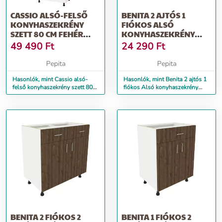
CASSIO ALSÓ-FELSŐ
BENITA 2 AJTÓS 1
KONYHASZEKRÉNY
FIÓKOS ALSÓ
SZETT 80 CM FEHÉR
KONYHASZEKRÉNY
SZÍNBEN
TERMÉSZETES FA-
49 490
Ft
24 290
Ft
FEHÉR...
Pepita
Pepita
Hasonlók, mint Cassio alsó-
Hasonlók, mint Benita 2 ajtós 1
felső konyhaszekrény szett 80
fiókos Alsó konyhaszekrény
cm fehér színben
Természetes fa-Fehér...
BENITA 2 FIÓKOS 2
BENITA 1 FIÓKOS 2