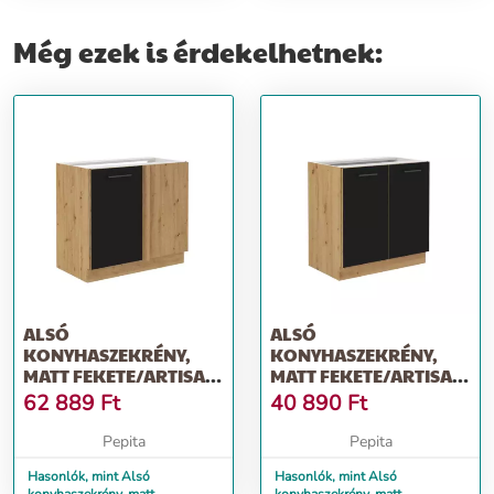
Még ezek is érdekelhetnek:
ALSÓ
ALSÓ
KONYHASZEKRÉNY,
KONYHASZEKRÉNY,
MATT FEKETE/ARTISAN
MATT FEKETE/ARTISAN
TÖLGY, MONRO 105 ND
TÖLGY, MONRO 80 D 2F
62 889
Ft
40 890
Ft
1FFBB
BB
Pepita
Pepita
Hasonlók, mint Alsó
Hasonlók, mint Alsó