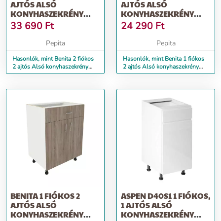
AJTÓS ALSÓ
AJTÓS ALSÓ
KONYHASZEKRÉNY
KONYHASZEKRÉNY
BRONZ TÖLGY-FEHÉR
BRONZ TÖLGY-FEHÉR
33 690
Ft
24 290
Ft
80X...
60X...
Pepita
Pepita
Hasonlók, mint Benita 2 fiókos
Hasonlók, mint Benita 1 fiókos
2 ajtós Alsó konyhaszekrény
2 ajtós Alsó konyhaszekrény
Bronz Tölgy-Fehér 80x...
Bronz Tölgy-Fehér 60x...
BENITA 1 FIÓKOS 2
ASPEN D40S1 1 FIÓKOS,
AJTÓS ALSÓ
1 AJTÓS ALSÓ
KONYHASZEKRÉNY
KONYHASZEKRÉNY