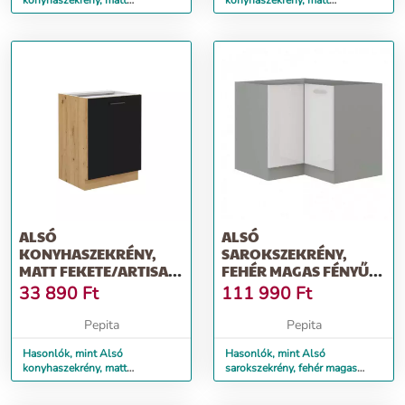
konyhaszekrény, matt
konyhaszekrény, matt
fekete/artisan tölgy, MONRO
fekete/artisan tölgy, MONRO 80
105 ND 1FFBB
D 2F BB
ALSÓ
ALSÓ
KONYHASZEKRÉNY,
SAROKSZEKRÉNY,
MATT FEKETE/ARTISAN
FEHÉR MAGAS FÉNYŰ
TÖLGY, MONRO 60 D 1F
FEHÉR, PRADO 90/90
33 890
Ft
111 990
Ft
BB
DN ZB
Pepita
Pepita
Hasonlók, mint Alsó
Hasonlók, mint Alsó
konyhaszekrény, matt
sarokszekrény, fehér magas
fekete/artisan tölgy, MONRO 60
fényű fehér, PRADO 90/90 DN
D 1F BB
ZB