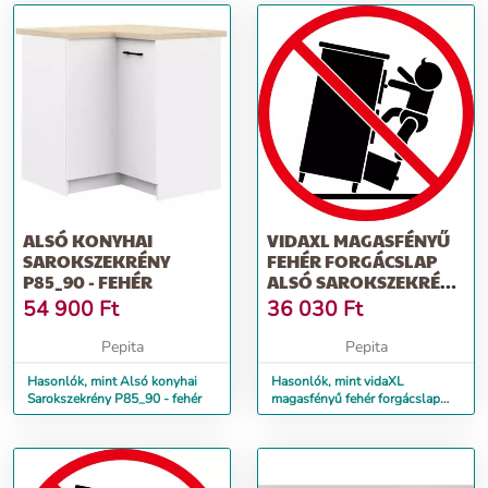
ALSÓ KONYHAI
VIDAXL MAGASFÉNYŰ
SAROKSZEKRÉNY
FEHÉR FORGÁCSLAP
P85_90 - FEHÉR
ALSÓ SAROKSZEKRÉNY
75,5X75,5X80,5CM
54 900
Ft
36 030
Ft
Pepita
Pepita
Hasonlók, mint Alsó konyhai
Hasonlók, mint vidaXL
Sarokszekrény P85_90 - fehér
magasfényű fehér forgácslap
alsó sarokszekrény
75,5x75,5x80,5cm