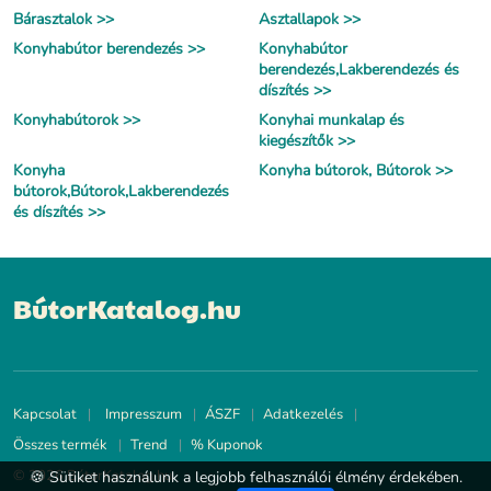
Bárasztalok >>
Asztallapok >>
Konyhabútor berendezés >>
Konyhabútor
berendezés,Lakberendezés és
díszítés >>
Konyhabútorok >>
Konyhai munkalap és
kiegészítők >>
Konyha
Konyha bútorok, Bútorok >>
bútorok,Bútorok,Lakberendezés
és díszítés >>
BútorKatalog.hu
Kapcsolat
Impresszum
ÁSZF
Adatkezelés
Összes termék
Trend
% Kuponok
© 2026 BútorKatalog.hu
🍪 Sütiket használunk a legjobb felhasználói élmény érdekében.