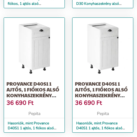
fiókos, 1 ajtós alsó
D30 Konyhaszekrény alsó
konyhaszekrény balos
jobbos ÉSZAKI FENYŐ
Magasfény...
PROVANCE D40S1 1
PROVANCE D40S1 1
AJTÓS, 1 FIÓKOS ALSÓ
AJTÓS, 1 FIÓKOS ALSÓ
KONYHASZEKRÉNY
KONYHASZEKRÉNY
BALOS SOSNA...
JOBBOS SOSNA...
36 690
Ft
36 690
Ft
Pepita
Pepita
Hasonlók, mint Provance
Hasonlók, mint Provance
D40S1 1 ajtós, 1 fiókos alsó
D40S1 1 ajtós, 1 fiókos alsó
konyhaszekrény balos Sosna...
konyhaszekrény jobbos Sosna...