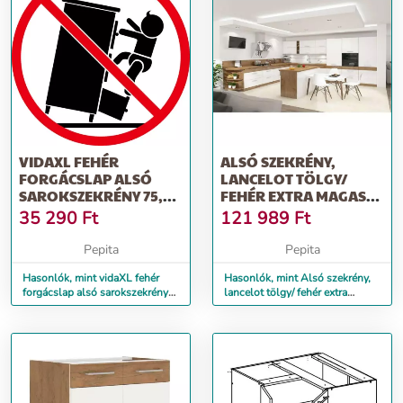
VIDAXL FEHÉR
ALSÓ SZEKRÉNY,
FORGÁCSLAP ALSÓ
LANCELOT TÖLGY/
SAROKSZEKRÉNY 75,5 X
FEHÉR EXTRA MAGAS
75,5 X 80,5 CM
FÉNYŰ HG, VEGA D...
35 290
Ft
121 989
Ft
Pepita
Pepita
Hasonlók, mint vidaXL fehér
Hasonlók, mint Alsó szekrény,
forgácslap alsó sarokszekrény
lancelot tölgy/ fehér extra
75,5 x 75,5 x 80,5 cm
magas fényű HG, VEGA D...