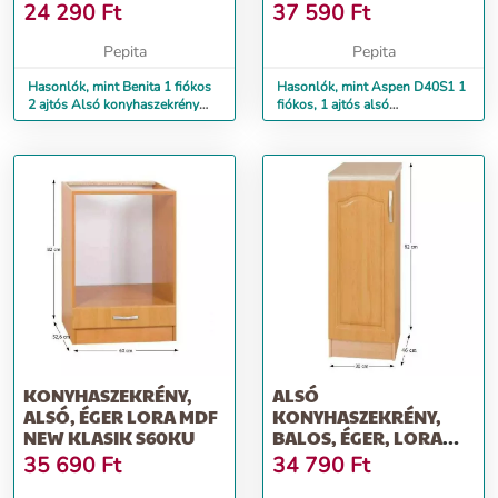
SONOMA TÖLGY-FEHÉR
JOBBOS MAGASFÉN...
24 290
Ft
37 590
Ft
60...
Pepita
Pepita
Hasonlók, mint Benita 1 fiókos
Hasonlók, mint Aspen D40S1 1
2 ajtós Alsó konyhaszekrény
fiókos, 1 ajtós alsó
Sonoma Tölgy-Fehér 60...
konyhaszekrény jobbos
Magasfén...
KONYHASZEKRÉNY,
ALSÓ
ALSÓ, ÉGER LORA MDF
KONYHASZEKRÉNY,
NEW KLASIK S60KU
BALOS, ÉGER, LORA
MDF NEW KLASIK S30
35 690
Ft
34 790
Ft