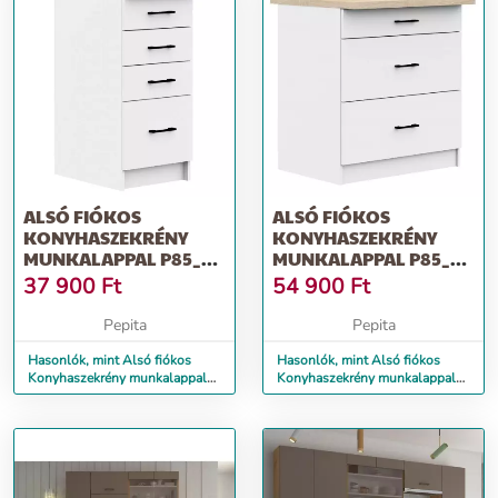
ALSÓ FIÓKOS
ALSÓ FIÓKOS
KONYHASZEKRÉNY
KONYHASZEKRÉNY
MUNKALAPPAL P85_40
MUNKALAPPAL P85_80
- FEHÉR
- FEHÉR
37 900
Ft
54 900
Ft
Pepita
Pepita
Hasonlók, mint Alsó fiókos
Hasonlók, mint Alsó fiókos
Konyhaszekrény munkalappal
Konyhaszekrény munkalappal
P85_40 - fehér
P85_80 - fehér