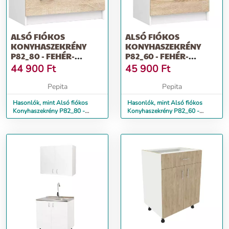
ALSÓ FIÓKOS
ALSÓ FIÓKOS
KONYHASZEKRÉNY
KONYHASZEKRÉNY
P82_80 - FEHÉR-
P82_60 - FEHÉR-
SONOMA
SONOMA
44 900
Ft
45 900
Ft
Pepita
Pepita
Hasonlók, mint Alsó fiókos
Hasonlók, mint Alsó fiókos
Konyhaszekrény P82_80 -
Konyhaszekrény P82_60 -
fehér-sonoma
fehér-sonoma