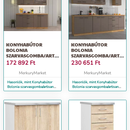
KONYHABÚTOR
KONYHABÚTOR
BOLONIA
BOLONIA
SZARVASGOMBA/ARTISAN
SZARVASGOMBA/ARTISA
180 CM MUNKALAPPAL
260 CM MUNKALAPPAL
172 892
Ft
230 651
Ft
MerkuryMarket
MerkuryMarket
Hasonlók, mint Konyhabútor
Hasonlók, mint Konyhabútor
Bolonia szarvasgomba/artisan
Bolonia szarvasgomba/artisan
180 cm munkalappal
260 cm munkalappal