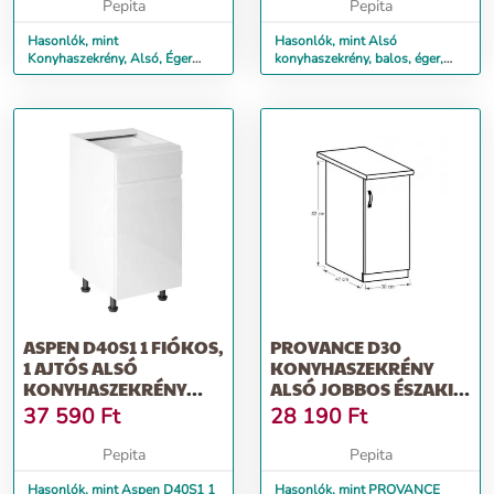
Pepita
Pepita
Hasonlók, mint
Hasonlók, mint Alsó
Konyhaszekrény, Alsó, Éger
konyhaszekrény, balos, éger,
LORA MDF NEW KLASIK
LORA MDF NEW KLASIK S30
S60KU
ASPEN D40S1 1 FIÓKOS,
PROVANCE D30
1 AJTÓS ALSÓ
KONYHASZEKRÉNY
KONYHASZEKRÉNY
ALSÓ JOBBOS ÉSZAKI
BALOS MAGASFÉNY...
FENYŐ
37 590
Ft
28 190
Ft
Pepita
Pepita
Hasonlók, mint Aspen D40S1 1
Hasonlók, mint PROVANCE