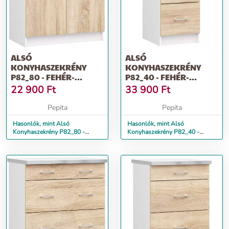
ALSÓ
ALSÓ
KONYHASZEKRÉNY
KONYHASZEKRÉNY
P82_80 - FEHÉR-
P82_40 - FEHÉR-
SONOMA
SONOMA
22 900
Ft
33 900
Ft
Pepita
Pepita
Hasonlók, mint Alsó
Hasonlók, mint Alsó
Konyhaszekrény P82_80 -
Konyhaszekrény P82_40 -
fehér-sonoma
fehér-sonoma