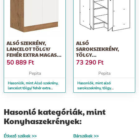
ALSÓ SZEKRÉNY,
ALSÓ
LANCELOT TÖLGY/
SAROKSZEKRÉNY,
FEHÉR EXTRA MAGAS
TÖLGY
FÉNYŰ HG, VEGA 8...
SONOMA/FEHÉR,
50 889
Ft
73 290
Ft
FABIANA S - 90N
Pepita
Pepita
Hasonlók, mint Alsó szekrény,
Hasonlók, mint alsó
lancelot tölgy/ fehér extra
sarokszekrény, tölgy
magas fényű HG, VEGA 8...
sonoma/fehér, FABIANA S -
90N
Hasonló kategóriák, mint
Konyhaszekrények:
Étkező székek >>
Bárszékek >>