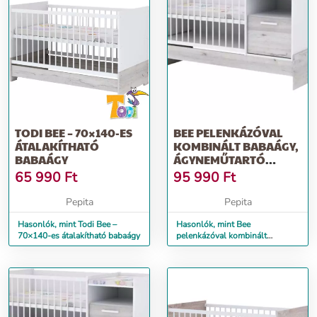
TODI BEE – 70×140-ES
BEE PELENKÁZÓVAL
ÁTALAKÍTHATÓ
KOMBINÁLT BABAÁGY,
BABAÁGY
ÁGYNEMŰTARTÓ
NÉLKÜL
65 990
Ft
95 990
Ft
Pepita
Pepita
Hasonlók, mint Todi Bee –
Hasonlók, mint Bee
70×140-es átalakítható babaágy
pelenkázóval kombinált
babaágy, ágyneműtartó nélkül