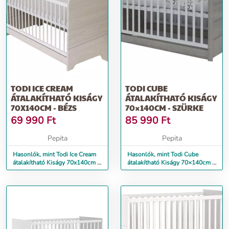
TODI ICE CREAM
TODI CUBE
ÁTALAKÍTHATÓ KISÁGY
ÁTALAKÍTHATÓ KISÁGY
70X140CM - BÉZS
70×140CM - SZÜRKE
69 990
Ft
85 990
Ft
Pepita
Pepita
Hasonlók, mint Todi Ice Cream
Hasonlók, mint Todi Cube
átalakítható Kiságy 70x140cm -
átalakítható Kiságy 70×140cm -
bézs
szürke