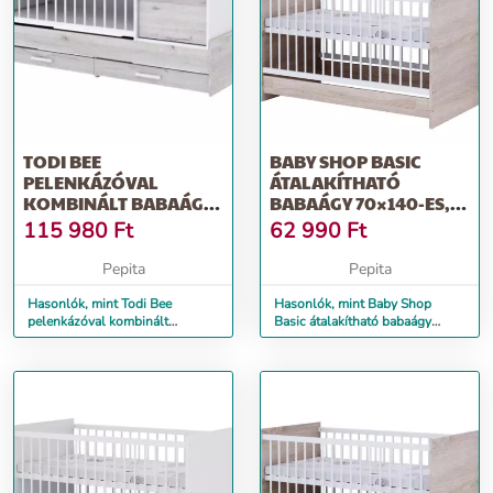
TODI BEE
BABY SHOP BASIC
PELENKÁZÓVAL
ÁTALAKÍTHATÓ
KOMBINÁLT BABAÁGY,
BABAÁGY 70×140-ES,
ÁGYNEMŰTARTÓVAL
SONOMA TÖLGY
115 980
Ft
62 990
Ft
Pepita
Pepita
Hasonlók, mint Todi Bee
Hasonlók, mint Baby Shop
pelenkázóval kombinált
Basic átalakítható babaágy
babaágy, ágyneműtartóval
70×140-es, sonoma tölgy