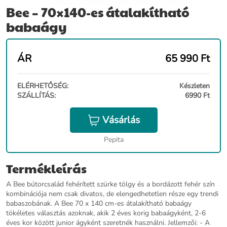
Bee – 70×140-es átalakítható
babaágy
ÁR
65 990
Ft
ELÉRHETŐSÉG:
Készleten
SZÁLLÍTÁS:
6990 Ft
Vásárlás
Pepita
Termékleírás
A Bee bútorcsalád fehérített szürke tölgy és a bordázott fehér szín
kombinációja nem csak divatos, de elengedhetetlen része egy trendi
babaszobának. A Bee 70 x 140 cm-es átalakítható babaágy
tökéletes választás azoknak, akik 2 éves korig babaágyként, 2-6
éves kor között junior ágyként szeretnék használni. Jellemzői: - A