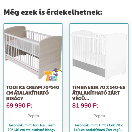
Még ezek is érdekelhetnek:
TODI ICE CREAM 70*140
TIMBA ERIK 70 X 140-ES
CM ÁTALAKÍTHATÓ
ÁTALAKÍTHATÓ ZÁRT
KISÁGY
VÉGŰ
ÁGYNEMŰTARTÓS
69 990
Ft
81 990
Ft
GYERM...
Pepita
Pepita
Hasonlók, mint Todi Ice Cream
Hasonlók, mint Timba Erik 70 x
70*140 cm átalakítható kiságy
140-es Átalakítható Zárt végű