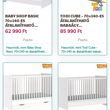
BABY SHOP BASIC
TODI CUBE – 70×140-ES
70×140-ES
ÁTALAKÍTHATÓ
ÁTALAKÍTHATÓ
BABAÁGY
BABAÁGY -
(HAMUSZÜRKE TÖLGY
62 990
Ft
85 990
Ft
BORDÁZOTT FEHÉR
– MA...
Pepita
Pepita
Hasonlók, mint Baby Shop
Hasonlók, mint Todi Cube –
Basic 70×140-es átalakítható
70×140-es átalakítható babaágy
babaágy - bordázott fehér
(hamuszürke tölgy – ma...