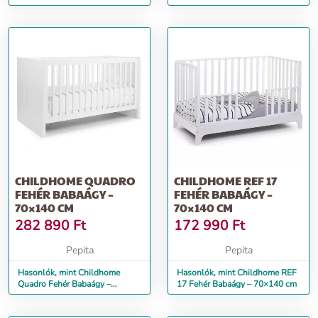
ágyneműtartós gyerm...
CHILDHOME QUADRO
CHILDHOME REF 17
FEHÉR BABAÁGY –
FEHÉR BABAÁGY –
70×140 CM
70×140 CM
282 890
Ft
172 990
Ft
Pepita
Pepita
Hasonlók, mint Childhome
Hasonlók, mint Childhome REF
Quadro Fehér Babaágy –
17 Fehér Babaágy – 70×140 cm
70×140 cm