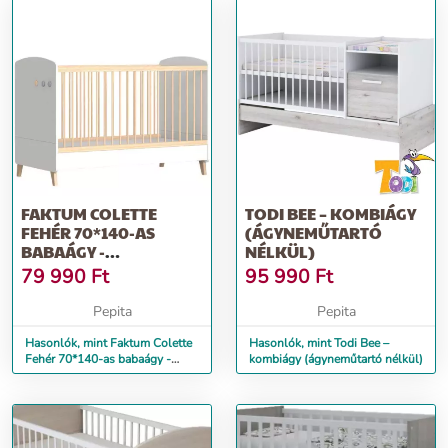
FAKTUM COLETTE
TODI BEE – KOMBIÁGY
FEHÉR 70*140-AS
(ÁGYNEMŰTARTÓ
BABAÁGY -
NÉLKÜL)
FEHÉR/COIMBRA
79 990
Ft
95 990
Ft
Pepita
Pepita
Hasonlók, mint Faktum Colette
Hasonlók, mint Todi Bee –
Fehér 70*140-as babaágy -
kombiágy (ágyneműtartó nélkül)
Fehér/Coimbra