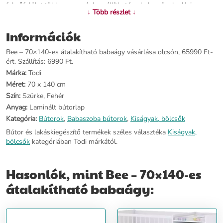
fekvőfelület több magasságban állítható, a baba növekedési
↓ Több részlet ↓
üteméhez igazodva. - A babaágy oldalsó pálcái körpálcás kivitelűek.
- Középső, kivehető pálcái megkönnyítik a járni tudó baba ki- és
Információk
bejutását az ágyba. - Junior ággyá alakításhoz plusz alkatrészt nem
kell vásárolni! - A laminált bútorlapból készült alkatrészek élei 2
Bee – 70×140-es átalakítható babaágy vásárlása olcsón, 65990 Ft-
mm vastag Pvc-vel (un.: Abs) kerülnek élzárásra, melyek a
ért. Szállítás: 6990 Ft.
hagyományos élfóliákhoz képest sokkal magasabb élettartamot
biztosítanak. - A matracot tartó fekvőrácsot bükkfa keretre épített 8
Márka:
Todi
mm vastag nyír rétegelt lemez alkotja. - A babaágy felületkezelését
Méret:
70 x 140 cm
tanúsítvánnyal rendelkező, bababarát, vízbázisú felületkezelő
Szín:
Szürke, Fehér
anyagokkal végezzük. Méretek: - külső méret: szélessége: 144 cm x
Anyag:
Laminált bútorlap
magassága: 90,5 cm x mélysége: 76 cm - matrac mérete: 70 x 140
cm.
Kategória:
Bútorok
,
Babaszoba bútorok
,
Kiságyak, bölcsők
Bútor és lakáskiegészítő termékek széles választéka
Kiságyak,
További információ>>
bölcsők
kategóriában Todi márkától.
Hasonlók, mint Bee – 70×140-es
átalakítható babaágy: