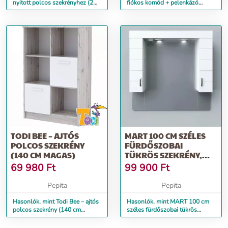
nyitott polcos szekrényhez (2
fiókos komód + pelenkázó
db/csomag)
toldalék
TODI BEE – AJTÓS
MART 100 CM SZÉLES
POLCOS SZEKRÉNY
FÜRDŐSZOBAI
(140 CM MAGAS)
TÜKRÖS SZEKRÉNY,
FÉNYES FEHÉR, BEÉ...
69 980
Ft
99 900
Ft
Pepita
Pepita
Hasonlók, mint Todi Bee – ajtós
Hasonlók, mint MART 100 cm
polcos szekrény (140 cm
széles fürdőszobai tükrös
magas)
szekrény, fényes fehér, beé...