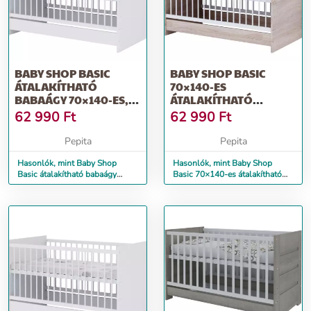
BABY SHOP BASIC
BABY SHOP BASIC
ÁTALAKÍTHATÓ
70×140-ES
BABAÁGY 70×140-ES,
ÁTALAKÍTHATÓ
BORDÁZOTT FEHÉR
BABAÁGY - SONOMA
62 990
Ft
62 990
Ft
TÖLGY
Pepita
Pepita
Hasonlók, mint Baby Shop
Hasonlók, mint Baby Shop
Basic átalakítható babaágy
Basic 70×140-es átalakítható
70×140-es, bordázott fehér
babaágy - sonoma tölgy