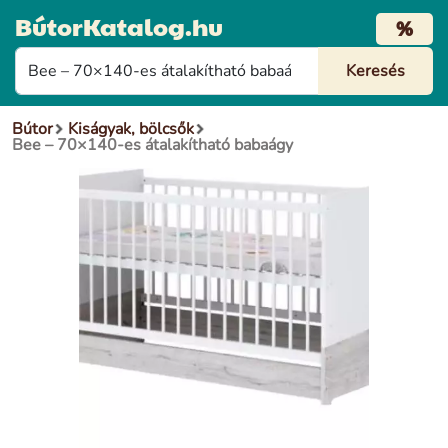
BútorKatalog.hu
%
Bútor
Kiságyak, bölcsők
Bee – 70×140-es átalakítható babaágy