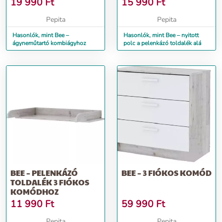
19 990
Ft
15 990
Ft
Pepita
Pepita
Hasonlók, mint Bee –
Hasonlók, mint Bee – nyitott
ágyneműtartó kombiágyhoz
polc a pelenkázó toldalék alá
BEE – PELENKÁZÓ
BEE – 3 FIÓKOS KOMÓD
TOLDALÉK 3 FIÓKOS
KOMÓDHOZ
11 990
Ft
59 990
Ft
Pepita
Pepita