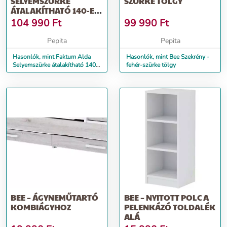
SELYEMSZÜRKE
SZÜRKE TÖLGY
ÁTALAKÍTHATÓ 140-ES
BABAÁGY - ARCTIC
104 990
Ft
99 990
Ft
SZÜ...
Pepita
Pepita
Hasonlók, mint Faktum Alda
Hasonlók, mint Bee Szekrény -
Selyemszürke átalakítható 140-
fehér-szürke tölgy
es babaágy - Arctic szü...
BEE – ÁGYNEMŰTARTÓ
BEE – NYITOTT POLC A
KOMBIÁGYHOZ
PELENKÁZÓ TOLDALÉK
ALÁ