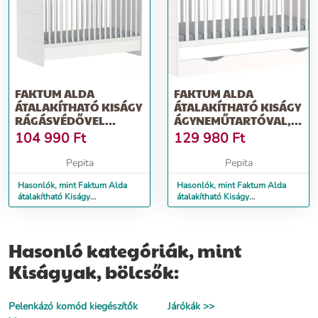
FAKTUM ALDA
FAKTUM ALDA
ÁTALAKÍTHATÓ KISÁGY
ÁTALAKÍTHATÓ KISÁGY
RÁGÁSVÉDŐVEL
ÁGYNEMŰTARTÓVAL,
70X140CM - FEHÉR
RÁGÁSVÉDŐVEL 70X...
104 990
Ft
129 980
Ft
Pepita
Pepita
Hasonlók, mint Faktum Alda
Hasonlók, mint Faktum Alda
átalakítható Kiságy
átalakítható Kiságy
rágásvédővel 70x140cm - fehér
ágyneműtartóval, rágásvédővel
70x...
Hasonló kategóriák, mint
Kiságyak, bölcsők:
Pelenkázó komód kiegészítők
Járókák >>