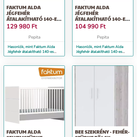
FAKTUM ALDA
FAKTUM ALDA
JÉGFEHÉR
JÉGFEHÉR
ÁTALAKÍTHATÓ 140-ES
ÁTALAKÍTHATÓ 140-ES
BABAÁGY +
BABAÁGY - FEHÉR /
129 980
Ft
104 990
Ft
ÁGYNEMŰTARTÓ...
MAGASF...
Pepita
Pepita
Hasonlók, mint Faktum Alda
Hasonlók, mint Faktum Alda
Jégfehér átalakítható 140-es
Jégfehér átalakítható 140-es
babaágy + ágyneműtartó...
babaágy - Fehér / magasf...
FAKTUM ALDA
BEE SZEKRÉNY - FEHÉR-