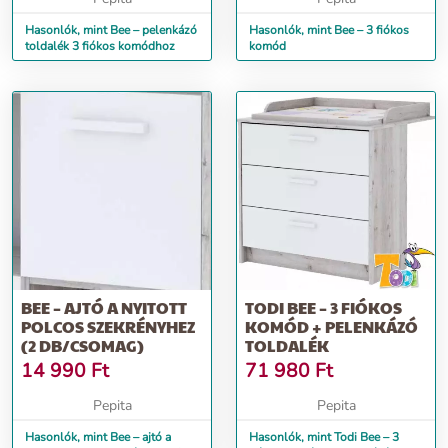
Hasonlók, mint Bee – pelenkázó
Hasonlók, mint Bee – 3 fiókos
toldalék 3 fiókos komódhoz
komód
BEE – AJTÓ A NYITOTT
TODI BEE – 3 FIÓKOS
POLCOS SZEKRÉNYHEZ
KOMÓD + PELENKÁZÓ
(2 DB/CSOMAG)
TOLDALÉK
14 990
Ft
71 980
Ft
Pepita
Pepita
Hasonlók, mint Bee – ajtó a
Hasonlók, mint Todi Bee – 3