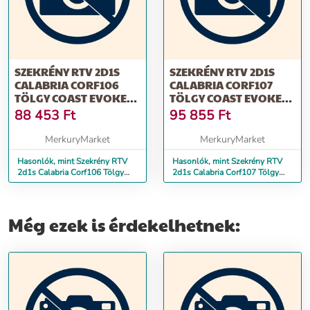
SZEKRÉNY RTV 2D1S
SZEKRÉNY RTV 2D1S
CALABRIA CORF106
CALABRIA CORF107
TÖLGY COAST EVOKE
TÖLGY COAST EVOKE
/FEHÉR ALP
/FEHÉR ALP
88 453
Ft
95 855
Ft
MerkuryMarket
MerkuryMarket
Hasonlók, mint Szekrény RTV
Hasonlók, mint Szekrény RTV
2d1s Calabria Corf106 Tölgy
2d1s Calabria Corf107 Tölgy
Coast Evoke /fehér Alp
Coast Evoke /fehér Alp
Még ezek is érdekelhetnek: