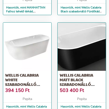
Hasonlók, mint MANHATTAN
Hasonlók, mint Wellis Calabria
Falhoz tehető térkád,
Black szabadonálló Fürdőkád
magasfényű fehér akril, kettős
80x170cm - fekete-fehér
fa...
WELLIS CALABRIA
WELLIS CALABRIA
WHITE
MATT BLACK
SZABADONÁLLÓ
SZABADONÁLLÓ
FÜRDŐKÁD 80X170CM
FÜRDŐKÁD 80X170CM
394 150
Ft
503 400
Ft
- FEHÉR
Pepita
Pepita
Hasonlók, mint Wellis Calabria
Hasonlók, mint Wellis Calabria