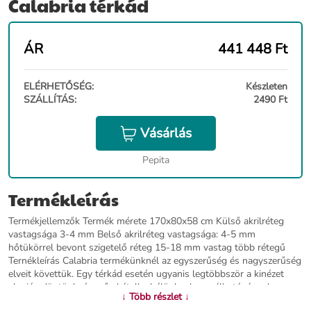
Calabria térkád
ÁR
441 448
Ft
ELÉRHETŐSÉG:
Készleten
SZÁLLÍTÁS:
2490 Ft
Vásárlás
Pepita
Termékleírás
Termékjellemzők Termék mérete 170x80x58 cm Külső akrilréteg
vastagsága 3-4 mm Belső akrilréteg vastagsága: 4-5 mm
hőtükörrel bevont szigetelő réteg 15-18 mm vastag több rétegű
Ternékleírás Calabria termékünknél az egyszerűség és nagyszerűség
elveit követtük. Egy térkád esetén ugyanis legtöbbször a kinézet
alapján döntünk, és erős kétellyel élünk a használhatósággal
↓ Több részlet ↓
szemben.A masszív, kétrétegű konstrukciónak köszönhetően nincs