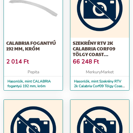
CALABRIA FOGANTYÚ
SZEKRÉNY RTV 2K
192 MM, KRÓM
CALABRIA CORF09
TÖLGY COAST
EVOKE/FEHÉR ALP
2 014
Ft
66 248
Ft
Pepita
MerkuryMarket
Hasonlók, mint CALABRIA
Hasonlók, mint Szekrény RTV
fogantyú 192 mm, króm
2k Calabria Corf09 Tölgy Coast
Evoke/fehér Alp