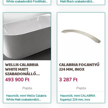
White szabadonálló Fürdőkád
Matt Black szabadonálló
80x170cm - fehér
Fürdőkád 80x170cm
WELLIS CALABRIA
CALABRIA FOGANTYÚ
WHITE MATT
224 MM, INOX
SZABADONÁLLÓ
FÜRDŐKÁD 80X170CM
493 900
Ft
3 287
Ft
Pepita
Pepita
Hasonlók, mint Wellis Calabria
Hasonlók, mint CALABRIA
White Matt szabadonálló
fogantyú 224 mm, inox
Fürdőkád 80x170cm