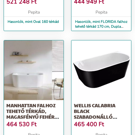
521 248
Ft
444 949
Ft
Pepita
Pepita
Hasonlók, mint Oval 160 térkád
Hasonlók, mint FLORIDA falhoz
tehető térkád 170 cm, Dupla
falú akril
MANHATTAN FALHOZ
WELLIS CALABRIA
TEHETŐ TÉRKÁD,
BLACK
MAGASFÉNYŰ FEHÉR
SZABADONÁLLÓ
AKRIL, KETTŐS FA...
FÜRDŐKÁD 80X170CM
464 530
Ft
465 400
Ft
- FEKETE-FEHÉR
Pepita
Pepita