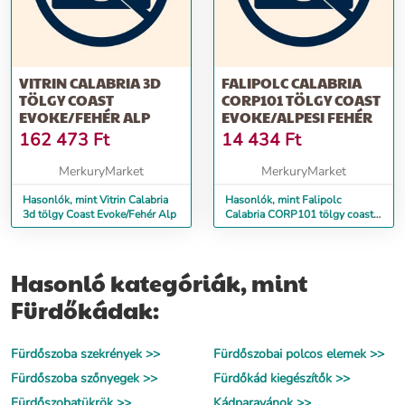
VITRIN CALABRIA 3D
FALIPOLC CALABRIA
TÖLGY COAST
CORP101 TÖLGY COAST
EVOKE/FEHÉR ALP
EVOKE/ALPESI FEHÉR
162 473
Ft
14 434
Ft
MerkuryMarket
MerkuryMarket
Hasonlók, mint Vitrin Calabria
Hasonlók, mint Falipolc
3d tölgy Coast Evoke/Fehér Alp
Calabria CORP101 tölgy coast
evoke/alpesi fehér
Hasonló kategóriák, mint
Fürdőkádak:
Fürdőszoba szekrények >>
Fürdőszobai polcos elemek >>
Fürdőszoba szőnyegek >>
Fürdőkád kiegészítők >>
Fürdőszobatükrök >>
Kádparavánok >>